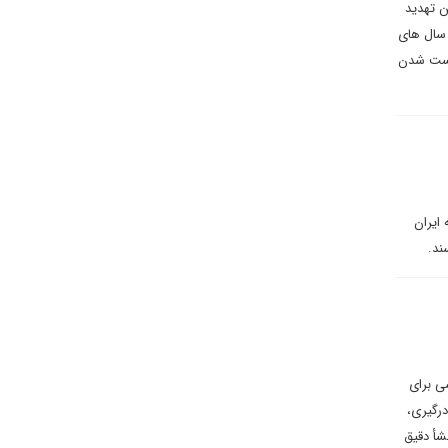
ن تهدید
 سال های
 سست شدن
ایران
ند.
ی برای
درگیری،
شأ دقیق