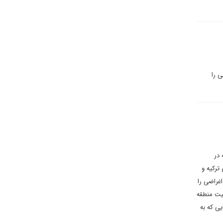
 را
 در
ترکیه و
غراضی را
نیت منطقه
یی که به