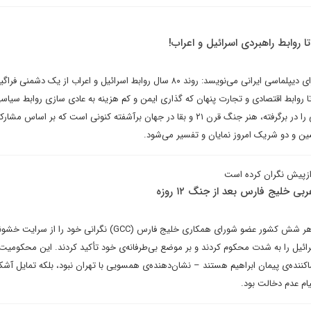
ا روابط راهبردی اسرائیل و اعراب!
اسلام ذوالقدرپور در یادداشتی برای دیپلماسی ایرانی می‌نویسد: روند ۸۰ سال روابط اسرائیل و اعراب از یک دش
 روابط اقتصادی و تجارت پنهان که گذاری ایمن و کم هزینه به عادی سازی روابط سیاس
شکوفایی دیپلماسی عبری و عربی را در برگرفته، هنر جنگ قرن ۲۱ و بقا در جهان برآشفته کنونی است که بر اساس مش
ن و دو شریک امروز نمایان و تفسیر می‌شود.
از‌پیش نگران کرده است
لیج فارس بعد از جنگ ۱۲ روزه
در واقع، در طول جنگ ۱۲ روزه، هر شش کشور عضو شورای همکاری خلیج فارس (GCC) نگرانی خود را از
رائیل را به شدت محکوم کردند و بر موضع بی‌طرفانه‌ی خود تأکید کردند. این محکومیت‌ه
نده‌ی پیمان ابراهیم هستند – نشان‌دهنده‌ی همسویی با تهران نبود، بلکه تمایل آشکار
ام عدم دخالت بود.