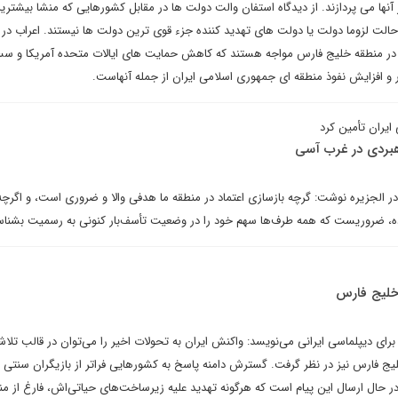
ابر آنها می پردازند. از دیدگاه استفان والت دولت ها در مقابل کشورهایی که منشا بیشتری
الت لزوما دولت یا دولت های تهدید کننده جزء قوی ترین دولت ها نیستند. اعراب در
تی در منطقه خلیج فارس مواجه هستند که کاهش حمایت های ایالات متحده آمریکا و
ر و افزایش نفوذ منطقه ای جمهوری اسلامی ایران از جمله آنهاست.
 ایران تأمین کرد
اهبردی در غرب آسی
 الجزیره نوشت: گرچه بازسازی اعتماد در منطقه ما هدفی والا و ضروری است، و اگرچه 
ده، ضروریست که همه طرف‌ها سهم خود را در وضعیت تأسف‌بار کنونی به رسمیت بشناس
 خلیج فارس
ای دیپلماسی ایرانی می‌نویسد: واکنش ایران به تحولات اخیر را می‌توان در قالب تلاش
لیج فارس نیز در نظر گرفت. گسترش دامنه پاسخ به کشورهایی فراتر از بازیگران سنتی 
ر حال ارسال این پیام است که هرگونه تهدید علیه زیرساخت‌های حیاتی‌اش، فارغ از من