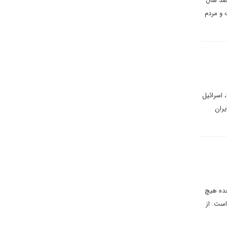
 صد سال
 و مردم
 اسرائیل
یران
لات متحده هیچ
است. از