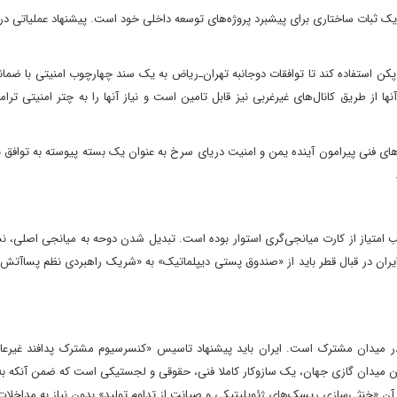
یک ثبات ساختاری برای پیشبرد پروژه‌های توسعه داخلی خود است. پیشنهاد عملیاتی در 
 پکن استفاده کند تا توافقات دوجانبه تهران‌ـ‌ریاض به یک سند چهارچوب امنیتی با ضما
ها از طریق کانال‌های غیرغربی نیز قابل تامین است و نیاز آنها را به چتر امنیتی ت
ای فنی پیرامون آینده یمن و امنیت دریای سرخ به عنوان یک بسته پیوسته به توافق ن
 امتیاز از کارت میانجی‌گری استوار بوده است. تبدیل شدن دوحه به میانجی اصلی، ن
ان در قبال قطر باید از «صندوق پستی دیپلماتیک» به «شریک راهبردی نظم پساآتش‌ب
در میدان مشترک است. ایران باید پیشنهاد تاسیس «کنسرسیوم مشترک پدافند غیرعا
رین میدان گازی جهان، یک سازوکار کاملا فنی، حقوقی و لجستیکی است که ضمن آنکه ب
 «خنثی‌سازی ریسک‌های ژئوپلیتیکی و صیانت از تداوم تولید» بدون نیاز به مداخلات