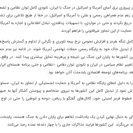
یروزی برق آسای آمریکا و اسرائیل در جنگ با ایران، نابودی کامل توان نظامی و تضع
 رغم عدم همراهی رسمی و علنی با آمریکا و اسرائیل، در خفا از هیچ تلاشی برای ت
دریغ نکردند و حتی در مواردی، با تسهیلات پدافندی، تبادل اطلاعاتی و اجازه به آمریکا 
مایت از این تجاوز غیرقانونی را فراهم آوردند.
امل تنگه هرمز و افزایش نجومی نرخ بیمه ناوبری و نگرانی از تداوم و گسترش پاسخ‌ه
مانع از تبدیل خاک خود به پایگاه رسمی حملات تهاجمی آمریکا شوند. در ادامه نیز عدم 
ین کشورها به پایان این جنگ بی نتیجه و پرهزینه تمایل بیشتری پیدا کنند. در واقع
یر نظام سیاسی در ایران و نابودی توان دفاعی –نظامی و حتی برنامه هسته‌ای ایران
، برنامه‌های توسعه اقتصادی بلندمدت آنان خواهد بود.
به دلیل اعطای پایگاه نظامی به آمریکا و حمایت لجستیکی از تجاوز به ایران، مسئو
ش نمود از تبدیل کامل این کشورها به نیروی متخاصم و پیوستن آشکار آنها به جبهه
 خطوط قرمز امنیتی خود، کانال‌های گفتگو با ریاض، دوحه و ابوظبی را حتی در اوج 
ی به دنبال نهایی کردن یک یادداشت تفاهم برای پایان دادن به جنگ هستند، پایتخت
ند می‌نگرند. این کشورها فرایند مذاکرات جاری را با چهار دغدغه عمده رصد می‌کنند: