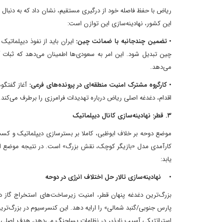
ریاض با حفظ فاصله خود از درگیری مستقیم، نشان داد که به دنبال 
این کشور، نهادینه‌سازی این توازن است:
• تضمین چندجانبه با ضمانت چین:
ایران باید از نفوذ دیپلماتیک
چین تبدیل شود. این امر به سعود‌ی‌ها اطمینان می‌دهد که ثبات آن
می‌دهد.
• کارگروه مشترک امنیت منطقه‌ای در پرونده‌های فرعی:
آغاز گفتگوه
اقدام، دغدغه اصلی ریاض درباره تهدیدات فرامرزی را برطرف می‌کند.
۳. قطر: نهادینه‌سازی کانال دیپلماتیک
موضع دوحه بر خلاف ابوظبی، کاملا بر بسترسازی دیپلماتیک و کسب
کارآمدی مدل «بازیگر کوچک، نقش بزرگ» است. در نتیجه موضع ایر
یابد:
• نهادینه‌سازی تالار حل اختلاف انرژی در دوحه
بزرگ‌ترین دغدغه پنهان قطر، امنیت زیرساخت‌های استخراج گاز 
پارس جنوبی/گنبد شمالی» را ارایه دهد. این کنسرسیوم در بزرگ‌ت
استراتژیکی آسیب ناپذیر در نظامات پساجنگ می‌دهد، هدف اصلی آن