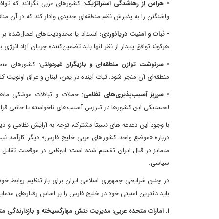
• هراس از رهاشدگی استراتژیک:
کشورهای عربی نگرانند که توافق
واشنگتن را به پذیرش نظم منطقه‌ای جدیدی وادار کند که در آن منا
• ثبات و امنیت دریانوردی:
انسداد یا محدودیت‌های اعمال‌شده بر 
هرگونه توافق پایدار از نظر آنها باید تضمین‌کننده جریان آزاد انرژی
• سرنوشت توازن منطقه‌ای و بازیگران غیردولتی:
کشورهای منطقه
منطقه‌ای آن منجر شود. ثبات آینده در یمن، لبنان و عراق اولویت ک
• سرریز آسیب‌پذیری‌های نظامی:
حملات و تبادلات موشکی ماهها
لجستیکی این کشورها در تیررس آسیب‌های ناخواسته یا جانبی قرار 
با وجود این دغدغه های نسبتاً مشترک، توجه به آرایش نظامی و 
درباره «موضع واحد کشورهای عربی خلیج فارس» دیگر کارآمد نیست
متمایز در قبال ایران تقسیم شده است: ابوظبی در موقعیت تقابل 
سیاسی.
در چنین شرایطی جمهوری اسلامی ایران برای باز تنظیم روابط خو
باید دکترین امنیتی خود در خلیج فارس را بر اساس رفتارهای متمایز 
۱. امارات متحده عربی: مدیریت تنش مهارگسیخته و بازدارندگی متقابل