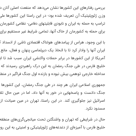
بررسی رفتارهای این کشورها نشان می‌دهد که منفعت اصلی آنان در پ
وزن ژئوپلیتیک آن تعریف شده بود؛ در این راستا این کشورها علی
ترامپ به حمله به ایران و نابودی قابلیتهای دفاعی- نظامی کشورمان 
برای حمله به کشورمان از خاک آنها، تمامی شرایط غیر مستقیم برای ح
با این وجود، هراس از پیامدهای هولناک اقتصادی ناشی از انسداد ک
ایران آنها را وادار کرد تا با اتخاذ یک دیپلماسی پنهان و فعال، 
آمریکا از این کشورها در برابر حملات واکنشی ایران سبب شد تا ا
خلیج فارس در طی جنگ رمضان به این درک راهبردی رسیدند که تغی
مداخله خارجی توهمی بیش نبوده و بازنده اول جنگ فراگیر در منطقه
جمهوری اسلامی ایران هر چند در طی جنگ رمضان، این کشورها را 
جنگ دانست و پاسخهایی در خور به آنها داد، اما در عین حال تلا
اسرائیل نیز جلوگیری کند. در این راستا، تهران در عین صیانت از
مسدود نکرد.
حال در شرایطی که تهران و واشنگتن تحت میانجی‌گری‌های منطقه‌ا
خلیج فارس با آمیزه‌ای از دغدغه‌های ژئوپلیتیکی و امنیتی به این رو