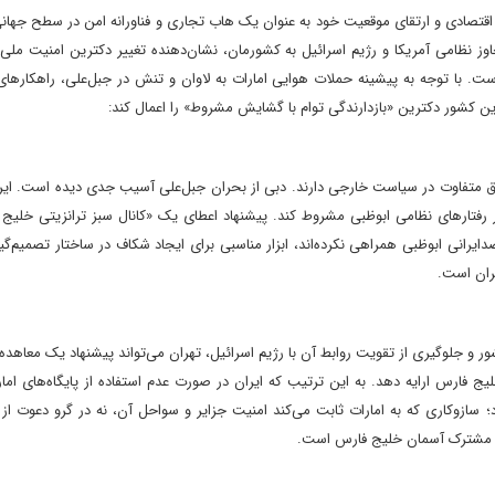
ن «امارات ۲۰۳۱» به دنبال ایجاد ثبات اقتصادی و ارتقای موقعیت خود به عنوان یک هاب تجاری و فناورانه امن در سطح 
وز نظامی آمریکا و رژیم اسرائیل به کشورمان، نشان‌دهنده تغییر دکترین امنیت ملی 
ست. با توجه به پیشینه حملات هوایی امارات به لاوان و تنش در جبل‌علی، راهکارها
این کشور دکترین «بازدارندگی توام با گشایش مشروط» را اعمال کند:
طق متفاوت در سیاست خارجی دارند. دبی از بحران جبل‌علی آسیب جدی دیده است. ایرا
ار رفتارهای نظامی ابوظبی مشروط کند. پیشنهاد اعطای یک «کانال سبز ترانزیتی خلیج
یرانی ابوظبی همراهی نکرده‌اند، ابزار مناسبی برای ایجاد شکاف در ساختار تصمیم‌گ
ران است.
شور و جلوگیری از تقویت روابط آن با رژیم اسرائیل، تهران می‌تواند پیشنهاد یک معاهده 
ج فارس ارایه دهد. به این ترتیب که ایران در صورت عدم استفاده از پایگاه‌های ام
د؛ سازوکاری که به امارات ثابت می‌کند امنیت جزایر و سواحل آن، نه در گرو دعوت از
ریت مشترک آسمان خلیج فارس است.