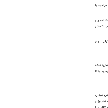
مواجهه با
نت اجرایی
رامپ کاهش
هایی. این
شان‌دهنده
س» ارتقا
مل میدان
ه قطر وزن
 نظامی یا