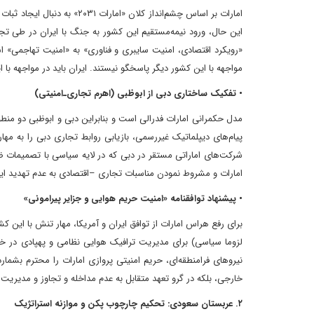
امارات بر اساس چشم‌انداز کلا
این حال، ورود نیمه‌مستقیم این کشور به جنگ با ایران در طی تجا
«رویکرد اقتصادی، امنیت سایبری و فناوری» به «امنیت تهاجمی» ا
مواجهه با این کشور دیگر پاسخگو نیستند. ایران باید در مواجهه با 
• تفکیک ساختاری دبی از ابوظبی (اهرم تجاری‌ـ‌امنیتی)
مدل حکمرانی امارات فدرالی است و بنابراین دبی و ابوظبی دو من
پیام‌های دیپلماتیک غیررسمی، بازیابی روابط تجاری دبی را به مه
شرکت‌های اماراتی مستقر در دبی که در لایه سیاسی با تصمیمات ضدا
امارات و مشروط نمودن مناسبات تجاری –اقتصادی به عدم تهدید ای
• پیشنهاد توافقنامه «امنیت حریم هوایی و جزایر پیرامونی»
برای رفع هراس امارات از توافق ایران و آمریکا، مهار تنش با این ک
لزوما سیاسی) برای مدیریت ترافیک هوایی نظامی و پهپادی در خلی
نیروهای فرامنطقه‌ای، حریم امنیتی پروازی امارات را محترم بشمار
خارجی، بلکه در گرو تعهد متقابل به عدم مداخله و تجاوز و مدی
۲. عربستان سعودی: تحکیم چارچوب پکن و موازنه استراتژیک