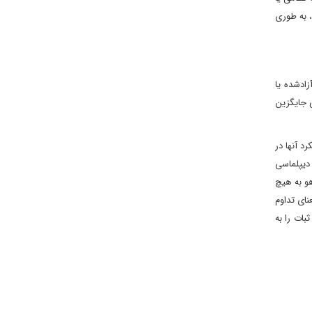
، به طوری
زادشده یا
ی جایگزین
د آنها در
 دیپلماسی
هو به هیچ
نای تداوم
بات را به