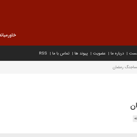
خاورمیانه
خست
درباره ما
عضویت
پیوند ها
تماس با ما
RSS
پساجنگ رمضان
ن
ه