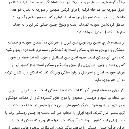
جنگ گروه های مسلح مورد حمایت ایران با هماهنگی نظام اسد علیه کردها در
شرق سوریه نیز مداخله ترکیه را برای گرفتن سهمی از سوریه به دنبال خواهد
داشت و ممکن است اسرائیل نیز مداخله هوایی کند. حضور نظامی آمریکا در
مناطق کردنشین سوریه کمرنگ است و وقوع چنین جنگی نیز آن را به جنگ
خارج از کنترل تبدیل خواهد کرد.
از سیطره خارج شدن رویارویی بین ایران و اسرائیل در آسمان سوریه و حملات
موشکی و پهپادی متقابل، ممکن است به کشمکش مستقیم نامحدود تبدیل شود
که در پی آن ممکن است جبهه لبنان بین اسرائیل و حزب الله نیز شعله ور شود.
کنترل نشدن چنین سناریویی از سوی واشنگتن ممکن است پنج کشور ایران،
عراق، سوریه، لبنان و اسرائیل را وارد جنگی ویرانگر کند که امکان وارد شدن ترکیه
به آن هم وجود دارد.
اگر ایران به هشدارهای آمریکا اهمیت ندهد، ممکن است محور ایرانی – عربی
نیز شعله ور شود و عربستان سعودی با موج های گسترده تری از حملات موشکی
و پهپادی رو به رو شود و دیگر کشورهای عربی خلیج فارس نیز هدف حملات
تروریستی قرار گیرند. آنچه ایران را مجاب می کند دست به چنین ریسکی بزند یا
نه، ارزیابی این کشور از واکنش آمریکاست. تنها سناریویی که ممکن است به
ایران جرأت چنین ریسکی را بدهد، درگیر شدن آمریکا در پرونده هایی مهمتر از