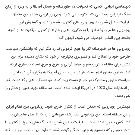
دیپلماسی ایرانی:
کسی که تحولات در خاورمیانه و شمال آفریقا را به ویژه از زمان
جنگ اوکراین رصد می کند متوجه می شود برخی رویارویی ها در این مناطق،
ظرفیت تبدیل شدن به رویارویی های کنترل نشده را دارد و گسترش این
رویارویی ها می تواند آنها را به درگیری هایی خارج از کنترل ابرقدرت ها و آنچه
جامعه بین المللی توصیف می شود، تبدیل کند.
رویارویی ها در خاورمیانه تقریبا هیچ فرمولی ندارد مگر این که واشنگتن سیاست
خارجی خود را اصلاح کند و تصویری یکپارچه از خود که نشان دهنده عزم این
کشور برای مقابله با تروریسم و افراط گرایی و هرج و مرج است به خارج ارائه
کند. به این منظور لازم است هر دو حزب اصلی آمریکا به یکپارچگی در داخل و
سیاست خارجی مشترک در خارج دست پیدا کنند. دو دستگی هایی که دست کم
از انتخابات سال 2020 در آمریکا ایجاد شده است، متاسفانه نوید چنین وحدتی را
نمی دهد.
مهمترین رویارویی که ممکن است از کنترل خارج شود، رویارویی بین نظام ایران
و کل منطقه است. این رویارویی یک رشته فروعاتی دارد که از سال ها پیش به
کشمکش تبدیل شده است و ظرفیت تبدیل شدن به جنگ های خارج از کنترل را
– در صورتی که تصمیم به چنین جنگی گرفته شود – دارد. ایران احساس می کند