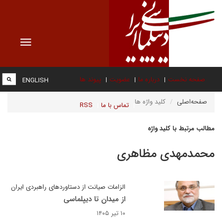
Toggle
vigation
صفحه نخست
درباره ما
عضویت
پیوند ها
ENGLISH
صفحه‌اصلی
کلید واژه ها
تماس با ما
RSS
مطالب مرتبط با کلید واژه
محمدمهدی مظاهری
الزامات صیانت از دستاوردهای راهبردی ایران
از میدان تا دیپلماسی
۱۰ تیر ۱۴۰۵