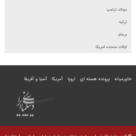
دونالد ترامپ
ترکیه
برجام
ایالات متحده امریکا
خاورمیانه
پرونده هسته ای
اروپا
آمریکا
آسیا و آفریقا