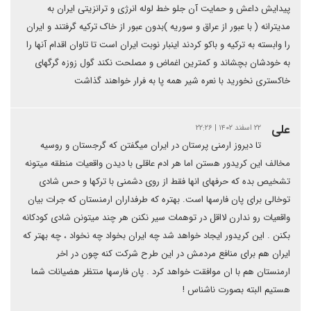
پیدایش داعش و حمایت آن جلو خط لوله انرژی و ترانزیتی ایران به
مدیترانه ( با عبور از عراق و سوریه )بدون عبور از خاک ترکیه گرفتند و ایران
را وابسته به ترکیه و باکو کردند اینبار نوبت ایران است تا تاوان اقدام آنها را
به خودشان بچشاند و کمترین اغماض و مصلحت نکند گول زوزه گرگهای
خاکستری نخورید با نعره شیر همه پا به فرار خواهند گذاشت
علی
۲۲ اسفند ۱۴۰۲ | ۲۲:۲۶
تا دیروز ارمنی پرستان در ایران میگفتن که گرجستان و روسیه
مخالف این کریدور هستن اما هر ادم عاقلی با دیدن واقعیات منطقه میتونه
تشخیص بده که حرفهای انها فقط از روی دشمنی با ترکها و حس شادی
توخالی برای پان فارسها است. بهتره که طرفداران ارمنستان که جرات بیان
واقعیات رو ندارن لااقل در توهمات سیر نکنن هر چند میتونن شادی کودکانه
بکنن . این کریدور ایجاد خواهد شد چه ایران بخواد چه نخواد ، چه بهتر که
ایران هم برای منافع مردمش در این طرح شرکت کنه چون در اخر
ارمنستان هم با ان موافقت خواهد کرد . پان فارسها منتظر هضیانات شما
هستیم البته بصورت ناشناس !