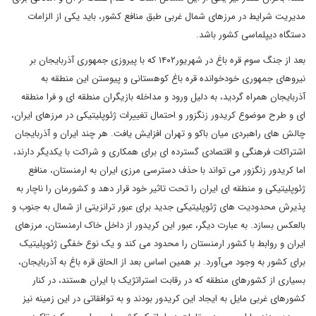
مدیریت شرایط در مرزهای شمال غربی طبق منافع کشور، باید یکی از الزامات
دستگاه دیپلماسی کشور باشد.
بعد از جنگ سوم قره باغ در شهریور۱۴۰۲ که با پیروزی جمهوری آذربایجان بر
نیروهای جمهوری خودخوانده قره باغ کوهستانی و پیوستن این منطقه به
آذربایجان همراه گردید، به دلیل ورود و مداخله بازیگران منطقه ای و فرا منطقه
ای و طرح موضوع کریدور زنگزور و احتمال تغییرات ژئوپلیتیکی در مرزهای ایران،
چالش های راهبردی میان باکو و تهران افزایش یافت. هر چند ایران و آذربایجان
اشتراکات فرهنگی و اقتصادی گسترده ای برای همکاری و شراکت با یکدیگر دارند،
اما کریدور زنگزور می تواند با حذف دسترسی مرزی ایران به ارمنستان، منافع
ژئوپلیتیکی و منطقه ای ایران را تحت تاثیر خود قرار دهد و کشورمان را ناچار به
پذیرش محدودیت های ژئوپلیتیکی جدید برای عبور ترانزیتی از شمال به جنوب و
بالعکس بسازد. به عبارت دیگر، عبور این کریدور از داخل خاک ارمنستان، مرزهای
ایران و روابط با کشور ارمنستان را محدود می کند و یک نوع خفگی ژئوپلیتیک
برای کشور به وجود می‌آورد. بر همین اساس بعد از الحاق قره باغ به آذربایجان،
بسیاری از کشورهای منطقه که در رقابت استراتژیک با ایران هستند، در کنار
کشورهای غربی مایل به ایجاد این کریدور بودند و به توافقاتی در این زمینه نیز