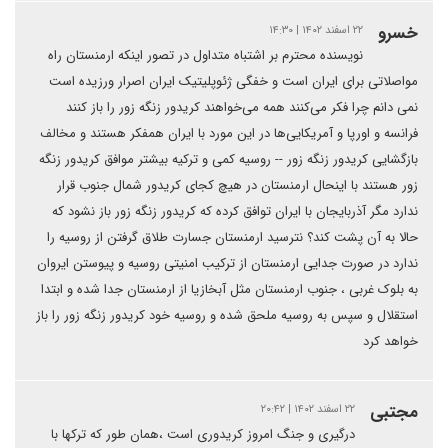
خسرو
۲۲ اسفند ۱۴۰۲ | ۱۴:۳۰
نویسنده محترم بر اشتباه متداول در تصور اینکه ارمنستان راه
مواصلاتی برای ایران است و خفگی ژئوپلیتیک ایران اصرار ورزیده است
نمی دانم چرا فکر می‌کنند همه می‌خواهند کریدور زنگه زور را باز کنند
فرانسه و اورپا و آمریکایی‌ها در این مورد با ایران همفکر هستند و مخالف
بازگشایی کریدور زنگه زور -- روسیه کمی و ترکیه بیشتر موافق کریدور زنگه
زور هستند با اینحال ارمنستان در هیچ کجای کریدور شمال جنوب قرار
ندارد مگر آذربایجان با ایران توافق کرده که کریدور زنگه زور باز نشود که
حالا به آن پشت کند؟ نترسید ارمنستان جسارت طلاق گرفتن از روسیه را
ندارد در صورت جدایی ارمنستان از ترکیب امنیتی روسیه و پیوستن ایروان
به بلوک غربی ، جنوب ارمنستان مثل آبخازیا از ارمنستان جدا شده و ابتدا
استقلال و سپس به روسیه ملحق شده و روسیه خود کریدور زنگه زور را باز
خواهد کرد
مجتبی
۲۲ اسفند ۱۴۰۲ | ۲۰:۴۲
درگیری و جنگ امروز کریدوری است ،همان طور که ترکها با