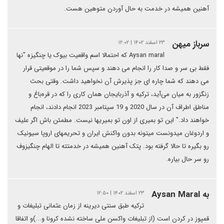
آهنین همیشه در خدمت به حال آوردن متوهین هست.
سرباز میهن
۲۳ اسفند ۱۴۰۲ | ۱۲:۰۲
Aysan maral که احتمالا اسم واقعیت بیوک یا چنگیزه "نها
فقط بی سر و صدا کار را انجام می دهند و سپس شما را در موقعیتی قرار
می دهند که شما چاره ای جز پذیرش آن نخواهید داشت. وقتی بحث
زنگزور به میان می‌آید، ترکیه و آذربایجان همان کاری را که در قره‌باغ و
مناطق اطراف آن در سال 2020 و 19 سپتامبر 2023 انجام دادند، انجام
خواهند داد." این تو بمیری از اون تو بمیریها نیست. مطمئن باش اگر علیف
و اردوغان میدونست میتونه بدون واکنش ایران و تحریمهای اروپا سیونیک
رو بگیره تا حالا گرفته بود. پتک آهنین همیشه در خدمتته تا الهام چنگیزوف
رو سر حال بیاره.
به Aysan Maral
۲۳ اسفند ۱۴۰۲ | ۱۲:۵۰
ترکیه طبق سنتی دیرینه از زمان عثمانی تبلیغات و
قمپوز در کردن است (از تبلیغات واکسن ملی ساخته نشده کرونا و...)و اتفاقا