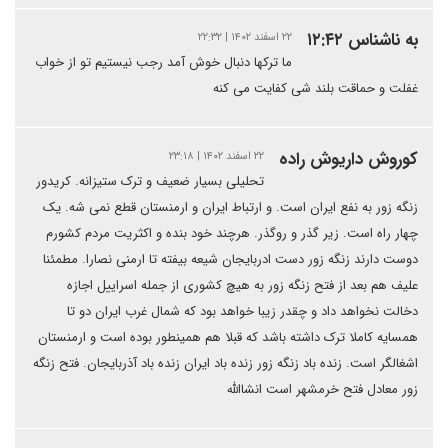
به ناشناس ۱۲:۴۲
۲۲ اسفند ۱۴۰۲ | ۲۲:۳۲
ما ترکها دنبال خوش آمد رجب نیستیم تو از خواب
غفلت و حماقت بلند شی کفایت می کنه
کوروش داریوش راده
۲۲ اسفند ۱۴۰۲ | ۲۳:۱۸
تحلیلی بسیار ضعیف و ترک ستیزانه. کریدور
زنگه زور به نفع ایران است. و ارتباط ایران و ارمنستان قطع نمی شه. یک
چهار راه است. زیر گذر و روگذر. هرچند خود بنده و اکثریت مردم کشورم
دوست دارند زنگه زور دست ادربایجان شیعه بیفته تا ارمنی نصارا. مطمئنا
علیف هم بعد از فتح زنگه زور به هیچ کشوری از جمله اسراییل اجازه
دخالت نخواهد داد و چقدر زیبا خواهد بود که شمال غرب ایران دو تا
همسایه کاملا ترک داشته باشد که قبلا هم همینطور بوده است و ارمنستان
اشغالگر است. زنده باد زنگه زور زنده باد ایران زنده باد آذربایجان. فتح زنگه
زور معادل فتح خرمشهر است انشاالله