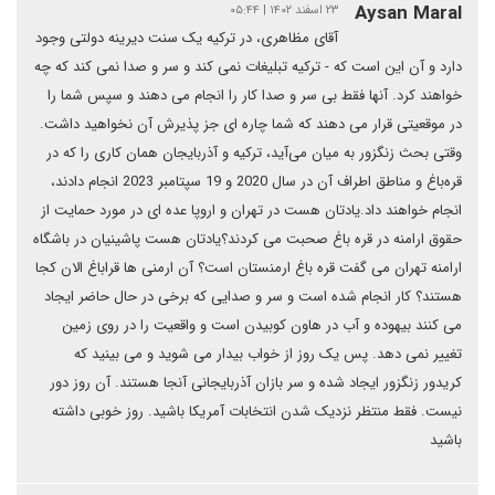
Aysan Maral
۲۳ اسفند ۱۴۰۲ | ۰۵:۴۴
آقای مظاهری، در ترکیه یک سنت دیرینه دولتی وجود
دارد و آن این است که - ترکیه تبلیغات نمی کند و سر و صدا نمی کند که چه
خواهند کرد. آنها فقط بی سر و صدا کار را انجام می دهند و سپس شما را
در موقعیتی قرار می دهند که شما چاره ای جز پذیرش آن نخواهید داشت.
وقتی بحث زنگزور به میان می‌آید، ترکیه و آذربایجان همان کاری را که در
قره‌باغ و مناطق اطراف آن در سال 2020 و 19 سپتامبر 2023 انجام دادند،
انجام خواهند داد.یادتان هست در تهران و اروپا عده ای در مورد حمایت از
حقوق ارامنه در قره باغ صحبت می کردند؟یادتان هست پاشینیان در باشگاه
ارامنه تهران می گفت قره باغ ارمنستان است؟ آن ارمنی ها قراباغ الان کجا
هستند؟ کار انجام شده است و سر و صدایی که برخی در حال حاضر ایجاد
می کنند بیهوده و آب در هاون کوبیدن است و واقعیت را در روی زمین
تغییر نمی دهد. پس یک روز از خواب بیدار می شوید و می بینید که
کریدور زنگزور ایجاد شده و سر بازان آذربایجانی آنجا هستند. آن روز دور
نیست. فقط منتظر نزدیک شدن انتخابات آمریکا باشید. روز خوبی داشته
باشید