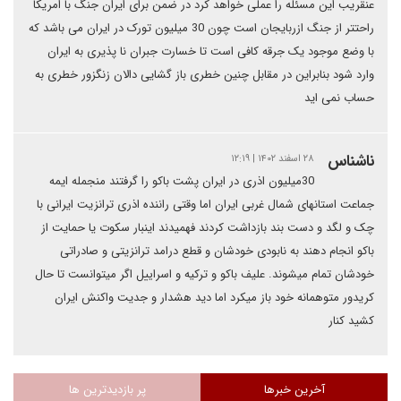
عنقریب این مسئله را عملی خواهد کرد در ضمن برای ایران جنگ با امریکا
راحتتر از جنگ ازربایجان است چون 30 میلیون تورک در ایران می باشد که
با وضع موجود یک جرقه کافی است تا خسارت جبران نا پذیری به ایران
وارد شود بنابراین در مقابل چنین خطری باز گشایی دالان زنگزور خطری به
حساب نمی اید
ناشناس
۲۸ اسفند ۱۴۰۲ | ۱۲:۱۹
30میلیون اذری در ایران پشت باکو را گرفتند منجمله ایمه
جماعت استانهای شمال غربی ایران اما وقتی راننده اذری ترانزیت ایرانی با
چک و لگد و دست بند بازداشت کردند فهمیدند اینبار سکوت یا حمایت از
باکو انجام دهند به نابودی خودشان و قطع درامد ترانزیتی و صادراتی
خودشان تمام میشوند. علیف باکو و ترکیه و اسراییل اگر میتوانست تا حال
کریدور متوهمانه خود باز میکرد اما دید هشدار و جدیت واکنش ایران
کشید کنار
آخرین خبرها
پر بازدیدترین ها