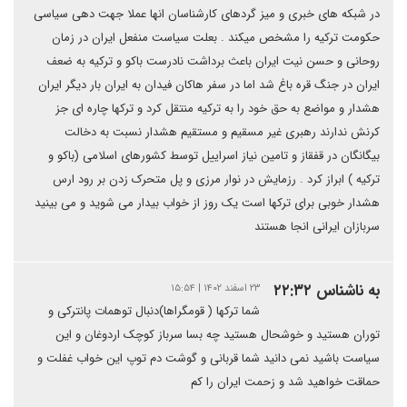
در شبکه های خبری و میز گردهای کارشناسان انها عملا جهت دهی سیاسی
حکومت ترکیه را مشخص میکند . بعلت سیاست منفعل ایران در زمان
روحانی و حسن نیت ایران باعث برداشت نادرست باکو و ترکیه به ضعف
ایران در جنگ قره باغ شد اما در سفر هاکان فیدان به ایران بار دیگر ایران
هشدار و مواضع به حق خود را به ترکیه منتقل کرد و ترکها چاره ای جز
کرنش ندارند رهبری غیر مسقیم و مستقیم هشدار نسبت به دخالت
بیگانگان در قفقاز و تامین نیاز اسراییل توسط کشورهای اسلامی (باکو و
ترکیه ) ابراز کرد . رزمایش در نوار مرزی و پل متحرک زدن بر رود ارس
هشدار خوبی برای ترکها است یک روز از خواب بیدار می شوید و می بینید
سربازان ایرانی انجا هستند
به ناشناس ۲۲:۳۲
۲۳ اسفند ۱۴۰۲ | ۱۵:۵۴
شما ترکها ( قومگراها)دنبال توهمات پانترکی و
توران هستید و خوشحال هستید چه بسا سرباز کوچک اردوغان و این
سیاست باشید نمی دانید شما قربانی و گوشت دم توپ این خواب غفلت و
حماقت خواهید شد و زحمت ایران را کم