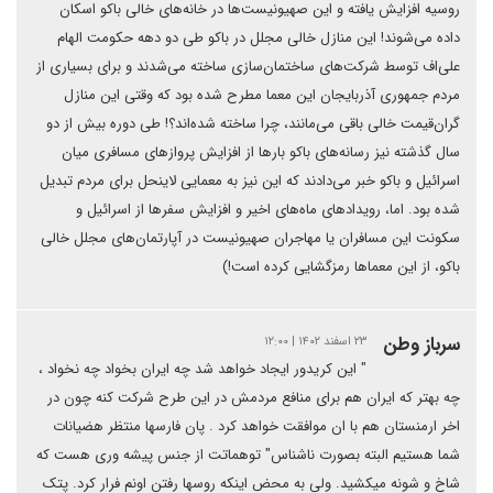
روسیه افزایش یافته و این صهیونیست‌ها در خانه‌های خالی باکو اسکان
داده می‌شوند! این منازل خالی مجلل در باکو طی دو دهه حکومت الهام
علی‌اف توسط شرکت‌های ساختمان‌سازی ساخته می‌شدند و برای بسیاری از
مردم جمهوری آذربایجان این معما مطرح شده بود که وقتی این منازل
گران‌قیمت خالی باقی می‌مانند، چرا ساخته شده‌اند؟! طی دوره بیش از دو
سال گذشته نیز رسانه‌های باکو بارها از افزایش پروازهای مسافری میان
اسرائیل و باکو خبر می‌دادند که این نیز به معمایی لاینحل برای مردم تبدیل
شده بود. اما، رویدادهای ماه‌های اخیر و افزایش سفرها از اسرائیل و
سکونت این مسافران یا مهاجران صهیونیست در آپارتمان‌های مجلل خالی
باکو، از این معماها رمزگشایی کرده است!)
سرباز وطن
۲۳ اسفند ۱۴۰۲ | ۱۲:۰۰
" این کریدور ایجاد خواهد شد چه ایران بخواد چه نخواد ،
چه بهتر که ایران هم برای منافع مردمش در این طرح شرکت کنه چون در
اخر ارمنستان هم با ان موافقت خواهد کرد . پان فارسها منتظر هضیانات
شما هستیم البته بصورت ناشناس" توهماتت از جنس پیشه وری هست که
شاخ و شونه میکشید. ولی به محض اینکه روسها رفتن اونم فرار کرد. پتک