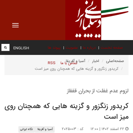
Toggle
vigation
صفحه نخست
درباره ما
عضویت
پیوند ها
ENGLISH
صفحه‌اصلی
اخبار
آسیا و آفریقا
تماس با ما
RSS
کریدور زنگزور و گزینه هایی که همچنان روی میز است
لزوم عدم غفلت از بحران قفقاز
کریدور زنگزور و گزینه هایی که همچنان روی
میز است
۲۲ اسفند ۱۴۰۲ | ۱۲:۰۰
کد : ۲۰۲۵۰۰۳
آسیا و آفریقا
نگاه ایرانی