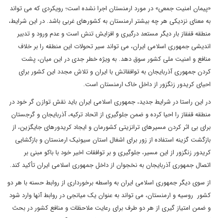
«پیمان امنیت جمعی» در مورد ارمنستان اجرا نشده است؛ رویکردی که می تواند
به معنای نزدیکی هر چه بیشتر ارمنستان به کشورهای غربی باشد. در این شرایط،
منطقه قفقاز بار دیگر مستعد درگیری و افزایش تنش است و عدم ورود و تدبیر
اندیشی جمهوری اسلامی ایران، می تواند سیر تحولات این منطقه را بر خلاف
منافع و امنیت ملی کشور سوق دهد. به ویژه خطر جدی در این میان، پشت
کردن جمهوری آذربایجان به توافقاتش با ایران و تلاش مجدد این کشور برای
احیای کریدور زنگزور از داخل خاک ارمنستان است.
در این راستا در شرایط جدید، جمهوری اسلامی ایران باید نقش توازن گر خود در
منطقه قفقاز را احیا کرده و ضمن جلوگیری از اتحاد ترکیه، آذربایجان و گرجستان
برای بی اثر کردن مسیرهای ترانزیتی کشورمان و ایجاد کریدورهای جایگزین، از
بازگشت گزینه استفاده از زور برای اشغال استان سیونیک ارمنستان و بازگشایی
کریدور زنگزور از این مسیر، جلوگیری و بر توافقات اخیر خود با باکو مبنی بر
اتصال جمهوری آذربایجان به نخجوان از داخل جمهوری اسلامی ایران تأکید کند.
از سوی دیگر جمهوری اسلامی ایران به واسطه برخورداری از روابط حسنه با هر دو
کشور روسیه و ارمنستان، می تواند به عنوان یک میانجی در روابط آنها وارد شود
و ضمن امتیاز گیری از هر دو طرف برای رعایت ملاحظات و منافع کشور در بحث