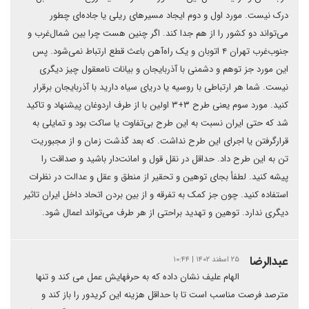
درک نیست. مورد اول و دوم ایجاد مسیرهای ریلی یا جاده‌ای چطور
می‌‌تواند دو کشور را از هم جدا کند. اگر چنین هست چرا بین شمال‌غرب و
جنوب‌غرب تهران ۴ اتوبان و یک راه‌آهن باعث قطع ارتباط نمی‌شود. پس
این مورد جز توهم و دشمنی با آذربایجان و بیانات نامعقول چیز دیگری
نیست. شما هر ارتباطی با روسیه یا دریای سیاه دارید با آذربایجان برقرار
کنید. مورد سوم یعنی طرح ۳+۳ اولین با از طرف اردوغان پیشنهاد و تاکید
شد که حتی ایران نسبت به این طرح بی‌تفاوت یا ساکت بود و تمایلی به
قرارگرفتن یا اجرای این طرح نداشت. که بعد گذشت زمان و از مجبوریت
تن به این طرح داد. حداقل در نقل قول و امانت‌دار باشید و صداقت را
پیشه کنید. لطفأ بجای توهین و تحقیر از منطق و عقل و عدالت در نظرات
استفاده کنید. چون جز کمک به تفرقه و از بین بردن اتحاد داخل ایران تاثیر
دیگری ندارد. توهین و تهدید براحتی از هر طرف می‌تواند اعمال شود.
عبدالرضا
۲۵ اسفند ۱۴۰۲ | ۱۰:۴۴
الهام علیف نشان داده که به حرفهایش عمل می کند و تنها
مترصد فرصت مناسب است تا با حداقل هزینه این کریدور را باز کند و