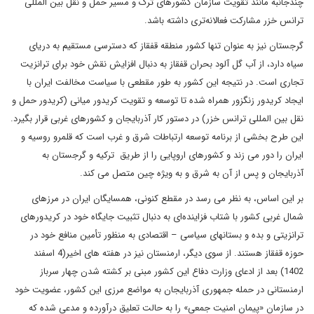
چندجانبه مانند تقویت سازمان کشورهای ترک و مسیر حمل و نقل بین المللی
ترانس خزر مشارکت فعالانه‌تری داشته باشد.
گرجستان نیز به عنوان تنها کشور منطقه قفقاز که دسترسی مستقیم به دریای
سیاه دارد، از آب گل آلود بحران قفقاز به دنبال افزایش نقش خود برای ترانزیت
تجاری است. در نتیجه این کشور به طور مقطعی با سیاست مخالفت ایران با
ایجاد کریدور زنگزور همراه شده تا توسعه و تقویت کریدور میانی (کریدور حمل و
نقل بین المللی ترانس خزر) در دستور کار آذربایجان و کشورهای غربی قرار بگیرد.
این طرح بخشی از برنامه توسعه ارتباطات شرق و غرب است که قلمرو روسیه و
ایران را دور می زند و کشورهای اروپایی را از طریق ترکیه و گرجستان به
آذربایجان و پس از آن به شرق و به ویژه چین متصل می کند.
بر این اساس، به نظر می رسد در مقطع کنونی، همسایگان ایران در مرزهای
شمال غربی کشور با شتاب فزاینده‌ای به دنبال تثبیت جایگاه خود در کریدورهای
ترانزیتی و بده و بستانهای سیاسی – اقتصادی به منظور تأمین منافع خود در
حوزه قفقاز هستند. از سوی دیگر، ارمنستان نیز در هفته های اخیر(4 اسفند
1402) بعد از ادعای وزارت دفاع این کشور مبنی بر کشته شدن چهار سرباز
ارمنستانی در حمله جمهوری آذربایجان به مواضع مرزی این کشور، عضویت خود
در سازمان «پیمان امنیت جمعی» را به حالت تعلیق درآورده و مدعی شده که