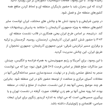
رسیده بودند. با این وجود، مقامات دیپلماتیک کشورمان بر این رویکرد تاکید
کردند که این بحران باید با حضور بازیگران منطقه ای و لحاظ کردن منافع همه
کشورهای منطقه حل و فصل شود.
در چنین شرایطی و با وجود تنش ها و چالش های مختلف، ایران توانست سایر
کشورهای منطقه به ویژه جمهوری آذربایجان را متقاعد به پذیرش پیشنهادات خود
کند. درنتیجه، بر اساس طرح ایران یعنی همکاری در قالب نشست منطقه ای
۳+۳ با حضور شش کشور ایران، آذربایجان، ارمنستان، روسیه، گرجستان و ترکیه
و برقراری مسیر ترانزیتی شرقی- غربی جمهوری آذربایجان- جمهوری نخجوان از
طریق ایران، این چالش مدیریت گردید.
با این وجود، برای آمریکا و رژیم صهیونیستی به همراه فرانسه و انگلیس، چینش
میز مذاکرات صلح قفقاز بر اساس فرمت 3+3 قابل قبول نبود؛ چرا که می توانست
منجر به تحقق صلحی پایدار و در نهایت، مسدودسازی مسیر مداخله‌گرایی آنها در
معادلات آسیای مرکزی و ممانعت از توسعه حضور ناتو در این منطقه شود. بنابراین
هر چند موضع رسمی آنها بعد از این نشست، حمایت از صلح و ثبات در منطقه
بوده، اما رویه عملی آنها بر هم زدن توافقات صورت گرفته در نشست تهران و یا
پیگیری مسیرهایی است که می تواند به اندازه کریدور زنگزور برای ایران تبعات
سیاسی- اقتصادی و ژئوپلیتیک داشته باشد.