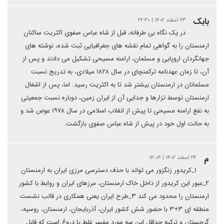
بابک
۲۳ اسفند ۱۴۰۲ | ۲۲:۳۰
در یک نگاه بی طرفانه، قبل از شاه عباس صفوی اکثریت ساکنان
ارمنستان را به گواهی تمام نقشه های جغرافیایی ثبت شده، نوشته های
جهانگردان اروپایی و مسلمان، ارامنه مسیحی تشکیل می دادند و پس از
آن، تا زمان عهدنامه ترکمنچای در سال ۱۸۲۸ میلادی، به تدریج نسبت
مسلمانان در ارمنستان بیشتر شد تا به اکثریت رسید. اما، پس از اشغال
ارمنستان توسط تزارها و جدایی آن از ایران زمین، دوباره نسبت جمعیتی
به نفع ارامنه مسیحی تا پیش از انقلاب اسلامی در سال ۱۹۷۸ عوض شد و
به حالت اول خود در پیش از شاه عباس صفوی بازگشت.
م
۲۴ اسفند ۱۴۰۲ | ۱۴:۰۴
۱_کریدور زنگزور می تواند با حذف دسترسی مرزی ایران به ارمنستان
۲_عبور این کریدور از داخل خاک ارمنستان، مرزهای ایران و روابط با کشور
ارمنستان را محدود می کند ۳_طرح ایران یعنی همکاری در قالب نشست
منطقه ای ۳+۳ با حضور شش کشور ایران، آذربایجان، ارمنستان، روسیه،
گرجستان و ترکیه حداقل این سه مورد مفسر غلط یا دروغ است که قابل