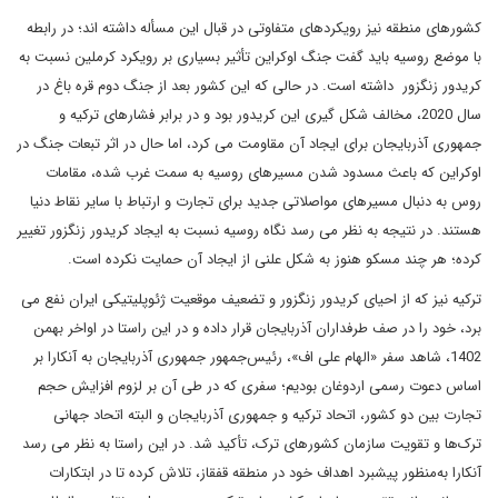
کشورهای منطقه نیز رویکردهای متفاوتی در قبال این مسأله داشته اند؛ در رابطه
با موضع روسیه باید گفت جنگ اوکراین تأثیر بسیاری بر رویکرد کرملین نسبت به
کریدور زنگزور داشته است. در حالی که این کشور بعد از جنگ دوم قره باغ در
سال 2020، مخالف شکل گیری این کریدور بود و در برابر فشارهای ترکیه و
جمهوری آذربایجان برای ایجاد آن مقاومت می کرد، اما حال در اثر تبعات جنگ در
اوکراین که باعث مسدود شدن مسیرهای روسیه به سمت غرب شده، مقامات
روس به دنبال مسیرهای مواصلاتی جدید برای تجارت و ارتباط با سایر نقاط دنیا
هستند. در نتیجه به نظر می رسد نگاه روسیه نسبت به ایجاد کریدور زنگزور تغییر
کرده؛ هر چند مسکو هنوز به شکل علنی از ایجاد آن حمایت نکرده است.
ترکیه نیز که از احیای کریدور زنگزور و تضعیف موقعیت ژئوپلیتیکی ایران نفع می
برد، خود را در صف طرفداران آذربایجان قرار داده و در این راستا در اواخر بهمن
1402، شاهد سفر «الهام علی اف»، رئیس‌جمهور جمهوری آذربایجان به آنکارا بر
اساس دعوت رسمی اردوغان بودیم؛ سفری که در طی آن بر لزوم افزایش حجم
تجارت بین دو کشور، اتحاد ترکیه و جمهوری آذربایجان و البته اتحاد جهانی
ترک‌ها و تقویت سازمان کشورهای ترک، تأکید شد. در این راستا به نظر می رسد
آنکارا به‌منظور پیشبرد اهداف خود در منطقه قفقاز، تلاش کرده تا در ابتکارات