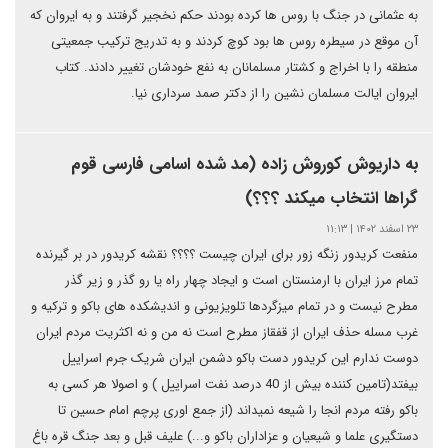
به عثمانی در جنگ با روس ها کرده بودند حکم نخجیر گرفتند و به ایروان که
آن موقع در سیطره روس ها بود کوچ کردند و به تدریج ترکیب جمعیتی
منطقه را با اخراج و کشتار مسلمانان به نفع خودشان تغییر دادند. کتاب
ایروان ایالت مسلمان نشین را از دکتر صمد سرداری نیا.
به داریوش کوروش زاده (مد شده اسامی فارسی قوم
گراها انتخاب میکند ؟؟؟)
۲۳ اسفند ۱۴۰۲ | ۱۱:۱۳
منفعت کریدور زنگه زور برای ایران چیست ؟؟؟؟ نقشه کریدور در بر گیرنده
تمام مرز ایران با ارمنستان است و ایجاد چهار راه یا رو گذر و زیر گذر
مطرح نیست و در تمام میزگردها تلویزیونی و اندیشکده های باکو و ترکیه و
غرب مسله حذف ایران از قفقاز مطرح است نه من و نه اکثریت مردم ایران
دوست ندارم این کریدور دست باکو دشمن ایران شریک جرم اسراییل
بیفتد(تامین کننده بیش از 40 درصد نفت اسراییل ) و اصولا هر کسی به
باکو رفته مردم انجا را شیعه نمیداند (از جمع اوری پرچم امام حسین تا
دستگیری علما و شیعیان و عزاداران باکو و...) علیف قبل و بعد جنگ قره باغ