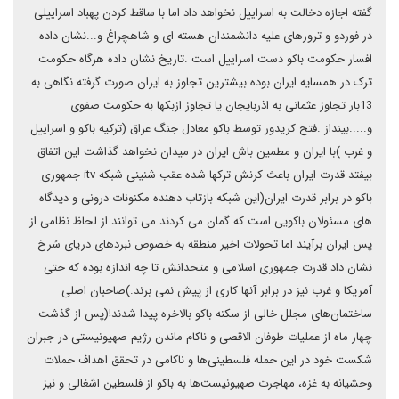
گفته اجازه دخالت به اسراییل نخواهد داد اما با ساقط کردن پهباد اسراییلی
در فوردو و ترورهای علیه دانشمندان هسته ای و شاهچراغ و...نشان داده
افسار حکومت باکو دست اسراییل است .تاریخ نشان داده هرگاه حکومت
ترک در همسایه ایران بوده بیشترین تجاوز به ایران صورت گرفته نگاهی به
13بار تجاوز عثمانی به اذربایجان یا تجاوز ازبکها به حکومت صفوی
و.....بینداز .فتح کریدور توسط باکو معادل جنگ عراق (ترکیه باکو و اسراییل
و غرب )با ایران و مطمین باش ایران در میدان نخواهد گذاشت این اتفاق
بیفتد قدرت ایران باعث کرنش ترکها شده عقب شنینی شبکه itv جمهوری
باکو در برابر قدرت ایران(این شبکه بازتاب دهنده مکنونات درونی و دیدگاه
های مسئولان باکویی است که گمان می کردند می توانند از لحاظ نظامی از
پس ایران برآیند اما تحولات اخیر منطقه به خصوص نبردهای دریای سُرخ
نشان داد قدرت جمهوری اسلامی و متحدانش تا چه اندازه بوده که حتی
آمریکا و غرب نیز در برابر آنها کاری از پیش نمی برند.)صاحبان اصلی
ساختمان‌های مجلل خالی از سکنه باکو بالاخره پیدا شدند!(پس از گذشت
چهار ماه از عملیات طوفان الاقصی و ناکام ماندن رژیم صهیونیستی در جبران
شکست خود در این حمله فلسطینی‌ها و ناکامی در تحقق اهداف حملات
وحشیانه به غزه، مهاجرت صهیونیست‌ها به باکو از فلسطین اشغالی و نیز