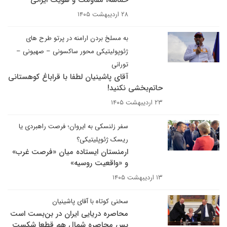
حماسه، مقاومت و هویت ایرانی
۲۸ اردیبهشت ۱۴۰۵
به مسلخ بردن ارامنه در پرتو طرح های
ژئوپولیتیکی محور ساکسونی – صهیونی –
تورانی
آقای پاشینیان لطفا با قراباغ کوهستانی
حاتم‌بخشی نکنید!
۲۳ اردیبهشت ۱۴۰۵
سفر زلنسکی به ایروان؛ فرصت راهبردی یا
ریسک ژئوپلیتیکی؟
ارمنستان ایستاده میان «فرصت غرب»
و «واقعیت روسیه»
۱۳ اردیبهشت ۱۴۰۵
سخنی کوتاه با آقای پاشینیان
محاصره دریایی ایران در بن‌بست است
پس محاصره شمال هم قطعا شکست