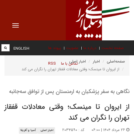
Toggle
vigation
صفحه نخست
درباره ما
عضویت
پیوند ها
ENGLISH
صفحه‌اصلی
اخبار
اخبار اصلی
تماس با ما
RSS
از ایروان تا مینسک؛ وقتی معادلات قفقاز تهران را نگران می کند
نگاهی به سفر پزشکیان به ارمنستان پس از توافق سه‌جانبه
از ایروان تا مینسک؛ وقتی معادلات قفقاز
تهران را نگران می کند
۲۶ مرداد ۱۴۰۴ | ۰۶:۰۰
کد : ۲۰۳۴۵۹۰
اخبار اصلی
آسیا و آفریقا