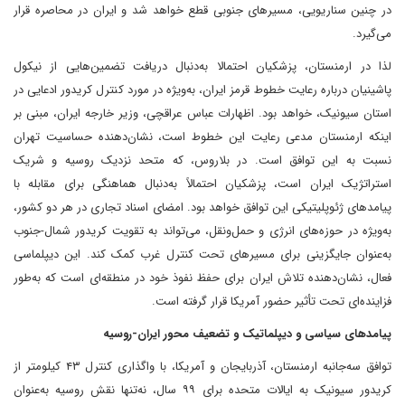
در چنین سناریویی، مسیرهای جنوبی قطع خواهد شد و ایران در محاصره قرار
می‌گیرد.
لذا در ارمنستان، پزشکیان احتمالا به‌دنبال دریافت تضمین‌هایی از نیکول
پاشینیان درباره رعایت خطوط قرمز ایران، به‌ویژه در مورد کنترل کریدور ادعایی در
استان سیونیک، خواهد بود. اظهارات عباس عراقچی، وزیر خارجه ایران، مبنی بر
اینکه ارمنستان مدعی رعایت این خطوط است، نشان‌دهنده حساسیت تهران
نسبت به این توافق است. در بلاروس، که متحد نزدیک روسیه و شریک
استراتژیک ایران است، پزشکیان احتمالاً به‌دنبال هماهنگی برای مقابله با
پیامدهای ژئوپلیتیکی این توافق خواهد بود. امضای اسناد تجاری در هر دو کشور،
به‌ویژه در حوزه‌های انرژی و حمل‌ونقل، می‌تواند به تقویت کریدور شمال-جنوب
به‌عنوان جایگزینی برای مسیرهای تحت کنترل غرب کمک کند. این دیپلماسی
فعال، نشان‌دهنده تلاش ایران برای حفظ نفوذ خود در منطقه‌ای است که به‌طور
فزاینده‌ای تحت تأثیر حضور آمریکا قرار گرفته است.
پیامدهای سیاسی و دیپلماتیک و تضعیف محور ایران-روسیه
توافق سه‌جانبه ارمنستان، آذربایجان و آمریکا، با واگذاری کنترل ۴۳ کیلومتر از
کریدور سیونیک به ایالات متحده برای ۹۹ سال، نه‌تنها نقش روسیه به‌عنوان