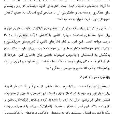
مذاکرات منطقه‌ای تضعیف کرده است. کنار رفتن گروه مینسک، که زمانی بستری
برای همکاری روسیه بود و جایگزینی آن با میانجی‌گری آمریکا، به معنای کاهش
اهرم‌های دیپلماتیک تهران و مسکو است.
در سوی دیگر نیز ایران، که پیش‌تر از مسیرهای ترانزیتی خود به‌عنوان ابزاری
برای نفوذ منطقه‌ای استفاده می‌کرد، اکنون با کاهش درآمد ترانزیتی تا ۲۰-۳۰
درصد مواجه است. این امر، در کنار فشارهای ناشی از تحریم‌های بین‌المللی و
تهدید مکانیسم ماشه، فشار مضاعفی بر سیاست خارجی ایران وارد می‌کند. سفر
پزشکیان به ارمنستان و بلاروس می‌تواند تلاشی برای بازسازی این اهرم‌ها از
طریق تقویت همکاری‌های دوجانبه باشد، اما موفقیت آن به توانایی ایران در ارائه
پیشنهادات جذاب اقتصادی و سیاسی بستگی دارد.
بازتعریف موازنه قدرت
از منظر ژئوپلیتیک، «مسیر ترامپ»، عملا بخشی از استراتژی گسترده‌تر آمریکا
برای مهار ایران و روسیه در قفقاز جنوبی است. این کریدور، با عبور از سیونیک،
مسیر اصلی ترانزیتی ایران به اروپا را مسدود کرده و محور ترکیه-آذربایجان را
تقویت می‌کند. این تحول، نه‌تنها موقعیت ژئوپلیتیکی ایران را تضعیف می‌کند،
بلکه با تقویت اتصال مستقیم باکو به نخجوان و ترکیه، پروژه‌های پان‌ترکیستی را