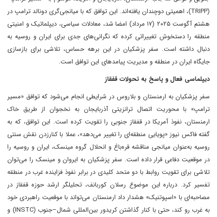
(TRIPP)، اهمیتی دوچندان یافته‌اند. این توافق که با میانجی‌گری دونالد ترامپ در
هشتم آگوست ۲۰۲۵ (۱۷ مرداد) امضا شد، معادلات سیاسی، دیپلماتیک و امنیتی
منطقه را دستخوش تغییراتی کرده که نگرانی‌های جدی برای ایران و روسیه به
دنبال داشته است. سفر پزشکیان در این برهه حساس، تلاشی برای بازسازی
جایگاه ایران در منطقه و مدیریت پیامدهای این توافق است.
دیپلماسی فعال و پاسخ به تحولات قفقاز
سفر پزشکیان به ارمنستان و بلاروس در شرایطی انجام می‌شود که توافق «مسیر
ترامپ» با محوریت اتصال ترانزیتی آذربایجان به نخجوان از طریق خاک
ارمنستان، نفوذ آمریکا در قفقاز جنوبی را تقویت کرده است. این توافق، که به
گفته فاکس نیوز «پویایی منطقه‌ای را تغییر می‌دهد»، عملا با کنارزدن نقش سنتی
روسیه به‌عنوان میانجی مناقشه قره‌باغ و انحلال گروه مینسک، ایران و روسیه را
در موقعیت دفاعی قرار داده است. سفر پزشکیان به ایروان و مینسک را می‌توان
تلاشی برای تقویت روابط با دو متحد کلیدی در برابر نفوذ فزاینده غرب در منطقه
تفسیر کرد. درباره این موضوع رسلان کوربانف، تحلیلگر ارشد حوزه قفقاز در
مصاحبه‌ای با «اسپوتنیک» هشدار داد ارمنستان می‌تواند با موقعیت راهبردی خود
به غرب رو کند، حتی با کنار گذاشتن کریدور بین‌المللی شمال–جنوب (INSTC) و