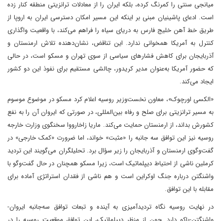
میانجی سنتی را کمرنگ کرده، بلکه ایران را از معادلات ترانزیتی منطقه کنار زده
است. ادعای پاشینیان مبنی بر اینکه این مسیر امکان دسترسی ایران به اروپا از
طریق خط آهن خلیج فارس به دریای سیاه را فراهم می‌کند، با واقعیت واگذاری
کنترل به آمریکا همخوانی ندارد. این تناقض، نشان‌دهنده تلاش ارمنستان و
آذربایجان برای کاهش فشارهای سیاسی از سوی تهران و مسکو است، در حالی
که حضور آمریکا به‌عنوان مدیر کریدور، چالشی مستقیم برای نفوذ این دو کشور
ایجاد می‌کند.
«الکسی اورچوک»، معاون نخست‌وزیر روسیه اعلام کرد مسکو در موضوع موسوم
به مسیر ترانزیتی برای صلح و رفاه بین‌المللی، در صورتی که ایروان آن را به نفع
کشورش بداند، از ارمنستان حمایت می‌کند. ماریا زاخارووا سخنگوی وزارت خارجه
روسیه نیز این توافق سه جانبه را «مثبت» خواند، اما ضرورت «کمک خارجی» در
گفت‌وگوی ارمنستان و آذربایجان را زیر سؤال برد. تحلیلگران می‌گویند این تردید
کرملین ناشی از احتیاط دیپلماتیک است، زیرا مسکو همچنان در حال گفت‌وگو با
واشنگتن درباره جنگ اوکراین است و هم ناشی از فقدان استراتژی آماده برای
مقابله با این توافق.
در نهایت روسیه نگاه تردیدآمیزی به آینده و تبعات توافق سه‌جانبه ایروان-
واشنگتن-باکو دارد. چون از منظر دیپلماتیک، این توافق موقعیت روسیه را در