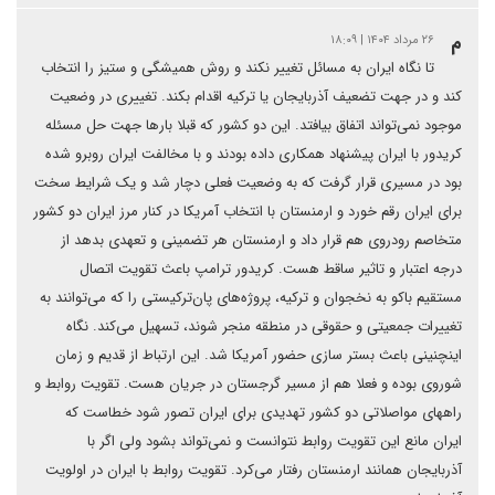
م
۲۶ مرداد ۱۴۰۴ | ۱۸:۰۹
تا نگاه ایران به مسائل تغییر نکند و روش همیشگی و ستیز را انتخاب
کند و در جهت تضعیف آذربایجان یا ترکیه اقدام بکند. تغییری در وضعیت
موجود نمی‌تواند اتفاق بیافتد. این دو کشور که قبلا بارها جهت حل مسئله
کریدور با ایران پیشنهاد همکاری داده بودند و با مخالفت ایران روبرو شده
بود در مسیری قرار گرفت که به وضعیت فعلی دچار شد و یک شرایط سخت
برای ایران رقم خورد و ارمنستان با انتخاب آمریکا در کنار مرز ایران دو کشور
متخاصم رودروی هم قرار داد و ارمنستان هر تضمینی و تعهدی بدهد از
درجه اعتبار و تاثیر ساقط هست. کریدور ترامپ باعث تقویت اتصال
مستقیم باکو به نخجوان و ترکیه، پروژه‌های پان‌ترکیستی را که می‌توانند به
تغییرات جمعیتی و حقوقی در منطقه منجر شوند، تسهیل می‌کند. نگاه
اینچنینی باعث بستر سازی حضور آمریکا شد. این ارتباط از قدیم و زمان
شوروی بوده و فعلا هم از مسیر گرجستان در جریان هست. تقویت روابط و
راههای مواصلاتی د‌و کشور تهدیدی برای ایران تصور شود خطاست که
ایران مانع این تقویت روابط نتوانست و نمی‌تواند بشود ولی اگر با
آذربایجان همانند ارمنستان رفتار می‌کرد. تقویت روابط با ایران در اولویت