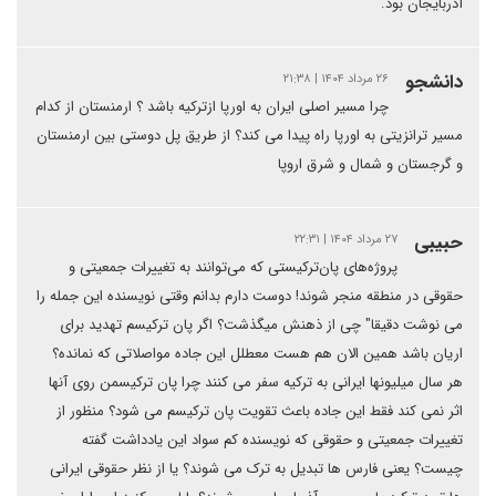
آذربایجان بود.
دانشجو
۲۶ مرداد ۱۴۰۴ | ۲۱:۳۸
چرا مسیر اصلی ایران به اورپا ازترکیه باشد ؟ ارمنستان از کدام
مسیر ترانزیتی به اورپا راه پیدا می کند؟ از طریق پل دوستی بین ارمنستان
و گرجستان و شمال و شرق اروپا
حبیبی
۲۷ مرداد ۱۴۰۴ | ۲۲:۳۱
پروژه‌های پان‌ترکیستی که می‌توانند به تغییرات جمعیتی و
حقوقی در منطقه منجر شوند! دوست دارم بدانم وقتی نویسنده این جمله را
می نوشت دقیقا" چی از ذهنش میگذشت؟ اگر پان ترکیسم تهدید برای
اریان باشد همین الان هم هست معطلل این جاده مواصلاتی که نمانده؟
هر سال میلیونها ایرانی به ترکیه سفر می کنند چرا پان ترکیسمن روی آنها
اثر نمی کند فقط این جاده باعث تقویت پان ترکیسم می شود؟ منظور از
تغییرات جمعیتی و حقوقی که نویسنده کم سواد این یادداشت گفته
چیست؟ یعنی فارس ها تبدیل به ترک می شوند؟ یا از نظر حقوقی ایرانی