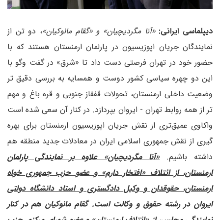
دیپلماسی ایرانی:
«آنا مگردیچیان» و «گقام مانوکیان»
، دو تن از
نمایندگان جریان اپوزیسیون در پارلمان ارمنستان هستند که با
حضور خود در تهران فرصتی دست داد تا «شرق» در گفت وگو با
این دو چهره سیاسی کشور دوست و همسایه به بررسی دقیق تر
وضعیت داخلی ارمنستان، تحولات قفقاز جنوبی و قره باغ و مهم
تر از همه روابط تهران - ایروان بپردازد. در کنار آن سعی شده است
واکاوی عمیق‌تری از نقش جریان اپوزیسیون ارمنستان برای بهره
گیری از نقش جمهوری اسلامی ایران در معادلات جدید منطقه هم
داشته باشیم.
«آنا مگردیچیان» علاوه بر نمایندگی پارلمان
ارمنستان، از ائتلاف «افتخار دارم» و عضو حزب جمهوری خواه
ارمنستان، حقوقدان و وکیل دادگستری و استاد دانشگاه دولتی
ایروان در رشته حقوق و وکالت است. گقام مانوکیان هم در کنار
نمایندگی مجلس، از «ائتلاف ارمنستان» و عضو شورای مرکزی حزب