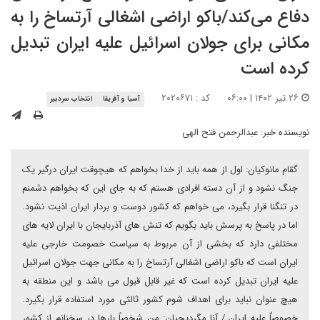
دفاع می‌کند/باکو اراضی اشغالی آرتساخ را به
مکانی برای جولان اسرائیل علیه ایران تبدیل
کرده است
۲۶ تیر ۱۴۰۲ | ۰۶:۰۰
کد : ۲۰۲۰۶۷۱
آسیا و آفریقا
انتخاب سردبیر
نویسنده خبر:
عبدالرحمن فتح الهی
گقام مانوکیان: اول از همه باید از خدا بخواهم که هیچوقت ایران درگیر یک
جنگ نشود و از آن دسته افرادی هستم که به جای این که بخواهم دشمنم
در تنگنا قرار بگیرد، می خواهم که کشور دوست و بردار ایران اذیت نشود.
اما در پاسخ به پرسش باید بگویم که تنش های آذربایجان با ایران لایه های
مختلفی دارد که بخشی از آن مربوط به سیاست خصومت خارجی علیه
ایران است که باکو اراضی اشغالی آرتساخ را به مکانی جهت جولان اسرائیل
علیه ایران تبدیل کرده است که غیر قابل قبول می باشد و این منطقه به
هیچ عنوان نباید برای اهداف شوم کشور ثالثی مورد استفاده قرار بگیرد.
خصوصاٌ علیه ایران./ آنا مگردیچیان: من شخصاً بارها در سخنانم از کشور