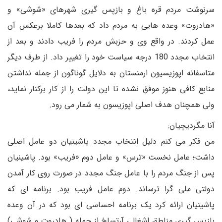
سرنوشت مردم قره باغ و بازپس گیری شهرهای «شوشی» و
«هادروت» وعده هایی به مردم داد که بعدها کاملا برعکس آن
عمل کردند. در واقع وی و حزبش مردم را فریب دادند و بعد از
انتخاب مجدد 180 درجه سیاست خود را تغییر داد. از طرف دیگر
متاسفانه اپوزیسیون ارمنستان به دلایل گوناگون از جمله نداشتن
منابع کافی هنوز موفق نشده تا این دولت را از کار برکنار نماید،
ولی همچنان هدف اصلی اپوزیسون به شمار می رود.
آنا مگردیچیان:
من فکر می کنم دلیل انتخاب مجدد پاشینیان دو عامل اصلی
داشت؛ عامل نخست «ترس» و عامل دوم «فریب» بود. پاشینیان
پس از جنگ مردم را با عامل جنگ مجدد در صورت روی کار آمدن
دولتی ملی گرا ترساند. دوم عامل فریب بود. برنامه ای که
پاشینیان ارائه کرد یک برنامه احساسی ای بود که در آن وعده
بازپس گیری مناطق اشغالی آرتساخ از جمله ( هادروت و شوشی)