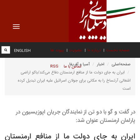
Toggle
vigation
صفحه نخست
درباره ما
عضویت
پیوند ها
ENGLISH
صفحه‌اصلی
اخبار
آسیا و آفریقا
تماس با ما
RSS
ایران به جای دولت ما از منافع ارمنستان دفاع می‌کند/باکو اراضی
اشغالی آرتساخ را به مکانی برای جولان اسرائیل علیه ایران تبدیل کرده
است
در گفت و گو با دو تن از نمایندگان جریان اپوزیسیون در
پارلمان ارمنستان عنوان شد:
ایران به جای دولت ما از منافع ارمنستان