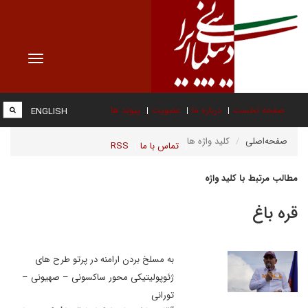
Toggle
vigation
صفحه نخست
درباره ما
عضویت
پیوند ها
ENGLISH
صفحه‌اصلی
کلید واژه ها
تماس با ما
RSS
مطالب مرتبط با کلید واژه
قره باغ
به مسلخ بردن ارامنه در پرتو طرح های
ژئوپولیتیکی محور ساکسونی – صهیونی –
تورانی