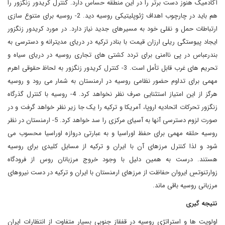
آکادمیک هنوز دست برتر را در این منطقه حساس دارد. کنترل کریدور زنگزور را
هم باید در چارچوب اهداف ژئوپلیتیکی روسیه دید. 2- روسیه برای متنوع سازی
ارتباطات حمل و نقلی خود به مسیرهای جدید نیاز دارد. در مورد کریدور زنگزور
ایجاد پیوستگی ریلی ارزان قیمت با بنادر ترکیه در دریای مدیترانه و دسترسی به
بندرعباس در پی ناامنی برای تردد کشتی های تجاری روسیه در دریای سیاه و
تحریم های غرب قابل تأمل است. 3- کنترل کریدور زنگزور به لحاظ حقوقی اهرم
مهمی برای تداوم حضور نظامی روسیه در ارمنستان به شمار می رود و روسیه
هرگز از این امتیاز استثنایی صرف نظر نخواهد کرد. 4- روسیه با کنترل گذرگاه
زنگزور تحرکات اتحادیه اروپا، آمریکا و ترکیه را یک جا زیر نظر خواهد گرفت و در
صورت لزوم دسترسی آنها به آسیای مرکزی را سد خواهد کرد. 5- ارمنستان در نظر
روسیه حلقه مهمی برای حفظ اوراسیا و به عبارتی دروازه اوراسیا محسوب می
شود و لذا کنترل مرزهای آن با ایران و ترکیه از مسایل کلیدی برای روسیه
هستند. درست به همین دلیل با وجود خروج مرزبانان روس از فرودگاه
زوارتنوتسِ ایروان حفاظت از مرزهای ارمنستان با ایران و ترکیه در دست نیروهای
مرزبانی روسیه باقی ماند.
نتیجه گیری
اولویت ها و استراتژی روسیه در قفقاز جنوبی بسیار متفاوت از انتظارات ایران