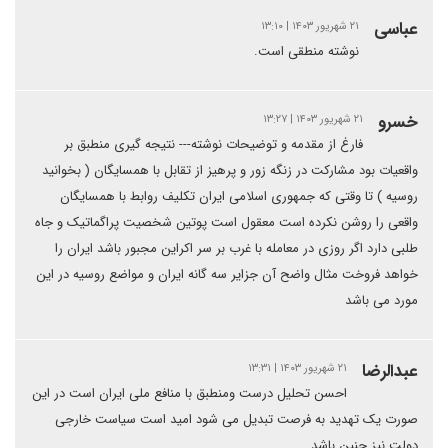
عباسی
۲۱ شهریور ۱۴۰۳ | ۱۳:۱۰
نوشته منطقی است.
خسرو
۲۱ شهریور ۱۴۰۳ | ۱۳:۲۷
فارغ از مقدمه و توضیحات نوشته--- نتیجه گیری منطبق بر
واقعیات بود مشارکت در زنگه زور و پرهیز از تقابل با همسایگان ( بخوانید
روسیه ) تا وقتی که جمهوری اسلامی ایران تکلیف روابط با همسایگان
واقعی را روشن نکرده است معقول است پوتین شخصیت پراگماتیک و جاه
طلبی دارد اگر روزی در معامله با غرب بر سر اکراین مجبور باشد ایران را
خواهد فروخت مثال واضح آن جزایر سه گانه ایران و مواضع روسیه در این
مورد می باشد
عبدالرضا
۲۱ شهریور ۱۴۰۳ | ۱۳:۳۱
احسن تحلیل درست ومنطبق با منافع ملی ایران است در این
صورت یک تهدید به فرصت تبدیل می شود امید است سیاست خارجی
دولت نیز چنین باشد