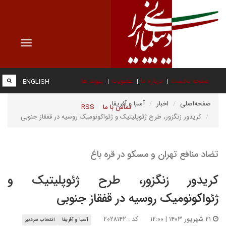
Toggle
vigation
صفحه نخست
درباره ما
عضویت
پیوند ها
ENGLISH
صفحه‌اصلی
اخبار
آسیا و آفریقا
تماس با ما
RSS
کریدور زنگزور، طرح ژئوپلیتیک و ژئواکونومیک روسیه در قفقاز جنوبی
تضاد منافع تهران و مسکو در قره باغ
کریدور زنگزور، طرح ژئوپلیتیک و
ژئواکونومیک روسیه در قفقاز جنوبی
۲۱ شهریور ۱۴۰۳ | ۱۲:۰۰
کد : ۲۰۲۸۱۴۲
آسیا و آفریقا
انتخاب سردبیر