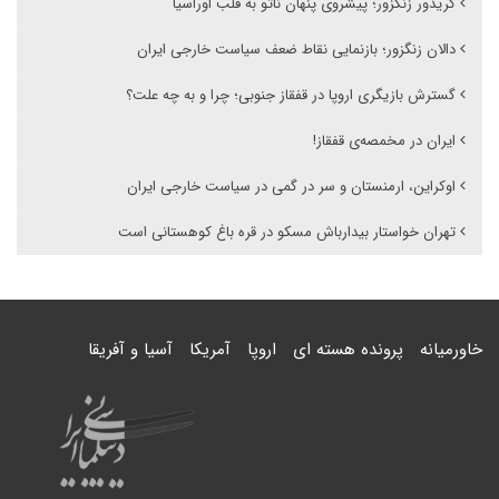
کریدور زنگزور؛ پیشروی پنهان ناتو به قلب اوراسیا
دالان زنگزور؛ بازنمایی نقاط ضعف سیاست خارجی ایران
گسترش بازیگری اروپا در قفقاز جنوبی؛ چرا و به چه علت؟
ایران در مخمصەی قفقاز!
اوکراین، ارمنستان و سر در گمی در سیاست خارجی ایران
تهران خواستار بیدارباش مسکو در قره باغ کوهستانی است
خاورمیانه
پرونده هسته ای
اروپا
آمریکا
آسیا و آفریقا