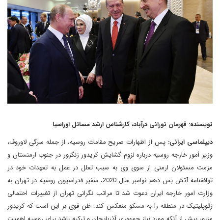
نویسنده: قهرمان نورانی درآباد، کارشناس ارشد مسائل اوراسیا
دیپلماسی ایرانی:
پس از اظهارات صریح مقامات روسیه، از جمله سرگی لاوروف،
وزیر أمور خارجه روسیه درباره لزوم گشایش کریدور زنگزور در جنوب ارمنستان و
مزمت مسئولان ارمنی از سوی وی به سبب تعلل در عمل به تعهدات خود در
توافقنامه آتش بس دهم نوامبر سال 2020، سفیر فدراسیون روسیه در تهران به
وزارت امور خارجه ایران دعوت شد تا مراتب نگرانی تهران از تغییرات احتمالی
ژئوپلیتیک در منطقه را به مسکو منعکس کند. ظن قوی بر این است که کریدور
مزبور بیش از آنکه مورد نیاز جمهوری آذربایجان و ترکیه باشد برای روسیه اهمیت