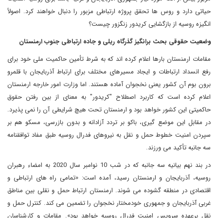
حیاتی دارد و روس ها تحقق پروژه ارتباطی مزبور را دنبال خواهند کرد. اصولاً
انگیزه روسیه از بازگشایی کریدور زنگزور چیست؟
وضعیت حقوقی بحث برانگیز گذرگاه ریلی و جاده ارتباطی جنوب ارمنستان
مقامات ارمنستان بارها اعلام کرده اند که به شرط تأمین حاکمیت ملی خود برای
رفع انسداد ارتباطات و ایجاد مسیرهای مختلف برای ارتباط آذربایجان با قلمرو
برون بوم آن کشور یعنی نخجوان آماده هستند. اما وزارت امور خارجه ارمنستان
اعلام کرده است که کاربرد اصطلاح "کریدور" به معنای از بین رفتن حقوق
حاکمیتی این کشور خواهد بود و ارمنستان تحت هیچ شرایطی آن را نمی پذیرد.
در مقابل این موضع گیری، باکو بر تردد آزادانه و بدون بازرسی، مسکو هم بر
سپردن امنیت خطوط حمل و نقل به نیروهای فدرال روسیه طبق مفاد توافقنامه
سه جانبه تأکید می ورزند.
در بند نهم بیانیه سه جانبه که در شب 10 نوامبر سال 2020 به امضاء رهبران
روسیه، آذربایجان و ارمنستان رسید، آمده است: «تمامی راه های ارتباطی و
اقتصادی در منطقه گشوده می شوند. ارمنستان ارتباط حمل و نقلی بین مناطق
غربی آذربایجان و جمهوری خودمختار نخجوان را تضمین می کند. کنترل حمل و
نقل برعهده سرویس امنیت فدرال روسیه خواهد بود». مقامات و کارشناسان