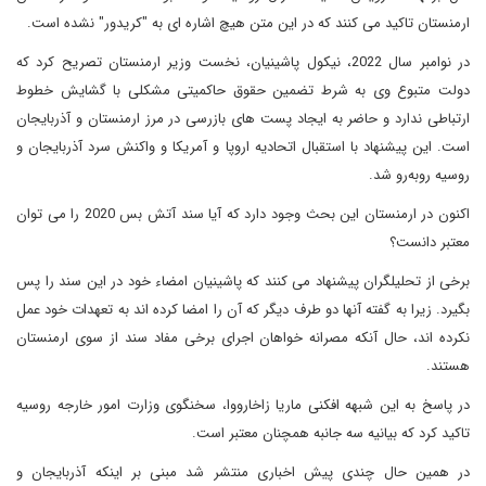
ارمنستان تاکید می کنند که در این متن هیچ اشاره ای به "کریدور" نشده است.
در نوامبر سال 2022، نیکول پاشینیان، نخست وزیر ارمنستان تصریح کرد که
دولت متبوع وی به شرط تضمین حقوق حاکمیتی مشکلی با گشایش خطوط
ارتباطی ندارد و حاضر به ایجاد پست های بازرسی در مرز ارمنستان و آذربایجان
است. این پیشنهاد با استقبال اتحادیه اروپا و آمریکا و واکنش سرد آذربایجان و
روسیه روبه‌رو شد.
اکنون در ارمنستان این بحث وجود دارد که آیا سند آتش بس 2020 را می توان
معتبر دانست؟
برخی از تحلیلگران پیشنهاد می کنند که پاشینیان امضاء خود در این سند را پس
بگیرد. زیرا به گفته آنها دو طرف دیگر که آن را امضا کرده اند به تعهدات خود عمل
نکرده اند، حال آنکه مصرانه خواهان اجرای برخی مفاد سند از سوی ارمنستان
هستند.
در پاسخ به این شبهه افکنی ماریا زاخارووا، سخنگوی وزارت امور خارجه روسیه
تاکید کرد که بیانیه سه جانبه همچنان معتبر است.
در همین حال چندی پیش اخباری منتشر شد مبنی بر اینکه آذربایجان و