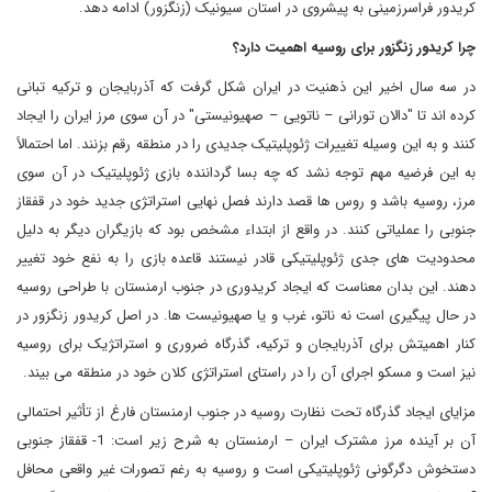
کریدور فراسرزمینی به پیشروی در استان سیونیک (زنگزور) ادامه دهد.
چرا کریدور زنگزور برای روسیه اهمیت دارد؟
در سه سال اخیر این ذهنیت در ایران شکل گرفت که آذربایجان و ترکیه تبانی
کرده اند تا "دالان تورانی – ناتویی – صهیونیستی" در آن سوی مرز ایران را ایجاد
کنند و به این وسیله تغییرات ژئوپلیتیک جدیدی را در منطقه رقم بزنند. اما احتمالاً
به این فرضیه مهم توجه نشد که چه بسا گرداننده بازی ژئوپلیتیک در آن سوی
مرز، روسیه باشد و روس ها قصد دارند فصل نهایی استراتژی جدید خود در قفقاز
جنوبی را عملیاتی کنند. در واقع از ابتداء مشخص بود که بازیگران دیگر به دلیل
محدودیت های جدی ژئوپلیتیکی قادر نیستند قاعده بازی را به نفع خود تغییر
دهند. این بدان معناست که ایجاد کریدوری در جنوب ارمنستان با طراحی روسیه
در حال پیگیری است نه ناتو، غرب و یا صهیونیست ها. در اصل کریدور زنگزور در
کنار اهمیتش برای آذربایجان و ترکیه، گذرگاه ضروری و استراتژیک برای روسیه
نیز است و مسکو اجرای آن را در راستای استراتژی کلان خود در منطقه می بیند.
مزایای ایجاد گذرگاه تحت نظارت روسیه در جنوب ارمنستان فارغ از تأثیر احتمالی
آن بر آینده مرز مشترک ایران – ارمنستان به شرح زیر است: 1- قفقاز جنوبی
دستخوش دگرگونی ژئوپلیتیکی است و روسیه به رغم تصورات غیر واقعی محافل