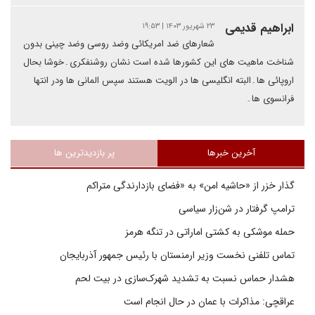
ابراهیم قدیمی
۲۳ شهریور ۱۴۰۳ | ۱۹:۵۳
شعارهای ضد امریکائی وضد روسی وضد چینی بدون
شناخت ماهیت های این کشورها شده است نشان روشنفکری۔خوشا بحال
اروپائی ها۔البته انگلیسی ها در الویت هستند سپس المانی ها ودر انتها
فرانسوی ها۔
آخرین خبرها
پر بازدیدترین ها
گذار خزر از «حاشیه امن» به «فضای بازدارندگی متراکم
ترامپ گرفتار در شن‌زار سیاسی
حمله موشکی به کشتی اماراتی در تنگه هرمز
تماس تلفنی نخست وزیر ارمنستان با رئیس جمهور آذربایجان
هشدار حماس نسبت به تشدید شهرک‌سازی در بیت‌ لحم
عراقچی: مذاکرات با عمان در حال انجام است