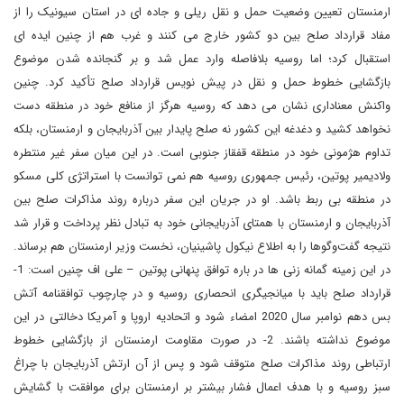
ارمنستان تعیین وضعیت حمل و نقل ریلی و جاده ای در استان سیونیک را از
مفاد قرارداد صلح بین دو کشور خارج می کنند و غرب هم از چنین ایده ای
استقبال کرد؛ اما روسیه بلافاصله وارد عمل شد و بر گنجانده شدن موضوع
بازگشایی خطوط حمل و نقل در پیش نویس قرارداد صلح تأکید کرد. چنین
واکنش معناداری نشان می دهد که روسیه هرگز از منافع خود در منطقه دست
نخواهد کشید و دغدغه این کشور نه صلح پایدار بین آذربایجان و ارمنستان، بلکه
تداوم هژمونی خود در منطقه قفقاز جنوبی است. در این میان سفر غیر منتطره
ولادیمیر پوتین، رئیس جمهوری روسیه هم نمی توانست با استراتژی کلی مسکو
در منطقه بی ربط باشد. او در جریان این سفر درباره روند مذاکرات صلح بین
آذربایجان و ارمنستان با همتای آذربایجانی خود به تبادل نظر پرداخت و قرار شد
نتیجه گفت‌وگوها را به اطلاع نیکول پاشینیان، نخست وزیر ارمنستان هم برساند.
در این زمینه گمانه زنی ها در باره توافق پنهانی پوتین – علی اف چنین است: 1-
قرارداد صلح باید با میانجیگری انحصاری روسیه و در چارچوب توافقنامه آتش
بس دهم نوامبر سال 2020 امضاء شود و اتحادیه اروپا و آمریکا دخالتی در این
موضوع نداشته باشند. 2- در صورت مقاومت ارمنستان از بازگشایی خطوط
ارتباطی روند مذاکرات صلح متوقف شود و پس از آن ارتش آذربایجان با چراغ
سبز روسیه و با هدف اعمال فشار بیشتر بر ارمنستان برای موافقت با گشایش