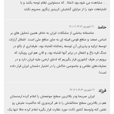
... مشاهده می شود،بود انشاا...که مسئولین نظام توجه بکنند و با
اشتباهات خود را از مزایای گشایش کریدور زنگزور محروم نکنند
حامد
۲۱ شهریور ۱۴۰۳ | ۱۶:۰۱
متاسفانه بخشی از مشکلات ایران به خاطر همین تحلیل های بر
اساس ضعف و منافع قومی قبیله ای به جای منافع ملی است. اشغال آرارات
توسط ترکیه و پذیرش آن توسط رضاشاه اشتباه بود، طرفداری از باکو در
جنگ قره باغ و انفعال در برابر آنها اشتباه بود، و الان هم این رویکرد که
برویم در طرف کشوری قرار بگیریم که ادعای ارضی علیه ایران دارد و در
عملیات‌های نظامی و جاسوسی خاکش را در اختیار دشمنان ایران قرار داده
است!
فرزاد
۲۱ شهریور ۱۴۰۳ | ۲۲:۱۲
ایران صریحا ودر بالاترین سطح موضعش را اعلام کرده.ارمنستان
هم در بالاترین سطح مخالفتش را با هر کریدوری که حاکمیت ملیش رو
نقض کنه وتوسط کشور ثالث مورد نظارت قرار بگیره اعلام کرده.حالا تنها یک