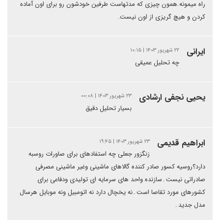
راه میمونه.همون چیزی که مدتهاست طرفین خودشون رو برای اون آماده
کردن و هیچ گریزی از اون نیست.
ایرانی
۲۲ شهریور ۱۴۰۳ | ۱۰:۱۵
چه تحلیل عمیقی
یحیی نجفی ارشادی
۲۳ شهریور ۱۴۰۳ | ۰۰:۰۸
بسیار تحلیل دقیق
ابراهیم قدیمی
۲۳ شهریور ۱۴۰۳ | ۱۹:۴۵
زنگزور جعلی چه استفادهای برای صاورات روسبه
دارد؟روسیه کسور صادر کننده گالاهای ماشینی وغیر ماشینی مصرفی
صادراتی نیست۔سازنده واحد های سرمایه ای تولیدی ودفاعی برای
کشورهای مورد تقاصا است۔نه یخچال دارد نه اتومبیل ونه موبایل هرسال
مدل جدید۔