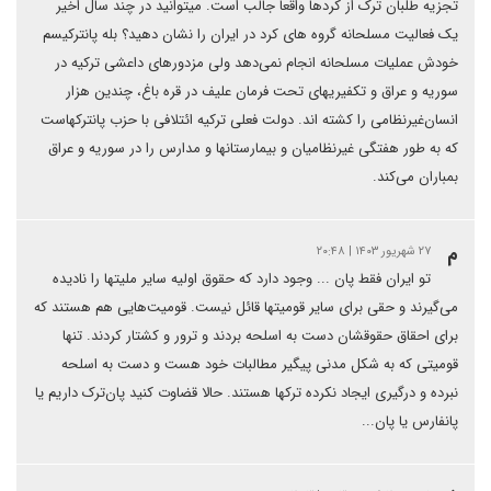
تجزیه طلبان ترک از کردها واقعا جالب است. میتوانید در چند سال اخیر
یک فعالیت مسلحانه گروه های کرد در ایران را نشان دهید؟ بله پانترکیسم
خودش عملیات مسلحانه انجام نمی‌دهد ولی مزدورهای داعشی ترکیه در
سوریه و عراق و تکفیریهای تحت فرمان علیف در قره باغ، چندین هزار
انسان‌غیرنظامی را کشته اند. دولت فعلی ترکیه ائتلافی با حزب پانترکهاست
که به طور هفتگی غیرنظامیان و بیمارستانها و مدارس را در سوریه و عراق
بمباران می‌کند.
م
۲۷ شهریور ۱۴۰۳ | ۲۰:۴۸
تو ایران فقط ‌پان ... وجود دارد که حقوق اولیه سایر ملیتها را نادیده
می‌گیرند و حقی برای سایر قومیتها قائل نیست. قومیت‌هایی هم هستند که
برای احقاق حقوقشان دست به اسلحه بردند و ترور و کشتار کردند. تنها
قومیتی که به شکل مدنی پیگیر مطالبات خود هست و دست به اسلحه
نبرده و درگیری ایجاد نکرده ترکها هستند. حالا قضاوت کنید پان‌ترک داریم یا
پانفارس یا پان...