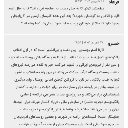
فرهاد
۲۸ شهریور ۱۴۰۳ | ۱۲:۴۳
مطمئنید ترکها تا به حال دست به اسلحه نبرده اند؟ تا به حال اسم
قارنا و قلاتان به گوشتان خورده؟ بعد این همه کلیسای ارمنی در آذربایجان
وجود دارد تا حالا از خودتان پرسیده اید خود ارمنی‌ها کجا رفته اند؟
خسرو
۲۸ شهریور ۱۴۰۳ | ۱۹:۵۹
قارنا اسم روستایی بین نقده و پیرانشهر است که در اول انقلاب
پانکردهای تجزیه طلب و ضدانقلاب از قارنا به پاسگاه بالای روستا حمله کرده
و سی نفر از نیروهای ایرانی را شهید می‌کنند خبر به نقده می‌رسد نیروهای
انقلاب بسمت پاسگاه دوآب حرکت می‌کنند در بین راه ضدانقلاب و اشرار
تجزیه طلب پانکرد ، در قارنا با گروگان گرفتن اهالی روستا ، وارد درگیری
می‌شوند وقتی می‌فهمند توان مقاومت در برابر دولت را ندارند با کشتار
غیرنظامیان فرار می‌کنند و در روزهای بعد با همراهی فرانسه ( حامی
پانکردیسم تجزیه طلب) در سازمان ملل ، فریاد کشتار غیرنظامیان توسط
ایران را سر می‌دهند حالا فرهاد واقعا طرفدار پانکردیسم تجزیه طلب
جنایتکار است؟ کلیساهای ارامنه در شهرها و بعضی روستاهای آذربایجان
سر جای خود باقی است ولی جمعیت جوان ارامنه به آمریکا و فرانسه