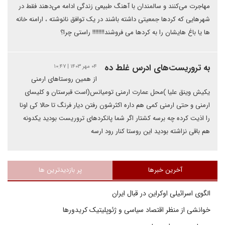
مهاجرت می‌کنند و سالمندان با آهنگ طبیعی زندگی ادامه می‌دهند فقط در
شهرهایی که کردها جمعیتی داشته باشند در یک توافق نانوشته ، ارامنه خانه
ها یا باغ هایشان را به کردها می فروشند!!!!!!!! راستی چرا؟
به تروریست‌های ادرس غلط ده
۰۴ مهر ۱۴۰۳ | ۱۰:۴۷
از همین روستاهای ارمنی
یکیش وینق علیا )محل عمارت ارمنی تومیانس(است قبرستان و کلیسای
ارمنی و حتی ارمنی کمی هم داره اکثرشون رفتن دیار فرنگ تا حالا کی اونا
را اذیت کرده چه برسه کشتار اگر شما پانکردهای تروریست بودید یکدونه
هم باقی نزاشته بودید این روستا کنار رود ارسه
آخرین خبرها
پر بازدیدترین ها
الگوی اسرائیلی اوکراین در قبال ایران
خوانشی از منظر اقتصاد سیاسی و ژئوپلیتیک کریدورها