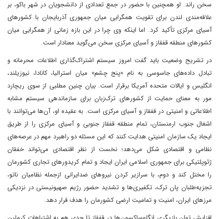
سخن راند. او همچنین با حضور در جمع تعدادی از دانشجویان در شهر باکو، بر
علاقه‌مندی لندن برای تقویت همگرایی میان جمهوری آذربایجان با کشورهای
آسیای مرکزی تأکید کرد. اما اینکه وی چرا در این بازه زمانی از همگرایی میان
کشورهای منطقه قفقاز و آسیای مرکزی سخن می‌گوید معنادار است.
در تشریح وضعیت باید گفت امروز سیستم اشتراک‌گذاری اطلاعات محرمانه و
تبادل داده‌های جاسوسی به نام «پنج چشم» میان استرالیا، کانادا، نیوزیلند،
انگلیس و ایالات متحده آمریکا برقرار است. بیان چنین مطلبی از سوی ریچارد
مور به معنای حمایت از کشورهای ترک‌زبان برای سازماندهی سیستم مشابه
اطلاعاتی و امنیتی در قفقاز و آسیای مرکزی است. به عقیده او، آن‌ها می‌توانند با
اشغال جنوب ارمنستان، تمام منطقه قفقاز جنوبی و آسیای مرکزی را از طریق
ایجاد یک سازمان امنیتی هدایت کنند که این مسئله دو راهبرد مهم در عرصه‌های
نظامی و اقتصادی شکل می‌دهد؛ نخست از نظر اقتصادی می‌تواند خفقان
ژئوپلتیکی برای جمهوری اسلامی ایران ایجاد و تمام کریدورهای تجاری کشورمان
را مختل کند و دوم، با سرازیر کردن نیروهای ضدایرانی ازجمله نظامیان ناتو،
تجزیه‌طلبان پان ترک، تکفیری‌ها و تشدید حضور رژیم صهیونیستی در نزدیکی
مرزهای ایران، امنیت و تمامیت ارضی کشورمان را هدف قرار دهد.
افزایش توان بازیگری انگلوساکسون‌ها در قفقاز تا حدی هم به اشتباهات کرملین