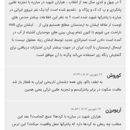
؟ در چهل و اندی سال بعد از انقلاب ، هزاران شهید در مبارزه با تجزیه طلبی
پانکردی و پ ک ک و پژاک و...تقدیم شده است آیا یک نفر نیروی ایرانی در
مبارزه با پانترکها شهید شده است ؟ به نظر این اطلاعات بیشتر حدس های
اوست از علاقه ایشان به ارمنستان مطلع هستیم ولی از ... ایشان برای mi6
ناراحت می شویم تا کنون تمام پیش بینی های موحدیان اشتباه از آب در
آمده است دادن است استراتژی جدید توسط ایشان زیاد معقول نیست با
اینحال ارمنستان با کارت ایران در جهت بیشتر کردن امتیازات دریافتی برای
گشایش زنگه زور استفاده می‌کند وگرنه با آن موافق است
کوروش
۲۶ شهریور ۱۴۰۳ | ۱۳:۳۹
به لطف باکو‌، پای همه دشمنان تاریخی ایران به قفقاز باز شد.
عاقبت سکوت در برابر پانترکیسم و تجزیه طلبی ترکی یعنی همین‌.
آریوبرزن
۲۶ شهریور ۱۴۰۳ | ۱۵:۵۳
هزاران شهید در مبارزه با کردها؟ منبع کجاست؟ بعد این
مطلب چه ربطی به کردها دارد که پانترکها جعل واقعیت میکنند؟ این ترس