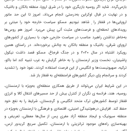
بازمی‌گردد. شاید اگر روسیه بازیگری خود را در شرق اروپا، منطقه بالکان و بالتیک
و در نهایت در قبال اوکراین به‌درستی انجام می‌داد، امروز تا این حد مانور
اروپایی‌ها در قفقاز را ٖ شاهد نبودیم. مسکو سیاست خارجه خود را مبتنی بر
رویدادهای لحظه‌ای و فرصت‌های مثبت آنی پیش می‌برد. امروز هم روس‌ها
به‌خاطر نداشتن راهبرد مناسب در سیاست خارجی خود، با بسیاری از کشورهای
اروپای شرقی، بالتیک و منطقه بالکان به چالش برخورده‌اند. در راستای همین
رویکرد اشتباه در سال ۲۰۲۰ و در جنگ قره‌باغ، مسکو قصد داشت نیکول
پاشینیان، نخست وزیر ارمنستان را به خاطر گرایش به غرب تنبیه کند اما باکو،
ترکیه، صهیونیست‌ها و انگلیس از این فرصت استفاده کردند، نفوذ خود را تشدید
کردند و سرانجام پای دیگر کشورهای فرامنطقه‌ای به قفقاز باز شد.
در این شرایط ایران می‌تواند از طریق همکاری منطقه‌ای به‌ویژه با ارمنستان،
روسیه، هند، فرانسه ی نگران از کنترل بیش از حد مسیرهای انتقال کالا و انرژی
قفقاز توسط کشورهای ترک متحد انگلیس و گرجستان، شرایط را به نفع خود
حفظ کند. افزایش درهم‌تنیدگی امنیتی، اقتصادی و فرهنگی با ارمنستان به‌ویژه در
منطقه سیونیک و ایجاد منطقه آزاد مغری پس از سال‌ها معطلی، تعریض و
بهینه‌سازی راه‌های موجود ترانزیتی با ارمنستان، تکمیل سریع کریدور ارس،