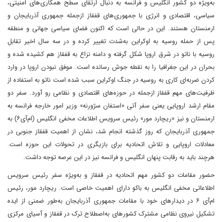
به‌ویژه دو کشور انگلیس و فرانسه به دنبال ارتقای سطح همکاری‌های امنیتی،
سیاسی، اقتصادی و انرژی با جمهوری‌های قفقاز ازجمله جمهوری آذربایجان و
ارمنستان هستند. این در حالی است که اکنون فضای سیاسی جهانی و منطقه
پس از حمله روسیه به اوکراین به‌شدت تغییر کرده و در سه سال اخیر تقابل
روسیه با ناتو در شرق اروپا شکل گرفته و دامنه نزاع به قفقاز هم کشیده شده و
بحران در این جغرافیا را به نقطه جوش رسانده است. موفق نبودن اروپا در وارد
کردن ضربه‌ای کاری به روسیه در جنگ اوکراین سبب شده است ناتو به استفاده از
ظرفیت‌های مهم قفقاز ازجمله در حوزه‌های اقتصادی و نظامی رو آورد. سفر دو
مقام ارشد اروپایی یعنی سفر آتی «استفان سژورنه» وزیر امور خارجه فرانسه به
ارمنستان و نیز «ریچارد مور» رئیس سرویس اطلاعات مخفی انگلیس (ام‌آی۶) به
جمهوری آذربایجان که روز گذشته انجام شد، نشان از اهمیت قفقاز جنوبی در
معادلات اروپایی و تلاش اتحادیه برای بازیگری در تحولات این حوزه است.
هرچند باید به رقابت پنهان انگلیس و فرانسه نیز در این عرصه توجه داشت.
حضور مقامات دو کشور مهم اتحادیه در قفقاز و به‌ویژه سفر رئیس سرویس
اطلاعاتی مخفی انگلیس به باکو دارای اهمیت خاصی است. ریچارد مور، رئیس
ام‌آی ۶ در دیدارهای خود با مقامات جمهوری آذربایجان به‌طور ضمنی از ایده
تشکیل نیروی نظامی مشترک کشورهای به‌اصطلاح ترک در قفقاز و آسیای مرکزی