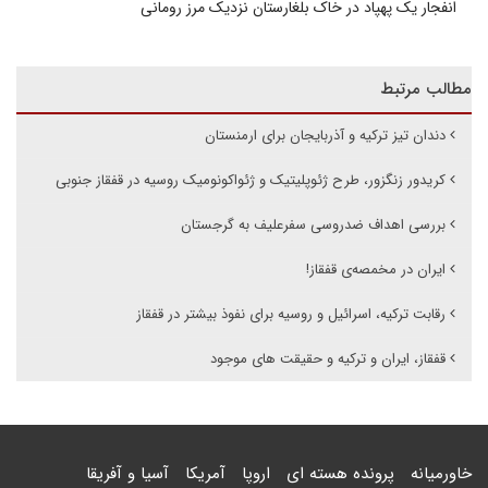
انفجار یک پهپاد در خاک بلغارستان نزدیک مرز رومانی
مطالب مرتبط
دندان تیز ترکیه و آذربایجان برای ارمنستان
کریدور زنگزور، طرح ژئوپلیتیک و ژئواکونومیک روسیه در قفقاز جنوبی
بررسی اهداف ضدروسی سفرعلیف به گرجستان
ایران در مخمصەی قفقاز!
رقابت ترکیه، اسرائیل و روسیه برای نفوذ بیشتر در قفقاز
قفقاز، ایران و ترکیه و حقیقت های موجود
خاورمیانه
پرونده هسته ای
اروپا
آمریکا
آسیا و آفریقا