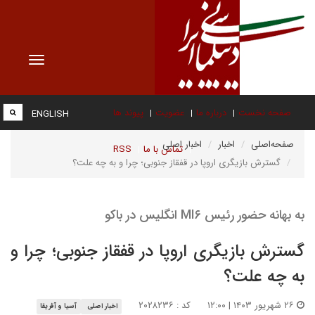
Toggle
vigation
صفحه نخست
درباره ما
عضویت
پیوند ها
ENGLISH
صفحه‌اصلی
اخبار
اخبار اصلی
تماس با ما
RSS
گسترش بازیگری اروپا در قفقاز جنوبی؛ چرا و به چه علت؟
به بهانه حضور رئیس MI۶ انگلیس در باکو
گسترش بازیگری اروپا در قفقاز جنوبی؛ چرا و
به چه علت؟
۲۶ شهریور ۱۴۰۳ | ۱۲:۰۰
کد : ۲۰۲۸۲۳۶
اخبار اصلی
آسیا و آفریقا