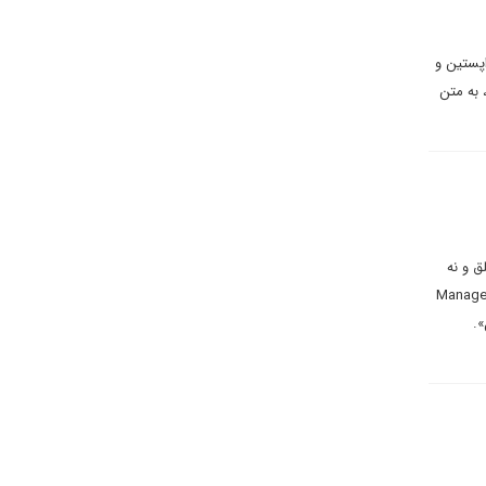
اپستین و
 به متن
ق و نه
RA و ECFR قابل ردیابی است، Managed Adversary
».