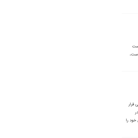
کست
است،
 قرار
ر
خود را