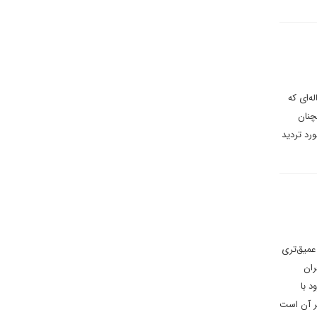
ه‌ای که
چنان
رد تردید
عمیق‌تری
ران
 با
ر آن است