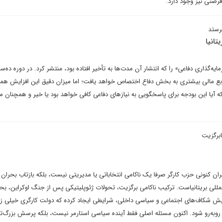
فرصتی نیز وجود دارد.
رستد
تانیا
ه‌گذاری دفاعی» را که انتشار آن مدت‌ها به تأخیر افتاده بود، منتشر کرد. در دوره ده‌سال
ع مالی بیشتری به بخش دفاع اختصاص خواهد یافت؛ اما میزان دقیق این افزایش هم
آیا این بودجه برای پاسخگویی به نیازهای دفاعی کافی خواهد بود یا خیر و همچنان مو
ابرگزیت
کنونی حزب کارگر صرفا یک ناکامی انتخاباتی یا مدیریتی نیست، بلکه بازتاب بحران 
مللی بریتانیاست. ترکیب ناکامی برگزیت، تحولات ژئوپلیتیکی پس از جنگ اوکراین، بح
یش شکاف‌های اجتماعی و سیاسی داخلی، شرایطی ایجاد کرده که دولت کارگری خیلی زود
ه‌رو شود. اکنون مسئله اصلی فقط آینده سیاسی استارمر نیست، بلکه پرسش بزرگ‌ت