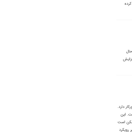
کرده
حال
فزایش
ار دارد.
ت. این
ممکن است
 رویکرد