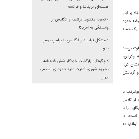
هسته‌ای بریتانیا و فرانسه
اد بر این
تجربه متفاوت فرانسه و انگلیس از
 فرانسه روی هم رفته حدود
وابستگی به امریکا
از یک حمله
مشکل فرانسه و انگلیس با ترامپ برسر
ارت بی‌حد
ناتو
 اوکراین،
چگونگی بازگشت خودکار شش قطعنامه
نشان کرد:
تحریم شورای امنیت علیه جمهوری اسلامی
و آزمایش
ایران
اپرتاب با
ی و ناونشین حمل می‌شوند. بریتانیا در حال حاضر در حال ساخت چهار زیردریایی SSBN جدید از کلاس
ک هستند تا جایگزین کلاس Vanguard فعلی شوند که ۱۶ لوله دارد. آنها موشک‌های Trident آمریکایی را با
 است، اما
ه و ورود به یک توافق‌نامه