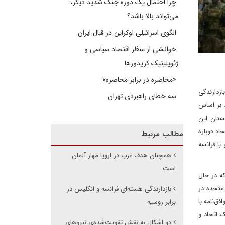
چرا احتمال یک دوره جنگ شدید دیگر،
می‌تواند بالا باشد؟
الگوی اسرائیلی اوکراین در قبال ایران
خوانشی از منظر اقتصاد سیاسی و
ژئوپلیتیک کریدورها
«محاصره در برابر محاصره»
ازدارندگی
سه خطای راهبردی تهران
د بر اساس
ستان این
زمان اتحاد دوباره
مطالب مرتبط
با فرانسه
همچنان هدف غرب در اروپا مهار آلمان
است
ه در حال
 به حدود ۲۰ کلاهک هسته‌ای ایالات متحده در
بازدارندگی هسته‌ای فرانسه و انگلیس در
ق‌نامه با
برابر روسیه
صمیم به ترک اتحاد و
دو اشکال به نقش تقویت‌شده‌ی نیروهای