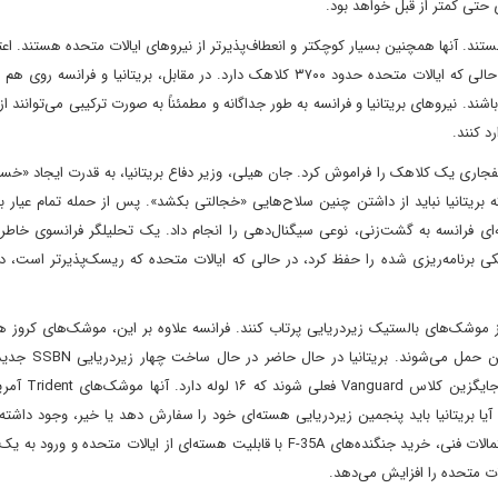
ی حتی کمتر از قبل خواهد بود.
ستند. آنها همچنین بسیار کوچکتر و انعطاف‌پذیرتر از نیروهای ایالات متحده هستند. اعتق
است که روسیه تقریباً ۴۴۰۰ کلاهک هسته‌ای در دسترس دارد، در حالی که ایالات متحده حدود ۳۷۰۰ کلاهک دارد. در مقابل، بریتانیا و
ه باشند. نیروهای بریتانیا و فرانسه به طور جداگانه و مطمئناً به صورت ترکیبی می‌توانند 
د کنند.
انفجاری یک کلاهک را فراموش کرد. جان هیلی، وزیر دفاع بریتانیا، به قدرت ایجاد «خس
بریتانیا نباید از داشتن چنین سلاح‌هایی «خجالتی بکشد». پس از حمله تمام عیار به
‌ای فرانسه به گشت‌زنی، نوعی سیگنال‌دهی را انجام داد. یک تحلیلگر فرانسوی خاطر
برنامه‌ریزی شده را حفظ کرد، در حالی که ایالات متحده که ریسک‌پذیرتر است، د
از موشک‌های بالستیک زیردریایی پرتاب کنند. فرانسه علاوه بر این، موشک‌های کروز هو
قابلیت هسته‌ای دارد که توسط هواپیماهای رافال زمین
Dreadnought است که هر کدام دارای ۱۲ لوله موش
 بریتانیا باید پنجمین زیردریایی هسته‌ای خود را سفارش دهد یا خیر، وجود داشته
این زیردریایی تا دهه 2030 عملیاتی نخواهد شد. یکی دیگر از احتمالات فنی، خرید جنگنده‌های F-35A با قابلیت هسته‌ای از ایالات متحد
ات متحده را افزایش می‌دهد.