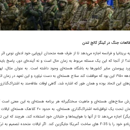
لعات جنگ در کینگز کالج لندن
 بریتانیا و فرانسه اجازه می‌دهد تا از طرف همه متحدان اروپایی خود ادعای نوعی اثر ب
دارند؟ از آنجا که این یک مسئله مربوط به زمان حال است و نه آینده‌ای دور، پاسخ بای
رد پیوستن سایر کشورها به باشگاه هسته‌ای وجود داشته است. به عنوان مثال، له
موضوع را مطرح کرده است. شرط پیوستن آلمان به ناتو در اواسط دهه ۱۹۵۰ این بود که موافقت کند سلاح هسته‌ای به دست نیاورد و این تعهد در 
های این اتحاد بوده و همان طور که اشاره شد، گاهی اوقات علاقه‌مند به اشتراک‌گذاری 
رش سلاح‌های هسته‌ای و ماهیت سختگیرانه هر برنامه هسته‌ای به این معنی است ک
حاضر، دیگر هیچ قدرت هسته‌ای اروپایی وجود نخواهد داشت. آلمان تحت یک توافق‌نامه اشتراک‌گذاری هسته‌ای،
 اجازه می‌دهد تا از آنها با هواپیماها و خلبانان خود استفاده کند، هرچند که این تواف
وتوی آمریکا مواجه خواهد شد. برلین قصد دارد ناوگان قدیمی تورنادو خود را با F-35 های ساخت آمریکا جایگزین کند. اگر ایالات متحده ت