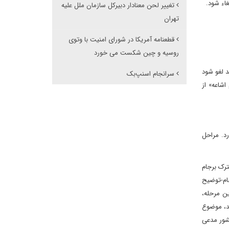
تغییر لحن معنادار دبیرکل سازمان ملل علیه
تهران
قطعنامه آمریکا در شورای امنیت با وتوی
روسیه و چین شکست می خورد
اید لغو شود
سرانجام اسنپ‌بک
دم اشاعه» از
رد. مراحل
مشترک برجام
برجام-توضیح
ست. پس در این مرحله،
رند. اگر این کمیسیون طی ۱۵ روز به نتیجه نرسد، موضوع
کشور مدعی