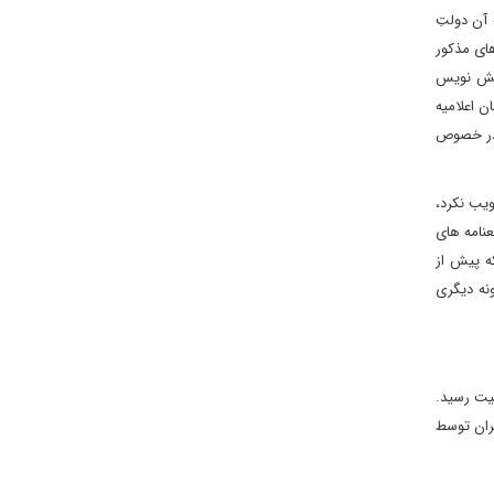
له ای که آن دولتِ
های مذکور
امنیت چنین پیش نویس
یستی چنین پیش نویس قطعنامه ای را ارائه کرده و آن را ظرف 30 روز از زمان اعلامیه
 در خصوص
 امنیت یک قطعنامه وفق بند 11 برای ادامه اجرای لغوهای بند ۷(الف) تصویب نکرد،
 شورای امنیت، تمام مفاد قطعنامه های
ید به همان نحوی که پیش از
ی امنیت به گونه دیگری
 ((Panel of experts به تصویب شورای امنیت رسید.
م ایران توسط