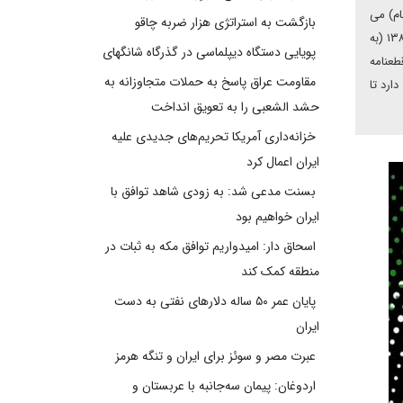
ام) می
بازگشت به استراتژی هزار ضربه چاقو
تواند به تنهایی، شش قطعنامه ی تحریمی شورای امنیت سازمان ملل متحد را که طی سال های ۲۰۰۶ تا ۲۰۱۰ میلادی، مطابق با سال های ۱۳۸۴ تا ۱۳۸۸ (به
پویایی دستگاه دیپلماسی در گذرگاه شانگهای
ل ۲۰۱۵ میلادی-۱۳۹۴) علیه جمهوری اسلامی ایران به تصویب رسیده بازگرداند. بر اساس بندهای ۳۶ و ۳۷ برجام و بند ۱۱ قطعنامه
مقاومت عراق پاسخ به حملات متجاوزانه به
ارد تا
حشد الشعبی را به تعویق انداخت
خزانه‌داری آمریکا تحریم‌های جدیدی علیه
ایران اعمال کرد
بسنت مدعی شد: به زودی شاهد توافق با
ایران خواهیم بود
اسحاق دار: امیدواریم توافق مکه به ثبات در
منطقه کمک کند
پایان عمر ۵۰ ساله دلارهای نفتی به دست
ایران
عبرت مصر و سوئز برای ایران و تنگه هرمز
اردوغان: پیمان سه‌جانبه با عربستان و