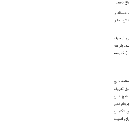
ند مسئله را
نش، ما را
یکی از طرف
ت دارد که راه‌حلی ارائه کند. باز هم
 (مکانیسم
تا سازوکار بازگشت به قطعنامه های
بق تعریف
 و هیچ کس
 آمریکا عضو برجام است. نهایتا در سال ۲۰۲۱ بایدن این ادعای ترامپ را از شورای امنیت پس گرفت. بنابراین آمریکا در قالب بندهای ۳۶ و ۳۷ برجام نمی
ان انگلیس
رای امنیت