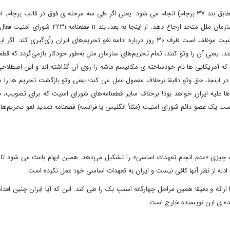
در مرحله چهارم، ارجاع به شورای امنیت و فعال‌سازی اسنپ‌بک (مطابق بند ۳۷ برجام) انجام می شود. یعنی اگر طی سه مرحله ی فوق در قالب
نشود، طرف شاکی می‌تواند موضوع را مستقیما به شورای امنیت سازمان ملل متحد ارجاع دهد. از اینجا به 
(در ادامه، به ترجمه بند ۱۱ توجه فرمایید.) در این مرحله، شورای امنیت موظف است ظرف ۳۰ روز درباره ادامه لغو تحریم‌های ایران رأی‌گیر
اد می کند. همان سازوکاری که آمریکایی ها نام خودساخته ی مکانیسم ماشه را روی آن گذاشته اند و این اصط
ن، در اینجا، حق وتو دقیقا برخلاف معمول عمل می کند؛ یعنی وتو بازگشت تحریم ها ر
 علیه ایران خواهد بود! برخلاف سایر قطعنامه‌های شورای امنیت که برای تصویب، نی
ت یک عضو دائم شورای امنیت (مثلاً انگلیس یا فرانسه) قطعنامه تمدید لغو تحریم‌ها ر
۲۲ دقیقاً تعریف نمی‌کند که چه چیزی «عدم انجام تعهدات اساسی» را تشکیل می‌دهد. همین ابهام باعث می شود
ین ادله از نظر آنها کافی نیست و ایران به تعهدات اساسی خود عمل نکرده است.
 ارائه و دقیقا همین مراحل چهارگانه اسنپ بک را طی کند. این که آیا ایران چنین اقد
عهده ی این نویسنده خارج است.