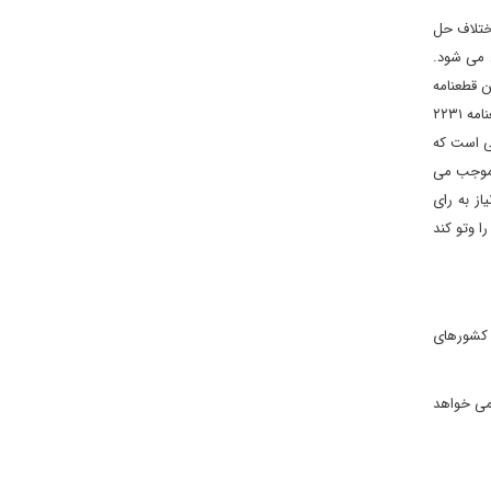
 برجام، اختلاف حل
بعد، بند ۱۱ قطعنامه ۲۲۳۱ شورای امنیت فعال می شود.
ی کند. اگر این قطعنامه
تأیید نشود، مثلاً اگر آمریکا، انگلیس یا فرانسه به آن رای منفی بدهند، یعنی آن را وتو کنند، تمام تحریم‌های سازمان ملل به‌طور خودکار بازمی‌گردد که قطعنامه ۲۲۳۱
لاحی است که
ا موجب می
از به رای
ا وتو کند
 تا کشورهای
امی خواهد