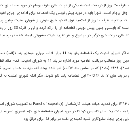
بند ۱۱: در اقدام وفق ماده ۴۱ منشور ملل متحد، تصمیم می گیرد که ظرف ۳۰ روز از دریافت اعلامیه یکی از دولت های طرف برجام در مورد مسا
ِ وفق برجام است، شورا باید در مورد پیش نویس یک قطعنامه برای ادامه ی اجرای لغو
در بند ۷(الف) این قطعنامه رأی گیری کند، مضافا تصمیم می گیرد که چنانچه، ظرف ۱۰ روز از اعلامیه فوق الذکر، هیچ طرفی از شورای 
قطعنامه ای را برای رأی گیری ارائه نکرد، این رئیس شورای امنیت است که با
دیدگاه های دولت های درگیر در موضوع و هر نظریه هیات مشورتی ایجاد شده در برجام
بند ۱۲: در اقدام وفق ماده ۴۱ منشور ملل متحد، تصمیم می گیرد که اگر شورای
آنگاه با اثربخشی از زمان نیمه شب به وقت گرینویچ پس از سی امین روز متعاقب دریافت اعلامیه مورد اشاره در بند 11 به
۱۶۹۶ (۲۰۰۶)، ۱۷۳۷ (۲۰۰۶)، ۱۷۴۷ (۲۰۰۷)، (۲۰۰۸) ۱۸۰۳، ۱۸۳۵ (۲۰۰۸)، ۱۹۲۹ (۲۰۱۰) که بر اساس بند ۷(الف) لغو شده بوده اند، با
تصویب این قطعنامه اعمال می شدند، اعمال شوند و تدابیر مندرج در بند های ۷، ۸، ۱۶ تا ۲۰ این قطعنامه باید لغو شوند، مگر آنکه شورا
قطعنامه هفتم به شماره ۲۲۲۴ در ۹ ژوئن سال ۲۰۱۵ برابر با ۱۹ خرداد ۱۳۹۴ برای تمدید حیات هیئت کارشناسان
 مصوب سال ۱۳۸۸ هیئت کارشناسان را به مدت یک سال تاسیس کرد تا در مورد اجرای قطعنامه های لازم الاجرای تحری
ی برای ایجاد سازوکاری شبیه کمیته ی نفت در برابر غذا برای عراق بود.