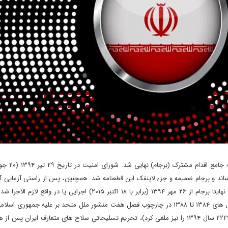
 تصویب رساند و برجام ضمیمه و جزء لاینفک این قطعنامه شد. همچنین، پس از راستی آزمایی 
المللی انرژی اتمی در خصوص انجام تعهدات برجامی توسط ایران، نهایتا برجام از ۲۶ مهر ۱۳۹۴ (برابر با ۱۸ اکتبر ۲۰۱۵) اجرایی 
برجام، شش قطعنامه ی تحریمی شورای امنیت که در فاصله ی سال های ۱۳۸۴ تا ۱۳۸۸ در چارچوب فصل هفت منشور ملل متحد بر علیه جمهو
تصویب رسیده بود، ملغی اعلام شد (که این خود به خود قطعنامه ۲۲۲۴ سال ۱۳۹۴ را نیز ملغی کرد)، تحریم تسلیحاتی سلاح های متعارف ای