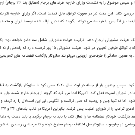
موضوع را به نشست وزرای خارجه طرف‌های برجام (مطابق بند ۳۶ برجام) ارجاع دهد.
رند که این موضوع را بررسی کنند. این مدت نیز در صورت توافق، قابل تمدید است. اگر وزرای خارجه نتوان
اینجا نیز انگلیس یا فرانسه می توانند بگویند که دلایل ارائه شده توسط ایران و متحدی
ی‌تواند موضوع را به یک هیئت مشورتی ارجاع دهد. ترکیب هیئت مشورتی شامل سه عضو خواهد بود: 
ایران، یکی از طرف شاکی (مثلاً انگلیس یا فرانسه)، و یکی مستقل که با توافق طرفین تعیین می‌شود. هیئت مشورتی ۱۵ روز فرص
، به همین سادگی!) طرف‌های اروپایی می‌توانند سازوکار بازگشت قطعنامه های تحریمی
به طور کاملا خلاصه، ترامپ در سال ۲۰۱۸ آمریکا را از برجام خارج کرد. سپس چندین بار از جمله در اوت سال ۲۰۲۰ سعی کرد 
در شورای امنیت فعال کند. آمریکا ادعا می کرد که گرچه از برجام خارج شده، ولی ط
ب می شود. اما نه تنها چین و روسیه که حتی فرانسه و انگلیس نیز این استدلال را رد کردند
نپذیرفت که
هد بازگشت خودکار قطعنامه ها را فعال کند، یا باید به برجام برگردد یا باید دست به دام
دات برجامی در چارچوب سازوکار حل اختلاف برجام مطرح کرده و تا مرحله ی رسیدن به شو