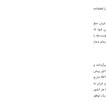
 قطعنامه
یران منع
 در سال ۲۰۲۳ لغو شد، مجددا اعمال می شود که
دیت‌ها را
رجام مجاز
یت را عینا برگردانند و
مذکور پیش
از ۲۶ مهر ۱۴۰۴ است. البته، جمهوری اسلامی ایران رسما اعلام کرده است که اگر غربی ها دست به چنین اقدامی بزنند، از معاهده منع اشاعه هسته ای NPT خارج
 ایران به
ا هر کشور
 یک توافق