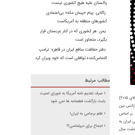
پاکستان علیه هیچ کشوری نیست
زاکانی: پیام «پیمان مکه» بی‌اعتمادی
کشورهای منطقه به آمریکاست
یمن: هر کشوری که در کنار عربستان قرار
بگیرد، متجاوز است
دفتر حفاظت منافع ایران در قاهره: ترامپ
التماس‌کننده توافقی است که خود ویران کرد
مطالب مرتبط
صرف تقدیم نامه آمریکا به شورای امنیت
در تاریخ ۲۳ تیر ۱۳۹۴ (۱۴ جولای ۲۰۱۵)، برنامه جامع اقدام مشترک (برجام) نهایی شد. شورای امنیت در تاریخ ۲۹ تیر ۱۳۹۴ (۲۰ جولای ۲۰۱۵)
باعث بازگشت قطعنامه ها نمی شود
آژانس بین
یا در واقع لازم الاجرا شد. بر اساس
ظلم برجامی به ایران!
ری اسلامی ایران به
اجماع برای دیپلماسی؟!
ران پس از هشت سال