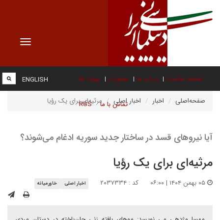
Toggle
vigation
صفحه نخست
درباره ما
عضویت
پیوند ها
ENGLISH
صفحه‌اصلی
اخبار
اخبار اصلی
مرثیه‌ای برای یک رؤیا
تماس با ما
RSS
آیا نیروهای قسد در ساختار جدید سوریه ادغام می‌شوند؟
مرثیه‌ای برای یک رؤیا
۰۵ بهمن ۱۴۰۴ | ۰۶:۰۰
کد : ۲۰۳۷۳۳۴
اخبار اصلی
خاورمیانه
مهسا مژدهی می نویسد: موهای بافته زنی جان‌باخته در دستان مردی