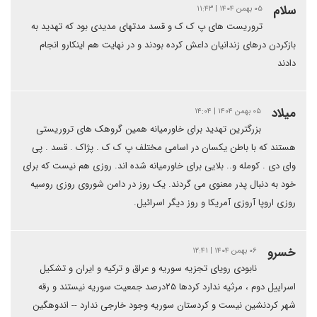
سلام
۰۵ بهمن ۱۴۰۴ | ۱۱:۴۳
تروریست های پ ک ک و قسد مدتهای مدیدی بود که تهدید به
بازکردن درهای زندانیان داعش کرده بودند و در نهایت هم اینکارو انجام
دادند
میلاد
۰۵ بهمن ۱۴۰۴ | ۱۴:۰۴
بزرگترین تهدید برای خاورمیانه همین گروهک های تروریستی
هستند که با باطن یکسان در اسامی مختلف پ ک ک . پژاک . قسد . پی
وای دی . کومله و..‌ بلایی برای خاورمیانه شده اند. روزی هم نیست که برای
خود به دنبال پدر معنوی می گردند. یک روز در دامن شوروی روزی روسیه
روزی اروپا آروزی آمریکا و روز دیگر اسرائیل.
خسرو
۰۶ بهمن ۱۴۰۴ | ۱۲:۴۱
نابودی رویای تجزیه سوریه و عراق و ترکیه و ایران و تشکیل
اسراییل دوم ، مرثیه ندارد کردها ۲۵درصد جمعیت سوریه نیستند و رقه
شهر کردنشین نیست و کردستان سوریه وجود خارجی ندارد -- اندوهگین