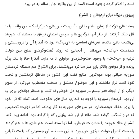
قسد را اعلام کرده و بعید است‌ قسد از این وقایع جان سالم به در ببرد.
پیروزی بزرگ برای اردوغان و الشرع
رسانه‌های ترکیه از زمان اعلام پایان مأموریت نیروهای دموکراتیک، این واقعه را به
فال نیک گرفتند. از نظر آنها درگیری‌ها و سپس امضای توافق با دمشق که هر‌چند
بی‌نتیجه باقی مانده، ضربه‌ای اساسی به «ی‌پ‌گ» بود که آنکارا آن را تروریستی و
همدست «پ‌ک‌ک» می‌داند. از آنجایی که روند گفت‌وگوهای صلح بین دولت
ترکیه و «پ‌ک‌ک» با وجود افت‌وخیزهای فراوان ادامه دارد، آنکارا حالا با یک برگ
برنده و از موضع بالاتر پای میز مذاکره می‌نشیند. برای الشرع هم مسئله کردستان
سوریه حیاتی بود؛ مهم‌ترین منابع نفت این کشور در مناطق کردنشین و تحت
نفوذ قسد قرار داشتند و این موضوع دمشق را سخت مضطرب می‌کرد. از سوی
دیگر، او از ایجاد فدرالیسم در سوریه دل خوشی نداشت و منتظر بهانه‌ای برای رد
آن بود. کردهای سوریه با توجه به تجارب سال‌های حکومت ‌اسد، تمام تلاش خود
را برای حفظ خودمختاری در مرزهای سوریه به کار بردند، اما در نهایت تصمیمی
که در واشنگتن گرفته شد، مانع از آن شد ‌رؤیایی که پا گرفته بود، ادامه پیدا کند.
الشرع حالا هرچند با خشونت فراوان، اما توانسته است ‌هم علوی‌ها و هم کردها
را تحت کنترل دولت مرکزی در‌بیاورد. با این‌ حساب، آن جمعیتی که باعث نگرانی