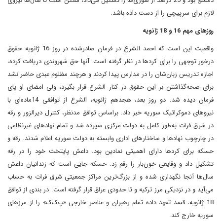
دمشق بود و 25 درصد از سوری‌ها را تشکیل می‌داد، ممکن است تا سال‌ها نیروی
لازم برای سرپیچی را از دست داده باشد.
روزهای مهم 16 و 18 ژانویه
واقعیت این است که احمد الشرع در فرمان صادر‌شده در روز 16 ژانویه حقوق
درخور توجهی را برای کردها در نظر گرفته است. آنها حق شهروندی دریافت کرده،
اجازه تدریس زبان‌شان را در مدارس پیدا کردند و هر‌چند مظلوم عبدی حاضر نشد
‌برای صحه‌گذاشتن بر این حقوق در کنار الشرع قرار بگیرد، ولی امضای او پای
فرمان دیده شد. دو روز بعد، هجدهم ژانویه، الشرع از توافقی 14‌ماده‌ای با
نیروهای دموکراتیک سوریه خبر داد. بر‌اساس توافق مدنظر، کنترل دیرالزور و رقه
در شرق فرات به‌طور کامل به دولت مرکزی سپرده شد و تمام نهادهای غیرنظامی
در چارچوب نهادها و ساختارهای اداری وابسته به دولت سوریه اعلام شدند. رقه و
حسکه برای کردها دارای اهمیتی نمادین بود. داعش پایتخت خود را در رقه
تشکیل داد و وقایعی خون‌بار را رقم زد. حسکه جایی است که زندانیان داعش
سال‌ها آنجا نگهداری شده و از بزرگ‌ترین مراکز جمعیتی شرق فرات به حساب
می‌آید و در نزدیکی مرز ترکیه و تا حدودی عراق قرار گرفته است. در بندی از توافق
18 ژانویه، قسد تعهد داده ‌تمام رهبران و عناصر خارجی «پ‌ک‌ک» را از مرزهای
سوریه خارج کند.