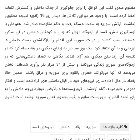
مظلوم عبدی گفت این توافق را برای جلوگیری از جنگ داخلی و گسترش تلفات
امضا کرده است. با وجود هر دو این تلاش‌ها، دیدار روز 19 ژانویه نتیجه مطلوبی
نداشت. ارتش سوریه به سمت حسکه رفت و حکم مقاومت صادر شد. هم‌زمان با
از‌سرگیری تنش، قسد از اردوگاه الهول که زنان و کودکان داعشی در آن ساکن‌
هستند، عقب کشید و دولت سوریه این اقدام را بازگذاشتن دست داعشی‌ها
ارزیابی و به آن انتقاد کرد. یک روز بعد نیز به زندان دیگری‌ در رقه حمله کرد که در
نتیجه آن، زندانیان دیگری هم آزاد شدند. نگاهی به تعداد داعشی‌هایی که در
اردوگاه‌های سوری زندگی می‌کنند و‌ بیش از 34 هزار نفر برآورد شده‌اند، نشان
می‌دهد که آنها می‌توانند خطری بالقوه برای سوریه و عراق باشند. همین حالا
بغداد در حال آماده‌سازی نیروهای خود در قبال داعشی‌های آزاد‌شده‌ است و افکار
عمومی خاورمیانه، گناه آزاد‌شدن تروریست‌ها و بالا‌رفتن دوباره پرچم داعش را به
پای احمد الشرع، تروریست سابق و رئیس‌جمهور فعلی سوریه نوشته است./شرق
کلید واژه ها:
سوریه
رقه
داعش
نیروهای قسد
مظلوم عبدی
ترکیه
احمد الشرع
اردوغان