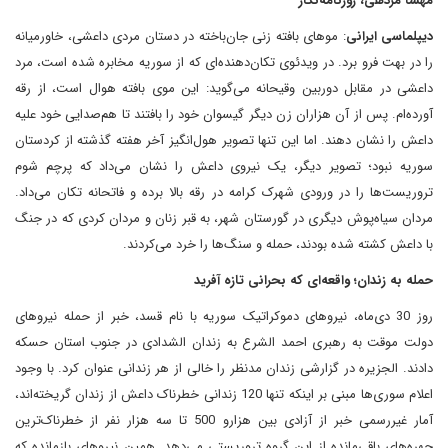
مهسا مژدهی، روزنامه‌نگار
دیپلماسی ایرانی
: موهای بافته زنی جان‌باخته در دستان مردی داعشی، خاورمیانه
را در بهت فرو برد. در ویدئوی تکان‌دهنده‌ای که از سوریه مخابره شده است، مرد
داعشی در مقابل دوربین وقیحانه می‌گوید: این موی بافته‌ هوال است، از رقه
آورده‌ام. پس از آن هزاران زن دیگر گیسوان خود را بافتند تا هم‌صدایی خود علیه
داعش را نشان دهند. اما این تنها تصویر هول‌انگیز آخر هفته گذشته از کردستان
سوریه نبود؛ تصویر دیگر، یک نیروی داعش را نشان می‌داد که پرچم شوم
تروریست‌ها را در ورودی شهرک کرامه در رقه بالا برده و فاتحانه تکان می‌داد.
مردان سیاه‌پوش دیگری در گورستان شهر، به قبر زنان و مردان کردی که در جنگ
با داعش کشته شده بودند، حمله و سنگ‌ها را خرد می‌کردند.
حمله به زندان؛ واقعه‌ای که بحرانی تازه آفرید
روز 30 دی‌ماه، نیروهای دموکراتیک سوریه با نام قسد، خبر از حمله نیروهای
دولت موقت به رهبری احمد الشرع به زندان الشدادی در جنوب استان حسکه
دادند. الجزیره در گزارشی زندان مدنظر را خالی از هر زندانی عنوان کرد. با وجود
اعلام سوری‌ها مبنی بر اینکه تنها 120 زندانی خطرناک داعش از زندان گریخته‌اند،
آمار غیررسمی خبر از آزادی بین هزار‌و 500 تا سه هزار نفر از خطرناک‌ترین
چهره‌های باقی‌مانده از این گروه تروریستی می‌دهد. همین نیروهای بازمانده که