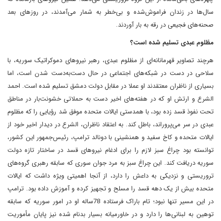
سال‌ها در زندان فراموش‌شده و بی‌خطر به شمار می‌آمدند، در روزهای بعد
صحنه‌های فجیعی در رقه به بار آوردند.
مظلوم عبدی تسلیم شده است؟
هرچند تصاویر قهرمانانه‌ای از مظلوم عبدی، رهبر نیروهای دموکراتیک سوریه، با
سلاحی در دست در شبکه‌های اجتماعی در حال دست‌به‌دست‌ شدن است، اما
بسیاری از ناظران معتقدند ‌او عملا در مقابل دولت دمشق تسلیم شده است. احمد
الشرع و ارتش او که در هفته‌های اخیر دست به حملاتی خشونت‌بار در مناطق
تحت نفوذ قسد زده بود، با همدستی ایالات متحده موفق شد رؤیایی را که مظلوم
عبدی در سر می‌پروراند، باطل کند. به اعتقاد ناظران، الشرع در دیدار اخیر خود از
ایالات متحده و کاخ سفید و همنشینی با دونالد ترامپ، رئیس‌جمهور این کشور،
توانسته بود چراغ سبز لازم را برای ادغام نیروهای قسد در ساختار تازه دولت
سوریه ‌دریافت کند. این چراغ سبز به مرد جوان سوری که سابقه رهبری گروه‌های
تروریستی و نزدیکی به داعش را دارد، از آنجا اهمیتی ویژه‌‌ داشت که ایالات
متحده بیش از یک دهه قسد را مسلح و تجهیز کرده و آموزش داده بود. ترامپ
در این مسیر تنها نبود؛ تام باراک فرستاده 78‌ساله او در امور سوریه که سابقه
توهین به لبنانی‌ها را دارد و در خاورمیانه بسیار بدنام شده‌ نیز پایان مأموریت