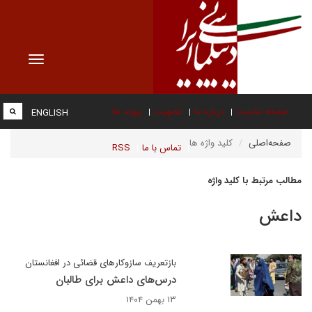
Toggle
vigation
صفحه نخست
درباره ما
عضویت
پیوند ها
ENGLISH
صفحه‌اصلی
کلید واژه ها
تماس با ما
RSS
مطالب مرتبط با کلید واژه
داعش
بازتعریف سازوکارهای قضائی در افغانستان
درس‌های داعش برای طالبان
۱۳ بهمن ۱۴۰۴