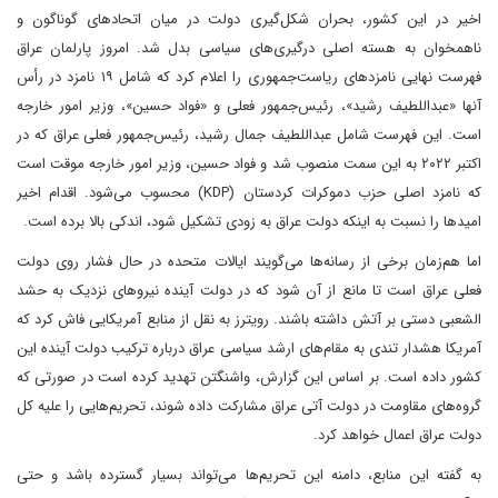
اخیر در این کشور، بحران شکل‌گیری دولت در میان اتحادهای گوناگون و
ناهمخوان به هسته‌ اصلی درگیری‌های سیاسی بدل شد. امروز پارلمان عراق
فهرست نهایی نامزدهای ریاست‌جمهوری را اعلام کرد که شامل ۱۹ نامزد در رأس
آنها «عبداللطیف رشید»، رئیس‌جمهور فعلی و «فواد حسین»، وزیر امور خارجه
است. این فهرست شامل عبداللطیف جمال رشید، رئیس‌جمهور فعلی عراق که در
اکتبر ۲۰۲۲ به این سمت منصوب شد و فواد حسین، وزیر امور خارجه موقت است
که نامزد اصلی حزب دموکرات کردستان (KDP) محسوب می‌شود. اقدام اخیر
امیدها را نسبت به اینکه دولت عراق به زودی تشکیل شود، اندکی بالا برده است.
اما هم‌زمان برخی از رسانه‌ها می‌گویند ایالات متحده در حال فشار روی دولت
فعلی عراق است تا مانع از آن شود که در دولت آینده نیروهای نزدیک به حشد
الشعبی دستی بر آتش داشته باشند. رویترز به نقل از منابع آمریکایی فاش کرد که
آمریکا هشدار تندی به مقام‌های ارشد سیاسی عراق درباره ترکیب دولت آینده این
کشور داده است. بر اساس این گزارش، واشنگتن تهدید کرده است در صورتی که
گروه‌های مقاومت در دولت آتی عراق مشارکت داده شوند، تحریم‌هایی را علیه کل
دولت عراق اعمال خواهد کرد.
به گفته این منابع، دامنه این تحریم‌ها می‌تواند بسیار گسترده باشد و حتی