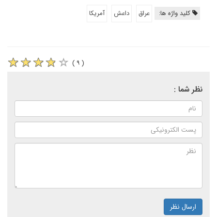
کلید واژه ها:
عراق
داعش
آمریکا
( ۹ )
نظر شما :
ارسال نظر