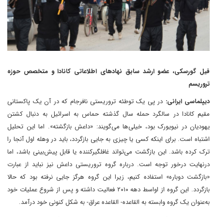
فیل گورسکی، عضو ارشد سابق نهادهای اطلاعاتی کانادا و متخصص حوزه
تروریسم
دیپلماسی ایرانی:
در پی یک توطئه تروریستی نافرجام که در آن یک پاکستانی
مقیم کانادا در سالگرد حمله سال گذشته حماس به اسرائیل به دنبال کشتن
یهودیان در نیویورک بود، خیلی‌‌ها می‌گویند: «داعش بازگشته». اما این تحلیل
اشتباه است. برای اینکه کسی یا چیزی به جایی بازگردد، باید در وهله اول آنجا را
ترک کرده باشد. این بازگشت می‌تواند غافلگیرکننده یا قابل پیش‌بینی باشد، اما
درنهایت درخور توجه است. درباره گروه تروریستی داعش نیز نباید از عبارت
«بازگشت دوباره» استفاده کنیم، زیرا این گروه هرگز جایی نرفته بود که حالا
بازگردد. این گروه از اواسط دهه ۲۰۱۰ فعالیت داشته و پس از شروع عملیات خود
به‌عنوان یک گروه وابسته به القاعده- القاعده عراق- به شکل کنونی خود درآمد.