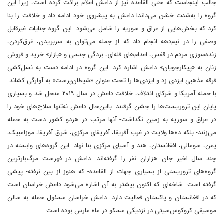
جالب اینجاست که حتی القاعده نیز از داعش اعلام برائت کرده است، زیرا این
گروه را به‌شدت خشن می‌داند! داعش به پیشروی خود ادامه داد و خلافت را بنا
کرد که بخش‌هایی از عراق و سوریه را شامل می‌شود. این گروه جنایات غیرقابل
وصفی را در نیم‌دهه انجام داد که از جمله می‌توان به سربریدن، غرق‌کردن،
زنده‌سوزی مردم در قفس، اعدام‌های فله‌ای، بردگی جنسی و «بازار» خرید و فروش
زنان به «پیکارجویان» داعش اشاره کرد. این گروه در ادامه دست به نسل‌کشی
فرقه مذهبی ایزدی زد و ایزدی‌ها را تحت عنوان «شیطان‌پرست» به آوارگی کشاند.
با حمله آمریکا و شرکای ائتلاف، خلافت داعش در سال ۲۰۱۹ منحل شد و بسیاری
پایان این تروریست‌ها را جشن گرفتند. بااین‌حال داعش نه‌تنها سلاح‌های خود را
در عراق و سوریه به زمین نگذاشت- آنها مرتب در هردو کشور دست به حمله
می‌زنند- بلکه ده‌ها ولایت در غرب آفریقا، آفریقای مرکزی، شرق آفریقا، موزامبیک،
یمن، سومالی، افغانستان، هند و آسیای مرکزی بنا نهاد. این گروه‌های وابسته در
چند سال اخیر جان هزاران نفر را گرفته‌اند. داعش در فهرست مرگ‌بارترین
گروه‌های تروریستی از بسیاری جهات از القاعده- که هنوز از بین نرفته- پیشی
گرفته است. شاخه‌ای که اکنون بیشتر به آن اشاره می‌شود داعش خراسان است
که در افغانستان و پاکستان فعالیت دارد. داعش خراسان مسئول حمله به سالن
موسیقی کروکوس‌سیتی در نزدیکی مسکو در ماه مارس بوده است.