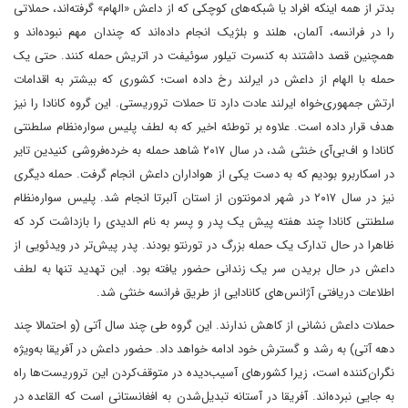
بدتر از همه اینکه افراد یا شبکه‌های کوچکی که از داعش «الهام» گرفته‌اند، حملاتی
را در فرانسه، آلمان، هلند و بلژیک انجام داده‌اند که چندان مهم نبوده‌اند و
همچنین قصد داشتند به کنسرت تیلور سوئیفت در اتریش حمله کنند. حتی یک
حمله با الهام از داعش در ایرلند رخ داده است؛ کشوری که بیشتر به اقدامات
ارتش جمهوری‌خواه ایرلند عادت دارد تا حملات تروریستی. این گروه کانادا را نیز
هدف قرار داده است. علاوه بر توطئه اخیر که به لطف پلیس سواره‌نظام سلطنتی
کانادا و اف‌بی‌آی خنثی شد، در سال ۲۰۱۷ شاهد حمله به خرده‌فروشی کنیدین تایر
در اسکاربرو بودیم که به دست یکی از هواداران داعش انجام گرفت. حمله دیگری
نیز در سال ۲۰۱۷ در شهر ادمونتون از استان آلبرتا انجام شد. پلیس سواره‌نظام
سلطنتی کانادا چند هفته پیش یک پدر و پسر به نام الدیدی را بازداشت کرد که
ظاهرا در حال تدارک یک حمله بزرگ در تورنتو بودند. پدر پیش‌تر در ویدئویی از
داعش در حال بریدن سر یک زندانی حضور یافته بود. این تهدید تنها به لطف
اطلاعات دریافتی آژانس‌های کانادایی از طریق فرانسه خنثی شد.
حملات داعش نشانی از کاهش ندارند. این گروه طی چند سال آتی (و احتمالا چند
دهه آتی) به رشد و گسترش خود ادامه خواهد داد. حضور داعش در آفریقا به‌ویژه
نگران‌کننده است، زیرا کشورهای آسیب‌دیده در متوقف‌کردن این تروریست‌ها راه
به جایی نبرده‌اند. آفریقا در آستانه تبدیل‌شدن به افغانستانی است که القاعده در