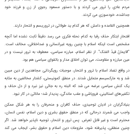
مردم عادی را ترور می کردند و با دستور مسعود رجوی از زن و فرزند خود
جداشده، خودسوزی می کردند.
همچنین القاعده و داعش که هر کدام ید طولائی در تروریسم و انتحار دارند.
افتخارِ ابتکار حذف رقبا به کدام نحله فکری می رسد دقیقاً ثابت نشده اما آنچه
مشخص است اینکه اسلام با چنین رویه غیرانسانی و ضداخلاقی، مخالف است.
"الایمانُ قیدُ الفتک". از نظر اسلام، مبارزه سیاسی، معطوف به ترور نیست و در
عین مبارزه و مقاومت، می توان اخلاق مدار و باتقوای سیاسی هم بود.
در واقع تضاد اسلام با ترور و انتحار، موجبات رویگردانی مجاهدین از دین مبین
شد و به مارکسیسم متمایل شدند. در منطق کمونیستی، کشتار مخالفین به مثابه
یک کنش سیاسی عرضه می شد که البته ره به جائی نیز نبرد و از دل حذف و
تکفیرهای استالینی، فروپاشی و عقب ماندگی، پدیدار شد؛ مانائی در کار نبود.
بنیادگرایان در ادیان توحیدی، حذف کافران و منحرفان را به هر شکل ممکن‌
واجب می شمرند درحالی که در منطق حقوق بشری و دین اسلام، نفس انسان،
محترم است و غیر قابل تعرض. پس ترور و انتحار، توجیه ناپذیر خواهد شد. اگر
چنین منطقی، پذیرفته شود، ملزومات دین اسلام و حقوق بشر، ایجاب می کند