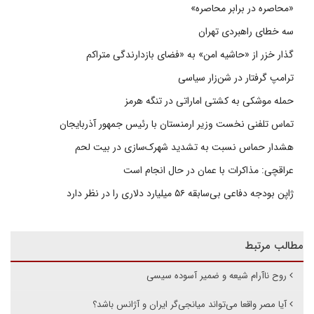
«محاصره در برابر محاصره»
سه خطای راهبردی تهران
گذار خزر از «حاشیه امن» به «فضای بازدارندگی متراکم
ترامپ گرفتار در شن‌زار سیاسی
حمله موشکی به کشتی اماراتی در تنگه هرمز
تماس تلفنی نخست وزیر ارمنستان با رئیس جمهور آذربایجان
هشدار حماس نسبت به تشدید شهرک‌سازی در بیت‌ لحم
عراقچی: مذاکرات با عمان در حال انجام است
ژاپن بودجه دفاعی بی‌سابقه ۵۶ میلیارد دلاری را در نظر دارد
مطالب مرتبط
روح ناآرام شیعه و ضمیر آسوده سیسی
آیا مصر واقعا می‌تواند میانجی‌گر ایران و آژانس باشد؟