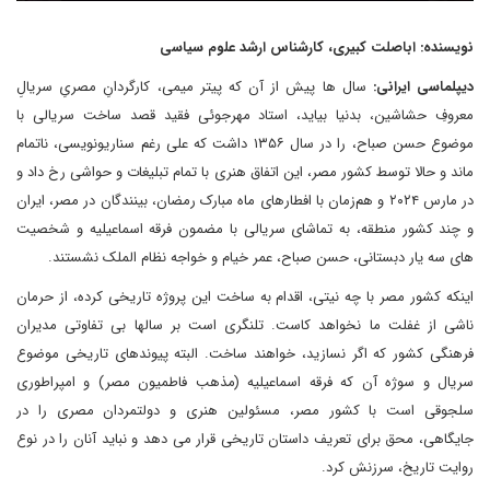
نویسنده: اباصلت کبیری، کارشناس ارشد علوم سیاسی
دیپلماسی ایرانی:
سال ها پیش از آن که پیتر میمی، کارگردانِ مصریِ سریالِ
معروفِ حشاشین، بدنیا بیاید، استاد مهرجوئی فقید قصد ساخت سریالی با
موضوع حسن صباح، را در سال ۱۳۵۶ داشت که علی رغم سناریونویسی، ناتمام
ماند و حالا توسط کشور مصر، این اتفاق هنری با تمام تبلیغات و حواشی رخ داد و
در مارس ۲۰۲۴ و هم‌زمان با افطارهای ماه مبارک رمضان، بینندگان در مصر، ایران
و چند کشور منطقه، به تماشای سریالی با مضمون فرقه اسماعیلیه و شخصیت
های سه یار دبستانی، حسن صباح، عمر خیام و خواجه نظام الملک نشستند.
اینکه کشور مصر با چه نیتی، اقدام به ساخت این پروژه تاریخی کرده، از حرمان
ناشی از غفلت ما نخواهد کاست. تلنگری است بر سالها بی تفاوتی مدیران
فرهنگی کشور که اگر نسازید، خواهند ساخت. البته پیوندهای تاریخی موضوع
سریال و سوژه آن که فرقه اسماعیلیه (مذهب فاطمیون مصر) و امپراطوری
سلجوقی است با کشور مصر، مسئولین هنری و دولتمردان مصری را در
جایگاهی، محق برای تعریف داستان تاریخی قرار می دهد و نباید آنان را در نوع
روایت تاریخ، سرزنش کرد.