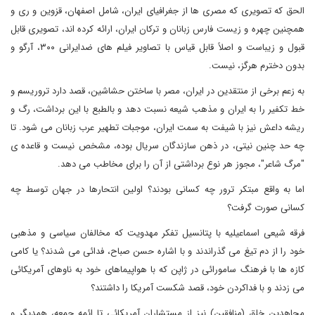
الحق که تصویری که مصری ها از جغرافیای ایران، شامل اصفهان، قزوین و ری و
همچنین چهره و زیست فارس زبانان و ترکان ایران، ارائه کرده اند، تصویری قابل
قبول و زیباست و اصلاً قابل قیاس با تصاویر فیلم های ضدایرانی ۳۰۰، آرگو و
بدون دخترم هرگز، نیست.
به زعم برخی از منتقدین در ایران، مصر با ساختن حشاشین، قصد دارد تروریسم و
خط تکفیر را به ایران و مذهب شیعه نسبت دهد و بالطبع با این برداشت، رگ و
ریشه داعش نیز با شیفت به سمت ایران، موجبات تطهیر عرب زبانان می شود. تا
چه حد چنین نیتی، در ذهن سازندگان سریال بوده، مشخص نیست و قاعده ی
"مرگ شاعر"، مجوز هر نوع برداشتی از آن را برای مخاطب می دهد.
اما به واقع مبتکر ترور چه کسانی بودند؟ اولین انتحارها در جهان توسط چه
کسانی صورت گرفت؟
فرقه شیعی اسماعیلیه با پتانسیل تفکر مهدویت که مخالفان سیاسی و مذهبی
خود را از دم تیغ می گذراندند و با اشاره حسن صباح، فدائی می شدند؟ یا کامی
کازه ها با فرهنگ سامورائی در ژاپن که با هواپیماهای خود به ناوهای آمریکائی
می زدند و با فداکردن خود، قصد شکست آمریکا را داشتند؟
مجاهدین خلق (منافقین) نیز از مستشاران آمریکائی تا ائمه جمعه، همدیگر و