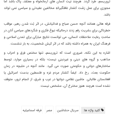
تروریسم، طرد گردد. هرچند نیت انسان های آرمانخواه و معتقد، پاک باشد اما
مجوزی برای عمل زشت کشتار غافلگیرانهِ مخالفینِ عقیدتی و سیاسی نمی تواند
باشد.
فرقه هائی همانند آنچه حسن صباح و فدائیانش، در اثر بُت شدن رهبر، عواقب
خطرناکی برای بشریت رقم زدند درحالیکه نبوغ فکری و شگردهای سیاسی آنان در
ساحتِ رعایت ملاحظات انسانی، می توانست نتایج مبارکی برای تمدن اسلامی و
فرهنگ ایران به همراه داشته باشد که در اثر کیش شخصیت، به بار ننشست.
اشاره به این نکته، ضروری است که تروریسم، تنها مختص فِرَق و احزاب و
مذاهب و گروه های دینی و غیردینی نیست؛ بلکه در بسیاری موارد، توسط
ساختارهای دولتی و حکومتی صورت می گیرد. مانند آنچه در حلبچه در زمان
حکومت بعث، رخ داد. ایضاً کشتار مردم غزه و فلسطین بدست اسرائیل یا
افغانستان طالبانی. ماشین نظامی دولتها در غرب و شرق، از انجام ترور، متوقف
نشده است هرچند هنوز مخترع آن، مشخص نیست.
کلید واژه ها:
سریال حشاشین
مصر
فرقه اسماعیلیه