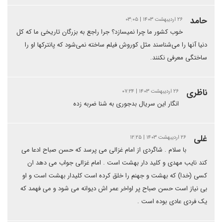
حامد
۲۶ اردیبهشت ۱۴۰۳ | ۰۳:۰۵
خوب کشور ما چرا نمیسازد؟ جرا راجع به بزرگان تاریخی ما که کل
دنیا آنها را می‌شناسند مثل کوروش فیلم ساخته نمی‌شود که پانترکها او را
ساختگی معرفی نکنند.
ناظری
۲۶ اردیبهشت ۱۴۰۳ | ۰۷:۲۴
انگار این سریال بدجوری به شنا ضربه زده
غلی
۲۶ اردیبهشت ۱۴۰۳ | ۱۲:۲۵
با سلام . شاگردی از امام غزالی می پرسد که حسن صباح ادعا می
کند نایب مهدی و کلید دار بهشت است . امام غزالی جواب می دهد ان
کسی (خدا) که بهشت و جهنم را خلق کرده است کلیدار بهشت است و او
بی نیاز است حسن صباح پر اواخر عمر اش دیوانه می شود و می فهمد که
یک فردی عادی بوده است .