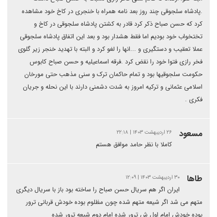
.پادشاه سلجوقی چند روز بعد نامه همراه با خنجری در کاخ خود مشاهده
کرد که حسن صباح ذکر کرد قادر به کشتن پادشاه سلجوقی در کاخ و
تختخواب خود بودیم اما فقط هشدار بود و بعد این اتفاق پادشاه سلجوقی
عملا تعقیب و دستگیری و ...انها را لغو کرد و البته با تهدید خنجر زیر گلوی
فخر رازی فتوا خود را نقض کرد .فرقه اسماعیلیه و حسن صباح کابوس
حکومت سلجوقیها بود و تمام حاکمان ترک و سنی مذهب حتی مورخان
اسلامی عثمانی و ترکیه امروز به شدت دشمنی دارند با این نحله و جریان
فکری .
مسعود
۲۶ اردیبهشت ۱۴۰۳ | ۲۲:۱۸
کاملا با نظر حامد موافق هستم
طاها
۳۰ اردیبهشت ۱۴۰۳ | ۱۲:۰۹
ایران اگر هم سریال حسن صباح را ساخته بود باز با سریال دیگری
متهم می شد اگر شیعه متهم شده چون مظلوم بوده خودش قربانی ترور
بوده خودش امام اول ش ترور شده امام دوم شیعه ترور شده