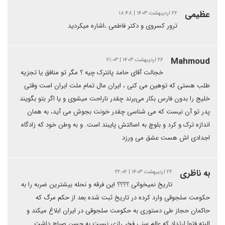
عظیمی
۲۶ اردیبهشت ۱۴۰۳ | ۱۸:۴۸
ترور کسروی و دکتر فاطمی ،اشاره میکردید
Mahmoud
۲۶ اردیبهشت ۱۴۰۳ | ۲۱:۰۳
خجالت آقای حامد پانترک چیه ؟ مگر تو منافق یا تجزیه
طلب هستی که توهین می کنی ، ایران مال تمام ملت ایران است وقتی
خلیج را بدون فارس بکار می‌برند چقدر ناراحت میشوی و یا اگر بتو بگویند
پدر تو آن نیست که می شناسی چقدر خونت بجوش می آید، به همان
اندازه ترک و کرد و بلوچ به اصالتش پایبند است. و به وطن خود که زادگاه
اجدادی اش هست عشق می ورزد
به ناظری
۲۶ اردیبهشت ۱۴۰۳ | ۲۲:۰۴
تاریخ نمیخوانی ؟؟؟؟ این فرقه و نحله بیشترین ضربه را به
حکومت سلجوقی وارد کرده در تاریخ ثبت شده بعد از حکم مرگ که
حاکمان حجاز طی دستوری به حکومت سلجوقی در ایران ابلاغ میکند و
البته فتوا ارتداد که عالم سنی فخر رازی نسبت به حسن صباح داشت