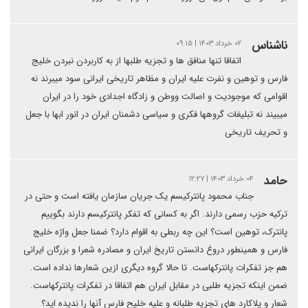
ناشناس
۰۲ خرداد ۱۴۰۳ | ۰۹:۱۵
اتفاقا تنها منافق ها و تجزیه طلبها از به کاربردن نبردن خلیج
فارس و توهین و نفرت علیه ایران و مظاهر تاریخی ایرانی سود میبرند نه
اقوامی که موجودیت و اصالت ووطن و زادگاه اجدادی خود را در ایران
میبیند نه تبلیغات گروهها فکری و سیاسی دشمنان ایران در انور ابها با جعل
و تحریف تاریخی
حامد
۰۴ خرداد ۱۴۰۳ | ۱۲:۲۷
جناب محمود پانترکیسم یک جریان سازمان یافته است و حتی در
ترکیه حزب رسمی دارند. اگر به کسانی که تفکر پانترکیسم دارند بگوییم
پانترک، توهین است؟ این چه ربطی به اقوام دارد؟ ضمنا جعل واژه خلیج
فارس و همینطور دروغ دانستن تاریخ ایران و مصادره شعرا و بزرگان ایرانی
هم جز تفکرات پانترکهاست. تا حالا گروه دیگری ازین شعارها نداده است.
ضمن اینکه تجزیه طلبی در مقابل ایران هم اتفاقا در تفکرات پانترکهاست.
شعار و پلاکارد های تجزیه طلبانه و علیه خلیح فارس آنها را ندیده اید؟