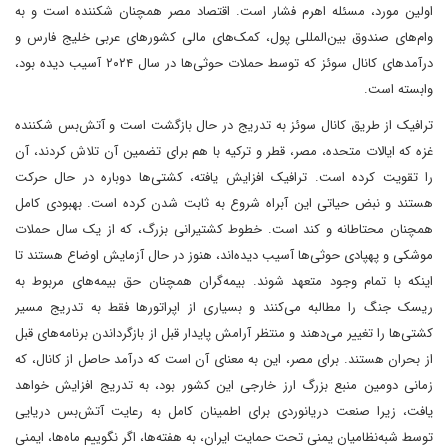
اولین مورد، مسئله اهرم فشار است. اقتصاد مصر همچنان شکننده است و به
وام‌های صندوق بین‌المللی پول، کمک‌های مالی کشورهای عربی خلیج فارس و
درآمدهای کانال سوئز که توسط حملات حوثی‌ها در سال ۲۰۲۴ آسیب دیده بود،
وابسته است.
ترافیک از طریق کانال سوئز به تدریج در حال بازگشت است و آتش‌بس شکننده
غزه که ایالات متحده، مصر، قطر و ترکیه با هم برای تضمین آن تلاش کردند، آن
را تقویت کرده است. ترافیک افزایش یافته، کشتی‌ها دوباره در حال حرکت
هستند و نبض حیاتی این آبراه شروع به ثابت شدن کرده است. بهبودی کامل
همچنان محتاطانه و کند است. خطوط کشتیرانی بزرگ، که از یک سال حملات
موشکی و پهپادی حوثی‌ها آسیب دیده‌اند، هنوز در حال آزمایش اوضاع هستند تا
اینکه با تمام وجود متعهد شوند. بیمه‌گران همچنان حق بیمه‌های مربوط به
ریسک جنگ را مطالبه می‌کنند و بسیاری از اپراتورها فقط به تدریج مسیر
کشتی‌ها را تغییر می‌دهند و منتظر آرامش پایدار قبل از بازگرداندن برنامه‌های قبل
از بحران هستند. برای مصر، این به معنای آن است که درآمد حاصل از کانال، که
زمانی دومین منبع بزرگ ارز خارجی این کشور بود، به تدریج افزایش خواهد
یافت، زیرا صنعت دریانوردی برای اطمینان کامل به رعایت آتش‌بس دریایی
توسط شبه‌نظامیان یمنی تحت حمایت ایران، به هفته‌ها، اگر نگوییم ماه‌ها، ایمنی