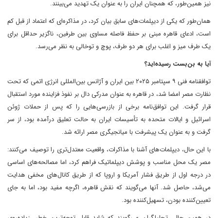
نیز همین‌طور، که همچنان ایران را به عنوان یک تهدید می‌بینند.
همان‌طور که یکی از دیپلمات‌های سابق بیان کرد، در مذاکره‌ای که اعتماد از قبل کم
است، ادعای قاهره مبنی بر حفظ فاصله مساوی بین طرفین، ناگزیر حداقل برای
یک طرف میز و اغلب برای هر دو طرف، پوچ و توخالی به نظر می‌رسد.
آیا به بن‌بست رسیده‌اید؟
توافقنامه فنی ۹ سپتامبر ۲۰۲۵ بین ایران و آژانس بین‌المللی انرژی اتمی که تحت
نظارت مصر امضا شد، در قاهره به عنوان مدرکی دال بر نفوذ فزاینده مورد استقبال
قرار گرفت. این توافق‌نامه برخی از بازرسی‌هایی را که پس از حملات ژوئن
اسرائیل و ایالات متحده به تأسیسات ایران به حالت تعلیق درآمده بود، از سر
گرفت و به عنوان یک پیشرفت با میانجیگری مصر ارائه شد.
با این حال، دیپلمات‌های آشنا با مذاکرات، واقعیت معتدل‌تری را توصیف می‌کنند:
مصر یک محل مناسب و پوشش دیپلماتیک فراهم کرد، اما مصالحه‌های اساسی
در درجه اول از طریق فشار آمریکا و اروپا که از طریق کانال‌های مخفی هدایت
می‌شد، حاصل شد. آنها می‌گویند که نقش قاهره، اگرچه مفید بود، اما به جای
تعیین‌کننده بودن، تسهیل‌کننده بود.
در همین حال، تحلیلگران می‌گویند که شاید قابل توجه‌ترین خطر، زیاده‌روی