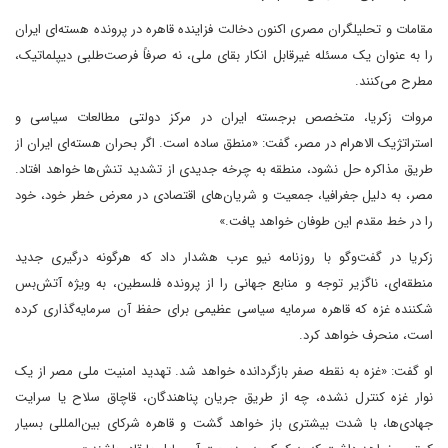
مقامات و تحلیلگران مصری اکنون دخالت فزاینده قاهره در پرونده هسته‌ای ایران
را به عنوان یک مسئله غیرقابل انکار بقای ملی، نه صرفاً فرصت‌طلبی دیپلماتیک،
مطرح می‌کنند.
مروات زکریا، متخصص برجسته ایران در مرکز دولتی مطالعات سیاسی و
استراتژیک الاهرام در مصر، گفت: «منطق ساده است. اگر بحران هسته‌ای ایران از
طریق مذاکره حل نشود، منطقه به چرخه جدیدی از تشدید تنش‌ها خواهد افتاد.
مصر، به دلیل جغرافیا، جمعیت و شریان‌های اقتصادی در معرض خطر خود، خود
را در خط مقدم این طوفان خواهد یافت.»
زکریا در گفت‌وگو با روزنامه نیو عرب هشدار داد که هرگونه درگیری جدید
منطقه‌ای، ناگزیر توجه و منابع جهانی را از پرونده فلسطین، به ویژه آتش‌بس
شکننده غزه که قاهره سرمایه سیاسی عظیمی برای حفظ آن سرمایه‌گذاری کرده
است، منحرف خواهد کرد.
او گفت: «غزه به نقطه صفر بازگردانده خواهد شد. تهدید امنیت ملی مصر از یک
نوار غزه کنترل نشده، چه از طریق جریان پناهندگان، قاچاق سلاح یا سرایت
جهادی‌ها، با شدت بیشتری باز خواهد گشت و قاهره شرکای بین‌المللی بسیار