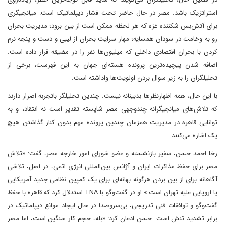
استراتژیک باشد. مصر در حال حاضر تحت فشار دیپلماتیک است: میانجیگری
برای آتش‌بس شکننده غزه که هر لحظه ممکن است از بین برود؛ مدیریت بحران
رو به وخامت در سودان همسایه؛ مهار سرایت بحران از لیبی و دست و پنجه نرم
کردن با بحران اقتصادی داخلی که میلیون‌ها نفر را در مضیقه قرار داده است.
اضافه شدن پیچیده‌ترین پرونده هسته‌ای جهان به این فهرست، برخی از
تحلیلگران را به زیر سوال بردن اولویت‌ها واداشته است.
با این حال، همه اظهارنظرها بدبینانه نیست. چندین تحلیلگر باتجربه اصرار دارند
که تلاش‌های میانجیگرانه چندوجهی مصر شایسته تقدیر است نه انتقاد، و به
توانایی قاهره در مدیریت همزمان چندین پرونده مهم بدون کنار گذاشتن هیچ
یک اشاره می‌کنند.
رخا احمد حسن، سفیر بازنشسته و عضو شورای امور خارجه مصر، گفت: «تلاش
مصر برای حفظ مذاکرات ایران و آژانس بین‌المللی انرژی اتمی، در اصل، تلاشی
آگاهانه برای از بین بردن هرگونه بهانه‌ای برای یک کمپین نظامی جدید آمریکایی
یا اروپایی علیه تهران است.» او در گفت‌وگو با TNA استدلال کرد که قاهره با حفظ
گفت‌وگو و توافقات فنی تدریجی، بی‌سروصدا در حال ایجاد موانع دیپلماتیک در
برابر تشدید تنش است. حسن اذعان کرد: «بله، حجم کار سنگین است، اما مصر