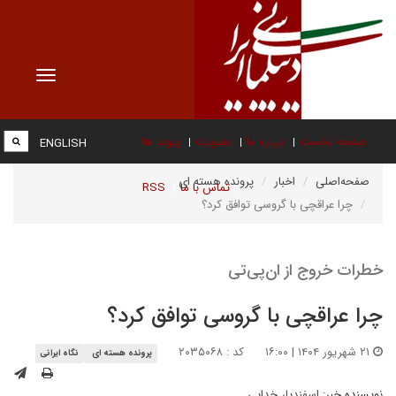
Toggle
vigation
صفحه نخست
درباره ما
عضویت
پیوند ها
ENGLISH
صفحه‌اصلی
اخبار
پرونده هسته ای
تماس با ما
RSS
چرا عراقچی با گروسی توافق کرد؟
خطرات خروج از ان‌پی‌تی
چرا عراقچی با گروسی توافق کرد؟
۲۱ شهریور ۱۴۰۴ | ۱۶:۰۰
کد : ۲۰۳۵۰۶۸
پرونده هسته ای
نگاه ایرانی
نویسنده خبر:
اسفندیار خدایی