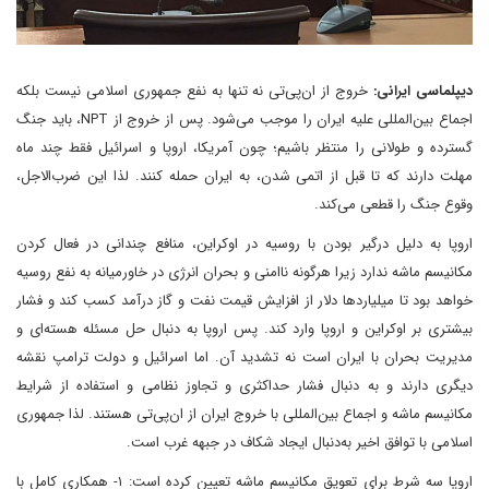
دیپلماسی ایرانی:
خروج از ان‌پی‌تی نه تنها به نفع جمهوری اسلامی نیست بلکه
اجماع بین‌المللی علیه ایران را موجب می‌شود. پس از خروج از NPT، باید جنگ
گسترده و طولانی را منتظر باشیم؛ چون آمریکا، اروپا و اسرائیل فقط چند ماه
مهلت دارند که تا قبل از اتمی شدن، به ایران حمله کنند. لذا این ضرب‌الاجل،
وقوع جنگ را قطعی می‌کند.
اروپا به دلیل درگیر بودن با روسیه در اوکراین، منافع چندانی در فعال کردن
مکانیسم ماشه ندارد زیرا هرگونه ناامنی و بحران انرژی در خاورمیانه به نفع روسیه
خواهد بود تا میلیاردها دلار از افزایش قیمت نفت و گاز درآمد کسب کند و فشار
بیشتری بر اوکراین و اروپا وارد کند. پس اروپا به دنبال حل مسئله هسته‌ای و
مدیریت بحران با ایران است نه تشدید آن. اما اسرائیل و دولت ترامپ نقشه
دیگری دارند و به دنبال فشار حداکثری و تجاوز نظامی و استفاده از شرایط
مکانیسم ماشه و اجماع بین‌المللی با خروج ایران از ان‌پی‌تی هستند. لذا جمهوری
اسلامی با توافق اخیر به‌دنبال ایجاد شکاف در جبهه غرب است.
اروپا سه شرط برای تعویق مکانیسم ماشه تعیین کرده است: ۱- همکاری کامل با