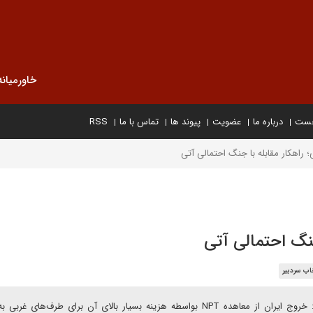
خاورمیانه
خست
درباره ما
عضویت
پیوند ها
تماس با ما
RSS
 راهکار مقابله با جنگ احتمالی آتی
جنگ احتمالی آتی
اب سردبیر
احمد ذوالفقاری در یادداشتی برای دیپلماسی ایرانی می‌نویسد: خروج ایران از معاهده NPT بواسطه هزینه بسیار بالای آن برای طرف‌‌‌ها