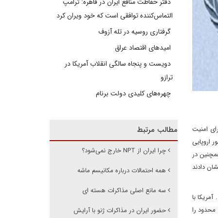
دفتر حفاظت منافع ایران در قاهره: ترامپ
التماس‌کننده توافقی است که خود ویران کرد
گرفتاری روسیه در تله آزوف
امیدهای اقتصاد عراق
دویست و پنجاه سالگی انقلاب آمریکا در
ترازو
چهره‌های کلیدی دولت برنام
دات هسته‌ای روز ۲۸ شهریور ماه در شورای امنیت
مطالب مرتبط
ر اروپایی
چرا ایران از NPT خارج نمی‌شود؟
همچنین در
شان دادند
همه احتمالات درباره مکانیسم ماشه
سه مانع اصلی مذاکرات هسته ای
آمریکا با
 محدود را
حضور ایران در مذاکرات ژنو با آرایش