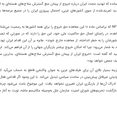
یجه‌ رسانده که تهدید مجدد ایران درباره خروج از پیمان منع گسترش سلاح‌‌های هسته‌‌‌ای به 
ید تعریف‌‌شده از سوی کشورهای غربی، احتمال پیروزی ایران را در جمیع عرصه‌‌‌ها 
بدین‌منظور ضروری است تا ایران با انجام اقداماتی چون خروج از NPT که براساس ماده ۱۰ این معاهده حق خروج را برای همه کشورها به رس
 NPT «هر یک از طرف‌های معاهده، در راستای اعمال حق حاکمیت ملی خود، این حق را دارند که در صورتی که ت
شورشان را به خطر انداخته، از معاهده خارج شوند». علاوه بر آن این اقدام ایران تهد
ه‌‌‌ای غربی که ذیل پیمان NPT به وجود آمده، به شمار می‌‌رود؛ چرا که امکان خروج بیشتر بازیگران جهانی را از آن فراهم می‌‌
د که گفته است: «خروج ایران از پیمان منع گسترش سلاح‌‌های هسته‌‌‌ای، بدترین سن
یف جمعی خواهد بود».
اره کرد، خروج ایران از معاهده NPT بواسطه هزینه بسیار بالای آن برای طرف‌‌‌های غربی به عنوان واکنشی قاطع به حساب می‌‌‌آ
تی غیرقابل پیش‌‌‌بینی در ساحت سیاسی تبدیل می‌‌کند. با این وجود اگر اقدامی فعال، 
ادراک آن‌ها از بازیگری ایران تغییری نخواهد یافت. این موضوع باعث می‌شود چر
از بازگشت تحریم‌‌های شورای امنیت سازمان ملل به‌وسیله مکانیسم ماشه، نوبت به آغاز 