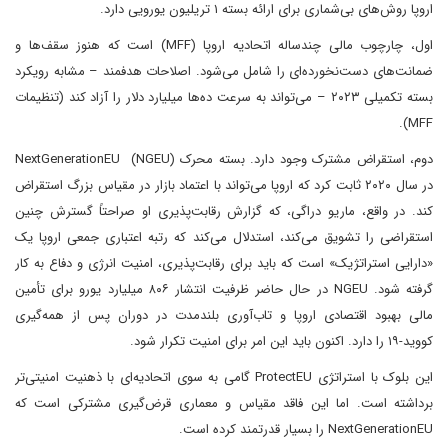
اروپا روش‌های بی‌شماری برای ارائه بسته ۱ تریلیون یورویی دارد.
اول، چارچوب مالی چندساله اتحادیه اروپا (MFF) است که هنوز سقف‌ها و
ضمانت‌های دست‌نخورده‌ای را شامل می‌شود. اصلاحات هدفمند – مشابه رویکرد
بسته تکمیلی ۲۰۲۳ – می‌تواند به سرعت ده‌ها میلیارد دلار را آزاد کند (تنظیمات
MFF).
دوم، استقراض مشترک وجود دارد. بسته محرک NextGenerationEU (NGEU)
در سال ۲۰۲۰ ثابت کرد که اروپا می‌تواند با اعتماد بازار در مقیاس بزرگ استقراض
کند. در واقع، ماریو دراگی، که گزارش رقابت‌پذیری او صراحتاً گسترش چنین
استقراضی را تشویق می‌کند، استدلال می‌کند که رتبه اعتباری جمعی اروپا یک
«دارایی استراتژیک» است که باید برای رقابت‌پذیری، امنیت انرژی و دفاع به کار
گرفته شود. NGEU در حال حاضر ظرفیت انتشار ۸۰۶ میلیارد یورو برای تأمین
مالی بهبود اقتصادی اروپا و تاب‌آوری بلندمدت در دوران پس از همه‌گیری
کووید-۱۹ را دارد. اکنون باید این امر برای امنیت تکرار شود.
این بلوک با استراتژی ProtectEU گامی به سوی اتحادیه‌ای با ذهنیت امنیتی‌تر
برداشته است. اما این فاقد مقیاس و معماری قرض‌گیری مشترکی است که
NextGenerationEU را بسیار قدرتمند کرده است.