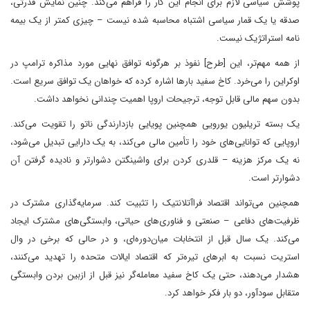
پوشش سیاسی لازم برای انجام این کار را فراهم می‌کند. چنین نمایش قدرتی،
صدقه یا یک قمار سیاسی اشتباه محاسبه شده نیست – چیزی کمتر از یک بیمه
نامه استراتژیک نیست.
از همه مهم‌تر، این [طرح] نفوذ بر هرگونه توافق نهایی مورد مذاکره ترامپ در
اوکراین را می‌خرد. کاخ سفید بارها اشاره کرده که خواهان یک توافق سریع است.
بدون سهم مالی قابل توجه، ترجیحات اروپا اهمیت چندانی نخواهد داشت.
یک بسته تریلیون یورویی همچنین پویایی بازدارندگی ناتو را تقویت می‌کند.
اروپایی که توانایی‌های خود را تأمین مالی می‌کند، به یک دارایی تبدیل می‌شود،
نه یک مرکز هزینه – قلدری کردن برای واشینگتن دشوارتر و نادیده گرفتن آن
دشوارتر است.
همچنین می‌تواند اقتصاد فراآتلانتیک را تثبیت کند. سرمایه‌گذاری مشترک در
ظرفیت‌های دفاعی – صنعتی و فناوری‌های حیاتی، وابستگی‌های مشترک ایجاد
می‌کند. یک سال قبل از انتخابات میان‌دوره‌ای، و در حالی که برخی در وال
استریت نسبت به ابرهای تیره‌تر که اقتصاد ایالات متحده را تهدید می‌کنند،
هشدار می‌دهند، حتی یک کاخ سفید معامله‌گر نیز قبل از ازبین بردن وابستگی
متقابل سودآور، دو بار فکر خواهد کرد.