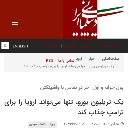
Toggle
vigation
صفحه نخست
درباره ما
عضویت
پیوند ها
ENGLISH
صفحه‌اصلی
اخبار
اروپا
تماس با ما
RSS
یک تریلیون یورو، تنها می‌تواند اروپا را برای ترامپ جذاب کند
پول حرف و اول آخر در تعامل با واشینگتن
یک تریلیون یورو، تنها می‌تواند اروپا را برای
ترامپ جذاب کند
۱۵ آذر ۱۴۰۴ | ۲۰:۰۰
کد : ۲۰۳۶۶۲۰
اروپا
انتخاب سردبیر