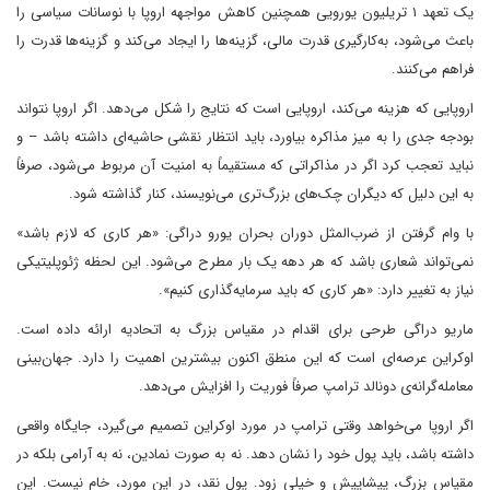
یک تعهد ۱ تریلیون یورویی همچنین کاهش مواجهه اروپا با نوسانات سیاسی را
باعث می‌شود، به‌کارگیری قدرت مالی، گزینه‌ها را ایجاد می‌کند و گزینه‌ها قدرت را
فراهم می‌کنند.
اروپایی که هزینه می‌کند، اروپایی است که نتایج را شکل می‌دهد. اگر اروپا نتواند
بودجه جدی را به میز مذاکره بیاورد، باید انتظار نقشی حاشیه‌ای داشته باشد – و
نباید تعجب کرد اگر در مذاکراتی که مستقیماً به امنیت آن مربوط می‌شود، صرفاً
به این دلیل که دیگران چک‌های بزرگ‌تری می‌نویسند، کنار گذاشته شود.
با وام گرفتن از ضرب‌المثل دوران بحران یورو دراگی: «هر کاری که لازم باشد»
نمی‌تواند شعاری باشد که هر دهه یک بار مطرح می‌شود. این لحظه ژئوپلیتیکی
نیاز به تغییر دارد: «هر کاری که باید سرمایه‌گذاری کنیم».
ماریو دراگی طرحی برای اقدام در مقیاس بزرگ به اتحادیه ارائه داده است.
اوکراین عرصه‌ای است که این منطق اکنون بیشترین اهمیت را دارد. جهان‌بینی
معامله‌گرانه‌ی دونالد ترامپ صرفاً فوریت را افزایش می‌دهد.
اگر اروپا می‌خواهد وقتی ترامپ در مورد اوکراین تصمیم می‌گیرد، جایگاه واقعی
داشته باشد، باید پول خود را نشان دهد. نه به صورت نمادین، نه به آرامی بلکه در
مقیاس بزرگ، پیشاپیش و خیلی زود. پول نقد، در این مورد، خام نیست. این