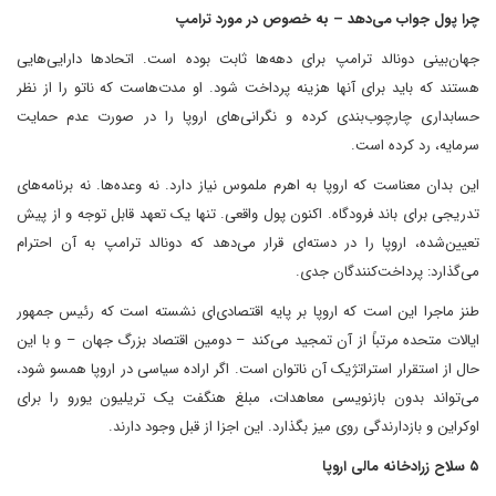
چرا پول جواب می‌دهد – به خصوص در مورد ترامپ
جهان‌بینی دونالد ترامپ برای دهه‌ها ثابت بوده است. اتحادها دارایی‌هایی
هستند که باید برای آنها هزینه پرداخت شود. او مدت‌هاست که ناتو را از نظر
حسابداری چارچوب‌بندی کرده و نگرانی‌های اروپا را در صورت عدم حمایت
سرمایه، رد کرده است.
این بدان معناست که اروپا به اهرم ملموس نیاز دارد. نه وعده‌ها. نه برنامه‌های
تدریجی برای باند فرودگاه. اکنون پول واقعی. تنها یک تعهد قابل توجه و از پیش
تعیین‌شده، اروپا را در دسته‌ای قرار می‌دهد که دونالد ترامپ به آن احترام
می‌گذارد: پرداخت‌کنندگان جدی.
طنز ماجرا این است که اروپا بر پایه اقتصادی‌ای نشسته است که رئیس جمهور
ایالات متحده مرتباً از آن تمجید می‌کند – دومین اقتصاد بزرگ جهان – و با این
حال از استقرار استراتژیک آن ناتوان است. اگر اراده سیاسی در اروپا همسو شود،
می‌تواند بدون بازنویسی معاهدات، مبلغ هنگفت یک تریلیون یورو را برای
اوکراین و بازدارندگی روی میز بگذارد. این اجزا از قبل وجود دارند.
۵ سلاح زرادخانه مالی اروپا