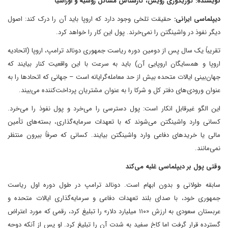
نویسنده: گوریگوری رویس، کارشناس مسائل روسیه و اوراسیا
دیپلماسی ایرانی:
حقیقت تلخی وجود دارد که اروپا باید آن را درک کند: اصول
دیگر نفوذ در واشینگتن را نمی‌خرند. پول این کار را خواهد کرد.
تقریباً یک سال پس از دومین دوره ریاست جمهوری دونالد ترامپ، اروپا (اتحادیه
اروپا و همسایگان اروپایی آن) باید به سرعت با این واقعیت کنار بیایند که
جهان‌بینی ایالات متحده بیش از حد معامله‌گرایانه است – جهانی که اتحادها را به
عنوان ورودی‌های دفتر کل و شرکا را به عنوان مشتریان پرداخت‌کننده می‌بیند.
این الگو غیرقابل انکار است: پول دسترسی را می‌خرد و پول نفوذ را می‌خرد.
کسانی وارد واشینگتن می‌شوند که با تعهدات سرمایه‌گذاری، بسته‌های تأمین
مالی یا خریدهای دفاعی وارد واشینگتن بیایند. کسانی که صرفاً بیرون منتظر
نمی‌مانند.
وقتی پول بر دیپلماسی غلبه می‌کند
سابقه طولانی و بدون ابهام است. دونالد ترامپ در طول دوره اول ریاست
جمهوری خود، با صدای بلند تعهدات دفاعی و سرمایه‌گذاری ایالات متحده و
عربستان سعودی به ارزش «۱۱۰ میلیارد دلار» را تبلیغ کرد، رقمی که مورد اعتراض
گسترده قرار گرفت اما کاخ سفید به شدت آن را تبلیغ کرد. او پس از آنکه دوحه