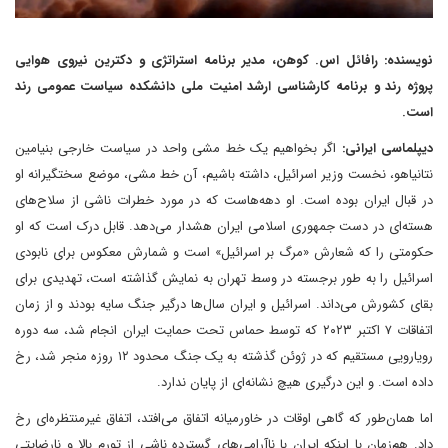
نویسنده: رافائل اس. کوهن، مدیر برنامه استراتژی و دکترین نیروی هوایی
پروژه رند و برنامه کارشناسی ارشد امنیت ملی دانشکده سیاست عمومی رند
است.
دیپلماسی ایرانی:
اگر بخواهیم یک خط مشی واحد در سیاست خارجی بنیامین
نتانیاهو، نخست وزیر اسرائیل، داشته باشیم، آن خط مشی، موضع سختگیرانه او
در قبال ایران بوده است. او دهه‌هاست که در مورد خطرات ناشی از سلاح‌های
هسته‌ای در دست جمهوری اسلامی ایران هشدار می‌دهد. قابل درک است که او
حکومتی را که شعارش «مرگ بر اسرائیل» است و شمارش معکوس برای نابودی
اسرائیل را به طور برجسته در وسط تهران به نمایش گذاشته است، تهدیدی برای
بقای کشورش می‌داند. اسرائیل و ایران سال‌ها درگیر جنگ سایه بودند و از زمان
اتفاقات ۷ اکتبر ۲۰۲۳ که توسط حماس تحت حمایت ایران انجام شد، سه دوره
رویارویی مستقیم که در ژوئن گذشته به یک جنگ محدود ۱۲ روزه منجر شد، رخ
داده است. و این درگیری هیچ نشانه‌ای از پایان ندارد.
اما همان‌طور که گاهی اوقات در خاورمیانه اتفاق می‌افتد، اتفاق غیرمنتظره‌ای رخ
داد. هم‌زمان با اینکه ایران با ناآرامی‌های گسترده ناشی از تورم بالا و نارضایتی