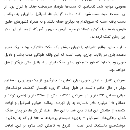
عمومی مواجه شد، نتانیاهو، که مدت‌ها طرفدار سرسخت جنگ با ایران بود، از
این موضع خود عقب‌نشینی کرد. بنا به گزارش‌ها، اسرائیل با ایران به توافقی
دست یافته است که هیچ‌کدام به دیگری حمله نکنند و به همراه کشورهای خلیج
فارس، به منصرف کردن دونالد ترامپ، رئیس جمهوری آمریکا، از بمباران ایران در
این زمان کمک کرده‌اند.
با این حال، توافق نتانیاهو با تهران بیشتر یک مکث تاکتیکی بود تا یک تغییر
دهنده بازی در رقابت جاری. بعید است که این وقفه طولانی مدت باشد و دلایل
خوبی وجود دارد که باور کنیم دور بعدی جنگ ایران و اسرائیل حتی بزرگتر از قبل
خواهد بود.
اسرائیل دلایل عملیاتی خوبی برای تمایل به جلوگیری از یک رویارویی مستقیم
دیگر در حال حاضر داشت. در طول جنگ ۱۲ روزه تابستان گذشته، موشک‌های
ایرانی حداقل ۳۳ نفر را در اسرائیل کشتند، بیش از ۳۵۰۰ نفر را زخمی کردند و
حداقل ۱٫۵ میلیارد دلار خسارت به بار آوردند. پدافند هوایی اسرائیل و ایالات
متحده از افزایش این اعداد مانع شد. با این حال، طبق گزارش‌ها، در پایان جنگ،
ذخایر رهگیرهای اسرائیل – به‌ویژه سیستم پیشرفته Arrow آن که به رهگیری
موشک‌های بالستیک قادر است – شروع به کاهش کرد. علاوه بر این، ایالات