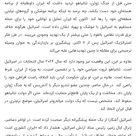
حتی قبل از جنگ ژوئن، نتانیاهو تردید داشت که ایران داوطلبانه از برنامه
هسته‌ای خود دست بکشد، چه برسد به اینکه برنامه موشکی و گروه‌های نیابتی
منطقه‌ای خود را رها کند. اکنون که ایران تمایل و توانایی خود را برای حمله
مستقیم به اسرائیل با موشک و پهپاد نشان داده است، اسرائیل هرگونه خلاف
عرق قدرت نظامی بالقوه را حتی بیشتر از یک تهدید وجودی می‌بیند. در طرز فکر
استراتژیک اسرائیل پس از ۷ اکتبر، پیشگیری بر بازدارندگی به عنوان وسیله
ترجیحی برای مقابله با چنین تهدیدهایی غلبه می‌کند.
علاوه بر این، این واقعیت نیز وجود دارد که سال ۲۰۲۶ سال انتخابات در اسرائیل
است. نتانیاهو ثروت سیاسی خود را بر تضمین امنیت، به ویژه از ایران، شرط
بسته است. علاوه بر این، او برای حکومت کردن باید ائتلاف راست افراطی خود را
راضی کند. در حال حاضر، چندین عضو تندرو دیگر با آتش‌بس که به جنگ ژوئن
پایان داد، مخالفت و از یک پایان قاطع‌تر حمایت کرده‌اند. حتی اگر دولت نتانیاهو
سقوط کند، مشخص نیست که یک دولت میانه‌روتر اسرائیلی، موضع نرم‌تری در
قبال ایران اتخاذ کند.
اسرائیل آشکارا از یک حمله پیشگیرانه دیگر صحبت کرده است. در اواخر دسامبر،
ژنرال ایال زمیر، رئیس ستاد ارتش اسرائیل، هشدار داد که «ایران کشوری است
که حلقه خفقان اطراف اسرائیل را تأمین مالی و مسلح کرده و از برنامه‌های