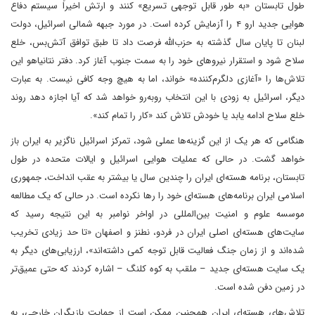
طول تابستان «به طور قابل توجهی تسریع» کنند و ارتش اخیراً سیستم دفاع
هوایی جدید ارو ۴ را آزمایش کرده است. در مورد جبهه شمالی اسرائیل، دولت
لبنان تا پایان سال گذشته به حزب‌الله فرصت داد تا طبق توافق آتش‌بس، خلع
سلاح شود و استقرار نیروهای خود را به سمت جنوب آغاز کرد. دفتر نتانیاهو این
تلاش‌ها را «آغازی دلگرم‌کننده» خواند، اما به هیچ وجه کافی نیست. به عبارت
دیگر، اسرائیل به زودی با این انتخاب روبه‌رو خواهد شد که آیا اجازه دهد روند
خلع سلاح ادامه یابد یا خودش تلاش کند «کار را تمام کند».
هنگامی که هر یک از این گزینه‌ها عملی شود، تمرکز اسرائیل ناگزیر به ایران باز
خواهد گشت. در حالی که عملیات هوایی اسرائیل و ایالات متحده در طول
تابستان، برنامه هسته‌ای ایران را چندین سال یا بیشتر به عقب انداخت، جمهوری
اسلامی ایران برنامه‌های هسته‌ای خود را رها نکرده است. در حالی که یک مطالعه
موسسه علوم و امنیت بین‌المللی در اواخر نوامبر به این نتیجه رسید که
سایت‌های هسته‌ای اصلی ایران در فردو، نطنز و اصفهان «تا حد زیادی تخریب
شده‌اند و از زمان جنگ فعالیت قابل توجه کمی داشته‌اند»، ارزیابی‌های دیگر به
یک سایت هسته‌ای جدید – ملقب به کوه کلنگ – اشاره کردند که حتی عمیق‌تر
در زمین دفن شده است.
تلاش‌های هسته‌ای ایران همچنین ممکن است از حمایت بازیگران خارجی، به