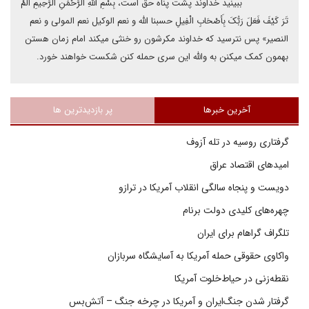
ببینید خداوند پشت پناه حق است، بِسْمِ اللَّهِ الرَّحْمَٰنِ الرَّحِیمِ أَلَمْ
تَرَ کَیْفَ فَعَلَ رَبُّکَ بِأَصْحَابِ الْفِیلِ حسبنا الله و نعم الوکیل نعم المولی و نعم
النصیر» پس نترسید که خداوند مکرشون رو خنثی میکند امام زمان هستن
بهمون کمک میکنن به والله این سری حمله کنن شکست خواهند خورد.
آخرین خبرها
پر بازدیدترین ها
گرفتاری روسیه در تله آزوف
امیدهای اقتصاد عراق
دویست و پنجاه سالگی انقلاب آمریکا در ترازو
چهره‌های کلیدی دولت برنام
تلگراف گراهام برای ایران
واکاوی حقوقی حمله آمریکا به آسایشگاه سربازان
نقطه‌زنی در حیاط‌خلوت آمریکا
گرفتار شدن جنگ‌ایران و آمریکا در چرخه جنگ – آتش‌بس