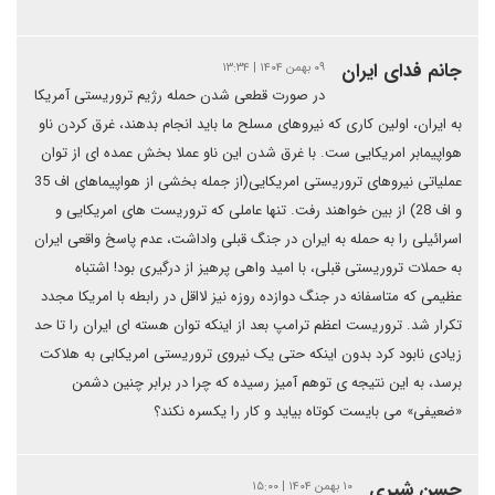
جانم فدای ایران
۰۹ بهمن ۱۴۰۴ | ۱۳:۳۴
در صورت قطعی شدن حمله رژیم تروریستی آمریکا
به ایران، اولین کاری که نیروهای مسلح ما باید انجام بدهند، غرق کردن ناو
هواپیمابر امریکایی ست. با غرق شدن این ناو عملا بخش عمده ای از توان
عملیاتی نیروهای تروریستی امریکایی(از جمله بخشی از هواپیماهای اف 35
و اف 28) از بین خواهند رفت. تنها عاملی که تروریست های امریکایی و
اسرائیلی را به حمله به ایران در جنگ قبلی واداشت، عدم پاسخ واقعی ایران
به حملات تروریستی قبلی، با امید واهی پرهیز از درگیری بود! اشتباه
عظیمی که متاسفانه در جنگ دوازده روزه نیز لااقل در رابطه با امریکا مجدد
تکرار شد. تروریست اعظم ترامپ بعد از اینکه توان هسته ای ایران را تا حد
زیادی نابود کرد بدون اینکه حتی یک نیروی تروریستی امریکابی به هلاکت
برسد، به این نتیجه ی توهم آمیز رسیده که چرا در برابر چنین دشمن
«ضعیفی» می بایست کوتاه بیاید و کار را یکسره نکند؟
حسن شیری
۱۰ بهمن ۱۴۰۴ | ۱۵:۰۰