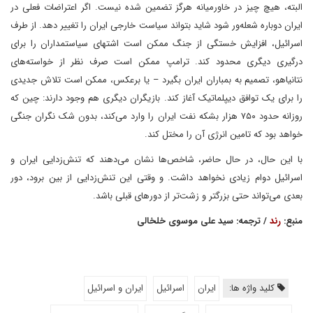
البته، هیچ چیز در خاورمیانه هرگز تضمین شده نیست. اگر اعتراضات فعلی در
ایران دوباره شعله‌ور شود شاید بتواند سیاست خارجی ایران را تغییر دهد. از طرف
اسرائیل، افزایش خستگی از جنگ ممکن است اشتهای سیاستمداران را برای
درگیری دیگری محدود کند. ترامپ ممکن است صرف نظر از خواسته‌های
نتانیاهو، تصمیم به بمباران ایران بگیرد – یا برعکس، ممکن است تلاش جدیدی
را برای یک توافق دیپلماتیک آغاز کند. بازیگران دیگری هم وجود دارند: چین که
روزانه حدود ۷۵۰ هزار بشکه نفت ایران را وارد می‌کند، بدون شک نگران جنگی
خواهد بود که تامین انرژی آن را مختل کند.
با این حال، در حال حاضر، شاخص‌ها نشان می‌دهند که تنش‌زدایی ایران و
اسرائیل دوام زیادی نخواهد داشت. و وقتی این تنش‌زدایی از بین برود، دور
بعدی می‌تواند حتی بزرگتر و زشت‌تر از دورهای قبلی باشد.
منبع:
رند
/ ترجمه: سید علی موسوی خلخالی
کلید واژه ها:
ایران
اسرائیل
ایران و اسرائیل