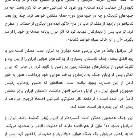
نابودی آن حمایت کرده است.» وی افزود که اسرائیل «هر جا که لازم باشد، چه در
جبهه‌های نزدیک و چه در جبهه‌های دور» حمله متقابل خواهد کرد. چند روز بعد،
نتانیاهو در بازدید از ملک ترامپ در مار-آ-لاگو، ایده دور دیگری از حملات را مطرح
کرد. ترامپ پس از دیدارشان تهدید کرد که اگر ایران برنامه هسته‌ای خود را از سر
بگیرد، «آن را به خاک سیاه خواهد نشاند».
اگر اسرائیل واقعاً در حال بررسی حمله دیگری به ایران است، ممکن است دیر یا
زود اتفاق بیفتد. جنگ تابستان، بسیاری از پدافندهای هوایی ایران را از بین برد و
تقریباً نیمی از پرتابگرهای موشک زمین به زمین را نابود کرد. در حالی که ایران
اندکی پس از پایان جنگ به بازسازی پدافند هوایی خود پرداخت، هنوز به طور
کامل از این خسارت بهبود نیافته است. همانطور که حسن روحانی، رئیس
جمهوری اسبق ایران، در اوایل دسامبر اظهار داشت، «آسمان ایران برای دشمن
کاملاً امن شده است.» از نقطه نظر عملیاتی، اسرائیل احتمالاً ترجیح می‌دهد تا
زمانی که این پنجره باز است، حمله کند.
این جنگ همچنین ممکن است گسترده‌تر از کارزار ژوئن گذشته باشد. ایران و
اسرائیل حدود ۹۰۰ مایل از هم فاصله دارند که عملیات نظامی را محدود می‌کند.
اما به راحتی می‌توان یک جنگ هوایی طولانی‌تر و مخرب‌تر را تصور کرد. پس از