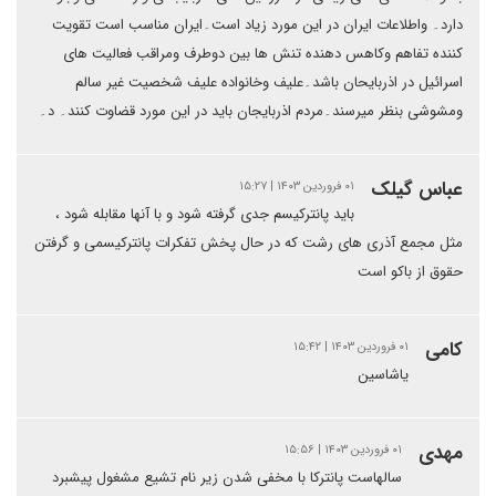
دارد۔ واطلاعات ایران در این مورد زیاد است۔ایران مناسب است تقویت
کننده تفاهم وکاهس دهنده تنش ها بین دوطرف ومراقب فعالیت های
اسرائیل در اذربایحان باشد۔علیف وخانواده علیف شخصیت غیر سالم
ومشوشی بنظر میرسند۔مردم اذربایجان باید در این مورد قضاوت کنند۔ د۔
عباس گیلک
۰۱ فروردین ۱۴۰۳ | ۱۵:۲۷
باید پانترکیسم جدی گرفته شود و با آنها مقابله شود ،
مثل مجمع آذری های رشت که در حال پخش تفکرات پانترکیسمی و گرفتن
حقوق از باکو است
کامی
۰۱ فروردین ۱۴۰۳ | ۱۵:۴۲
یاشاسین
مهدی
۰۱ فروردین ۱۴۰۳ | ۱۵:۵۶
سالهاست پانترکا با مخفی شدن زیر نام تشیع مشغول پیشبرد