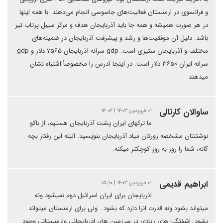
و فرانسوی در ارمنستان فعالیت‌های جاسوسی انجام می‌دهند. با همه اینها
در هر صورت همیشه و همه جا باید آذربایجان هدف و مرکز سیبل پرتاب تیر
باشد. دلیل آن موفقیت‌ها و رشد و پیشرفت آذربایجان در ضمینه‌های
مختلف و آذربایجان ستیزی است. gdp سرانه آذربایجان ۷۵۶۵ دلار و gdp
سرانه ایران ۳۶۵۰ دلار است. در اینجا آدرس را مخصوصأ اشتباه نشان
میدهند
ساوالان کارتالی
۰۱ فروردین ۱۴۰۳ | ۱۴:۰۲
ما ترکهای ایران پشت آذربایجان هستیم، از باکو
نوشتنتان مشخصه زورتان میاد آذربایجان بنویسید. البته این رفتار بچه
گانه، شما را روز به روز کوچکتر میکنه.
ابراهیم قدیمی
۰۱ فروردین ۱۴۰۳ | ۱۵:۱۰
اذربایجان برای ایران اسرائیل دوم نمیشود ونه
میتواند بشود ونه قدرت انرا دارد که بشود۔ ولی برای ارمنستان میتواند
بشود۔اشفتگی های زیادی در سرزمین های اذربایجانی وارمنستانی وجود