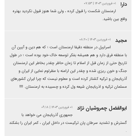
دارا
۰۱ فروردین ۱۴۰۳ | ۰۷:۵۳
ارمنستان شکست را قبول کرده ، ولی شما هنوز قبول نکردید بهتره
واقع بین باشید.
مجید
۰۱ فروردین ۱۴۰۳ | ۰۸:۲۰
اسراییل در منطقه دقیقا ارمنستان است ؛ که هم دین و آیین آن
با منطقه فرق دارد و هم همیشه بفکر توسعه خاک خود بوده است ؛ در طول
تاریخ حتی از زمان قبل از اسلام تا زمان حاظر چقدر بخاطر این ارمنستان
جنگ و خون ریزی شده و چقدر این ارامنه با مظرلوم نمایی از ایران و
آذربایجان و ترکیه کشتار کرده است و معلوم نیست که چرا ایران کشورهای
مسلمان ترکیه و اذربایجان شیعه ول کرده و چسبیده به ارمنستان. !!!!
ابوالفضل چمروشیان نژاد
۰۱ فروردین ۱۴۰۳ | ۰۹:۱۸
جمهوری آذربایجان می خواهد با
گسترش و تشدید سرطان پان ترکیست در داخل ایران ، کمر ایران را بشکند
.