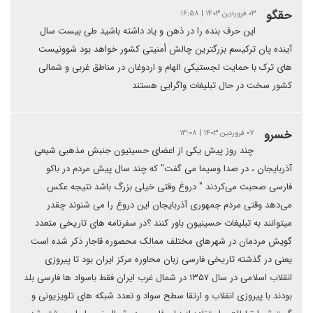
حقگو
۰۳ فروردین ۱۴۰۳ | ۱۶:۵۸
این حرف بنده را در ذهن و یاد داشته باشید طی بیست سال
آینده پان ترکیسم بزرگترین چالش أمنیتی کشور خواهد بود شوونیست
های ترک با حمایت لجستیکی الهام و اردوغان در مناطق غربی و شمالی
کشور سخت در حال تبلیغات واگرایی هستند
خسرو
۰۷ فروردین ۱۴۰۳ | ۱۳:۰۸
چند روز پیش یکی از اعضای حسینیون جنبش مذهبی شیعی
آذربایجان ، در صدا وسیما می گفت" که چند سال پیش مردم در باکو
فارسی صحبت می‌کردند " دروغ وقتی خیلی بزرگ باشد نتیجه عکس
می‌دهد وقتی مردم جمهوری آذربایجان این دروغ را می شنوند چقدر
میتوانند به تبلیغات حسینیون باور کنند ؟در سفرنامه های تاریخی متعدد
گویش مردمان در شهرهای مختلف ممالک محصوره قاجار ذکر شده است
یعنی در گذشته تاریخی فارسی زبان محاوره مرکز ایران بود تا پیروزی
انقلاب اسلامی در سال ۱۳۵۷ در شمال غرب ایران فقط باسواد ها فارسی بلد
بودند با پیروزی انقلاب و ارتقا سطح سواد و تعدد شبکه های تلویزیونی و