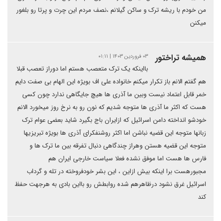
من خودم با ریشه ترک و ساکن گیلانم ،نصف مردم این چرت و پرتا رو بلغور
میکنن
همیشه تراختور
۰۳ فروردین ۱۴۰۳ | ۰۱:۱۱
بااینکه یک ترک متعصب هستم اما دوراز تعصب قبلا
هم گفتم الانم باز تکرار میکنم خانواده علی اف بویژه این الهام بی صفت دایم
خمر قابل اعتماد نیست وبین ما آذری ها هیچ جایگاهی ندارد چون کسی
هست که اکثر ما آذری ها متوجه شدیم که نون رو به نرخ روز میخورد الانم
خودشو انداخته دامن اسرائیل که ازایران باج بگیرد شاید بعضی عوام ترک
زبانها متوجه این قضیه نباشن اما اکثر روشنفکرای آذری ها بویژه تبریزیها
متوجه این قضیه هستن وهراز چندگاهی دنبال تفرقه بین ما ترک ها و
فارس ها هست اما موفق نشده فعلا سیاست خارجی ایران هم
مجبورهست برا اینکه بیش ازاین ، این بشر خودفروخته در تله و گرداب
اسرائیل غرق نشود درظاهرهم شده روابطش رو بااین بادی به هرجهت حفظ
کند