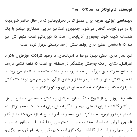
نویسنده: تام اوکانر Tom O'Connor
دیپلماسی ایرانی:
هرچه ایران عمیق تر در بحران‌هایی که در حال حاضر خاورمیانه
را در می نوردد، گرفتار می‌شود، جمهوری اسلامی در پی همکاری بیشتر با یک
همسایه شیعه خود، جمهوری آذربایجان است که دیرزمانی است متهم اش می
کند که با دشمن اصلی ایران روابط بیش از حد نزدیکی برقرار کرده است.
این قمارِ ایران، یعنی بهبود روابط با آذربایجان، با وجود شراکت روزافزون باکو با
اسرائیل، نشان از یک چرخش چشمگیر در منطقه ای است که نقطه تلاقی قاره‌ها
و منافع قدرت های بزرگ، از جمله روسیه و ایالات متحده به شمار می رود. با
اینحال، تنش های ریشه دار در قفقاز و خارج از آن، هنوز هم می تواند کشمکش
ها را زنده کند و مشارکت شکننده میان تهران و باکو را ناکار سازد.
فقط چند روز پس از شروع جنگ میان اسرائیل و جنبش فلسطینی حماس در غزه
در اکتبر گذشته، ایران توافقی مهم را با آذربایجان برای ایجاد یک مسیر ترانزیت،
به نام کریدور ارس، امضا کرد. این مسیر به آذربایجان اجازه می‌دهد تا از گذر
قلمروی ایران به ناحیهٔ بسته نخجوان، دسترسی پیدا کند. این توافق به عنوان
گامی حیاتی برای کنار گذاشتن یک گزینهٔ بحث‌برانگیزتر، به نام کریدور زنگِزور،