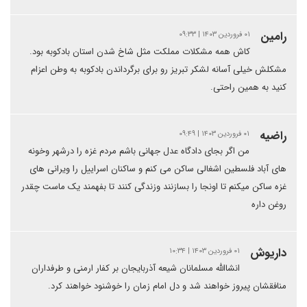
رامین
۰۱ فروردین ۱۴۰۳ | ۰۹:۳۳
کاش همه مشکلات مملکت مثل شاخ شدن استان بادکوبه بود.
مشکلش خیلی آسانه لشکر تبریز رو برای برگرداندن بادکوبه به وطن اعزام
کنید به همین راحتی.
راضیه
۰۱ فروردین ۱۴۰۳ | ۰۹:۴۹
من اگر بجای دادگاه عدل جهانی باشم مردم غزه را درشهر وخونه
های آباد فلسطین اشغالی ساکن می کنم و ساکنان اسراییل را ویرانی های
غزه ساکن میکنم تا اونجا را بسازنند وزندگی کنند تا بفهمند یک ماست چقدر
روغن داره
داریوش
۰۱ فروردین ۱۴۰۳ | ۱۰:۳۴
انشاالله مسلمانان شیعه آذربایجان بر کفار ارمنی و طرفداران
منافقشان پیروز خواهند شد و دل امام زمان را خوشنود خواهند کرد.