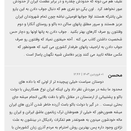
علیف هم می دونه که حدودش چقدره و در برابر عظمت ایران از حدودش
عبور نخواهد کرد . اون یکی دو نفری هم که دنبال جواب دادن به این یارو
علی پانترکه هستند اولا جوابها قومیتی نباشه چون تمام شهروندان ایران
عزیز هستند و سرور مطلق پانهای ساکن ده باکو و روستای آنکارا و دوم
وقتتون رو صرف کارهای بهتر بکنید . جواب دادن به پانها اونها رو دچار حس
شخصیت داشتن کاذب می کنه . آخه حیفتون نمیاد که وقتتون رو صرف
جواب دادن به اراجیف پانهای طرفدار کشوری می کنید که همونطور که
عکس مقاله تایید می کنند وزیر دفاعش شبیه نگهبان پاساژ است .
محسن
۰۱ فروردین ۱۴۰۳ | ۱۲:۴۶
دوستان سیاست خیلی پیچیده تر از اونی که با داده های
محدود ما بشه در موردش نظر داد ولی اینکه ایران نوع همکاریش با دولت
باکو و پشتیبانی از ارمنستان در مقابل باکو با دقت بالایی انجام میشه جای
بحثی نیست .. در گیر با دولت باکو باعث آزرده خاطر شدن آذری های ایران
میشه همون‌طور که خیلی از هموطنان ترک زبانمون عاشق ایرانن و ایران رو
ماله خودشون میدون به همونفدر هم تفکرات رادیکال در بینشون به علت
نژادی وجود داره پس بهترین روش احترام به مردم آذری زبان کشورمان با