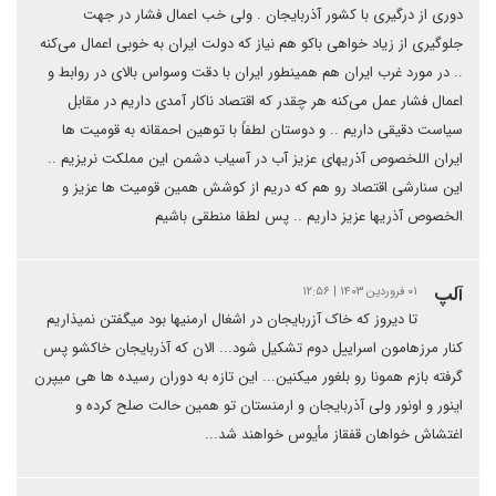
دوری از درگیری با کشور آذربایجان . ولی خب اعمال فشار در جهت
جلوگیری از زیاد خواهی باکو هم نیاز که دولت ایران به خوبی اعمال می‌کنه
.. در مورد غرب ایران هم همینطور ایران با دقت وسواس بالای در روابط و
اعمال فشار عمل می‌کنه هر چقدر که اقتصاد ناکار آمدی داریم در مقابل
سیاست دقیقی داریم .. و دوستان لطفاً با توهین احمقانه به قومیت ها
ایران اللخصوص آذریهای عزیز آب در آسیاب دشمن این مملکت نریزیم ..
این سنارشی اقتصاد رو هم که دریم از کوشش همین قومیت ها عزیز و
الخصوص آذریها عزیز داریم .. پس لطفا منطقی باشیم
آلپ
۰۱ فروردین ۱۴۰۳ | ۱۲:۵۶
تا دیروز که خاک آزربایجان در اشغال ارمنیها بود میگفتن نمیذاریم
کنار مرزهامون اسراییل دوم تشکیل شود... الان که آذربایجان خاکشو پس
گرفته بازم همونا رو بلغور میکنین... این تازه به دوران رسیده ها هی میپرن
اینور و اونور ولی آذربایجان و ارمنستان تو همین حالت صلح کرده و
اغتشاش خواهان قفقاز مأیوس خواهند شد...