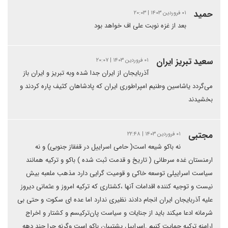
حمید
۰۱ فروردین ۱۴۰۳ | ۲۰:۰۳
بعد از غزه نوبت علی اف خواهد بود
سعید تبریز ایران
۰۱ فروردین ۱۴۰۳ | ۲۰:۰۷
آذربایجان از ایران جدا شده وبه تبریز و ایران باز
می‌گردد یاشاسین وطنیم امپراطوری ایران که پادشاهان کثیف پاره کردند و
بخشیدند
مجتبی
۰۱ فروردین ۱۴۰۳ | ۲۲:۴۸
نه باکو شیعه است( حامی اسراییل در قفقاز جنوبی) و نه
ارمنستان غده سرطانی ( تاریخ و قدمت ثبت شده ) باکو و ترکیه همانند
سیاست اسراییلی توسعه خاکی و قومیت گرایی دارد مذهب ملعبه بیش
نیست و توجیه کننده اقدامات آنها ،کشتاری که ترکیه امروز و عثمانی دیروز
علیه آذربایجان ایران انجام دادند نظیری ندارد اما عده ای سکوت و حتی بی
شرمانه ادعا میکند باید از جنایات و سیاست پان‌ترکیسم و کشتار و اخراج
ارامنه ترکیه حمایت کنیم .اسراییل پشتیبان باکو است وگرنه چرا چند دهه