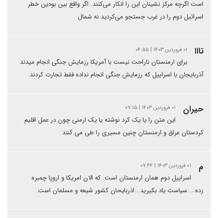
است اگرچه مرکز نشینان این را انکار می‌کنند. اگر واقع بین بودین خطر
اسرائیل دوم را در غرب جستجو می‌کردید نه شمال
تااا
۰۱ فروردین ۱۴۰۳ | ۰۴:۵۵
برای ارمنستان ناراحت نیست با آمریکا رزمایش جنگی انجام میدند
آذربایجان با اسراییل که رزمایش جنگی انجام نداده فقط تجارت کردند
حیران
۰۱ فروردین ۱۴۰۳ | ۰۷:۱۵
این متن را یا یک کرد نوشته یا یک ارمنی چون در عمل اقلیم
کردستان عراق و ارمنستان چنین مسیری را طی می کنند
م
۰۱ فروردین ۱۴۰۳ | ۰۷:۴۴
اسراییل دوم همان ارمنستان است. که الان امریکا و اروپا چمبره
زده....سیاست یاد بکیرید...اذربایحان کشور شیعه و مسلمان است.