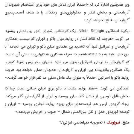
وی همچنین اشاره کرد که «احتمالاً ایران تلاش‌های خود برای استخدام شهروندان
آذربایجانی و پخش افکار و ایدئولوژی‌های رادیکال را با هدف آسیب‌پذیری
آذربایجان، قطع نخواهد کرد.»
نیکیتا اسماگین Nikita Smagin، یک کارشناس شورای امور بین‌المللی روسیه،
می گوید: «هرچند که نقاط فشار در روابط میان باکو و تهران کم نیست، همکاری
آذربایجان و اسرائیل تنها "به تشدید بی اعتمادی میان باکو و تهران می انجامد" با
این حال، باید به یاد داشته باشیم که صرف همکاری به تنهایی به معنی آن نیست
که آذربایجان به نیابتی اسرائیل تبدیل می شود. بنابراین، در پس زمینهٔ کنونی،
یک همکاری واقع‌بینانه بین ایران و آذربایجان، همچنان عملی خواهد بود هرچند
روابط باکو با اسرائیل احتمالاً به عنوان یک عامل منفی مد نظر قرار خواهد گرفت.»
اسماگین می گوید: «حفظ روابط مثبت با باکو برای ایران حیاتی است چرا که
بخش قابل توجهی از تبادل کالا میان روسیه و ایران از آذربایجان گذر می‌کند.
ایجاد کریدور ارس هم فرصت‌های برای بهبود روابط تجاری روسیه – ایران و
توسعه کوریدور حمل و نقل بین‌المللی شمال – جنوب را افزایش می‌دهد.»
منبع:
نیوزویک
/ تحریریه دیپلماسی ایرانی/۱۱