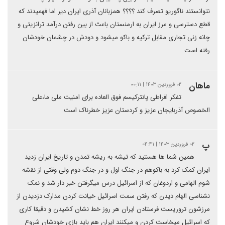
نتوانستند ناگوریو تصرف کند ؟؟؟؟ همزبانان آذری ایران دیر اما فهمیدند که
قطع دسترسی و مرز ایران به ارمنستان باعث از بین رفتن درآمد ترانزیتی و
چانه زنی تجاری مقابل ترکیه و باکو میشود و دودش در چشمان خودشان
رفته است
ماهان
۰۲ فروردین ۱۴۰۳ | ۰۰:۱۱
تفکر افراطی پانترکیسم فوق العاده برای امنیت ملی ما،علی
الخصوص آذربایجان عزیز و کردستان عزیز خطرناک است
پ
۰۲ فروردین ۱۴۰۳ | ۰۴:۴۱
همین شما ها هستید که تیشه به ریشه تمدن و تاریخ ایران زدید
ایران کمک کرد به باکوهم در جنگ اول و در جنگ دوم ولی وقتی از نقشه
شوم الهامی و اردوغان که از اسرائیل درس میگرفتن خبر دار شد و نمک
نشناسی الهام دیدن که رفتن سمت اسرائیل خیانت کردن مدارک دزدیدن از
مرزشون تروریست فرستادن ایران هر روز خط نشان کشیدن و دقیقا کاری
که اسرائیل میخاست کردن و میکنند ایران هم باید بازی خودشان شروع