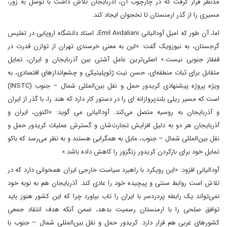
مدنظر قرار گرفت که در چارچوب آن، آذربایجان تلاش داشت با توسل به زور،
مسیری را از گذر ارمنستان تا نخجوان ایجاد کند.
اما، آن طور که امیل آودالیانی Emil Avdaliani، استاد دانشگاه اروپایی در تفلیس
گرجستان، به نیوزویک گفت: «این به معنی خرسندی تهران از توازن قدرت در
قفقاز جنوبی نیست.» اصلی‌ترین عامل آشتی بین آذربایجان و ایران، تمایل
متقابل برای ثبات منطقه‌ای، حسن نیت ژئوپلیتیکی و چشم‌اندازهای اقتصادی، به
ویژه پروژه پیشنهادی کریدور حمل و نقل بین‌المللی شمال – جنوب (INSTC)
است که مسیر ریلی بلندپروازانه ای را در دستور کار دارد که هند را، با گذر از ایران
و آذربایجان به روسیه متصل می‌کند. آودالیانی می گوید: «اکنون، ایران و
آذربایجان هر دو به دلیل افزایش تجارت‌شان و گسترش عملیات کریدور حمل و
نقل بین‌المللی شمال – جنوب، مایل به همگرایی هستند و به نظر می‌رسد که باکو
تمایل خود برای بازکردن کریدور زنگزور را کاهش داده باشد.»
آودالیانی افزود: «این رویکرد با راهبرد سیاست خارجی ایران همخوانی دارد که در
تلاش است روابط سنتی و پیچیده خود را عادی کند. آذربایجان هم به نوبه خود
نمی‌تواند یک رابطه پردردسر با ایران را تاب بیاورد چرا که این کشور هنوز باید
توافق صلحی را با ارمنستان رسمیت بدهد، ضمن آنکه هدف انتقاد جمعی
کشورهای غربی هم قرار دارد. کریدور حمل و نقل بین‌المللی شمال – جنوب با