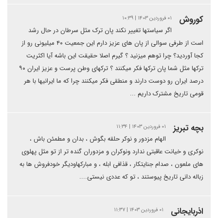
کوروش
۰۱ فروردین ۱۴۰۳ | ۱۰:۳۹
اگر سیاستها تغییر نکند پان ترک مثل سرطان در حال رشد
است از طرفی سوالی از پان های عزیز دارم این جمعیت ۴۰ میلیونی رو از
کجا آوردید؟ چرا توهم میزنید ؟ گیرم اصلا حقیقت این باشه آیا اکثریت
ترکها مثل شما پان ترکها فکر میکنند ؟ ترکهای وطن پرست و عزیز ایران ۹۰
درصد ایران رو دوست دارند و منطقی فکر میکنند چرا که ما ایرانیها با هر
قومی تاریخ مشترک داریم ...
بچه تبریز
۰۱ فروردین ۱۴۰۳ | ۱۱:۳۴
الهام مزدور و نوکر حلقه بگوش ، بدان و مطمئن باش ،
نوکری و خیانت عاقبتی ندارد ونوکران و مزدوران گنده تر از تو مثل پهلوی
های ملعون ، صدام جنایتکار ، قذافی ابله ، و مبارکهاودیگر خودفروش ها به
زباله دانی تاریخ پیوستند ، تو که عددی نیستی....
اذربایجانی
۰۱ فروردین ۱۴۰۳ | ۱۱:۳۷