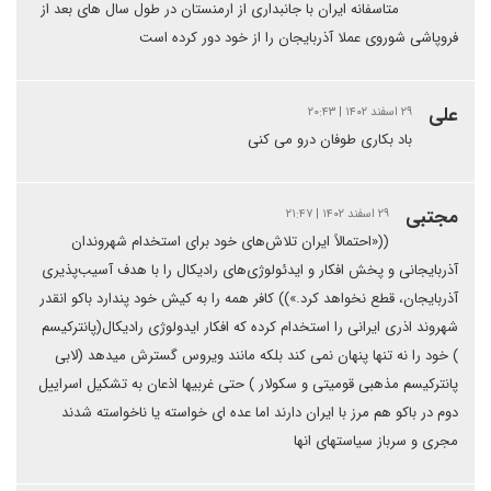
متاسفانه ایران با جانبداری از ارمنستان در طول سال های بعد از
فروپاشی شوروی عملا آذربایجان را از خود دور کرده است
علی
۲۹ اسفند ۱۴۰۲ | ۲۰:۴۳
باد بکاری طوفان درو می کنی
مجتبی
۲۹ اسفند ۱۴۰۲ | ۲۱:۴۷
((«احتمالاً ایران تلاش‌های خود برای استخدام شهروندان
آذربایجانی و پخش افکار و ایدئولوژی‌های رادیکال را با هدف آسیب‌پذیری
آذربایجان، قطع نخواهد کرد.»)) کافر همه را به کیش خود پندارد باکو انقدر
شهروند اذری ایرانی را استخدام کرده که افکار ایدولوژی رادیکال(پانترکیسم
) خود را نه تنها پنهان نمی کند بلکه مانند ویروس گسترش میدهد (لابی
پانترکیسم مذهبی قومیتی و سکولار ) حتی غربیها اذعان به تشکیل اسراییل
دوم در باکو هم مرز با ایران دارند اما عده ای خواسته یا ناخواسته شدند
مجری و سرباز سیاستهای انها