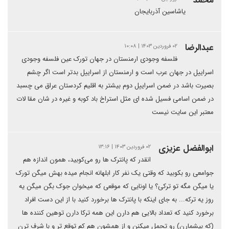
محمد
یاشاسین آذربایجان
عبدالرضا
۰۲ فروردین ۱۴۰۳ | ۱۰:۰۸
فلسفه وجودی ارمنستان در جهان تورک عین فلسفه وجودی
اسراییل در جهان عرب است و ارمنستان از اسراییل بدتر است اگر چشم
بصیرت باشد در ضمن اسراییل دوم بیشتر به اقلیم کردستان عراق می چسبد
در ضمن اسامی فسیل شده ای مثل استراخ باد کوبه و غیره در شان مقا لات
معتبر این سایت نیست
ابوالفضل عزیزی
۰۲ فروردین ۱۴۰۳ | ۱۳:۱۶
انقدر که پانترک ها رو می‌کوبید، همون اندازه هم
جوامعی رو بکوبید که وقتی یک نفر کار ابلهانه انجام میده بهش میگن تورک
یا میگن مگه تو ترکی؟ یا اونایی که موقعی که میخوان جوک بگن میگن یه
روز یه ترکه... به جای اینکه با پانترک ها برخورد کنید با از این دست افراد
برخورد کنید که تعداد بالایی هم دارن این همه ترکا دارن توهین کننده ها
(که بیشمارن) رو تحمل میکنن و از همشون هم کم توقع تر و با شرف ترن