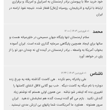
خود خرید حالا با پیوستن برادر ارمنستان به اسراییل و امریکا، و برقراری
ارتباط با ترکیه و اذربایجان، روسیاه (زغال) قفقاز شده. نتیجه نفوذ ارامنه در
ایران
محمد
۰۱ فروردین ۱۴۰۳ | ۱۲:۰۰
سلام ارمنستان تنها پایگاه جهان مسیحی در خاورمیانه هست.و
سالها برای ایجاد همچین پایگاهی سرمایه گذاری شده است. ایران آسوده
بخواب آمریکا به واسطه ، برادر ارمنستان در آینده ای نه چندان دور تو را از
پای در خواهد آورد
ناشناس
۰۱ فروردین ۱۴۰۳ | ۱۲:۳۴
علی پانترکه رحم نکرده . هی کامنت گذاشته رفته یه چرخ زده
دوباره با نام دیگه یه کامنت دیگه . خب ببو گلابی لااقل انشای کامنتها را
تغییری بده که اینقدر شو نباشه . من همون اولی هستم که نوشتم زیاد
گندش نکنید . بازم می گم گنده نیست گنده هم‌ نمایشش ندهید . ایران
سرور همتونه . هماورد ما آمریکاست شما پانهای بی ارزش عددی نیستید .