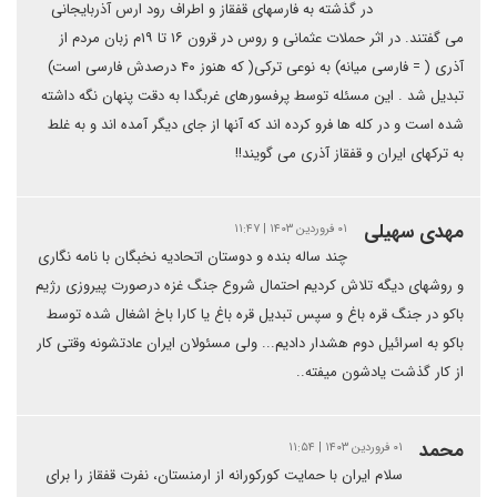
در گذشته به فارسهای قفقاز و اطراف رود ارس آذربایجانی
می گفتند. در اثر حملات عثمانی و روس در قرون ۱۶ تا ۱۹م زبان مردم از
آذری ( = فارسی میانه) به نوعی ترکی( که هنوز ۴۰ درصدش فارسی است)
تبدیل شد . این مسئله توسط پرفسورهای غربگدا به دقت پنهان نگه داشته
شده است و در کله ها فرو کرده اند که آنها از جای دیگر آمده اند و به غلط
به ترکهای ایران و قفقاز آذری می گویند!!
مهدی سهیلی
۰۱ فروردین ۱۴۰۳ | ۱۱:۴۷
چند ساله بنده و دوستان اتحادیه نخبگان با نامه نگاری
و روشهای دیگه تلاش کردیم احتمال شروع جنگ غزه درصورت پیروزی رژیم
باکو در جنگ قره باغ و سپس تبدیل قره باغ یا کارا باخ اشغال شده توسط
باکو به اسرائیل دوم هشدار دادیم... ولی مسئولان ایران عادتشونه وقتی کار
از کار گذشت یادشون میفته..
محمد
۰۱ فروردین ۱۴۰۳ | ۱۱:۵۴
سلام ایران با حمایت کورکورانه از ارمنستان، نفرت قفقاز را برای