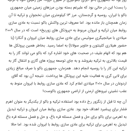
را بست! این در حالی بود که علیرغم بسته بودن مرزهای زمینی میان جمهوری
باکو با ایران، روسیه و گرجستان، مرز ۱۳ کیلومتری میان نخجوان و ترکیه تا آن
زمان همچنان باز مانده بود. اما معروف ترین واکنش باکو نسبت به عادی سازی
روابط میان ترکیه و ایروان مربوط به «پروتکل های زوریخ» است که در سال ۲۰۰۹
میلادی با میانجیگری سوئیس برای عادی سازی روابط میان ایروان و آنکارا (با
حضور هیلاری کلینتون و خاویر سولانا) به امضا رسید. بخاطر همین پروتکل ها
هم بود که الهام علیف در صحبت های خود اشاره کرد که باکو می تواند گاز را به
قیمت بالاتری به ترکیه بفروشد و به جای توسعه پروژه های گازی و انتقال گاز به
ترکیه این کار را با روسیه انجام دهد. همزمان، جمهوری باکو با صرف مبالغ زیادی
برای لابی گری به فعالیت علیه این پروتکل ها پرداخت. نتیجه آن بود که آقای
اردوغان در سال ۲۰۱۰ میلادی اعلام کرد که عادی سازی روابط با ایروان منوط به
عقب نشینی نیروهای ارمنی از اراضی جمهوری باکوست!
آن چه تا قبل از زنگزور رخ داده بود استفاده ترکیه و باکو از یکدیگر به عنوان اهرم
فشار برای پیشبرد اهداف خود بود. عادی سازی روابط میان ایروان و ترکیه تبدیل
به اهرمی برای باکو برای حل و فصل مسئله قره باغ، و حل و فصل مسئله قره باغ
تبدیل به اهرمی برای ترکیه برای عادی سازی روابط با ایروان شده بود. اما حالا