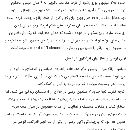
حدود ۲٫۵ میلیون یورو رشوه از طرف مقامات باکویی به ۴ سال حبس محکوم
کرد. در موردی دیگر، آقای کالین میترف که رئیس بانک اروپایی بازسازی و توسعه
بود حداقل یک بار ۴۲۵ هزار یورو برای لابی گری از طرف باکو دریافت کرده است.
جالب است بدانید که همسر آقای میترف یعنی خانم ایرینا بوکوا در آن زمان
ریاست سازمان یونسکو را بر عهده داشت که مدال موتزارت که یکی از بالاترین
مدال های یونسکو است را به مهربان علیوا، همسر رئیس جمهور باکو اهدا کرده و
با تمجید از وی باکو را «سرزمین رواداری- Land of Tolerance» نامیده است.
لابی ارمنی و تقلا برای اثرگذاری در داخل
بنیامین پاگوسیان، رئیس مرکز مطالعات راهبردی سیاسی و اقتصادی در ایروان
می گوید: «همیشه این مقایسه انجام می شد که آن ها [آذری ها] نفت دارند و ما
[ارمنی ها] جمعیت مهاجر» که می تواند به ایروان کمک کند.
اگرچه تقریبا تنها حدود ۷ میلیون ارمنی در خارج از ارمنستان زندگی می کنند، اما
به لطف کار نظام مند توانسته اند تا به پیشبرد اهداف خود بپردازند. ضمن اینکه
انتشار کتاب و مقالات مختلف و فعالیت آن ها به خصوص در میان عامه مردم
باعث نفوذی بیش تر و بزرگ تر نسبت به اندازه جمعیت آن ها شده است. بخاطر
همین هم بود که برژینسکی لابی ارمنی را یکی از سه لابی قدرتمند قومی در
ایالات متحده نامیده است!