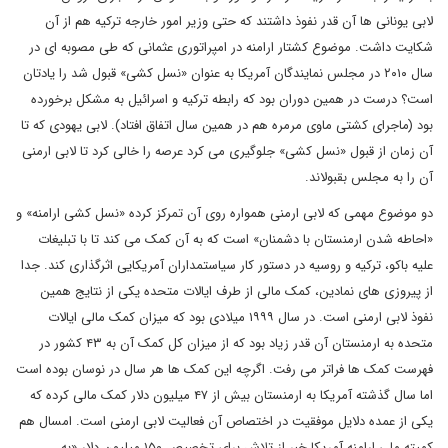
لابی یونانی ها آن قدر نفوذ داشتند که حتی وزیر امور خارجه ترکیه هم از آن
شکایت داشت. موضوع کشتار ارامنه در امپراتوری عثمانی که طی مصوبه ای در
سال ۲۰۱۰ در مجلس نمایندگان آمریکا به عنوان «نسل کشی» قبول شد را یادتان
است؟ درست در همین دوران بود که رابطه ترکیه و اسرائیل به مشکل برخورده
بود (ماجرای کشتی ماوی مرمره هم در همین سال اتفاق افتاد). لابی یهودی که تا
آن زمان از قبول «نسل کشی» جلوگیری می کرد عرصه را خالی کرد تا لابی ارمنی
آن را به مجلس بقبولاند.
دو موضوع مهمی که لابی ارمنی همواره روی آن تمرکز کرده «نسل کشی ارامنه» و
«احاطه شدن ارمنستان با دشمنان» است که به آن کمک می کند تا با تبلیغات
علیه باکو، ترکیه و روسیه در دستور کار سیاستمداران آمریکایی اثرگذاری کند. جدا
از پیروزی های نمادین، کمک مالی از طرف ایالات متحده یکی از نتایج همین
نفوذ لابی ارمنی است. در سال ۱۹۹۹ میلادی بود که میزان کمک مالی ایالات
متحده به ارمنستان آن قدر زیاد بود که از میزان کل کمک آن به ۴۳ کشور در
فهرست کمک ها فراتر می رفت. اگرچه این کمک ها هر سال در نوسان بوده است
اما سال گذشته آمریکا به ارمنستان بیش از ۴۷ میلیون دلار کمک مالی کرده که
یکی از عمده دلایل موفقیت در اختصاص آن فعالیت لابی ارمنی است. امسال هم
کمیته ملی ارامنه آمریکا خبر از تلاش برای تخصیص ۱۵۰ میلیون دلار «به