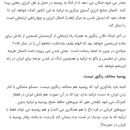
صادر می شود امکان می دهد تا از اتکا به روسیه در حمل و نقل انرژی رهایی پیدا
کنند. اتصال منابع انرژی آسیای مرکزی به ترکیه به این کشور کمک خواهد کرد تا
هدف خود که تبدیل شدن به مرکز (هاب) انتقال انرژی و چهارراهی ارتباطی است
را دنبال کند.
در آخر اینکه دالان زنگزور به همراه راه ارتباطی از گرجستان قسمتی از تلاش برای
جاده ابریشمی خواهد بود که الهام علیف یادداشت تفاهم آن را در سال ۲۰۱۵
میلادی در چین به امضا رسانده است. عملی شدن این پروژه باعث اتصال هرچه
بیش تر تفلیس و باکو به ترکیه و همچنین تنگ تر شدن عرصه برای ایران در راه
ابریشم خواهد شد.
روسیه مخالف زنگزور نیست
البته باید یادآوری کرد که روسیه هم مخالف زنگزور نیست. مسکو مشکلی با کنار
زدن ایران به دست ترکیه ندارد چرا که در آن صورت هم نقش ایران در قفقاز
کمرنگ می شود (همان طور که نیروهای حافظ صلح روسیه و ترکیه بدون
نیروهای ایرانی در قره باغ با هم همکاری می کنند) و هم روسیه می تواند فقط با
ترکیه که به غرب نزدیک تر است بده بستان کند (درست به مانند رفتار روسیه با
ایران در سوریه!).