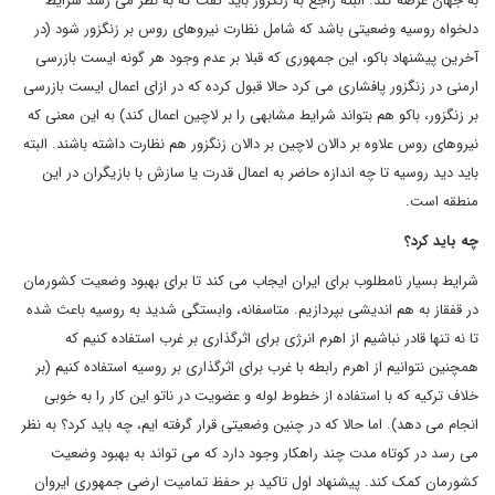
به جهان عرضه کند. البته راجع به زنگزور باید گفت که به نظر می رسد شرایط
دلخواه روسیه وضعیتی باشد که شامل نظارت نیروهای روس بر زنگزور شود (در
آخرین پیشنهاد باکو، این جمهوری که قبلا بر عدم وجود هر گونه ایست بازرسی
ارمنی در زنگزور پافشاری می کرد حالا قبول کرده که در ازای اعمال ایست بازرسی
بر زنگزور، باکو هم بتواند شرایط مشابهی را بر لاچین اعمال کند) به این معنی که
نیروهای روس علاوه بر دالان لاچین بر دالان زنگزور هم نظارت داشته باشند. البته
باید دید روسیه تا چه اندازه حاضر به اعمال قدرت یا سازش با بازیگران در این
منطقه است.
چه باید کرد؟
شرایط بسیار نامطلوب برای ایران ایجاب می کند تا برای بهبود وضعیت کشورمان
در قفقاز به هم اندیشی بپردازیم. متاسفانه، وابستگی شدید به روسیه باعث شده
تا نه تنها قادر نباشیم از اهرم انرژی برای اثرگذاری بر غرب استفاده کنیم که
همچنین نتوانیم از اهرم رابطه با غرب برای اثرگذاری بر روسیه استفاده کنیم (بر
خلاف ترکیه که با استفاده از خطوط لوله و عضویت در ناتو این کار را به خوبی
انجام می دهد). اما حالا که در چنین وضعیتی قرار گرفته ایم، چه باید کرد؟ به نظر
می رسد در کوتاه مدت چند راهکار وجود دارد که می تواند به بهبود وضعیت
کشورمان کمک کند. پیشنهاد اول تاکید بر حفظ تمامیت ارضی جمهوری ایروان