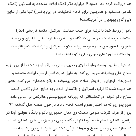
هم دریافت کرده اند. حدود ۴ میلیارد دلار کمک ایالات متحده به اسرائیل (کمک
نظامی مستقیم و همچنین برای انجام تحقیقات در این بخش) تنها یکی از نتایج
لابی گری یهودیان در آمریکاست!
باکو از روابط خود با ترکیه برای جلب حمایت اسرائیل، متحد تاریخی آنکارا
استفاده کرده است. در حالی که نگاه غرب به روابط ارمنستان با ایران و روسیه
همواره با سوء ظن همراه بوده، روابط باکو با اسرائیل و ترکیه که عضو ناتوست
توانسته دستاوردهای خوبی برای باکو داشته باشد.
به عنوان مثال، توسعه روابط با رژیم صهیونیستی به باکو اجازه داده تا از این رژیم
سلاح های پیشرفته خریداری کند. به دلیل قدرت لابی ارمنی، ایالات متحده و
کشورهای اروپایی از فروش سلاح های پیشرفته به باکو خودداری می کنند. همین
هم سبب شده تا ترکیه، اسرائیل و پاکستان تبدیل به منابع اصلی تامین کننده
سلاح باکو شوند. در تحقیقاتی که روزنامه صهیونیستی هاآرتص بر اساس داده
های پروازی که در اختیار عموم است انجام داده، در طول هفت سال گذشته ۹۲
پرواز از طرف شرکت هوایی سیلک وِی میان جمهوری باکو و پایگاه هوایی اُودا در
اراضی اشغالی انجام شده. اُودا تنها پایگاه هوایی در سرزمین های اشغالی است
که اجازه حمل و نقل سلاح و مهمات از آن داده می شود. این پروازها وظیفه