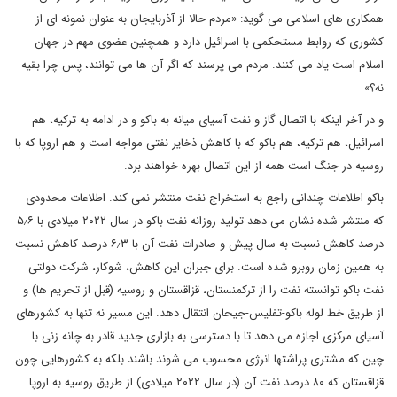
همکاری های اسلامی می گوید: «مردم حالا از آذربایجان به عنوان نمونه ای از
کشوری که روابط مستحکمی با اسرائیل دارد و همچنین عضوی مهم در جهان
اسلام است یاد می کنند. مردم می پرسند که اگر آن ها می توانند، پس چرا بقیه
نه؟»
و در آخر اینکه با اتصال گاز و نفت آسیای میانه به باکو و در ادامه به ترکیه، هم
اسرائیل، هم ترکیه، هم باکو که با کاهش ذخایر نفتی مواجه است و هم اروپا که با
روسیه در جنگ است همه از این اتصال بهره خواهند برد.
باکو اطلاعات چندانی راجع به استخراج نفت منتشر نمی کند. اطلاعات محدودی
که منتشر شده نشان می دهد تولید روزانه نفت باکو در سال ۲۰۲۲ میلادی با ۵٫۶
درصد کاهش نسبت به سال پیش و صادرات نفت آن با ۶٫۳ درصد کاهش نسبت
به همین زمان روبرو شده است. برای جبران این کاهش، شوکار، شرکت دولتی
نفت باکو توانسته نفت را از ترکمنستان، قزاقستان و روسیه (قبل از تحریم ها) و
از طریق خط لوله باکو-تفلیس-جیحان انتقال دهد. این مسیر نه تنها به کشورهای
آسیای مرکزی اجازه می دهد تا با دسترسی به بازاری جدید قادر به چانه زنی با
چین که مشتری پراشتها انرژی محسوب می شوند باشند بلکه به کشورهایی چون
قزاقستان که ۸۰ درصد نفت آن (در سال ۲۰۲۲ میلادی) از طریق روسیه به اروپا