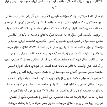
انتظار می رود میزان نفوذ لابی باکو و ارمنی در داخل ایران هم مورد بررسی قرار
گیرد.
در سال ۲۰۱۷ میلادی بود که روزنامه گاردین انگلیس طی گزارشی خبر از برنامه ای
با بودجه تقریبی ۳ میلیارد دلاری از طرف باکو داد که وظیفه لابی گری، دادن هدایا
به مقامات و روزنامه نگاران و کمک به شرکت های مختلف و دانشگاه ها در جهان
را برعهده داشت. این مبلغ که به حساب شرکت های وابسته به باکو در انگلیس
منتقل شده بود در کشورهایی همچون آلمان، انگلیس، فرانسه، ایران، ترکیه و
قزاقستان هزینه شده است. تنها بین سال های ۲۰۱۲ تا ۲۰۱۴، شانزده هزار مورد
پرداختی از طرف باکو در این زمینه به ثبت رسیده است. فقط در یکی از این
موارد، اکارت ساگر تهیه کننده سابق شبکه سی ان ان مبلغی معادل ۲ میلیون یورو
از شرکت های وابسته به باکو دریافت کرده است. در موردی دیگر، ادوارد لینتنر
نماینده سابق مجلس آلمان که موسسه ای با هدف بهبود روابط آلمان و باکو
تاسیس کرده مبلغ ۸۱۹٫۵۰۰ یورو از باکو دریافت کرده است. دولت باکو ۶۱ هزار
یورو از مبالغ اهدایی به آقای لینتنر را تنها دو هفته بعد از سفر این نماینده سابق
به باکو به حساب او واریز کرده است! در سال ۲۰۲۱ میلادی بود که دادگاهی در
میلان ایتالیا، لوکا ولونته نماینده مجلس این کشور و همچنین یکی از اعضای
شورای اروپا که بر روی مسائل مرتبط با حقوق بشر تمرکز دارد را بخاطر دریافت