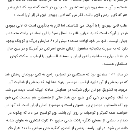
هستیم و آن جامعه یهودیان است» وی همچنین در ادامه گفته بود که «هرچقدر
هم که لابی ارمنی قوی باشد، فکر می کنم لابی یهودی قوی تر [از آن] است.»
اغلب لابی یهودی را با آیپک می شناسند. اما لازم به یادآوری است که لابی یهودی
فراتر از آیپک است که به تنهایی قادر به اعمال نفوذ با این ابعاد در ایالات متحده و
جهان نیست. تنها در خود ایالات متحده بیش از ۶۰ سازمان بزرگ و کوچک وجود
دارد که به صورت یکجانبه مشغول ارتقای منافع اسرائیل در آمریکا و در عین حال
در تلاش برای به حاشیه راندن ایران و مسئله فلسطین با ارعاب و ساکت کردن
منتقدان هستند.
در سال ۲۰۱۹ میلادی بود که مستندی در الجزیره راجع به لابی یهودیان پخش شد
که در بخشی از آن داوید اوکس، موسس بنیاد «ها لِو» که بخشی از فعالیت آن
مربوط به تشویق جوانان برای شرکت در همایش سالانه آیپک است دیده می شد.
به گفته اوکس، در لابی گری های این بنیاد حتی از فلسطین هم صحبت نمی شود
چرا که فلسطین موضوع بی اهمیتی است و موضوع اصلی ایران است که آنها می
خواهند همه تمرکز و توجهات بر روی آن باشد. وی توضیح می داد که چگونه در
دیدار با بعضی از اعضای کنگره پاکت هایی حاوی ۲۰ کارت اعتباری به عنوان هدیه
داده می شود. در این راستا، بعضی از اعضای کنگره حتی مبالغی تا ۲۰۰ هزار دلار