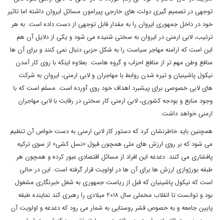
توجهی در تصمیم گیری دولت های خارجی پیرامون مسائل ایروان داشته اما تاثیر
خود در داخل جمهوری ایروان را به مقدار قابل توجهی از دست داده است. به هر
ترتیب، لابی ارمنی در ایروان به سختی شنیده می شود و یکی از دلایل آن هم
این است که ارامنه مهاجر سیاست را به شکل حزبی دنبال نمی کنند و برای آن ها
منافع وطن مهم تر از منافع احزاب و گروه هاست. بعلاوه اینکه با روی کار آمدن
نیکول پاشینیان و تیره شدن روابط با مهاجران و لابی ارمنی، ایروان به شرکت
های لابی خصوصی برای پیشبرد اهداف خود روی آورده است. مسلم است که با
وجود منابع و بودجه کشوری، لابی ارمنی کار سختی در رقابت با لابی مهاجران
ارمنی خواهد داشت.
همچنین باید خاطرنشان کرد که دستور کار لابی ارمنی به دست خواص آن تنظیم
می شود که بر روی ارزش های ملی همچون قبول «نسل کشی» از سوی ترکیه
پافشاری می کنند. دغدغه این افراد از مسائل اقتصادی عبور کرده و همچون هر
طبقه بورژوازی ارزش ها برای آن ها در اولویت قرار گرفته است. این در حالی
است که نیکول پاشینیان که قبل از ریاست جمهوری به شغل خبرنگاری مشغول
بود و توانست تا انقلاب مخملی سال ۲۰۱۸ میلادی را رهبری کند نماینده طبقه
پایین جامعه و به خصوص قشر روستایی به شمار می رود که دغدغه و اولویت آن