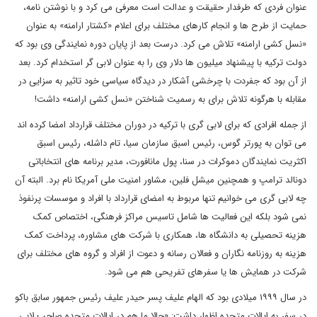
عنوان فردی که طرفدار حقیقت و عدالت است معرفی می کرد و با نوشتن نامه،
حمایت از طرح ها و انجام کارهای مختلف برای اعلام «کشتار ارامنه» به عنوان
«نسل کشی ارامنه» تلاش می کرد. درست بعد از پایان دوره نمایندگی وی بود که
دولت ترکیه با پیشنهاد میلیون ها دلار وی را به عنوان لابی گر استخدام کرد. بعد
از آن بود که جفردت با چرخشی آشکار در دیدگاه سیاسی خود تاثیر به سزایی در
مقابله با هرگونه تلاش برای به رسمیت شناختن «نسل کشی ارامنه» داشت!
از جمله افرادی که برای لابی گری با ترکیه در دوران مختلف قرارداد امضا کرده اند
می توان به پورتر گوس، رئیس اسبق سازمان سیا، تام داشله، رئیس اسبق
اکثریت نمایندگان دموکرات در سنا، پول مانافورت، مدیر برنامه های انتخاباتی
دونالد ترامپ و همچنین میشل فلین، مشاور امنیت ملی آمریکا نام برد. البته آن
چه لابی گری می خوانیم تنها مربوط به امضای قرارداد با افراد و موسسات پرنفوذ
نمی شود بلکه این فعالیت ها شامل تاسیس مراکز فرهنگی، اختصاص کمک
هزینه تحصیلی به دانشگاه ها، همکاری با شرکت های مشاوره، پرداخت کمک
هزینه به روزنامه نگاران و فعالان رسانه و دعوت از افراد و گروه های مختلف برای
شرکت در همایش ها یا سفرهای تفریحی هم می شود.
در سال ۱۹۹۹ میلادی بود که الهام علیف پسر حیدر علیف رئیس جمهور سابق باکو
در سفر به ایالات متحده اظهار داشت: «حالا ما هم در ایالات متحده صاحب لابی