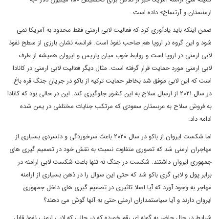
ارمنستان و آرتساخ» داده است.
ضمن اینکه باید یادآوری کرد که فعالیت لابی ارمنی فقط محدود به آمریکا نمی
شود و این گروه در اروپا هم صاحب نفوذ است. فرانسه نشان بارزی از سطح نفوذ
لابی ارمنی در اروپا است و روابط خوب میان پاریس و ایروان همیشه از طرف
لابی ارمنی مورد حمایت قرار گرفته است. مثال دیگر فعالیت لابی ارمنی در کانادا
است که این لابی موفق شد بخاطر حمایت ترکیه از باکو در جریان جنگ قره باغ
در سال ۲۰۲۱ از ارسال سلاح به این کشور جلوگیری کند. این در حالی بود که کانادا
به فروش سلاح به عربستان سعودی که مرتکب جنایات مختلفی در یمن شده
ادامه داد.
اما شکست ایروان از باکو در سال ۲۰۲۰ باعث سرخوردگی و دلسردی بسیاری از
مهاجران ارمنی شد که تصوری متفاوت نسبت به نقش خود در تصمیم گیری های
جمهوری ایروان داشتند. شکست در جنگ نه تنها باعث شکست لابی ارامنه در
برابر پول و لابی گری باکو شد که حتی این سوال را در ذهن بسیاری از ارامنه
مهاجر به وجود آورد که آیا اصلا تاثیری در تصمیم گیری های داخل جمهوری
ایروان دارند و آیا سیاستمداران ارمنی حتی به آنها گوش می دهند؟
شرایط در حال حاضر به گونه ای رقم خورده که در حالی که لابی ارمنی نفوذ قابل