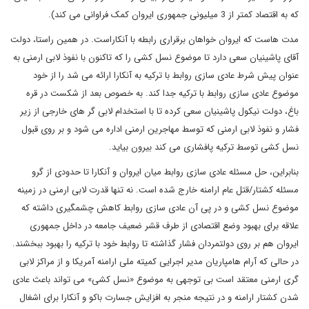
که به اقتصاد کمتر از 3 میلیونی جمهوری ایروان کمک فراوانی می کند).
مدت هاست که ایروان خواهان برقراری رابطه با آنکاراست. در همین راستا، دولت
آقای پاشینیان سعی دارد تا موضوع نسل کشی را که تاکنون با نفوذ لابی ارمنی به
عنوان پیش شرط عادی سازی روابط با ترکیه به آنکارا ارائه می شد را از خود
موضوع عادی سازی روابط با ترکیه جدا کند. به خصوص بعد از شکست در قره
باغ، دولت نیکول پاشینیان سعی کرده تا با استخدام لابی گر های خارجی از زیر
فشار و نفوذ لابی ارمنی که توسط مهاجرین ارمنی اداره می شود و بر روی قبول
نسل کشی توسط ترکیه پافشاری می کند بیرون بیاید.
بنابراین، حل مسئله عادی سازی روابط میان ایروان و آنکارا تا حدودی از گرو
مسئله کشتار/قتل عام ارامنه خارج شده است. نه تنها قدرت لابی ارمنی در زمینه
موضوع نسل کشی و در پی آن عادی سازی روابط کاهش چشمگیری داشته که
علاقه برای بهبود وضع اقتصادی از طرف قشر ضعیف جامعه در داخل جمهوری
ایروان هم بر روی دولتمردان فشار گذاشته تا روابط خود با ترکیه را بهبود ببخشند.
در حالی که آرام هامپاریان مدیر اجرایی کمیته ملی ارامنه آمریکا و از مراکز لابی
گری ارمنی معتقد است بی توجهی به موضوع «نسل کشی» می تواند باعث عادی
شدن کشتار ارامنه و در نتیجه منجر به افزایش جسارت باکو و آنکارا برای اشغال