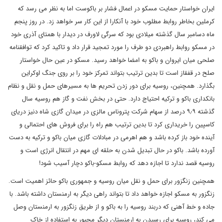
ایران خواستار حمایت مسکو در اعمال فشار بر باکوست اما به نظر می رسد که
کرملین بخاطر روابط مطلوب خود با آنکارا از این کار سر خواهد زد. در روز پنجم
ماه دسامبر سال گذشته میلادی بود که سرگی لاورف در دیدار با همتای آذری خود
در مسکو روابط راهبردی دو طرف را مورد تمجید قرار داد و تاکید کرد که توافقنامه
صلحی میان ایروان و باکو به امضا خواهد رسید. مسکو در عین حال خواستار
صلح در قفقاز است تا بدین ترتیب بتواند تمرکز خود را بر روی جنگ اوکراین
بگذارد. همچنین، روسیه برای دور زدن تحریم ها به مسیرهای حمل و نقل و نظام
بانکداری باکو و ترکیه احتیاج دارد. حتی در بخش نفت و گاز هم روسیه سال
گذشته ۹٫۹ درصد از سهام شرکت پتروناس مالزی در میدان گازی شاه دنیز دریای
کاسپین را خریداری کرد تا بدین ترتیب هم راه را برای فروش های احتمالی و
آینده خود باز کرده باشد و هم اهرمی در مبادلات گازی میان باکو و ترکیه به دست
آورده باشد. باکو در حال تبدیل شدن به حلقه ای مهم در انتقال انرژی است و
روسیه قصد ندارد تا اجازه دهد که روابط مسکو-باکو دچار آسیب شود!
همچنین زنگزور برای حمل و نقل میان روسیه و جمهوری باکو حائز اهمیت است.
زنگزور به مسکو اجازه خواهد داد تا بتواند راهی دیگر به ارمنستان داشته باشد. با
جاده و خط آهنی که دربند روسیه را به باکو و از طریق زنگزور به ارمنستان وصل
می کند، روسیه برای رسیدن به ارمنستان دیگر مجبور به استفاده از خاک