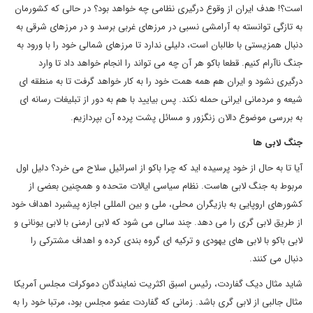
است؟! هدف ایران از وقوع درگیری نظامی چه خواهد بود؟ در حالی که کشورمان
به تازگی توانسته به آرامشی نسبی در مرزهای غربی برسد و در مرزهای شرقی به
دنبال همزیستی با طالبان است، دلیلی ندارد تا مرزهای شمالی خود را با ورود به
جنگ ناآرام کنیم. قطعا باکو هر آن چه می تواند را انجام خواهد داد تا وارد
درگیری نشود و ایران هم همه همت خود را به کار خواهد گرفت تا به منطقه ای
شیعه و مردمانی ایرانی حمله نکند. پس بیایید با هم به دور از تبلیغات رسانه ای
به بررسی موضوع دالان زنگزور و مسائل پشت پرده آن بپردازیم.
جنگ لابی ها
آیا تا به حال از خود پرسیده اید که چرا باکو از اسرائیل سلاح می خرد؟ دلیل اول
مربوط به جنگ لابی هاست. نظام سیاسی ایالات متحده و همچنین بعضی از
کشورهای اروپایی به بازیگران محلی، ملی و بین المللی اجازه پیشبرد اهداف خود
از طریق لابی گری را می دهد. چند سالی می شود که لابی ارمنی با لابی یونانی و
لابی باکو با لابی های یهودی و ترکیه ای گروه بندی کرده و اهداف مشترکی را
دنبال می کنند.
شاید مثال دیک گفاردت، رئیس اسبق اکثریت نمایندگان دموکرات مجلس آمریکا
مثال جالبی از لابی گری باشد. زمانی که گفاردت عضو مجلس بود، مرتبا خود را به