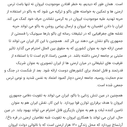
است. همان طور که دیدیم، به خطر افتادن موجودیت ایروان نه تنها باعث ترس
ارمنی ها و تمکین به خواسته های باکو و ترکیه می شود که به باکو در استفاده از
حربه تهدید علیه موجودیت ایروان در به کرسی نشاندن حرف خود کمک می کند.
ایران با دادن اطمینان به ایروان و ارسال پیامی روشن به باکو می تواند حربه
نقشه های جغرافیایی که در تبلیغات رسانه ای باکو بارها سیونیک را قسمتی از
جمهوری باکو نشان می دهند بی اثر کند. همچنین با این کار ایران می تواند تا
ضمن ارائه خود به عنوان کشوری که به حقوق بین الملل احترام می گذارد تاثیر
مثبتی بر جامعه ارمنی داشته باشد. در همین راستا، لازم است تا با استفاده از
ظرفیت های تبلیغاتی در میان ارمنی ها از ایران تصویری به عنوان شریک
قدرتمند و قابل اعتماد برای کشورهای دوست ارائه شود. بعد از شکست در جنگ و
عدم حمایت روسیه، جامعه ارمنی دچار کمبود اعتماد به نفس شدید و نوعی ترس
جمعی شده است.
همچنین در عین تنش زدایی با باکو، ایران می تواند به تقویت دفاعی جمهوری
ایروان با هدف برقراری توازن قوا بپردازد. با این کار، نقش ایران هم به عنوان
تامین کننده ثبات و هم به عنوان بازیگری قابل احترام می تواند بهبود یابد. در عین
حال، ایران می تواند با همکاری ایروان به تقویت شبه نظامیان ارمنی در قره باغ/
آرتساخ بپردازد که محل زندگی ۱۲۰ هزار ارمنی است که با ناتوانی دولت ایروان