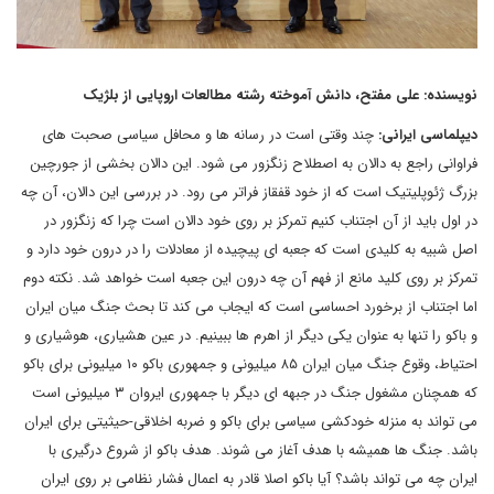
نویسنده: علی مفتح، دانش آموخته رشته مطالعات اروپایی از بلژیک
دیپلماسی ایرانی:
چند وقتی است در رسانه ها و محافل سیاسی صحبت های
فراوانی راجع به دالان به اصطلاح زنگزور می شود. این دالان بخشی از جورچین
بزرگ ژئوپلیتیک است که از خود قفقاز فراتر می رود. در بررسی این دالان، آن چه
در اول باید از آن اجتناب کنیم تمرکز بر روی خود دالان است چرا که زنگزور در
اصل شبیه به کلیدی است که جعبه ای پیچیده از معادلات را در درون خود دارد و
تمرکز بر روی کلید مانع از فهم آن چه درون این جعبه است خواهد شد. نکته دوم
اما اجتناب از برخورد احساسی است که ایجاب می کند تا بحث جنگ میان ایران
و باکو را تنها به عنوان یکی دیگر از اهرم ها ببینیم. در عین هشیاری، هوشیاری و
احتیاط، وقوع جنگ میان ایران ۸۵ میلیونی و جمهوری باکو ۱۰ میلیونی برای باکو
که همچنان مشغول جنگ در جبهه ای دیگر با جمهوری ایروان ۳ میلیونی است
می تواند به منزله خودکشی سیاسی برای باکو و ضربه اخلاقی-حیثیتی برای ایران
باشد. جنگ ها همیشه با هدف آغاز می شوند. هدف باکو از شروع درگیری با
ایران چه می تواند باشد؟ آیا باکو اصلا قادر به اعمال فشار نظامی بر روی ایران