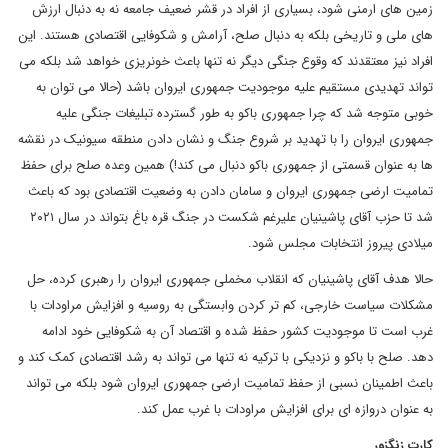
زمین های ارمنی شود، بسیاری از افراد در قشر ضعیف جامعه نه به دنبال ارزش
های ملی و تاریخی بلکه به دنبال صلح، آرامش و شکوفایی اقتصادی هستند. این
افراد نیز معتقدند که وقوع جنگی دیگر نه تنها باعث خونریزی خواهد شد بلکه می
تواند تهدیدی مستقیم علیه موجودیت جمهوری ایروان باشد (حالا می توان به
خوبی متوجه شد که چرا جمهوری باکو به طور گسترده تبلیغات جنگی علیه
جمهوری ایروان را با تهدید بر شروع جنگ و نشان دادن منطقه سیونیک در نقشه
ها به عنوان قسمتی از جمهوری باکو دنبال می کند!) همین وعده صلح برای حفظ
تمامیت ارضی جمهوری ایروان و سامان دادن به وضعیت اقتصادی بود که باعث
شد تا حزب آقای پاشینیان علیرغم شکست در جنگ قره باغ بتواند در سال ۲۰۲۱
میلادی پیروز انتخابات مجلس شود.
حالا هدف آقای پاشینیان که انقلاب مخملی جمهوری ایروان را رهبری کرده، حل
مشکلات سیاست خارجی، کم تر کردن وابستگی به روسیه و افزایش مراودات با
غرب است تا موجودیت کشور حفظ شده و اقتصاد آن به شکوفایی خود ادامه
دهد. صلح با باکو و نزدیکی با ترکیه نه تنها می تواند به رشد اقتصادی کمک کند و
باعث اطمینان نسبی از حفظ تمامیت ارضی جمهوری ایروان شود بلکه می تواند
به عنوان دروازه ای برای افزایش مراودات با غرب عمل کند.
کارت زنگزور