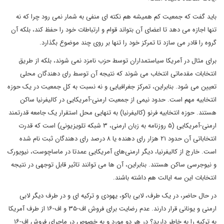
باید گفت که جمعیت کم همیشه هم نکته ای منفی به شمار نمی رود چرا که نه
تنها اجازه می دهد تا اعضای آن بتواند قوام و ارتباطات خود را حفظ کند، بلکه آن
گروه را قادر می سازد تا تمرکز خود را تنها بر روی چند موضوع بگذارد.
برای مثال در آمریکا سیاستمداران توسط حزب نامزد نمی شوند، بلکه از طریق
انتخابات مقدماتی انتخاب می شوند که نتیجه آن توسط رای دهندگان محلی
تعیین می شود. بنابراین، تمرکز جغرافیایی و نه نسبت به کل جمعیت در یک حوزه
انتخابیه مهم است. حدود نیمی از جمعیت ارمنی-آمریکایی در کالیفرنیا ساکن
هستند. حوزه انتخابیه فرنو (کالیفرنیا) به تنهایی محل استقرار یک جامعه قدرتمند
ارمنی-آمریکایی (۵ روزنامه به زبان ارمنی، ۳ شبکه تلویزیونی) است که قدرت
انتخاباتی آن حدود ۲۱ هزار رای دهنده یا ۸ درصد رای دهندگان ثبت نام شده
است. خارج از کالیفرنیا، دیگر ارمنی‌های آمریکایی عمدتا در ماساچوست، نیویورک
و نیوجرسی ساکن هستند. بنابراین، آن ها می توانند تاثیر قابل توجهی در نتیجه
انتخابات این سه ایالت هم داشته باشند.
در حال حاضر، در یک طرف، لابی باکو، یهودی و ترکیه ای و در طرف دیگر لابی
ارمنی و یونانی قرار دارند. عدم رضایت برای فروش اف-۳۵ و اف-۱۶ از طرف آمریکا
به ترکیه را به خاطر دارید؟ در هر دو مورد و به خصوص در ماجرای فروش اف-۱۶