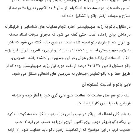
انتقال تجهیزات نظامی از رژیم صهیونیستی به باکو را بر عهده داشته اند که بر
اساس داده های موسسه صلح استکهلم، از سال ۲۰۱۶ تاکنون تقریبا ۷۰ درصد از
سلاح و مهمات ارتش باکو را تشکیل داده اند.
در مقابل، باکو به رژیم صهیونیستی اجازه انجام عملیات های شناسایی و خرابکارانه
در داخل ایران را داده است. حتی گفته می شود که ماجرای سرقت اسناد هسته
ای ایران هم از طریق باکو انجام شده است. در عین حال، گفته می شود که باکو
به رژیم صهیونیستی اطمینان داده تا در صورت رویارویی نظامی با ایران، این رژیم
امکان استفاده از پایگاه های هوایی در این جمهوری را داشته باشد. همچنین،
باکو مسئول تامین ۳۰ تا ۴۰ درصد از نفت مورد نیاز رژیم صهیونیستی بوده که از
طریق خط لوله باکو-تفلیس-جیحان به سرزمین های اشغالی منتقل می شود.
لابی باکو و فعالیت گسترده آن
البته باکو هم سال هاست که فعالیت های لابی گری خود را آغاز کرده و هزینه
فراوانی را صرف این کار کرده است.
به طور کلی اهداف لابی باکو در غرب را می توان بدین شکل خلاصه کرد: ۱. تاکید
بر اینکه باکو بازیگر مهمی برای تامین انرژی اروپا به حساب می آید ۲. جلب
حمایت غرب در این موضوع که از تمامیت ارضی باکو باید حمایت شود. ۳. ارائه