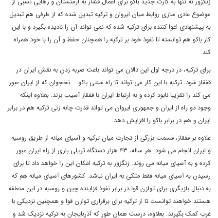
زنگزور نه تنها به کارت جدید باکو برای اعمال فشار به ارمنستان و رهایی نسبی از
موضوع عادی سازی روابط میان ایروان و ترکیه تبدیل شده که از طرفی هم تبدیل
به پیشنهادی اغوا کننده برای ترکیه شده که نمی تواند آن را نادیده بگیرد و با این
کار باکو هم توانسته تا نفوذ خود بر ترکیه را همچنان حفظ و آن را با خود همراه
کند.
برای ترکیه، در درجه اول این دالان می تواند باعث ضربه زدن به نقش ایران در
قفقاز شود. ترکیه با این کار می تواند تا راه سنتی باکو – نخجوان که از ایران عبور
می کند را تقریبا نابود کرده و به ارتباط ایران با قفقاز آسیب بزند. بعلاوه اینکه
وجود دو راه از ایران و جمهوری ایروان می تواند قدرت چانه زنی ترکیه هم در برابر
ایران و هم در برابر باکو را افزایش دهد.
علاوه بر قفقاز، قسمت بزرگی از تجارت میان ترکیه و آسیای میانه از طریق روسیه
و ایران انجام می شود. هر ساله، ۴۳ هزار دستگاه تریلی باری از راه ایران عبور
کرده و به آسیای میانه می روند. زنگزور به ترکیه امکان این را خواهد داد تا برای
رسیدن به آسیای میانه فقط متکی به ایران نباشد. کشورهای آسیای میانه هم که
به دنبال بازیگری برای توازن قوا در برابر نفوذ فزاینده چین و روسیه در این منطقه
هستند خواهند توانست تا از ترکیه برای برقراری توازن قوا و همچنین نزدیکی با
غرب کمک بگیرند. بعلاوه، درست همان طور که آذربایجان به ترکیه نزدیک شد و