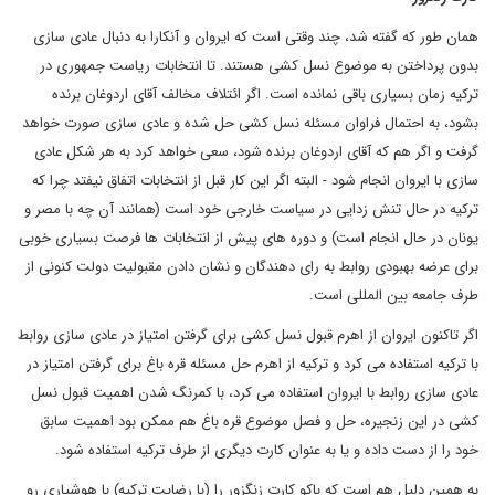
همان طور که گفته شد، چند وقتی است که ایروان و آنکارا به دنبال عادی سازی
بدون پرداختن به موضوع نسل کشی هستند. تا انتخابات ریاست جمهوری در
ترکیه زمان بسیاری باقی نمانده است. اگر ائتلاف مخالف آقای اردوغان برنده
بشود، به احتمال فراوان مسئله نسل کشی حل شده و عادی سازی صورت خواهد
گرفت و اگر هم که آقای اردوغان برنده شود، سعی خواهد کرد به هر شکل عادی
سازی با ایروان انجام شود - البته اگر این کار قبل از انتخابات اتفاق نیفتد چرا که
ترکیه در حال تنش زدایی در سیاست خارجی خود است (همانند آن چه با مصر و
یونان در حال انجام است) و دوره های پیش از انتخابات ها فرصت بسیاری خوبی
برای عرضه بهبودی روابط به رای دهندگان و نشان دادن مقبولیت دولت کنونی از
طرف جامعه بین المللی است.
اگر تاکنون ایروان از اهرم قبول نسل کشی برای گرفتن امتیاز در عادی سازی روابط
با ترکیه استفاده می کرد و ترکیه از اهرم حل مسئله قره باغ برای گرفتن امتیاز در
عادی سازی روابط با ایروان استفاده می کرد، با کمرنگ شدن اهمیت قبول نسل
کشی در این زنجیره، حل و فصل موضوع قره باغ هم ممکن بود اهمیت سابق
خود را از دست داده و یا به عنوان کارت دیگری از طرف ترکیه استفاده شود.
به همین دلیل هم است که باکو کارت زنگزور را (با رضایت ترکیه) با هوشیاری رو