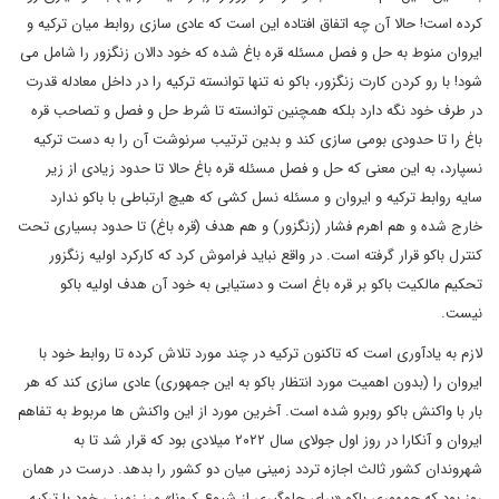
کرده است! حالا آن چه اتفاق افتاده این است که عادی سازی روابط میان ترکیه و
ایروان منوط به حل و فصل مسئله قره باغ شده که خود دالان زنگزور را شامل می
شود! با رو کردن کارت زنگزور، باکو نه تنها توانسته ترکیه را در داخل معادله قدرت
در طرف خود نگه دارد بلکه همچنین توانسته تا شرط حل و فصل و تصاحب قره
باغ را تا حدودی بومی سازی کند و بدین ترتیب سرنوشت آن را به دست ترکیه
نسپارد، به این معنی که حل و فصل مسئله قره باغ حالا تا حدود زیادی از زیر
سایه روابط ترکیه و ایروان و مسئله نسل کشی که هیچ ارتباطی با باکو ندارد
خارج شده و هم اهرم فشار (زنگزور) و هم هدف (قره باغ) تا حدود بسیاری تحت
کنترل باکو قرار گرفته است. در واقع نباید فراموش کرد که کارکرد اولیه زنگزور
تحکیم مالکیت باکو بر قره باغ است و دستیابی به خود آن هدف اولیه باکو
نیست.
لازم به یادآوری است که تاکنون ترکیه در چند مورد تلاش کرده تا روابط خود با
ایروان را (بدون اهمیت مورد انتظار باکو به این جمهوری) عادی سازی کند که هر
بار با واکنش باکو روبرو شده است. آخرین مورد از این واکنش ها مربوط به تفاهم
ایروان و آنکارا در روز اول جولای سال ۲۰۲۲ میلادی بود که قرار شد تا به
شهروندان کشور ثالث اجازه تردد زمینی میان دو کشور را بدهد. درست در همان
روز بود که جمهوری باکو «برای جلوگیری از شیوع کرونا» مرز زمینی خود با ترکیه