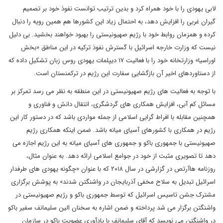
لابی یهودی را با خود همراه کرد و بدین ترتیب توانست نفوذ خود بر تصمیم
گیران غربی را افزایش دهد، به احتمال زیاد این کشورها هم همین رویه را دنبال
کرده و همزمان روابط خود با رژیم صهیونیستی را بهبود خواهند بخشید. بی دلیل
نیست که وزارت خارجه اسرائیل با گسترش نفوذ ترکیه در این مناطق «بخش
اوراسیا» وزارتخانه خود را با فعالیت ۱۷ دیپلمات یهودی روس زبان تشکیل داده که
از دستاوردهای اخیر آن بازگشایی سفارت این رژیم در ترکمنستان است.
با توجه به فعالیت های رژیم صهیونیستی در این منطقه به نظر می رسد تمرکز بر
مسائل کم آبی، افزایش همکاری های گردشگری، انتقال دانش و فناوری و
همچنین مقابله با افراط گرایی اسلامی از جمله مواردی باشد که در دستور کار این
رژیم در همکاری با کشورهای آسیای میانه باشد. ضمن اینکه همکاری رژیم
صهیونیستی با جمهوری باکو و جمهوری های آسیای میانه به این رژیم اجازه می
دهد تا تصویری مثبت از خود در جوامع اسلامی ارائه دهد. به عنوان مثال،
روزنامه هاآرتص در گزارشی در سال ۲۰۱۸ که با عنوان «چگونه یهودی های طرفدار
اسرائیل تبدیل به سلاح مخفی آذربایجان در واشنگتن شدند» به پوشش برگزاری
مشترک جشن تاسیس اسرائیل که توسط جمهوری باکو و رژیم صهیونیستی در
واشنگتن برگزار می شد پرداخته و ضمن اشاره به سخنان الین سلیمانف سفیر باکو
در واشنگتن می نویسد که آقای سلیمانف با یادآوری عضویت باکو در سازمان