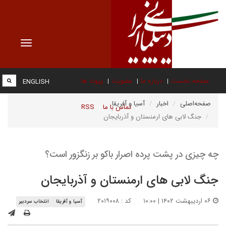
Toggle
vigation
صفحه نخست
درباره ما
عضویت
پیوند ها
ENGLISH
صفحه‌اصلی
اخبار
آسیا و آفریقا
تماس با ما
RSS
جنگ لابی های ارمنستان و آذربایجان
چه چیزی در پشت پرده اصرار باکو بر زنگزور است؟
جنگ لابی های ارمنستان و آذربایجان
۰۶ اردیبهشت ۱۴۰۲ | ۱۰:۰۰
کد : ۲۰۱۹۰۰۸
آسیا و آفریقا
انتخاب سردبیر