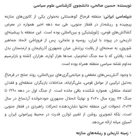
نویسنده: حسین صالحی، دانشجوی کارشناسی علوم سیاسی
دیپلماسی ایرانی:
منطقه قره‌باغ کوهستانی به‌عنوان یکی از کانون‌های منازعه
پیچیده و ریشه‌دار در قفقاز جنوبی، طی سه دهه اخیر همواره در معرض
کشاکش‌های قومی، ژئوپلیتیکی و بین‌المللی بوده است. این منطقه با پیشینه‌ای
تاریخی در پیوند با ایران، روسیه و عثمانی، پس از فروپاشی اتحاد جماهیر
شوروی، به صحنه‌ای از رقابت پرتنش میان جمهوری آذربایجان و ارمنستان بدل
شد؛ رقابتی که با سه جنگ تمام‌عیار، صدها هزار آواره، هزاران کشته و بازترسیم
مداوم نقشه سیاسی منطقه همراه بوده است.
با وجود آتش‌بس‌های مقطعی و میانجی‌گری‌های بین‌المللی، روند صلح در قره‌باغ
به‌دلیل ترکیبی از عوامل قومی، ملی‌گرایانه، مداخلات بازیگران منطقه‌ای و فقدان
اعتماد متقابل، همواره شکننده باقی مانده است. از جنگ اول در دهه ۱۹۹۰ تا
جنگ ۴۴ روزه سال ۲۰۲۰ و نهایتاً انحلال جمهوری خودخوانده آرتساخ در سال
۲۰۲۴، تحولات این منطقه نه‌تنها نشان‌دهنده تحرکات راهبردی در قفقاز جنوبی
است، بلکه تصویری روشن از تغییر توازن قدرت در محیط پیرامونی ایران و
آسیای میانه ارائه می‌دهد.
- زمینه تاریخی و ریشه‌های منازعه