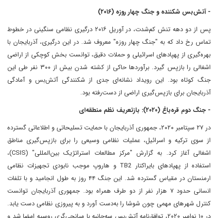
- آتش‌بس شکننده و جنگ چهار روزه (۲۰۱۶)
پس از دو دهه تنش کم‌شدت، در آوریل ۲۰۱۶ درگیری نظامی سنگینی در خطوط
تماس رخ داد که به "جنگ چهار روزه" معروف شد. در این درگیری، آذربایجان با
بهره‌گیری از پهپادهای اسرائیلی و حملات دقیق، توانست بخش کوچکی از اراضی
اشغالی را بازپس گیرد. برآوردها حاکی از کشته شدن بیش از ۳۰۰ نفر طی این
جنگ کوتاه بود. این رویداد نشانه‌ای جدی از شکنندگی آتش‌بس و آمادگی
آذربایجان برای بازپس‌گیری اراضی از دست‌رفته بود.
- جنگ دوم قره‌باغ (۲۰۲۰): بازتعریف نظم منطقه‌ای
در ۲۷ سپتامبر ۲۰۲۰، جمهوری آذربایجان با حمایت تسلیحاتی و اطلاعاتی گسترده
از سوی ترکیه و اسرائیل، عملیات نظامی وسیعی را برای بازپس‌گیری مناطق
اشغالی آغاز کرد. به گزارش "مرکز مطالعات استراتژیک بین‌المللی" (CSIS)،
استفاده از پهپادهای بایراکتار TB2 و هاروپ موجب نابودی تجهیزات نظامی
ارمنستان در مقیاس گسترده شد. این جنگ ۴۴ روز به طول انجامید و با تلفات
انسانی حدود ۷ هزار نفر از دو طرف همراه بود. جمهوری آذربایجان توانست
کنترل شهرهای مهمی چون شوشا را به‌دست آورد و به پیروزی نظامی دست یابد.
در ۱۰ نوامبر ۲۰۲۰، توافق‌نامه آتش‌بس سه‌جانبه با میانجی‌گری روسیه امضا شد و