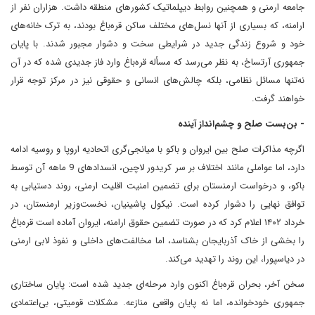
جامعه ارمنی و همچنین روابط دیپلماتیک کشورهای منطقه داشت. هزاران نفر از
ارامنه، که بسیاری از آنها نسل‌های مختلف ساکن قره‌باغ بودند، به ترک خانه‌های
خود و شروع زندگی جدید در شرایطی سخت و دشوار مجبور شدند. با پایان
جمهوری آرتساخ، به نظر می‌رسد که مسأله قره‌باغ وارد فاز جدیدی شده که در آن
نه‌تنها مسائل نظامی، بلکه چالش‌های انسانی و حقوقی نیز در مرکز توجه قرار
خواهند گرفت.
- بن‌بست صلح و چشم‌انداز آینده
اگرچه مذاکرات صلح بین ایروان و باکو با میانجی‌گری اتحادیه اروپا و روسیه ادامه
دارد، اما عواملی مانند اختلاف بر سر کریدور لاچین، انسدادهای 9 ماهه آن توسط
باکو، و درخواست ارمنستان برای تضمین امنیت اقلیت ارمنی، روند دستیابی به
توافق نهایی را دشوار کرده است. نیکول پاشینیان، نخست‌وزیر ارمنستان، در
خرداد ۱۴۰۲ اعلام کرد که در صورت تضمین حقوق ارامنه، ایروان آماده است قره‌باغ
را بخشی از خاک آذربایجان بشناسد، اما مخالفت‌های داخلی و نفوذ لابی ارمنی
در دیاسپورا، این روند را تهدید می‌کند.
سخن آخر، بحران قره‌باغ اکنون وارد مرحله‌ای جدید شده است: پایان ساختاری
جمهوری خودخوانده، اما نه پایان واقعی منازعه. مشکلات قومیتی، بی‌اعتمادی