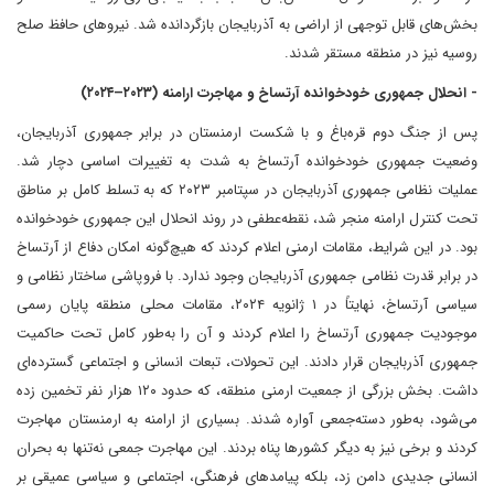
بخش‌های قابل توجهی از اراضی به آذربایجان بازگردانده شد. نیروهای حافظ صلح
روسیه نیز در منطقه مستقر شدند.
- انحلال جمهوری خودخوانده آرتساخ و مهاجرت ارامنه (۲۰۲۳–۲۰۲۴)
پس از جنگ دوم قره‌باغ و با شکست ارمنستان در برابر جمهوری آذربایجان،
وضعیت جمهوری خودخوانده آرتساخ به شدت به تغییرات اساسی دچار شد.
عملیات نظامی جمهوری آذربایجان در سپتامبر ۲۰۲۳ که به تسلط کامل بر مناطق
تحت کنترل ارامنه منجر شد، نقطه‌عطفی در روند انحلال این جمهوری خودخوانده
بود. در این شرایط، مقامات ارمنی اعلام کردند که هیچ‌گونه امکان دفاع از آرتساخ
در برابر قدرت نظامی جمهوری آذربایجان وجود ندارد. با فروپاشی ساختار نظامی و
سیاسی آرتساخ، نهایتاً در ۱ ژانویه ۲۰۲۴، مقامات محلی منطقه پایان رسمی
موجودیت جمهوری آرتساخ را اعلام کردند و آن را به‌طور کامل تحت حاکمیت
جمهوری آذربایجان قرار دادند. این تحولات، تبعات انسانی و اجتماعی گسترده‌ای
داشت. بخش بزرگی از جمعیت ارمنی منطقه، که حدود ۱۲۰ هزار نفر تخمین زده
می‌شود، به‌طور دسته‌جمعی آواره شدند. بسیاری از ارامنه به ارمنستان مهاجرت
کردند و برخی نیز به دیگر کشورها پناه بردند. این مهاجرت جمعی نه‌تنها به بحران
انسانی جدیدی دامن زد، بلکه پیامدهای فرهنگی، اجتماعی و سیاسی عمیقی بر