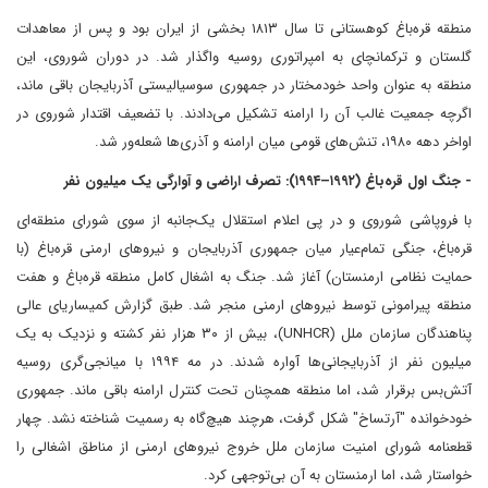
منطقه قره‌باغ کوهستانی تا سال ۱۸۱۳ بخشی از ایران بود و پس از معاهدات
گلستان و ترکمانچای به امپراتوری روسیه واگذار شد. در دوران شوروی، این
منطقه به عنوان واحد خودمختار در جمهوری سوسیالیستی آذربایجان باقی ماند،
اگرچه جمعیت غالب آن را ارامنه تشکیل می‌دادند. با تضعیف اقتدار شوروی در
اواخر دهه ۱۹۸۰، تنش‌های قومی میان ارامنه و آذری‌ها شعله‌ور شد.
- جنگ اول قره‌باغ (۱۹۹۲–۱۹۹۴): تصرف اراضی و آوارگی یک میلیون نفر
با فروپاشی شوروی و در پی اعلام استقلال یک‌جانبه از سوی شورای منطقه‌ای
قره‌باغ، جنگی تمام‌عیار میان جمهوری آذربایجان و نیروهای ارمنی قره‌باغ (با
حمایت نظامی ارمنستان) آغاز شد. جنگ به اشغال کامل منطقه قره‌باغ و هفت
منطقه پیرامونی توسط نیروهای ارمنی منجر شد. طبق گزارش کمیساریای عالی
پناهندگان سازمان ملل (UNHCR)، بیش از ۳۰ هزار نفر کشته و نزدیک به یک
میلیون نفر از آذربایجانی‌ها آواره شدند. در مه ۱۹۹۴ با میانجی‌گری روسیه
آتش‌بس برقرار شد، اما منطقه همچنان تحت کنترل ارامنه باقی ماند. جمهوری
خودخوانده "آرتساخ" شکل گرفت، هرچند هیچ‌گاه به رسمیت شناخته نشد. چهار
قطعنامه شورای امنیت سازمان ملل خروج نیروهای ارمنی از مناطق اشغالی را
خواستار شد، اما ارمنستان به آن بی‌توجهی کرد.