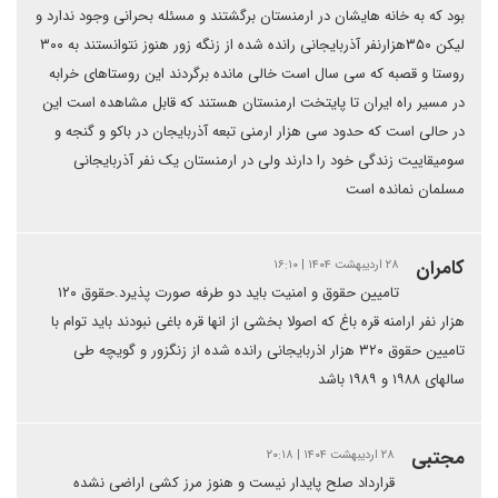
بود که به خانه هایشان در ارمنستان برگشتند و مسئله بحرانی وجود ندارد و
لیکن ۳۵۰هزارنفر آذربایجانی رانده شده از زنگه زور هنوز نتوانستند به ۳۰۰
روستا و قصبه که سی سال است خالی مانده برگردند این روستاهای خرابه
در مسیر راه ایران تا پایتخت ارمنستان هستند که قابل مشاهده است این
در حالی است که حدود سی هزار ارمنی تبعه آذربایجان در باکو و گنجه و
سومیقاییت زندگی خود را دارند ولی در ارمنستان یک نفر آذربایجانی
مسلمان نمانده است
کامران
۲۸ اردیبهشت ۱۴۰۴ | ۱۶:۱۰
تامیین حقوق و امنیت باید دو طرفه صورت پذیرد.حقوق ۱۲۰
هزار نفر ارامنه قره باغ که اصولا بخشی از انها قره باغی نبودند باید توام با
تامیین حقوق ۳۲۰ هزار اذربایجانی رانده شده از زنگزور و گویچه طی
سالهای ۱۹۸۸ و ۱۹۸۹ باشد
مجتبی
۲۸ اردیبهشت ۱۴۰۴ | ۲۰:۱۸
قرارداد صلح پایدار نیست و هنوز مرز کشی اراضی نشده