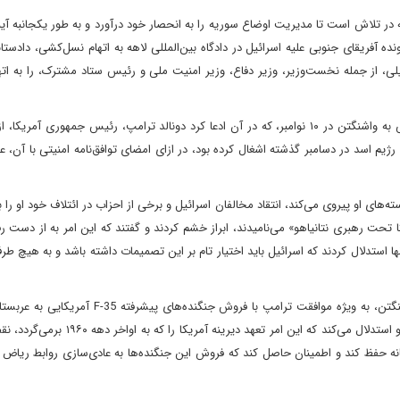
یه در تلاش است تا مدیریت اوضاع سوریه را به انحصار خود درآورد و به طور یکجانبه آی
ترکیه در اوت ۲۰۲۴ برای پیوستن به پرونده آفریقای جنوبی علیه اسرائیل در دادگاه بین‌المللی لاهه به اتهام نسل‌کشی، د
کم بازداشت ۳۷ مقام عالی‌رتبه اسرائیلی، از جمله نخست‌وزیر، وزیر دفاع، وزیر امنیت ملی و رئیس ستاد مشترک، را به 
۳- اظهارات احمد الشرع، رئیس جمهوری موقت سوریه، در سفرش به واشنگتن در ۱۰ نوامبر، که در آن ادعا کرد دونالد ترامپ، رئیس جمهوری 
ژیم اسد در دسامبر گذشته اشغال کرده بود، در ازای امضای توافق‌نامه امنیتی با آن، 
ته‌های او پیروی می‌کند، انتقاد مخالفان اسرائیل و برخی از احزاب در ائتلاف خود او را 
 تحت رهبری نتانیاهو» می‌نامیدند، ابراز خشم کردند و گفتند که این امر به از دست ر
استدلال کردند که اسرائیل باید اختیار تام بر این تصمیمات داشته باشد و به هیچ ط
۵- نتایج سفر محمد بن سلمان، ولیعهد عربستان سعودی، به واشینگتن، به ویژه موافقت ترامپ با فروش جن
مخاطب دیگر این اقدام است. اسرائیل با این فروش مخالف است و استدلال می‌کند که این امر تع
نه حفظ کند و اطمینان حاصل کند که فروش این جنگنده‌ها به عادی‌سازی روابط ریاض ب