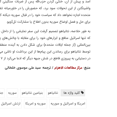
اسد و پیش از آن، خنثی کردن حزب‌الله پس از ضربات سنگینی که
واشینگتن از این تحولات سود برد، که حضورش را در خاورمیانه تقویت
متحده اجازه نخواهد داد که سیاست خود را در قبال سوریه دیکته کند،
برای حل و فصل اوضاع سوریه بدون اطلاع یا مشارکت تل‌آویو.
به طور خلاصه، نتانیاهو تصمیم گرفت این سفر نمایشی را از داخل خ
که تنها اسرائیل منافع و ابزارهای خود را برای مقابله با چالش‌ها
بین‌المللی (از جمله ایالات متحده) برای شکل دادن به آینده م
توسط نتانیاهو برای رساندن این پیام‌ها از این برداشت او ناشی
در دستیابی به پیروزی قاطع در شش جبهه دیگر که ادعا می‌کرد از ۷ اکتبر ۲۰۱۳ در آنها جنگ به راه انداخته است.
منبع:
مرکز مطالعات الاهرام
/ ترجمه: سید علی موسوی خلخالی
کلید واژه ها:
نتانیاهو
بنیامین نتانیاهو
سوریه
جن
امریکا و اسرائیل و سوریه
سوریه و امریکا
ارتش اسرائیل