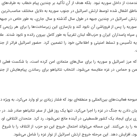
بلندمدت از داخل سوریه نبود. بلکه هدف از آن تأکید بر چندین پیام خطاب به طرف‌های 
 مناطق اشغال شده توسط ارتش اسرائیل در جنوب سوریه به دلایل مختلف مناسب‌ترین 
ی ارتش اسرائیل در چندین جبهه در طول سال گذشته و سال جاری، به طور خاص در جبهه
یه را پس از فروپاشی آن نابود کند و بازسازی این زیرساخت‌ها را برای هر رژیمی ک
پاه پاسداران ایران و حزب‌الله لبنان تقریباً به طور کامل بیرون رانده و نابود شدند. علا
ریه تأسیس و تسلط امنیتی و اطلاعاتی خود را تضمین کرد. حضور اسرائیل فراتر از ج
.
که مرز اسرائیل و سوریه را برای سال‌های متمادی امن کرده است، با شکست فعلی اس
 یمن و حماس در غزه مقایسه می‌شود، انتخاب نتانیاهو برای رساندن پیام‌هایش از ج
حه فعالیت‌های بین‌المللی و منطقه‌ای بود که فشار زیادی بر او وارد می‌کرد، به ویژه در
 دادن به جنگ در غزه را اجرا می‌کرد، تنها یک روز قبل از سفر نتانیاهو صادر شد. در ح
سیری برای ایجاد یک کشور فلسطینی در آینده مانع نمی‌شود، رد کرد. متحدان ائتلافی او، ب
 را رد می‌کنند. این مساله می‌تواند احتمال خروج این دو حزب از ائتلاف را با شروع 
د، افزایش دهد. این مرحله خروج ارتش اسرائیل از نوار غزه را شامل می‌شود.