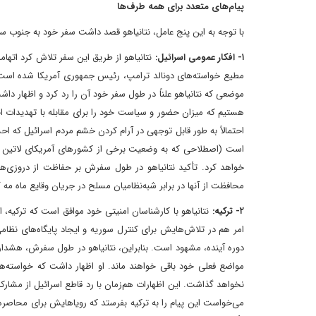
پیام‌های متعدد برای همه طرف‌ها
با توجه به این پنج عامل، نتانیاهو قصد داشت سفر خود به جنوب سور
۱- افکار عمومی اسرائیل:
نتانیاهو از طریق این سفر تلاش کرد اتهاما
مطیع خواسته‌های دونالد ترامپ، رئیس جمهوری آمریکا شده است،
موضعی که نتانیاهو علناً در طول سفر خود آن را رد کرد و اظهار دا
هستیم که میزان حضور و سیاست خود را برای مقابله با تهدیدات ا
احتمالاً به طور قابل توجهی در آرام کردن خشم مردم اسرائیل که 
است (اصطلاحی که به وضعیت برخی از کشورهای آمریکای لاتین اشا
خواهد کرد. تأکید نتانیاهو در طول سفرش بر حفاظت از دروزی‌ه
محافظت از آنها در برابر شبه‌نظامیان مسلح در جریان وقایع ماه م
۲- ترکیه:
نتانیاهو با کارشناسان امنیتی خود موافق است که ترکیه، 
امر هم در تلاش‌هایش برای کنترل سوریه و ایجاد پایگاه‌های نظ
دوره آینده، مشهود است. بنابراین، نتانیاهو در طول سفرش، هشدار 
مواضع فعلی خود باقی خواهند ماند. او اظهار داشت که خواسته‌ه
نخواهد گذاشت. این اظهارات هم‌زمان با رد قاطع اسرائیل از مشارکت
می‌خواست این پیام را به ترکیه بفرستد که رویاهایش برای محاصره