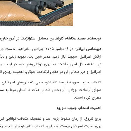
نویسنده: سعید عکاشه، کارشناس مسائل استراتژیک در أمور خاورم
دیپلماسی ایرانی:
در ۱۹ نوامبر ۲۰۲۵، بنیامین نتانی
ارتش اسرائیل، سپهبد ایال زمیر، مدیر شین بت، دیوید زینی و دیگر
در منطقه حائل اظهار داشت: «ما برای توانایی‌های خود در اینجا،
اسرائیل و مرز شمالی آن در مقابل ارتفاعات جولان، اهمیت زیادی قائ
انتخاب جنوب سوریه توسط نتانیاهو، جایی که نیروهای اسرائیلی ا
مجاور ارتفاعات جولان، از بخش شمالی فلات تا استان درعا به س
مطرح کرده است.
اهمیت انتخاب جنوب سوریه
برای شروع، از زمان سقوط رژیم اسد و تضعیف متعاقب توانایی ایران
برای امنیت اسرائیل نیست. بنابراین، انتخاب نتانیاهو برای انجا