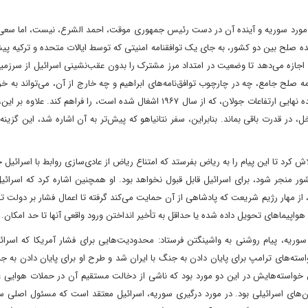
ر مورد سوریه و آینده آن در دست رئیس جمهوری موقت، احمد الشرع، نیست، اما سعی د
ده صلح بین دو کشور، به جای یک توافقنامه امنیتی که توسط ایالات متحده و ترکیه پی
 او اجازه می‌دهد تا وضعیت در امتداد مرز مشترک را بدون عقب‌نشینی اسرائیل از سرزمی
مه صلح جامع، چه در چارچوب توافق‌نامه‌های ابراهیم و چه خارج از آن، می‌تواند به 
اسرائیل از جنوب منجر شود و حتی امکان بحث در مورد تعیین آینده نهایی ارتفاعات جولان، که از سال ۱۹۶۷ اشغال شده است، را فراهم 
، در قدرت باقی بماند. بنابراین، سفر نتانیاهو که پیش‌تر به آن اشاره شد، این گزین
 کرد تا این پیام را به ریاض بفرستد که امتناع ریاض از عادی‌سازی روابط با اسرائیل جز
 منجر شود، برای اسرائیل قابل قبول نخواهد بود. او همچنین اشاره کرد که اسرائیل
ز مهار رژیم شریعت که پادشاهی از آن حمایت می‌کند گرفته تا اعمال فشار بر دولت ت
 سوریه، پیام روشنی به واشینگتن فرستاد: محدودیت‌هایی برای فشار آمریکا که اسرا
استه‌های ترامپ برای پایان دادن به جنگ با ایران شد و طرح او برای پایان دادن به ج
ل خواسته‌هایش در این دو مورد بود که ناشی از دخالت مستقیم آن در حملات هوایی عل
ان‌های اسرائیلی بود. در مورد درگیری سوریه، اسرائیل معتقد است که مسئول اصلی س