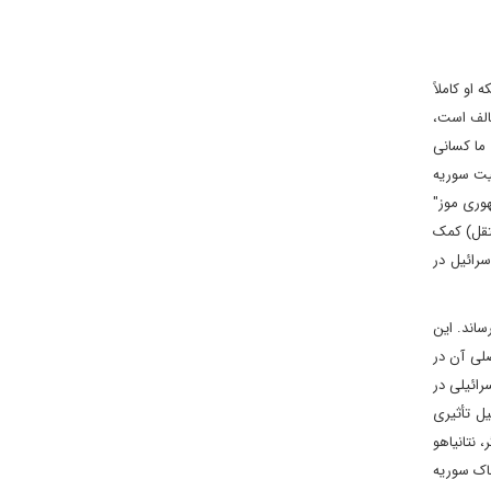
او کاملاً
الف است،
 ما کسانی
عیت سوریه
هوری موز"
تقل) کمک
رائیل در
ساند. این
لی آن در
رائیلی در
ل تأثیری
 نتانیاهو
خاک سوریه