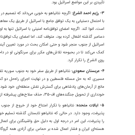
تأییدی بر این مواضع اسرائیل بود.
۳- رژیم احمد الشرع:
اگرچه نتانیاهو به خوبی می‌داند که تصمیم د
با احتمال دستیابی به یک توافق جامع با اسرائیل از طریق یک معاه
است، اغوا کند. اگرچه امضای توافق‌نامه امنیتی با اسرائیل تنها به
دسامبر گذشته اشغال کرده بود، متوقف کند، اما امضای یک توافق‌نا
کمک می‌کند تا در بحبوحه تلاش‌های مکرر برای سرنگونی او در داخل
روی الشرع را تکرار کرد.
۴- عربستان سعودی:
نتانیاهو از طریق سفر خود به جنوب سوریه تلاش
مسیری که به حل مسئله فلسطین و در نهایت اجرای راه‌حل دو کشور
مانع از آرمان‌های پادشاهی برای گسترش نقش منطقه‌ای خود شود، ا
خودداری از تحویل جنگنده‌های اف-۳۵، حذف سلاح‌های پیشرفته از هواپیماهای تحویل داده شده یا حداقل به تأخیر انداختن ورود واقعی آنها تا حد امکان.
۵- ایالات متحده:
نتانیاهو با تکرار امتناع خود از خروج از جنوب
پذیرفت، وجود دارد. در حالی که نتانیاهو تابستان گذشته تسلیم خو
را پذیرفت، این امر در درجه اول به دلیل حق واشینگتن برای اعما
هسته‌ای ایران و فشار اعمال شده بر حماس برای آزادی همه گروگ