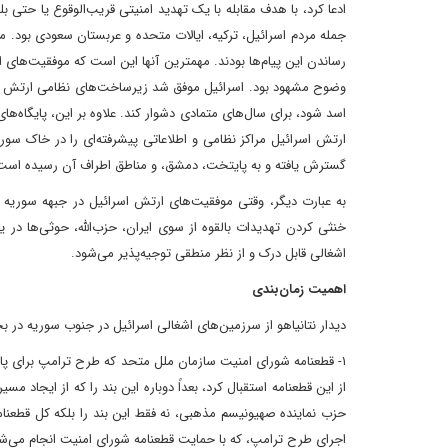
ادعا کرد، با هدف مقابله با یک تهدید امنیتی قریب‌الوقوع یا حتی 
جمله مردم اسرائیل، ترکیه، ایالات متحده و عربستان سعودی بود.
رساندن این پیام‌ها بودند. مهمترین آنها این است که موفقیت‌ها
وضوح مشهود بود. اسرائیل موفق شد زیرساخت‌های نظامی ارتش سور
اسد شود، برای سال‌های متمادی دشوار کند. علاوه بر این، پایگاه‌های س
ارتش اسرائیل مراکز نظامی و اطلاعاتی پیشرفته‌ای را در خاک سو
گسترش یافته و به پایتخت، دمشق، و مناطق اطراف آن رسیده است
به عبارت دیگر، وقتی موفقیت‌های ارتش اسرائیل در جبهه سوریه 
خنثی کردن تهدیدات بالقوه از سوی ایران، حزب‌الله، حوثی‌ها در
اشغالی قابل درک و از نظر منطقی توجیه‌پذیر می‌شود.
اهمیت زمان‌بندی
دیدار نتانیاهو از سرزمین‌های اشغالی اسرائیل در جنوب سوریه در بحبو
۱- قطعنامه شورای امنیت سازمان ملل متحد که طرح ترامپ برای پایان
از این قطعنامه استقبال کرد، بعداً دوباره این بند را که از ایجاد م
حزب نماینده صهیونیسم مذهبی، نه فقط این بند را بلکه کل قطعنامه
اجرای طرح ترامپ، که با حمایت قطعنامه شورای امنیت انجام می‌شو