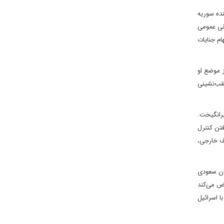
نده سوریه
ادستانی عمومی
اتهام جنایات
آمریکا، از موضع او
عقب‌نشینی
برانگیخت.
فتن کنترل
رف خارجی،
گنده‌های پیشرفته F-35 آمریکایی به عربستان سعودی
هد دیرینه آمریکا را که به اواخر دهه ۱۹۶۰ برمی‌گردد، نقض می‌کند
ا اسرائیل