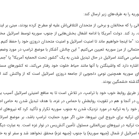
یه را به طرف‌های زیر ارسال کند:
تی را که مخالفان و برخی از متحدان ائتلافی‌اش علیه او مطرح کرده بودند، مبنی بر اینکه 
 رد کند. دولت آمریکا با ادامه اشغال بخش‌هایی از جنوب سوریه توسط اسرائیل مخ
شت: "ما اینجا خواهیم ماند تا امنیت اسرائیل و امنیت متحدان دروزی خود را حفظ کنیم.
حتمالی از مرز سوریه تعیین می‌کنیم." این چالش آشکار با موضع ترامپ در مورد وض
احساس می‌کنند اسرائیل در حال تبدیل شدن به یک "کشور تحت الحمایه آمریکا" یا "جم
ره دارد که واشینگتن با آنها مانند حیاط خلوت خود رفتار می‌کند، نه کشورهای مس
ای سوریه همچنین نوعی دلجویی از جامعه دروزی اسرائیل است که از واکنش کند اس
ه گذشته خشمگین بودند.
از طریق روابط خوب خود با ترامپ، در تلاش است تا به منافع امنیتی اسرائیل آسیب بر
امی در آنجا و هم در تقویت روابطش با حماس در غزه، با هدف تبدیل شدن به حامی اص
خود را به ترکیه در مورد نزدیک شدن به جنوب سوریه تکرار و تأکید کرد که نیروهای اس
ای ترکیه برای خروج این نیروها، حتی اگر مورد حمایت ترامپ باشد، بر موضع اسرائی
 ترکیه در نیروهای بین‌المللی مسئول تأمین آتش‌بس در نوار غزه است. به عبارت دیگر،
 اسرائیل از شمال (جبهه سوریه) یا جنوب (جبهه غزه) محقق نخواهد شد و سفر او به 