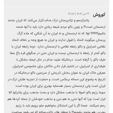
کوروش
۲۹ تیر ۱۴۰۳ | ۱۳:۵۷
پانترکیسم و نژادپرستان ترک مدام تکرار می‌کنند که ایران متحد
ارمنستان است!!! و چون باکو مردم شیعه زیادی دارد باید با آنها متحد
باشیم‌!!!!!!!!!! اولا که نه ارمنستان و نه ایران به آن شکلی که ماده گرگ
پرستان میگویند اتحاد را قبول ندارند و ایران به هیچ وجه بر خلاف اتحاد
نظامی اسراییل و باکو رابطه نظامی با ارمنستان ندارد. دوما رابطه ایران با
باکو کمتر از رابطه با ارمنستان نیست و ایران حتی در جنگهای قره باغ عملا
طرف باکو را گرفته است. درحالیکه علیف مدام در حال ایجاد مشکل با
طرفداری از اسراییل، در اختیار قرار دادن خاکش برای جاسوسی اسراییل،
معرفی خاک ایران به عنوان بخش تاریخی از سرزمین باکو درحالیکه در
تاریخ به وضوح این مساله برعکس است، و حمایت از تجزیه طلبان ترک در
ایران است ولی ارمنستان بسیار همسایه بهتری برای ایران بوده است.
سوما رژیم باکو اصولا با مذهب مشکل دارد و بحث مذهب برای پانترکها کلا
ابزار است چرا که آنها حتی به هم دین و مذهب خودشان از جمله کردها هم
رحم نمیکنند. ضمنا اگر با این استدلال بخواهیم جلو برویم باید با رژیم
بحرین هم متحد بشویم!!! با منطق های نژادپرستانه که نمی‌شود سیاست