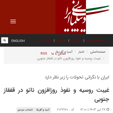
Toggle
vigation
صفحه نخست
درباره ما
عضویت
پیوند ها
ENGLISH
صفحه‌اصلی
اخبار
آسیا و آفریقا
تماس با ما
RSS
غیبت روسیه و نفوذ روزافزون ناتو در قفقاز جنوبی
ایران با نگرانی تحولات را زیر نظر دارد
غیبت روسیه و نفوذ روزافزون ناتو در قفقاز
جنوبی
۲۷ تیر ۱۴۰۳ | ۱۲:۰۰
کد : ۲۰۲۷۱۷۰
آسیا و آفریقا
انتخاب سردبیر