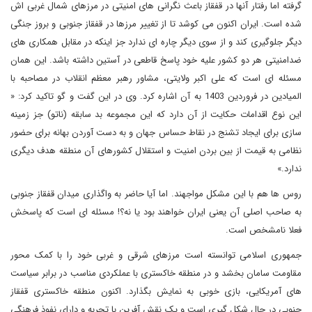
گرفته اما رفتار آنها در قفقاز باعث نگرانی های امنیتی در مرزهای شمال غربی اش
شده است. ایران اکنون می کوشد تا از تغییر مرزها در قفقاز جنوبی و بروز جنگی
دیگر جلوگیری کند و از سوی دیگر چاره ای ندارد جز اینکه در مقابل همکاری های
ضدامنیتی هر دو کشور علیه خود پاسخ قاطعی در آستین داشته باشد. این همان
مسئله ای است که علی اکبر ولایتی، مشاور رهبر معظم انقلاب در مصاحبه با
المیادین در فروردین 1403 به آن اشاره کرد. وی در این گفت و گو تاکید کرد: «
این نوع اقدامات حکایت از آن دارد که این مجموعه بد سابقه (ناتو) جز زمینه
سازی برای ایجاد تشنج در نقاط حساس جهان و به دست آوردن بهانه برای حضور
نظامی به قیمت از بین بردن امنیت و استقلال کشورهای آن منطقه هدف دیگری
ندارد.»
روس ها هم با این مشکل مواجهند. اما آیا حاضر به واگذاری میدان قفقاز جنوبی
به صاحب اصلی آن یعنی ایران خواهند بود یا نه؟! مسئله ای است که پاسخش
فعلا نامشخص است.
جمهوری اسلامی توانسته است مرزهای شرقی و غربی خود را با کمک محور
مقاومت سامان بخشد و در منطقه خاکستری با عملکردی مناسب در برابر سیاست
های آمریکایی، بازی خوبی به نمایش بگذارد. اکنون منطقه خاکستری قفقاز
جنوبی در حال شکل گیری است و یک نقش آفرین با تجربه و دارای نفوذ فرهنگی