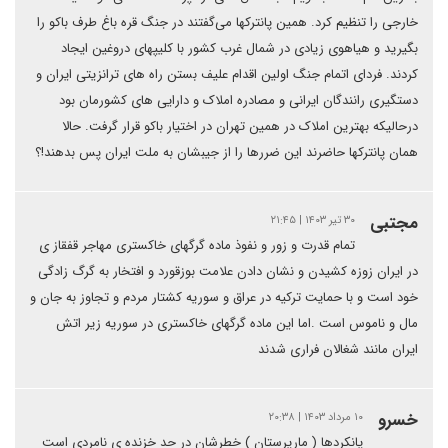
خارجی را تنظیم کرد. همین پانترکها می‌گفتند در جنگ قره باغ طرف باکو را
بگیرید و هیاهوی زیادی در شمال غرب کشور با کلیپهای دروغین ایجاد
کردند. فردای اتمام جنگ اولین اقدام علیف بستن راه های ترانزیتی ایران و
دستگیری رانندگان ایرانی و مصادره املاک و دارایی های کشورمان بود
درحالیکه بهترین املاک در همین تهران در اختیار باکو قرار گرفت. حالا
همان پانترکها حاضرند این ضررها را از جیبشان به ملت ایران پس بدهند!؟
مجتبی
۳۰ تیر ۱۴۰۳ | ۲۱:۴۵
تمام قدرت و زور و نفوذ ماده گرگهای خاکستری مهاجر قفقاز ی
در ایران زوزه کشیدن و نشان دادن علامت بوزقورد و افتخار به گرگ زادگی
خود است و با حمایت ترکیه در عراق و سوریه کشتار مردم و تجاوز به جان و
مال و ناموس است .اما این ماده گرگهای خاکستری در سوریه زیر اتش
ایران مانند شغالان فراری شدند
خسرو
۱۰ مرداد ۱۴۰۳ | ۲۰:۳۸
پانکردها ( مارپرستان ) خطرشان در حد خزنده ی نامردی است