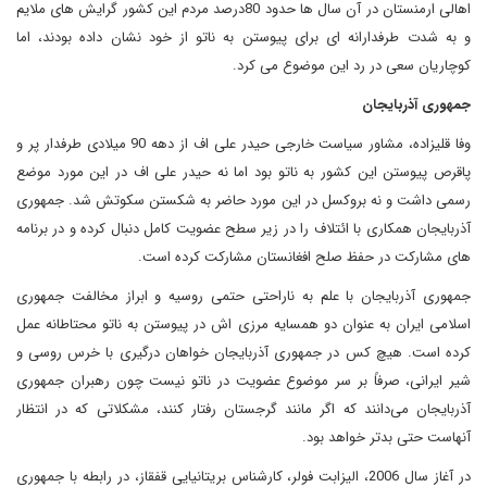
اهالی ارمنستان در آن سال ها حدود 80درصد مردم این کشور گرایش های ملایم
و به شدت طرفدارانه ای برای پیوستن به ناتو از خود نشان داده بودند، اما
کوچاریان سعی در رد این موضوع می کرد.
جمهوری آذربایجان
وفا قلیزاده، مشاور سیاست خارجی حیدر علی اف از دهه 90 میلادی طرفدار پر و
پاقرص پیوستن این کشور به ناتو بود اما نه حیدر علی اف در این مورد موضع
رسمی داشت و نه بروکسل در این مورد حاضر به شکستن سکوتش شد. جمهوری
آذربایجان همکاری با ائتلاف را در زیر سطح عضویت کامل دنبال کرده و در برنامه
های مشارکت در حفظ صلح افغانستان مشارکت کرده است.
جمهوری آذربایجان با علم به ناراحتی حتمی روسیه و ابراز مخالفت جمهوری
اسلامی ایران به عنوان دو همسایه مرزی اش در پیوستن به ناتو محتاطانه عمل
کرده است. هیچ کس در جمهوری آذربایجان خواهان درگیری با خرس روسی و
شیر ایرانی، صرفاً بر سر موضوع عضویت در ناتو نیست چون رهبران جمهوری
آذربایجان می‌دانند که اگر مانند گرجستان رفتار کنند، مشکلاتی که در انتظار
آنهاست حتی بدتر خواهد بود.
در آغاز سال 2006، الیزابت فولر، کارشناس بریتانیایی قفقاز، در رابطه با جمهوری