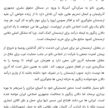
رهبری ناتو به سرکردگی آمریکا با ورود در مسائل حقوق بشری جمهوری
آذربایجان و اعمال تحریم هایی علیه آن تلاش دارد تا از زیاده خواهی آن علیه
ارمنستان جلوگیری کند و افکار عمومی اروپا را برای مهار باکو به کار گیرد، هر چند
باکو یک پای ثابت اجلاس ناتو در اروپاست. اروپایی ها می خواهند با راه اندازی
دالان زنگزور به ایجاد درآمد برای ارمنستان کمک کنند، چرا که مشکل اصلی دفاعی
ارمنستان کمبود منابع مالی برای خرید تسلیحات است.
در مقابل، ارمنستان نیز برای جبران این خدمت با کنار گذاشتن روسیه و خروج از
پیمان امنیت جمعی با شرکت در اجلاس ناتو در جلب حمایت غرب برای دفاع در
مقابل همسایه آذری اش سعی دارد و هم‌زمان می کوشد تا روسیه را به
سنگربندی غرب در قفقاز جنوبی مرعوب کند. شاید به همین دلیل است که آذری
ها دوست دارند جنوب ارمنستان را در تصرف خود داشته باشند تا از واریز درآمد
دالان خودخوانده زنگزور به خزانه ارمنی ها جلوگیری کنند.
ناتو بسیار علاقمند است محور لجستیکی خود به آسیای مرکزی را سریعتر به بهره
برداری برساند اما دالان زنگزور با مخالفت جمهوری اسلامی ایران مواجه شده
است. ایرانی ها می دانند افتتاح این مسیر تنها برای حمل و نقل کالای تجاری
نیست بلکه با راه اندازی آن کاروان های نظامی ناتو به حمل تجهیزاتشان علیه