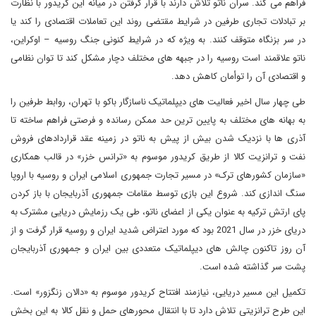
فراهم می کند. سران ناتو تلاش دارند با قرار گرفتن در میانه این کریدور با نظارت
بر تبادلات تجاری طرفین در شرایط مقتضی روند این تعاملات اقتصادی را کند یا
در سر بزنگاه متوقف کنند. به ویژه که در شرایط کنونی جنگ روسیه – اوکراین،
ناتو علاقمند است روسیه را در جبهه های مختلف دچار مشکل کند تا توان نظامی
و اقتصادی آن را توأمان کاهش دهد.
طی چهار سال اخیر فعالیت های دیپلماتیک ناسازگار باکو با تهران، روابط طرفین را
به بهانه های مختلف به پایین ترین حد ممکن رسانده و فرصتی فراهم ساخته تا
آذری ها با نزدیک شدن بیش از پیش به ناتو در زمینه عقد قراردادهای فروش
نفت و ترانزیت کالا از طریق کریدور موسوم به «ترانس خزر» در قالب همکاری
«سازمان کشورهای ترک» در مسیر تجارت جمهوری اسلامی ایران و روسیه با اروپا
سنگ اندازی کند. شروع این بازی توسط مقامات جمهوری آذربایجان با باز کردن
پای ارتش ترکیه به عنوان یکی از اعضای ناتو، طی یک رزمایش دریایی مشترک به
دریای خزر در سال 2021 بود که مورد اعتراض شدید ایران و روسیه قرار گرفت و از
آن روز تاکنون چالش های دیپلماتیک متعددی بین ایران و جمهوری آذربایجان
پشت سر گذاشته شده است.
تکمیل این مسیر دریایی، نیازمند افتتاح کریدور موسوم به «دالان زنگزور» است.
این طرح ترانزیتی تلاش دارد تا با انتقال محورهای حمل و نقل کالا به این بخش