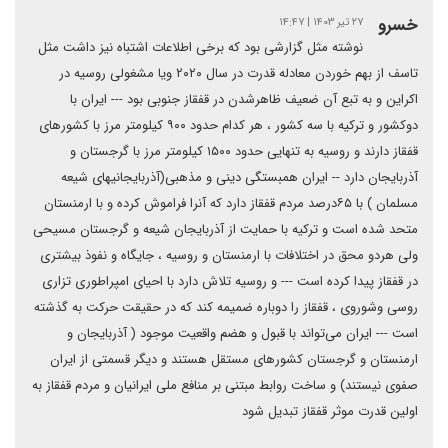
خسرو
۲۷ تیر ۱۴۰۳ | ۱۴:۴۷
نوشته مثل گزارشی بود که برخی اطلاعات اشتباه نیز داشت مثل
تاسف از بهم خوردن معادله قدرت در سال ۲۰۲۰ ویا مشغولی روسیه در
اکراین و به تبع آن ضعیف ظاهرشدن در قفقاز جنوبی بود --- ایران با
دوکشور و ترکیه با سه کشور ، هر کدام حدود ۹۰۰ کیلومتر مرز با کشورهای
قفقاز دارند و روسیه به تنهایی حدود ۱۵۰۰ کیلومتر مرز با گرجستان و
آذربایجان دارد -- ایران همبستگی دینی و مذهبی(آذربایجانیهای شیعه
مسلمان ) با ۶۵درصد مردم قفقاز دارد که آنرا فراموش کرده و با ارمنستان
متحد شده است و ترکیه با حمایت از آذربایجان شیعه و گرجستان مسیحی
ولی هردو محق در اختلافات با ارمنستان و روسیه ، جایگاه و نفوذ بیشتری
در قفقاز پیدا کرده است --- و روسیه تلاش دارد با احیای امپراطوری تزاری
روسی وشوروی ، قفقاز را دوباره ضمیمه کند که در حقیقت حرکت به گذشته
است --- ایران می‌تواند با قبول و هضم واقعیت موجود ( آذربایجان و
ارمنستان و گرجستان کشورهای مستقل هستند و دیگر قسمتی از ایران
صفوی نیستند) و ساخت روابط مبتنی بر منافع ملی ایرانیان و مردم قفقاز به
اولین قدرت موثر قفقاز تبدیل شود