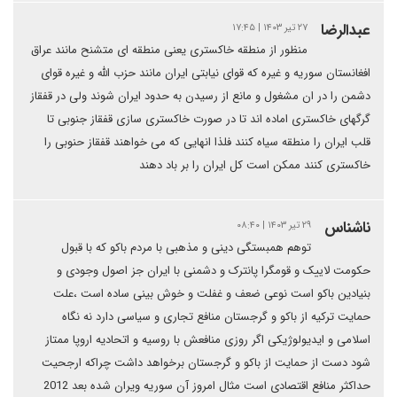
عبدالرضا
۲۷ تیر ۱۴۰۳ | ۱۷:۴۵
منظور از منطقه خاکستری یعنی منطقه ای متشنح مانند عراق
افغانستان سوریه و غیره که قوای نیابتی ایران مانند حزب الله و غیره قوای
دشمن را در ان مشغول و مانع از رسیدن به حدود ایران شوند ولی در قفقاز
گرگهای خاکستری اماده اند تا در صورت خاکستری سازی قفقاز جنوبی تا
قلب ایران را منطقه سیاه کنند فلذا انهایی که می خواهند قفقاز حنوبی را
خاکستری کنند ممکن است کل ایران را بر باد دهند
ناشناس
۲۹ تیر ۱۴۰۳ | ۰۸:۴۰
توهم همبستگی دینی و مذهبی با مردم باکو که با قبول
حکومت لاییک و قومگرا پانترک و دشمنی با ایران جز اصول وجودی و
بنیادین باکو است نوعی ضعف و غفلت و خوش بینی ساده است ،علت
حمایت ترکیه از باکو و گرجستان منافع تجاری و سیاسی دارد نه نگاه
اسلامی و ایدیولوژیکی اگر روزی منافعش با روسیه و اتحادیه اروپا ممتاز
شود دست از حمایت از باکو و گرجستان برخواهد داشت چراکه ارجحیت
حداکثر منافع اقتصادی است مثال امروز آن سوریه ویران شده بعد 2012