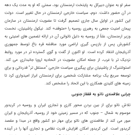
سفر او به عنوان دبیرکل به پایتخت ارمنستان بود، سمتی که او به مدت یک دهه
در آن حضور داشت. دوم، سیاست خارجی ارمنستان در حال تغییر است. دولت
این کشور در اوایل سال جاری تصمیم گرفت تا عضویت ارمنستان در سازمان
پیمان امنیت جمعی به رهبری روسیه را «متوقف» کند. نیکول پاشینیان، نخست
وزیر ارمنستان، علناً از روسیه به دلیل ناتوانی آن در ارائه تضمین های امنیتی به
کشورش پس از بازپس گیری اراضی مورد مناقشه قره باغ توسط جمهوری
آذربایجان انتقاد کرده است. او اکنون از گفت و گوی گسترده تر در مورد روابط
نزدیک تر با غرب، از جمله امکان عضویت در اتحادیه اروپا جانبداری می کند.
استولتنبرگ از پاشینیان برای پیگیری سیاست خارجی "مستقل تر" قدردانی و برای
توسعه سریع یک برنامه مشارکت شخصی برای ارمنستان ابراز امیدواری کرد تا
زمینه های کلیدی همکاری با این اتحاد را مشخص کند.
چرایی علاقمندی ناتو به قفقاز جنوبی
تلاش ناتو برای از بین بردن محور کاری و تجاری ایران و روسیه در کریدور
موسوم به شمال – جنوب که در مسیر زمینی خود از روسیه، آذربایجان و ایران
عبور می کند از علاقمندی های ناتو برای مهار دو کشور واقع در مبدا و مقصد
کریدور است. این کریدور امکان افزایش قدرت نظامی و تجاری آنها را در آینده