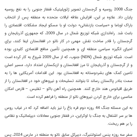
جنگ 2008 روسیه و گرجستان تصویر ژئوپلیتیک قفقاز جنوبی را به نفع روسیه
پایان داد. علاوه بر این، افزایش علاقه ایالات متحده به منطقه پس از انتخاب
باراک اوباما و «سیاست بازنشانی» دولت او با مسکو ایجاد مشکلات اقتصادی را
باعث شد. راه‌اندازی شبکه توزیع شمال در سال 2009، که جمهوری آذربایجان و
گرجستان را قادر ساخت نقش مهمی در کار ناتو در افغانستان ایفا کنند، برای
احیای انگیزه سیاسی منطقه ای و همچنین تأمین منافع اقتصادی کلیدی بوده
است. شبکه توزیع شمال (NDN) جنوب، که از سال 2009 شروع به کار کرده است
و از گرجستان و آذربایجان تا مرز افغانستان و ازبکستان امتداد دارد، مسیر اصلی
تامین کمک های بشردوستانه به افغانستان بود. این اقدامات آمریکایی ها را به
سمت بنادر پاکستان رساند تا بتوانند تسلیحات و نیروهای خود در افغانستان را از
طریق اقیانوس هند خارج کنند. همچنین راه آهن باکو – تفلیس – قارص امکان
مناسبی برای خارج کردن نیروهای ناتو از منطقه را فراهم کرده است.
به این مسئله جنگ 44 روزه دوم قره باغ را نیز باید اضافه کرد که در غیاب روس
ها بر سر اشتغال به جنگ با اوکراین، در قفقاز جنوبی معادلات دیپلماتیک و نظامی
را بر هم ریخت.
سفر سه روزه ینس استولتنبرگ، دبیرکل سابق ناتو به منطقه در مارس 2024، پس