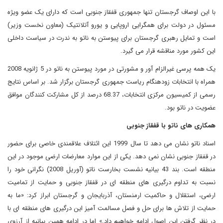
با این اوصاف گرجستان تنها جمهوری قفقاز جنوبی است که دارای یک عضو ویژه
مسئول در دولت برای همگرایی اروپایی و یورو آتلانتیک (معاون نخست وزیر)
است و تمایل رهبری گرجستان برای پیوستن به ناتو به ندرت در سیاست داخلی
این کشور مورد مناقشه قرار می گیرد.
یک همه پرسی غیرالزام آور و مشورتی در مورد پیوستن به ناتو در 5 ژانویه 2008
همراه با انتخابات زودهنگام ریاست جمهوری گرجستان برگزار شد. بر اساس نتایج
رسمی از کمیسیون مرکزی انتخابات، 68.37 درصد از کل مشارکت کنندگان موافق
عضویت در ناتو بود.
همکاری های ناتو با قفقاز جنوبی
اسناد ناتو نشان می دهد تا سال 1999 این ائتلاف علاقمندی خاصی برای حضور
در قفقاز جنوبی نشان نمی دهد. یکی از این موارد معارضات ارضی موجود در این
منطقه است. بند 43 بیانیه نشست بخارست ناتو (آوریل 2008) نگرانی خود را
نسبت به تداوم درگیری های منطقه ای در قفقاز جنوبی و حمایت از تمامیت
ارضی، استقلال و حاکمیت ارمنستان، آذربایجان و گرجستان ابراز کرد: «ما به
حمایت از تلاش ها برای حل و فصل مسالمت آمیز این درگیری های منطقه ای با
در نظر گرفتن این اصول ادامه خواهیم داد.» اما در ادامه همین بیانیه از آرزوی