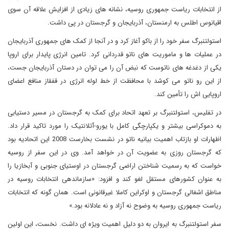
از انتخابات ریاست جمهوری روسیه، نشانه های زیادی از افزایش علاقه آن سوی
اقیانوس اطلس به ارمنستان، آذربایجان و گرجستان در پی داشت.
استولتنبرگ سفر خود را از باکو آغاز کرد و در آنجا از کمک های جمهوری آذربایجان
در عملیات ها و ماموریت های ناتو قدردانی کرد. تامین انرژی پایدار برای اروپا
یکی از دغدغه های ناتوست که نبض آن را می توان در دستان آذربایجان جست،
از این رو ناتو می کوشد با محافظت از خط لوله انرژی در قفقاز منافع اعضای
اروپایی اش را تأمین کند.
در تفلیس، استولتنبرگ بر تعهد اتحاد برای کمک به گرجستان در مسیر دستیابی
به دموکراسی بیشتر و یکپارچگی کامل با یورو-آتلانتیک را مورد تاکید قرار داد.
اظهارات او بازتاب اهمیت بیانیه ناتو در نشست بخارست 2008 این اتحادیه بود
که گرجستان روزی به عضویت آن در خواهد آمد. وی در این سفر از روسیه
خواست که به رسمیت شناختن اراضی گرجستان در اوستیای جنوبی و آبخازیا را
به عنوان کشور‌های مستقل لغو کند و افزود: «سازماندهی انتخابات روسیه در
مناطق اشغالی گرجستان و اوکراین کاملا غیرقانونی است. همان گونه که انتخابات
ریاست جمهوری روسیه به وضوح نه آزاد و نه عادلانه بود.»
سفر استولتنبرگ به ایروان به دو دلیل اهمیت ویژه ای داشت. نخست، این اولین