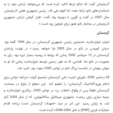
آذربایجان گفت که «باکو بارها تاکید کرده است که می‌خواهد ارتش خود را به
استانداردهای ناتو ارتقا دهد» اما الهام علی اف، رئیس جمهوری فعلی آذربایجان،
سال 2007 در گفت و گویی با دویچه وله گفت: «قرار گرفتن ارتش جمهوری
آذربایجان در ساختار ناتو هنوز برای طرفین زود است.»
گرجستان
ادوارد شواردنادزه، نخستین رئیس جمهوری گرجستان، در سال 1999 گفته بود:
«زمان کوبیدن در ناتو در سال 2005 فرا خواهد رسید.» در نهایت پارلمان
گرجستان در 13 سپتامبر 2002 زمانی که روابط با روسیه بسیار تیره بود، رای به
عضویت در ناتو داد، اقدامی که به طور رسمی توسط شواردنادزه زمانی که او به
عنوان مهمان در نشست پراگ ناتو در نوامبر 2002 دعوت بود، تایید شد.
28 دسامبر 2002، شورای امنیت ملی گرجستان تصمیم گرفت «برنامه دولتی برای
ادغام یورو-آتلانتیک گرجستان» را تنظیم کند. این سطح از تنوع در سیاست
گرجستان قطعاً پس از وقوع «انقلاب رز» در نوامبر 2003، برکناری شواردنادزه و
زمینه سازی برای ریاست جمهوری میخائیل ساکاشویلی، که از سال 2004 آغاز
شد، به پایان رسید. این امر در سند «تعهدات گرجستان تحت برنامه اقدام
مشارکت فردی (IPAP) با ناتو: 2004-2006» آمده است.