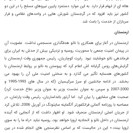
هاله ای از ابهام قرار دارد. به این موارد دستمزد پایین نیروهای مسلح را در این دو
کشور نیز باید افزود که در گرجستان شورش هایی در واحدهای نظامی و فرار
سربازان از خدمت را باعث شد.
ارمنستان
ارمنستان در آغاز برای همکاری با ناتو هدفگذاری منسجمی نداشت. عضویت آن
در پیمان امنیت جمعی با محوریت روسیه و نزدیکی بیش از حدش به ایران برای
فرماندهی ناتو خوشایند نبود. رابرت کوچاریان، رئیس جمهوری وقت ارمنستان با
گرایش‌های روس گرایانه اش اعلام کرد که پیوستن به ناتو بر روابط ارمنستان با
کشورهای همسایه تأثیر می گذارد و به سختی امنیت ملی آن را بهبود می
بخشد. در ادامه جانشین او سرژ سرکیسیان (که در سال های 1993-1995 و
2000-2007 و سپس به عنوان نخست وزیر به عنوان وزیر دفاع خدمت کرد)
صحبت های مشابهی را بیان کرد. اما آرتور باغداساریان، رئیس وقت پارلمان، در
مصاحبه با روزنامه آلمانی فرانکفورتر آلگماینه سایتونگ در آوریل 2006، تلاش کرد
از جریان اصلی ارمنستان منحرف شود. او اظهار داشت که از آنجایی که آینده
ارمنستان در داخل ناتو و اتحادیه اروپا خواهد بود، روسیه نباید «راه ما را به سوی
اروپا ببندد.» این در حالیست که بر اساس نظرسنجی های انجام شده در بین