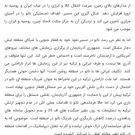
از مدارهای بالای زمین، سرعت انتقال کالا و انرژی را در غیاب ایران و روسیه به
اروپا افزایش دهد. شکل گیری این مسیر، اهداف لجستیکی ناتو را در آسیای
مرکزی تامین می کند و نزدیکی آن به مرکز مثلث اتحاد چین، روسیه و ایران را
موجب می شود.
اما به نظر می رسد ناتو در مسیر نفوذ خود به قفقاز جنوبی با شرکای منطقه ایش
دچار مشکل است. جمهوری آذربایجان از برگزاری رزمایش های مختلف نیروهای
آمریکایی با ارمنستان ناخرسند است و احساس خطر می کند. این تنها متوقف بر
آذری ها نیست و طرف ایرانی و ترکیه نیز از این رزمایش ها ابراز ناراحتی می
کنند. تکلیف ایرانی ها با ناتو در منطقه روشن است؛ آنها دشمن خونی همدیگر
هستند. اما علت ناراحتی ترکیه در این ماجراها به عنوان شریک منطقه ای ناتو در
احتمال از دست دادن نقش آفرینی خود بر سر مسائل قفقاز جنوبی نهفته است.
ترکیه پیش از این با حمایت از جمهوری آذربایجان، نقشی مستقل را برای منطقه
بازی می کرد اما حالا فرماندهی ناتو با اقدامات عملی اش در عدم تجهیز ارتش
ترکیه به تسلیحات به روز، نظیر جنگنده های اف 35 و عدم تحویل سامانه های
پدافندی، درصدد کاهش بازیگری این شریک ناتو در منطقه است. موضوعی که به
مذاق سیاستمداران ترک خوش نیامده و کار به تقابل دیپلماتیک در اقدامات منطقه
ای ناتو نظیر مقابله لفظی با اسرائیل کشیده است.