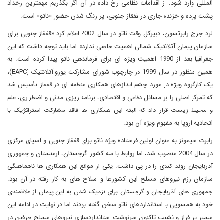
المللی وارد شود. از اقدامات نظامی رخ داده در آن اگر بگذریم مهمترین رخداد
پشت پرده و خزنده جاری در قفقاز جنوبی، پر رنگ شدن حضور «ناتو» است.
لرد جرج رابرتسون، دبیرکل وقت ناتو در سال 2002 اعلام کرد «قفقاز جنوبی برای
سازمان پیمان آتلانتیک شمالی اهمیت خاصی ندارد» اما باید توجه داشت که این
جغرافیا بعد از 1990 اهمیت ویژه ای برای فرماندهی ناتو پیدا کرده است. به
همین منظور در سال 1999 در چارچوب شورای مشارکت یورو-آتلانتیک (EAPC)،
یک کارگروه ویژه در مورد چشم اندازهای همکاری منطقه ای در قفقاز تأسیس شد
که تمرکز اصلی را بر مسائل دفاعی و اقتصادی، برنامه ریزی مدنی و اضطراری، علم
و محیط زیست قرار داد که البته این همکاری ها فاقد مشارکت استراتژیک با
اتحادیه اروپا به مفهوم ویژه آن بود.
رابرت سیمونز به عنوان اولین فرستاده ویژه ناتو برای قفقاز جنوبی و آسیای مرکزی
در سال 2004 منصوب شد، اما روابط با سه کشور گرجستان، ارمنستان و جمهوری
آذربایجان روند کندی را در پی داشت. یکی از موانع این همکاری ها ناهماهنگی
سازمان رزم نیروهای مسلح این کشورها و سلاح های به کار رفته در آن بود.
جمهوری های آذربایجان و گرجستان برای نزدیک شدن به این پیمان از علاقمندی
خود به همسویی با استانداردهای ناتو سخن گفته بودند اما در نهایت در ادامه این
مسیر پر فراز و نشیب تاکنون سرنوشت استانداردسازی نیروهای مسلح طرفین در