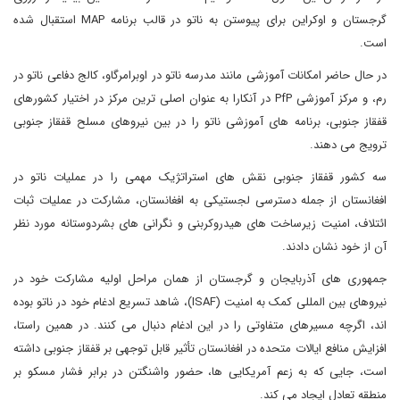
گرجستان و اوکراین برای پیوستن به ناتو در قالب برنامه MAP استقبال شده
است.
در حال حاضر امکانات آموزشی مانند مدرسه ناتو در اوبرامرگاو، کالج دفاعی ناتو در
رم، و مرکز آموزشی PfP در آنکارا به عنوان اصلی ترین مرکز در اختیار کشورهای
قفقاز جنوبی، برنامه های آموزشی ناتو را در بین نیروهای مسلح قفقاز جنوبی
ترویج می دهند.
سه کشور قفقاز جنوبی نقش های استراتژیک مهمی را در عملیات ناتو در
افغانستان از جمله دسترسی لجستیکی به افغانستان، مشارکت در عملیات ثبات
ائتلاف، امنیت زیرساخت های هیدروکربنی و نگرانی های بشردوستانه مورد نظر
آن از خود نشان دادند.
جمهوری های آذربایجان و گرجستان از همان مراحل اولیه مشارکت خود در
نیروهای بین المللی کمک به امنیت (ISAF)، شاهد تسریع ادغام خود در ناتو بوده
اند، اگرچه مسیرهای متفاوتی را در این ادغام دنبال می کنند. در همین راستا،
افزایش منافع ایالات متحده در افغانستان تأثیر قابل توجهی بر قفقاز جنوبی داشته
است، جایی که به زعم آمریکایی ها، حضور واشنگتن در برابر فشار مسکو بر
منطقه تعادل ایجاد می کند.