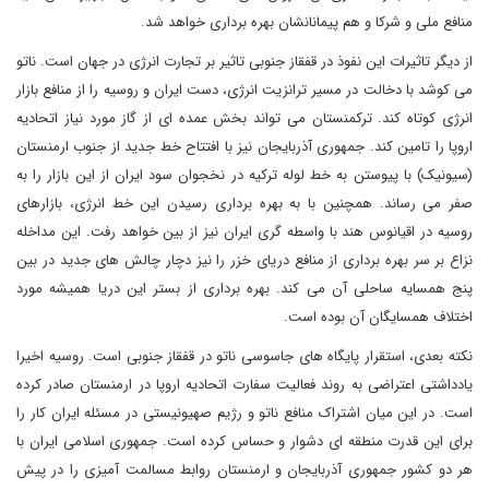
منافع ملی و شرکا و هم پیمانانشان بهره برداری خواهد شد.
از دیگر تاثیرات این نفوذ در قفقاز جنوبی تاثیر بر تجارت انرژی در جهان است. ناتو
می کوشد با دخالت در مسیر ترانزیت انرژی، دست ایران و روسیه را از منافع بازار
انرژی کوتاه کند. ترکمنستان می تواند بخش عمده ای از گاز مورد نیاز اتحادیه
اروپا را تامین کند. جمهوری آذربایجان نیز با افتتاح خط جدید از جنوب ارمنستان
(سیونیک) با پیوستن به خط لوله ترکیه در نخجوان سود ایران از این بازار را به
صفر می رساند. همچنین با به بهره برداری رسیدن این خط انرژی، بازارهای
روسیه در اقیانوس هند با واسطه گری ایران نیز از بین خواهد رفت. این مداخله
نزاع بر سر بهره برداری از منافع دریای خزر را نیز دچار چالش های جدید در بین
پنج همسایه ساحلی آن می کند. بهره برداری از بستر این دریا همیشه مورد
اختلاف همسایگان آن بوده است.
نکته بعدی، استقرار پایگاه های جاسوسی ناتو در قفقاز جنوبی است. روسیه اخیرا
یادداشتی اعتراضی به روند فعالیت سفارت اتحادیه اروپا در ارمنستان صادر کرده
است. در این میان اشتراک منافع ناتو و رژیم صهیونیستی در مسئله ایران کار را
برای این قدرت منطقه ای دشوار و حساس کرده است. جمهوری اسلامی ایران با
هر دو کشور جمهوری آذربایجان و ارمنستان روابط مسالمت آمیزی را در پیش