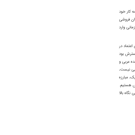
ربی، را سرلوحه کار خود
ران فروشی
مانی وارد
عتماد در
گسترش بود
ده عربی و
یبی نیست،
ک، مبارزه
زش هستیم.
نگاه بالا