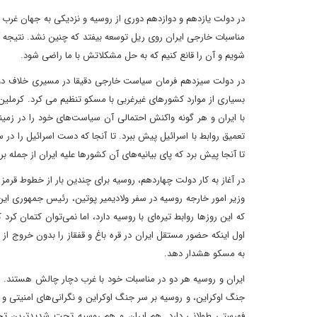
در دولت یازدهم و دوازدهم دوری از روسیه و نزدیکی به جهان غرب او
مناسبات خارجی ایران روی ریل توسعه بیفتد که چنین نشد. نتیجه 
شویم و آن را قانع کنیم که به حل مشکلاتش با ما راضی شود.
در دولت سیزدهم فرمان سیاست خارجی دقیقا در مسیری خلاف دو دو
بسیاری از موارد کشورهای غیرغربی با مسکو تنظیم می کرد. کرملین
با ایران و هر گونه واکنش احتمالی آن سیاست‌های خود را در زم
تعمیق روابط با اسرائیل پیش ببرد. تا آنجا که دست اسرائیل را در 
تا آنجا پیش برد که پای بیانیه‌های آن کشورها علیه ایران از جمله بر 
در آغاز به کار دولت چهاردهم، روسیه برای چندین بار از خطوط قرمز 
وزیر امور خارجه روسیه در سفر ولادیمیر پوتین، رئیس جمهوری این
که این روزها روابط تیره‌ای با روسیه دارد، اما نمی‌توان کتمان کر
اول اینکه حضور مستقل ایران در قره باغ و قفقاز را بدون خروج از 
به مسکو هشدار دهد.
ایران و روسیه هر دو در مناسبات خود با غرب دچار چالش هستند. ای
جنگ اوکراین، و روسیه بر سر جنگ اوکراین و نگرانی‌های امنیتی و 
فهرستی طولانی دارد. هم ایران و هم روسیه تحت شدیدترین تحریم