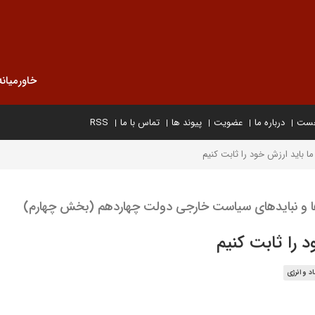
خاورمیانه
خست
درباره ما
عضویت
پیوند ها
تماس با ما
RSS
 باید ارزش خود را ثابت کنیم
دها و نبایدهای سیاست خارجی دولت چهاردهم (بخش چهارم)
 را ثابت کنیم
د و انرژی