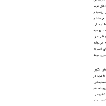
م‌های غرب
ی روسیه و
می‌داند و
ا در حالی
ست. روسیه
انایی‌های
 می‌تواند
ی اخیر به
یای میانه
های مگوی
با غرب در
 تسلیحاتی
پرونده هم
ن کشورهای
شند. مثلا