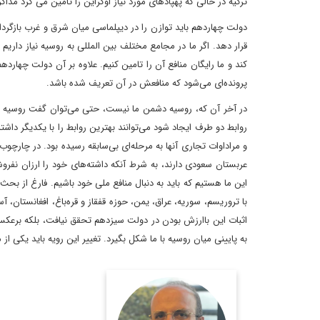
ترکیه در حالی که پهپادهای مورد نیاز اوکراین را تامین می کرد مذا
قرار دهد. اگر ما در مجامع مختلف بین المللی به روسیه نیاز داریم 
کند و ما رایگان منافع آن را تامین کنیم. علاوه بر آن دولت چهارد
پرونده‌ای می‌شود که منافعش در آن تعریف شده باشد.
در آخر آن که، روسیه دشمن ما نیست، حتی می‌توان گفت روسیه دش
روابط دو طرف ایجاد شود می‌توانند بهترین روابط را با یکدیگر داشت
و مراداوات تجاری آنها به مرحله‌ای بی‌سابقه رسیده بود. در چارچوب
عربستان سعودی دارند، به شرط آنکه داشته‌های خود را ارزان نفر
این ما هستیم که باید به دنبال منافع ملی خود باشیم. فارغ از بحث 
با تروریسم، سوریه، عراق، یمن، حوزه قفقاز و قره‌باغ، افغانستان، آس
اثبات این باارزش بودن در دولت سیزدهم تحقق نیافت، بلکه برعکس
به پایینی میان روسیه با ما شکل بگیرد. تغییر این رویه باید یکی 
روزنامه نگار، نویسنده،
مترجم و سردبیر دیپلماسی