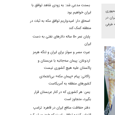
بسنت مدعی شد: به زودی شاهد توافق با
دیپلماسی میان شرق و غرب بازگرداند و همان شعار همیشگی ۴۵ ساله جمهوری
ایران خواهیم بود
ران در
اسحاق دار: امیدواریم توافق مکه به ثبات در
ه طرفی
منطقه کمک کند
پایان عمر ۵۰ ساله دلارهای نفتی به دست
ایران
عبرت مصر و سوئز برای ایران و تنگه هرمز
اردوغان: پیمان سه‌جانبه با عربستان و
پاکستان علیه هیچ کشوری نیست
زاکانی: پیام «پیمان مکه» بی‌اعتمادی
کشورهای منطقه به آمریکاست
یمن: هر کشوری که در کنار عربستان قرار
بگیرد، متجاوز است
دفتر حفاظت منافع ایران در قاهره: ترامپ
التماس‌کننده توافقی است که خود ویران کرد