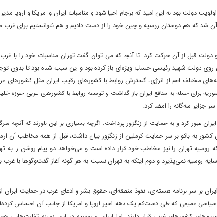
لویت دولت بود به این امید که برجام احیا شود و مناسبات ایران و امریکا و اروپا مدی
آن شد که هم دوستان روسیه و چین خود را از دست دادیم و هم نتوانستیم برای غرب م
لت قبل از آن حرکت کرد. تا آنجا که می توان گفت تهران مناسبات خود را با غرب 
 روی دولت شهید رئیسی حساب ویژه‌ای باز کرده بود و این سبب شده بود تا بدون توجه
ینه‌های مختلف اعم از انرژی، گسترش روابط با کشورهای رقیب ایران مثل کشورهای عر
سوریه برای حمله به منافع ایران باز گذاشت و توسعه روابط با کشورهای عربی حوزه خلی
سر جزایر سه‌گانه را امضا کرد.
ایران عبور کرد و به حمایت از زنگزور پرداخت. اگرچه بسیاری بر این باورند که آنچه سرگ
 کشور به باکو بر سر حمایت کرملین از زنگزور بیان داشت، قبل از همه مخاطب آن ارم
د که روسیه تهران را نیز مخاطب خود قرار داده است و می‌خواهد دو پیام روشن را به ته
سایه روسیه نمی‌پذیرد و دوم اینکه به تهران نسبت به هر گونه آغاز گفت‌وگوها با غرب 
ران بر سر برنامه هسته‌ای، نفوذ منطقه‌ای، حقوق بشر و ادعای غرب در حمایت ایران از
سیاسی‌ عمیقی که طی دست‌کم یک دهه اخیر اروپا و امریکا از جانب آن احساس کرده‌اند
‌های کشورهای غربی قرار دارند. اما ایران و روسیه در این زمینه تفاوت‌هایی هم د