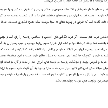
کرات روسیه و اوکراین در خاک خود را میزبان می‌شد.
دولت چهاردهم باید توازن را در دیپلماسی میان شرق و غرب بازگرداند و همان شعار همیشگی ۴۵ ساله جمهوری اسلامی، یعنی نه شرقی نه غ
که داریم، روسیه نیز به ایران در زمینه‌های مختلف نیاز دارد. قرار نیست روسیه به ما گ
هم باید ثابت کند که طرفی در پرونده‌های نه تنها روسیه بلکه هیچ کشوری نیست. صرفا ز
من غرب هم نیست؛ اگر غرب نگرانی‌های امنیتی و سیاسی روسیه را رفع کند و نوعی ا
ه باشند، کما اینکه در دهه نود و دهه اول هزاره سوم روابط روسیه و غرب بسیار رو به 
 دیپلماسی روسیه، ایران می‌تواند همان جایگاهی را داشته باشد که ترکیه و امارات متح
وشیم و خود را کوچک جا نیندازیم. روسیه به دنبال منافع خود است و این موضوع عج
خرید و فروش پهپاد و موشک، روسیه در زمینه‌های انرژی اعم از نفت و گاز، توافقات اوپ
یای میانه حتی امریکای لاتین نیاز مبرم به ما دارد و باید به آن ثابت کنیم بسیار با ار
 خود را بی‌ارزش و سهل‌الوصول نشان دادیم که سبب شد نوعی رابطه یک طرفه و نوعی 
از مهمترین اولویت‌های دولت چهاردهم باشد.