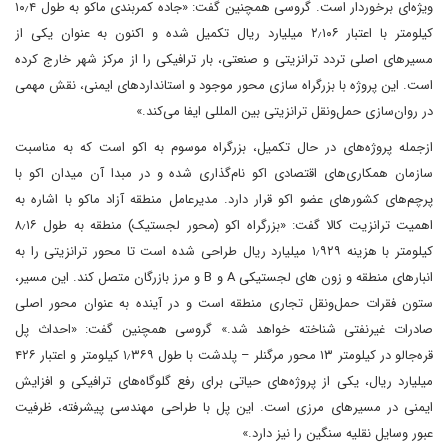
ویژه‌ای برخوردار است. گروسی همچنین گفت: «جاده کمربندی ماکو به طول ۱۰٫۴
کیلومتر با اعتبار ۲٫۱۰۶ میلیارد ریال تکمیل شده و اکنون به عنوان یکی از
مسیرهای اصلی تردد ترانزیتی و صنعتی، بار ترافیکی را از مرکز شهر خارج کرده
است. این پروژه با بزرگراه سازی محور موجود و استانداردهای ایمنی، نقش مهمی
در روان‌سازی حمل‌ونقل ترانزیتی بین المللی ایفا می‌کند.»
ازجمله پروژه‌های در حال تکمیل، بزرگراه موسوم به اکو است که به مناسبت
سازمان همکاری‌های اقتصادی اکو نام‌گذاری شده و در مبدا آن میدان اکو با
پرچم‌های کشورهای عضو اکو قرار دارد. مدیرعامل منطقه آزاد ماکو با اشاره به
اهمیت ترانزیت کالا گفت: «بزرگراه اکو (محور لجستیک) منطقه به طول ۸٫۱۶
کیلومتر با هزینه ۱٫۹۲۹ میلیارد ریال طراحی شده است تا محور ترانزیتی را به
انبارهای منطقه و زون های لجستیکی A و B و مرز بازرگان متصل کند. این مسیر،
ستون فقرات حمل‌ونقل تجاری منطقه است و در آینده به عنوان محور اصلی
صادرات غیرنفتی شناخته خواهد شد.» گروسی همچنین گفت: «احداث پل
قره‌جالو در کیلومتر ۱۳ محور مرگنلر – پلدشت با طول ۱٫۳۶۹ کیلومتر و اعتبار ۴۲۶
میلیارد ریال، یکی از پروژه‌های حیاتی برای رفع گلوگاه‌های ترافیکی و افزایش
ایمنی در مسیرهای مرزی است. این پل با طراحی مهندسی پیشرفته، ظرفیت
عبور وسایل نقلیه سنگین را نیز دارد.»