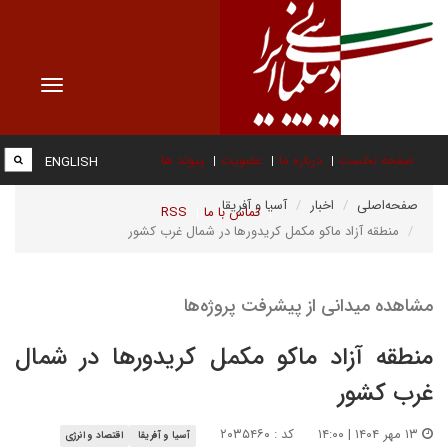
Toggle
vigation
صفحه نخست
درباره ما
عضویت
پیوند ها
ENGLISH
صفحه‌اصلی
اخبار
آسیا و آفریقا
تماس با ما
RSS
منطقه آزاد ماکو مکمل کریدورها در شمال غرب کشور
مشاهده میدانی از پیشرفت پروژه‌ها
منطقه آزاد ماکو مکمل کریدورها در شمال
غرب کشور
۱۳ مهر ۱۴۰۴ | ۱۴:۰۰
کد : ۲۰۳۵۴۶۰
آسیا و آفریقا
اقتصاد و انرژی