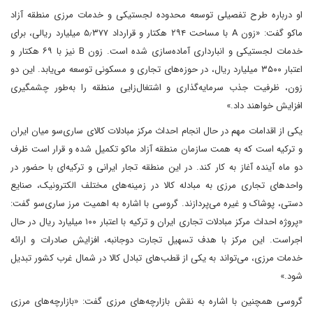
او درباره طرح تفصیلی توسعه محدوده لجستیکی و خدمات مرزی منطقه آزاد
ماکو گفت: «زون A با مساحت ۲۹۴ هکتار و قرارداد ۵٫۳۷۷ میلیارد ریالی، برای
خدمات لجستیکی و انبارداری آماده‌سازی شده است. زون B نیز با ۶۹ هکتار و
اعتبار ۳۵۰۰ میلیارد ریال، در حوزه‌های تجاری و مسکونی توسعه می‌یابد. این دو
زون، ظرفیت جذب سرمایه‌گذاری و اشتغال‌زایی منطقه را به‌طور چشمگیری
افزایش خواهند داد.»
یکی از اقدامات مهم در حال انجام احداث مرکز مبادلات کالای ساری‌سو میان ایران
و ترکیه است که به همت سازمان منطقه آزاد ماکو تکمیل شده و قرار است ظرف
دو ماه آینده آغاز به کار کند. در این منطقه تجار ایرانی و ترکیه‌ای با حضور در
واحدهای تجاری مرزی به مبادله کالا در زمینه‌های مختلف الکترونیک، صنایع
دستی، پوشاک و غیره می‌پردازند. گروسی با اشاره به اهمیت مرز ساری‌سو گفت:
«پروژه احداث مرکز مبادلات تجاری ایران و ترکیه با اعتبار ۱۰۰ میلیارد ریال در حال
اجراست. این مرکز با هدف تسهیل تجارت دوجانبه، افزایش صادرات و ارائه
خدمات مرزی، می‌تواند به یکی از قطب‌های تبادل کالا در شمال‌ غرب کشور تبدیل
شود.»
گروسی همچنین با اشاره به نقش بازارچه‌های مرزی گفت: «بازارچه‌های مرزی