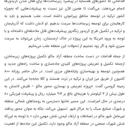
اقداماتی که کشورهای همسایه در پیشبرد زیرساخت‌ها برای فعال شدن کریدورها
انجام می‌دهند، می‌گفت تا همین الآن نیز نسبت به پیشرفت‌هایی که به‌ویژه
کشور ترکیه در توسعه مناطق پیرامونی داشته است، عقب هستیم و باید به
کارهایمان برای توسعه زیرساخت‌ها سرعت بدهیم. او اذعان داشت که آذربایجان
و ترکیه در تکمیل طرح کریدور زنگه‌زور پیشرفت‌های قابل ملاحظه‌ای داشته‌اند و با
توجه به ورود امریکا به این پروژه در خاک ارمنستان، زمان می‌تواند به سرعت
سپری شود و اگر زود نجنبیم از تحولات این منطقه عقب می‌مانیم.
از جمله اقدامات در دست ساخت منطقه آزاد ماکو تکمیل پروژه‌های زیرساختی
ازجمله تکمیل و تعریض پروژه‌های کلیدی جاده‌سازی و ساخت راه‌های جدید و
همچنین توسعه و بهینه‌سازی پایانه‌های مرزی است. در حال حاضر روزانه ۸۰۰
کامیون از طریق مرز ایران و ترکیه در تردد هستند و کالا جابه‌جا می‌کنند. در این
زمینه گروسی گفت: «پروژه تعریض و بهسازی محور ماکو – قلیش لانمش به
طول بیش از ۴ کیلومتر با هزینه‌ای بالغ بر ۹۱۴ میلیارد ریال و پیشرفت فیزیکی ۸۰
درصدی در حال اجراست. این مسیر نه‌تنها دسترسی به روستاهای شمالی منطقه
و شهرک صنایع سبک را به مراکز شهر تسهیل می‌کند، بلکه به عنوان محور پدافند
غیرعامل شهر ماکو در تصادفات و ارتقاء ایمنی نقش مهمی دارد.» با توجه به این‌که
شش شهرک صنعتی در منطقه آزاد ماکو وجود دارد، تکمیل این جاده‌ها از اهمیت