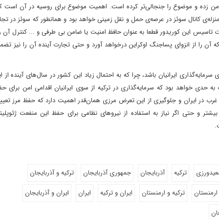
ا دامن زده و موضوع را جنجالی‌تر کرده است. اهمیت موضوع برای روسیه در آن است ک
له‌ی کانال سوئز در عرصه‌ی حمل و نقل زمینی خواهد بود و همانطور که سوئز در تجا
ت تاسیس این کوریدور قطعا به عنوان حافظ امنیت یا ضامن بی طرفی و ... کنترل آن 
آن را از انزوای پساجنگ اوکراین درخواهد آورد و حتی تجارت آینده آن را نیز تضم
رمایه‌گذاری ایرانیان باشد، چرا که به احتمال زیاد این کشور در سال‌های آینده از ای
به حدی خواهد بود که سرمایه‌گذاری در ترکیه از سوی ایرانیان اقدامی امن برای ح
رب در ایران و جلوگیری از این تعرض مرزی همان‌قدر اهمیت دارد که حفظ مرز تعیی
 و حتی چه بسا بیشتر و حتی اگر نیاز به استفاده از نیروهای نظامی برای حفظ این منفعت ژئوپل
.
عیدورزی
ترکیه
آذربایجان
جمهوری آذربایجان
ترکیه و آذربایجان
 ارمنستان
ترکیه و ارمنستان
ایران و ترکیه
ایران
ایران و آذربایجان
ان