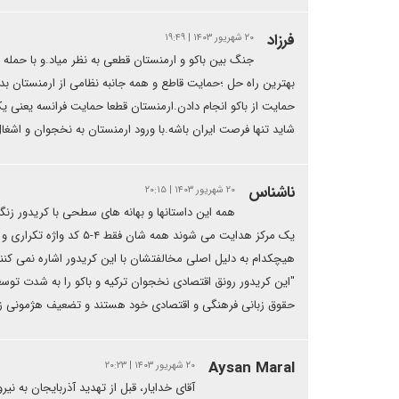
فرزاد
۲۰ شهریور ۱۴۰۳ | ۱۹:۴۹
جنگ بین باکو و ارمنستان قطعی به نظر میاد.و با حمله
بهترین راه حل ؛حمایت قاطع و همه جانبه نظامی از ارمنستان ب
حمایت از باکو انجام دادن.ارمنستان قطعا حمایت فرانسه یعنی
شاید تنها فرصت ایران باشه.با ورود ارمنستان به نخجوان و اشغال 
ناشناس
۲۰ شهریور ۱۴۰۳ | ۲۰:۱۵
همه این داستانها و بهانه های سطحی با کریدور زنگ
یک مرکز هدایت می شوند هم
هیچکدام به دلیل اصلی مخالفتشان با این کریدور اشاره نمی کنند
"این کریدور رونق اقتصادی نخجوان ترکیه و باکو را به شدت ت
حقوق زبانی فرهنگی و اقتصادی خود هستند و تضعیف هژمونی ز
Aysan Maral
۲۰ شهریور ۱۴۰۳ | ۲۰:۲۳
آقای خدایار، قبل از تهدید آذربایجان به نی