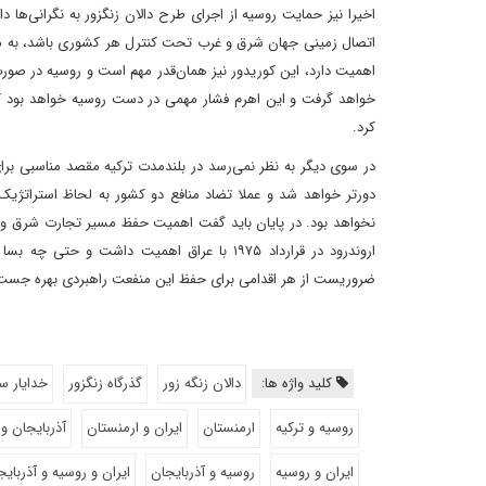
اخیرا نیز حمایت روسیه از اجرای طرح دالان زنگزور به نگرانی‌ه
اتصال زمینی جهان شرق و غرب تحت کنترل هر کشوری باشد، به منز
اهمیت دارد، این کوریدور نیز همان‌قدر مهم است و روسیه در صور
خواهد گرفت و این اهرم فشار مهمی در دست روسیه خواهد بود که 
کرد.
در سوی دیگر به نظر نمی‌رسد در بلندمدت ترکیه مقصد مناسبی برای س
دورتر خواهد شد و عملا تضاد منافع دو کشور به لحاظ استراتژیک 
نخواهد بود. در پایان باید گفت اهمیت حفظ مسیر تجارت شرق و غ
اروندرود در قرارداد ۱۹۷۵ با عراق اهمیت داشت
ضروریست از هر اقدامی برای حفظ این منفعت راهبردی بهره جست
کلید واژه ها:
دالان زنگه زور
گذرگاه زنگزور
خدایار س
روسیه و ترکیه
ارمنستان
ایران و ارمنستان
آذربایجان و
ایران و روسیه
روسیه و آذربایجان
ایران و روسیه و آذربایج