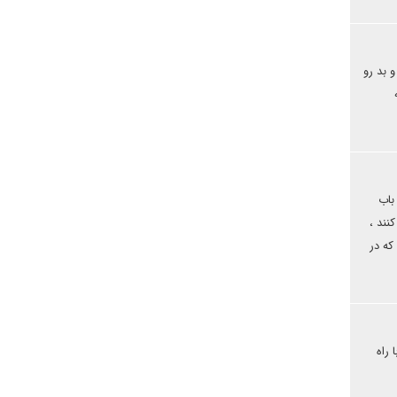
 بد رو
باب
نند ،
که در
راه