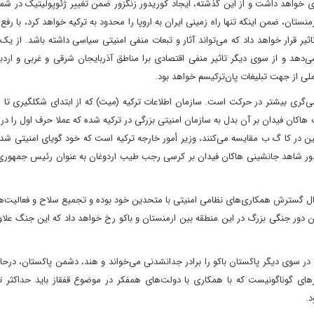
ی خواهد داشت و از این گذشته، ایجاد کوریدور زنگزور ضمن تغییر ژئوپولیتیک در شما
ستان، ضمن اینکه تنها راه زمینی ایران به اروپا را محدود به ترکیه خواهد کرد، با رفع نی
تاثیر قرار خواهد داد که می‌تواند آثار و تبعات منفی امنیتی سیاسی داشته باشد. از ی
ی‌دهد و از سوی دیگر تاثیر منفی اقتصادی برا مناطق آذربایجان شرقی و غربی و ارد
ی از جهت تبلیغات پان‌ترکیسم خواهد بود.
کان فیدان بر آن بدل به سازمان امنیتی بزرگی در ترکیه شده که عملا حرف اول را در
پوتین در کا گ ب مقایسه می‌کنند، وزیر أمور خارجه ترکیه است که خود گویای امنیتی ش
ور شاهد جانشینی هاکان فیدان بر کرسی رجب طیب اردوغان به عنوان رئیس جمهوری ت
رحال گسترش همکاری‌های نظامی امنیتی با متحدین خود بوده و تجمیع سلاح و فعالیت‌
ن دور جنگی بزرگ در این منطقه بین ارمنستان و باکو رخ خواهد داد که این جنگ علاوه
در سوی دیگر پاکستان باکو را برادر جدانشدنی می‌خواند و هند، دشمن پاکستان، درح
ی گوناگونیست که با همکاری با دولت‌های همفکر در موضوع قفقاز باید حداکثر ت
د.