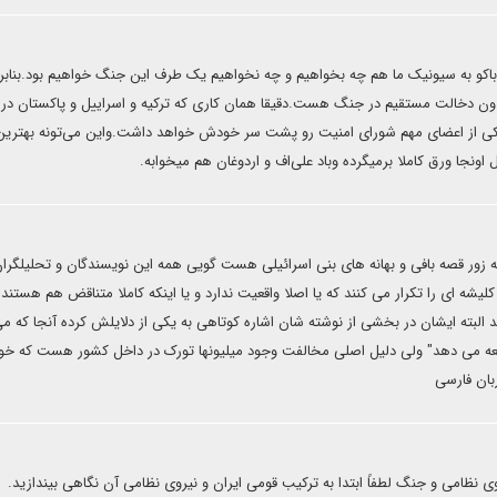
 باکو به سیونیک ما هم چه بخواهیم و چه نخواهیم یک طرف این جنگ خواهیم بود.بنابر
دون دخالت مستقیم در جنگ هست.دقیقا همان کاری که ترکیه و اسراییل و پاکستان در
 یکی از اعضای مهم شورای امنیت رو پشت سر خودش خواهد داشت.واین می‌تونه بهترین
اونجا ورق کاملا برمیگرده وباد علی‌اف و اردوغان هم میخوابه.
ه زور قصه بافی و بهانه های بنی اسرائیلی هست گویی همه این نویسندگان و تحلیلگران
ه شان فقط ۴-۵ کد واژه تکراری و کلیشه ای را تکرار می کنند که یا اصلا واقعیت ندارد و یا اینکه کاملا متناقض هم هستن
 البته ایشان در بخشی از نوشته شان اشاره کوتاهی به یکی از دلایلش کرده آنجا که م
وسعه می دهد" ولی دلیل اصلی مخالفت وجود میلیونها تورک در داخل کشور هست که خو
بان فارسی
روی نظامی و جنگ لطفاً ابتدا به ترکیب قومی ایران و نیروی نظامی آن نگاهی بیندازید.