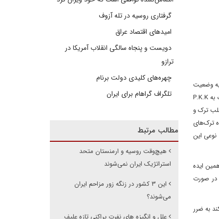
گرفتاری روسیه در تله آزوف
امیدهای اقتصاد عراق
دویست و پنجاه سالگی انقلاب آمریکا در
ترازو
چهره‌های کلیدی دولت برنام
 به وضعیت
تلگراف گراهام برای ایران
سیاسی امنیتی این دو کشور پرداخت. به طور کلی ترکیه دارای دو گروه مافیای بزرگ است. مافیای جنوب که مافیای کرد و نزدیک به P.K.K
غلب ترک و
ه ترک‌های
مطالب مرتبط
نوعی این
هیچ‌وقت روسیه و ارمنستان متحد
استراتژیک ایران نمی‌شوند
همین ایده
 در صورت
این ۳ کشور در زنگه زور مزاحم ایران
می‌شوند؟
ند به ضرر
علل و انگیزه های نفرت پراکنی تازه علیف