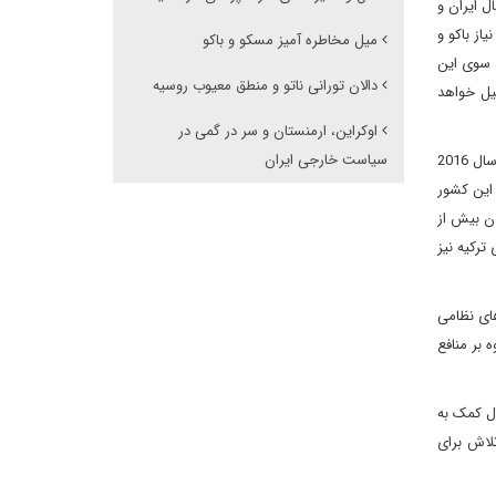
ل ایران و
از باکو و
میل مخاطره آمیز مسکو و باکو
ک سوی این
دالان تورانی ناتو و منطق معیوب روسیه
بیل خواهد
اوکراین، ارمنستان و سر در گمی در
سیاست خارجی ایران
در حال حاضر ترکیه به سمت و سوی یک سیستم اقتدارگراتر و نظامی‌گری بیشتر در حرکت است. سازمان اطلاعات ترکیه (میت) که از ابتدای شکلگیری تا سال 2016
 این کشور
دن بیش از
رکیه نیز
های نظامی
 بر منافع
ال کمک به
لاش برای