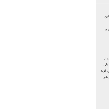
این
 و
 از
د ولی
ی گوید
اهان