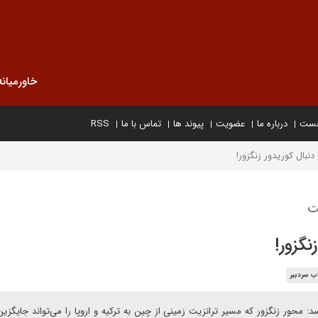
خاورمیانه
خست
درباره ما
عضویت
پیوند ها
تماس با ما
RSS
نبال کوریدور زنگزور!
ت
گزور!
ب سردبیر
: محور زنگزور که مسیر ترانزیت زمینی از چین به ترکیه و اروپا را می‌تواند جایگزی