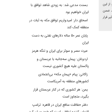
از این
بسنت مدعی شد: به زودی شاهد توافق با
ن، ضمن
ایران خواهیم بود
یر قرار
اسحاق دار: امیدواریم توافق مکه به ثبات در
منطقه کمک کند
پایان عمر ۵۰ ساله دلارهای نفتی به دست
ایران
عبرت مصر و سوئز برای ایران و تنگه هرمز
اردوغان: پیمان سه‌جانبه با عربستان و
پاکستان علیه هیچ کشوری نیست
زاکانی: پیام «پیمان مکه» بی‌اعتمادی
کشورهای منطقه به آمریکاست
یمن: هر کشوری که در کنار عربستان قرار
بگیرد، متجاوز است
دفتر حفاظت منافع ایران در قاهره: ترامپ
التماس‌کننده توافقی است که خود ویران کرد