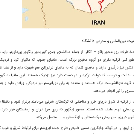
نیت بین‌المللی و مدرس دانشگاه
اطرات روز محور باکو – آنکارا از جمله مناقشه‌ی جدی کوریدور زنگزور بپردازیم، باید
کشور نیز درگیری دارند و مافیای شمال که به مافیای ترابوزان هم شهرت دارد و از قضا ا
دالت و توسعه که دولت ترکیه را در دست دارد نیز نزدیک هستند. این مافیا به گرو
روه نئوفاشیست ترک هستند و معتقد به پان تورانیسم نیز نزدیکی زیادی دارد و به 
تری را نیز انجام می‌دهد.
از ترکیه تا شرق دریای خزر و مناطقی که ترکستان شرقی می‌نامند برقرار شود و دقیقا 
یعنی الهام علیف شده است. محور زنگزور که روی مرز ایران و ارمنستان قرار دارد،
شرق دریای خزر یعنی ترکمنستان و ازبکستان و ... متصل می‌کند.
 و اروپا را می‌تواند جایگزین مسیر طبیعی طرح جاده ابریشم برای ارتباط شرق و غرب ک