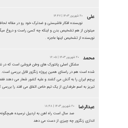
علی
۲۰ شهریور ۱۴۰۳ | ۱۴:۴۷
نویسنده افکار فاشیستی و ضدترک خود رو در مقاله لحاظ ک
میتونن از هم تشخیص بدن و اینکه چه کسی راست و دروغ میگه ر
نویسنده از تشخیص اینها عاجزه .
محمد
۲۰ شهریور ۱۴۰۳ | ۱۶:۰۵
مشکل اصلی پانتورک های وطن فروشی است که در نقش پ
شده است هم در راستای همین پروژه زنگزور قابل بررسی است. در 
پرچم ایران را به آتش می کشند و علیه کشور شعار می دهند فقط 
تبریز به اسم طرفداری از یک تیم خاص اتفاق می افتد را بررسی ک
عبدالرضا
۲۰ شهریور ۱۴۰۳ | ۱۸:۴۸
صد سال است راه اهن به اردبیل نرسیده هیچگونه سر
اندازی زنگزور چه چیزی از دست می دهد