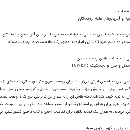
میشه است
کیه و آذربایجان علیه ارمنستان
می‌نویسد: شرایط برای دستیابی به توافقنامه‌ صلحی پایدار میان آذربایجان و ارمنستان 
 و دو کشور هیچ‌گاه تا این اندازه به امضای یک توافقنامه صلح نزدیک نبوده‌اند.
با به حاشیه راندن روسیه و ایران
ل و نقل و لجستیک (U۲۰۵۳)
صی برای دیپلماسی ایرانی می‌نویسد: برای روسیه، اجرای «کریدور میانی» به معنای از
 در قفقاز جنوبی و کاهش جزئی جذابیت مسیر دریای شمال و کریدور حمل و نقل بین‌ال
 به نوبه خود، ابتکارات ترکیه نقش آن را به عنوان پل ترانزیتی بین شرق و غرب تهدید
ریدورهای ایران به انزوای استراتژیک تهران منجر خواهد شد. علاوه بر این، تقویت مح
ش می‌یابد، به عنوان یک تهدید بالقوه برای تمامیت ارضی و ثبات داخلی کشور تلقی می
ا کریدور زنگزور و دو پیشنهاد