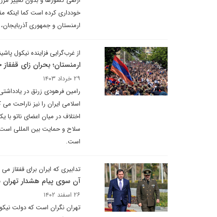
ارضی کشورها و بدون تغییر مرزهای
خودداری کرده است کما اینکه مق
ارمنستان و جمهوری آذربایجان، پ
از غرب‌‌گرایی فزاینده نیکول پاش
ارمنستان؛ بحران زای قفقاز 
۲۹ خرداد ۱۴۰۳
رامین فرهودی زرنق در یادداشتی
اسلامی ایران را نیز ناراحت می 
اختلاف در میان اعضای ناتو با ی
سلاح و حمایت بین المللی است و
است.
تدابیری که ایران برای قفقاز می 
آن سوی پیام هشدار تهران به
۲۶ اسفند ۱۴۰۲
تهران نگران است که دولت نیکول