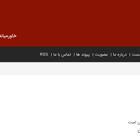
خاورمیانه
خست
درباره ما
عضویت
پیوند ها
تماس با ما
RSS
خی است
ن