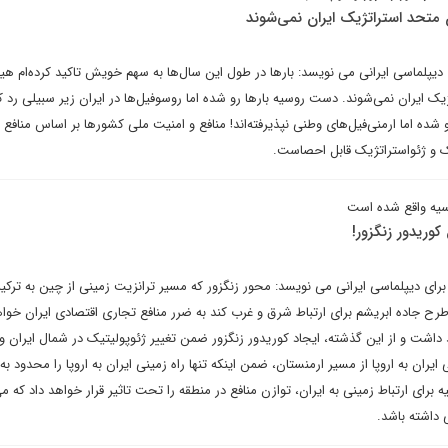
متحد استراتژیک ایران نمی‌شوند
 دیپلماسی ایرانی می نویسد: بارها در طول این سال‌ها به سهم خویش تاکید کرده‌ام هی
ک ایران نمی‌شوند. دست روسیه بارها رو شده اما روسوفیل‌ها در ایران زیر سبیلی رد کرد
ه اما ارمنی‌فیل‌های وطنی نپذیرفته‌اند! منافع و امنیت ملی کشورها بر اساس منافع م
ک و ژئواستراتژیک قابل احصاست.
سیه واقع شده است
وریدور زنگزور!
رای دیپلماسی ایرانی می نویسد: محور زنگزور که مسیر ترانزیت زمینی از چین به ترکیه و
رح جاده ابریشم برای ارتباط شرق و غرب کند به ضرر منافع تجاری اقتصادی ایران خواه
داشت و از این گذشته، ایجاد کوریدور زنگزور ضمن تغییر ژئوپولیتیک در شمال ایران و
یران به اروپا از مسیر ارمنستان، ضمن اینکه تنها راه زمینی ایران به اروپا را محدود به 
کیه برای ارتباط زمینی به ایران، توازن منافع در منطقه را تحت تاثیر قرار خواهد داد که می
 داشته باشد.