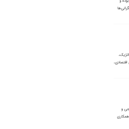
بوده و
انی‌ها
اتژیک،
 اقتصادی،
جی و
 همکاری