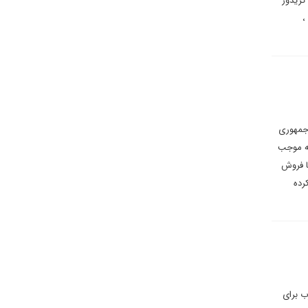
کریدور
،
 جمهوری
یه موجب
با فروش
رده
ب برای