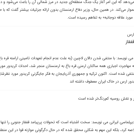
‌دهد که این امر آغاز یک جنگ منطقه‌ای جدید در مرز شمالی آن را باعث می‌شود و در
هموار می‌کند. در همین حال، وزیر دفاع ارمنستان بدون ارائه جزئیات بیشتر گفت که با ط
 مورد علاقه دوجانبه» به تفاهم رسیده است.
 ارس
فقاز
 می نویسد: با منتفی شدن دالان لاچین (به علت عدم انجام تعهدات تامینی ارامنه قره ب
مهاجرت اجباری همه ساکنان ارمنی قره باغ به ارمنستان منجر شد، احداث کریدور مورد
منتفی شده است. اکنون ترکیه و جمهوری آذربایجان به فکر جایگزنی کریدور مورد نظرشا
دور ارس در خاک ایران معطوف داشته اند
ر و نقش روسیه کم‌رنگ‌تر شده است
دیپلماسی ایرانی می نویسد: سخت اشتباه است که تحولات پرپیامد قفقاز جنوبی را تنها 
اصه کرد، بلکه این مهم به شکلی محقق شده که در حال دگرگونی موازنه قوا در این منطقه