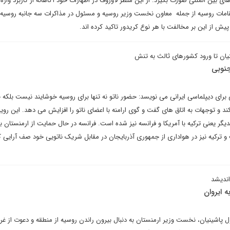
 بین المللی صورت بگیرد. از این منظر لاوروف در اظهارات خود آگاهانه از کاربرد واژه 
امات روسیه از جمله معاون نخست وزیر روسیه و مسئول در مذاکرات سه جانبه روسیه 
یش از این بر مخالفت با هر نوع کریدور تاکید کرده اند.
ینیان تا ورود کشورهای ثالث به تنش
جنوبی
 برای دیپلماسی ایرانی می نویسد: حضور ناتو نه تنها برای روسیه خوشایند نیست بلکه
کند و توجهات به اتاق های گفت و گوی ارامنه با اعضای ناتو را افزایش می دهد. این رو
کدیگر یعنی ترکیه با آمریکا و فرانسه نیز شده است. فرانسه در حال حمایت از ارمنستان 
 ترکیه نیز در هواداری از جمهوری آذربایجان در مقابل شریک ناتویی خود صف آرایی ک
اندیشد
 ایروان
 پاشینیان، نخست وزیر ارمنستان به دنبال بیرون راندن روسیه از منطقه و دعوت از غر