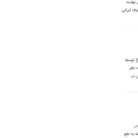
 نهایت
رف ایرانی
اغ توسط
 نظر
ن در
در
 به نفع