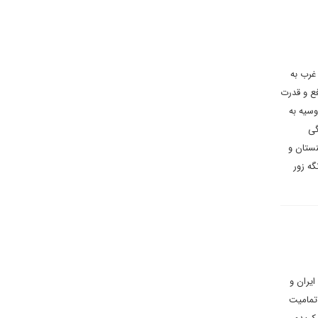
غرب به
فع و قدرت
سیه به
گی
نستان و
گه زور
یران و
 تمامیت