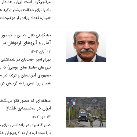
میانجیگری است. ایران هشدار می
راه را برای دخالت بیشتر ترکیه 
«درباره تعداد زیادی از موضوعات
جایگزینی دلان لاچین با کریدور
آمال و آرزوهای اردوغان در ق
۰۲ آبان ۱۴۰۲
بهرام امیر احمدیان در یادداشتی
نیروهای حافظ صلح روسی) که به 
جمهوری آذربایجان و ترکیه نیز 
شمال رود ارس را به گزینش کری
منطقه ای که حضور ناتو پررنگ‌ت
ایران در مخمصەی قفقاز!
۱۳ مهر ۱۴۰۲
صابر گلعنبری در یادداشتی برای 
بازگشت قره باغ به آذربایجان خل