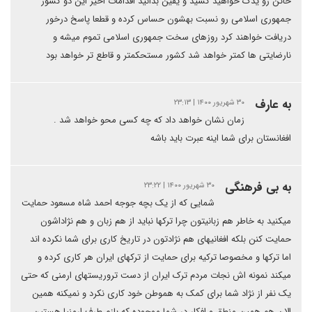
خائن رو یدک خواهید کشید و یقین بدانید اقدامات اخیر این دو کشور
جمهوری اسلامی رو نسبت بهشون حساس کرده و قطعا پاسخ درخور
دریافت خواهند کرد روزهای سخت جمهوری اسلامی تموم میشه و
نارضایتی ها کمتر خواهد شد کشور مستحکمتر و قاطع تر خواهد بود
به عارف
۳۰ شهریور ۱۴۰۰ | ۲۳:۱۳
زمان نشان خواهد داد که چه کسی محو خواهد شد .
افغانستان برای شما اینه عبرت باید باشه
به بی فرهنگی
۳۰ شهریور ۱۴۰۰ | ۲۳:۲۲
شمایی که از یک بچه جوجه احمد شاه مسعود حمایت
میکنید به خاطر هم زبانیتون چرا ترکها نباید از هم زبان و هم نژاداشون
حمایت کنن بلکه افغانیهای هم نژادتون در تاریخ کاری برای شما نکرده اند
اما ترکها و مخصوصا ترکیه برای حمایت از ترکهای ایران هر کاری کرده و
میکند نمونه اش نجات مردم ترک ایران از دست تروریستهای ارمنی که حتی
یک نفر از نژاد شما برای کمک به هموطن خود کاری نکرد و نمیکنه همین
الان هم همین منطق و افکار در شما موجوده که بازم طرف ارمنیا هستین