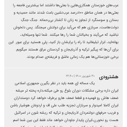
عرب‌های خوزستان همکاری‌هایی با بعثی‌ها داشتند اما بیشترین فاجعه را
بعثی‌ها در همان مناطق ۱۰۰درصد عرب‌نشین باعث شدند مانند حمیدیه و
بستان و سوسنگرد از تجاوز به زنان تا کشتار بی‌رحمانه. جنگ جنگِ
دولت‌هاست، سربازی هم که می‌آید برای دولتش میجنگد. پس دلخوش
نباشید که می‌آیند و بخیالتان شما را رها میکنند. شما تنها وسیله‌اید،
بهانه‌اید، ابزار تبلیغاتید تا راه را برایشان باز کنید، پلی هستید برای عبور. این
برای آن‌ها که پیگیر ترکیه و آذربایجان و کردستان عراق هستند میگویم.
برخی خوزستانی‌ها هم یک زمانی عاشق و فریفته‌ی صدام بودند.
هشترودی
۳۰ شهریور ۱۴۰۰ | ۲۲:۴۰
یک مساله ای همه باید در نظر بگیرن جمهوری اسلامی
ایران داره برخی مشکلات دوران بلوغ رو طی میکنه،داره پخته تر میشه
ضعف هاش رو فهمیده و قطعا ضعف هارو برطرف خواهد کرد دوستداران
ایران کاملا امیدوار و سربازان تجزیه طلب علی اف و اردوغان هوشیار باشن
و فریب حرفهای دولتمردان اذربایجان و ترکیه که ریشه شون در اسرائیل
هست رو نخورن،ایران پایدار جاودان خواهد ماند فقط این بین شما اسم