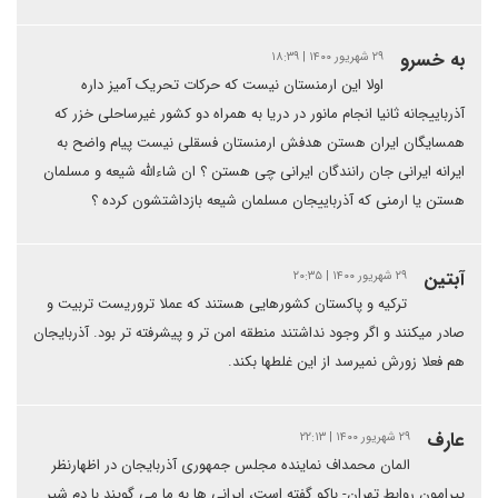
به خسرو
۲۹ شهریور ۱۴۰۰ | ۱۸:۳۹
اولا این ارمنستان نیست که حرکات تحریک آمیز داره
آذرباییجانه ثانیا انجام مانور در دریا به همراه دو کشور غیرساحلی خزر که
همسایگان ایران هستن هدفش ارمنستان فسقلی نیست پیام واضح به
ایرانه ایرانی جان رانندگان ایرانی چی هستن ؟ ان شاءالله شیعه و مسلمان
هستن یا ارمنی که آذرباییجان مسلمان شیعه بازداشتشون کرده ؟
آبتین
۲۹ شهریور ۱۴۰۰ | ۲۰:۳۵
ترکیه و پاکستان کشورهایی هستند که عملا تروریست تربیت و
صادر میکنند و اگر وجود نداشتند منطقه امن تر و پیشرفته تر بود. آذربایجان
هم فعلا زورش نمیرسد از این غلطها بکند.
عارف
۲۹ شهریور ۱۴۰۰ | ۲۲:۱۳
المان محمداف نماینده مجلس جمهوری آذربایجان در اظهارنظر
پیرامون روابط تهران- باکو گفته است، ایرانی ها به ما می گویند با دم شیر