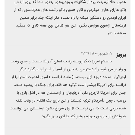
همین حالا اینترنت پره از شکایات و ویدیوهای رفقای شما که برای ارتش
باکو هارای هاری میکردن و الان همون باکو راننده های همزبانشون که از
ایران اومدن رو دستگیر میکنه یا راه نمیده مگر اینکه چند برابر همین
ارمنستان ازشون عوارض بگیره. این هم شامل اون همه کاری که میگید
میشه یا نه؟
پرویز
۳۱ شهریور ۱۴۰۰ | ۲۳:۳۹
با سلام امروز دیگر روسیه رقیب اصلی آمریکا نیست و چین رقیب
و رقیبتر می شود راه دسترسی به جین از آسیا و استرالیا میگذرد دیگر
اروپائیان متحد درجه اول نیستند ( مانند فرانسه ) امروز اهمیت استرالیا از
فرانسه برای آمریکا بیشتر است ترکیه هم فقط برای جنگ با روسیه متحد
چین برای امریکا کاربری دارد آذربایجان و ارمنستان هم در اشل بازی با
روسیه ، چین ،آمریکاو ترکیه نیستند و این بازی یک انتقام در وقت تلف
شده بازیی است که می توانست از اول شروع نشود ارمنستان می توانست
به وقتش از خوردن خربزه پرهیز کند تا الان پالرز نگیرد .