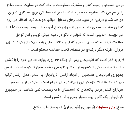
توافق همچنین زمینه کنترل مشترک تسلیحات و مشارکت در عملیات حفظ صلح
را فراهم می کند. بعلاوه، به طور سالانه یک برنامه عملیاتی برای همکاری تدوین
خواهد شد و طرفین در مورد دیدارهای متقابل توافق خواهند کرد. انتظار می رود
که این سند به امضای ذاکر حسن اف، وزیر دفاع آذربایجان برسد. وبسایت BB.lv
می نویسد: «بدیهی است که لتونی با ناتو در زمینه پیش نویس این توافق
موافقت کرده است، به این معنی که این ائتلاف تمایل به حمایت از باکو دارد. زیرا
ایروان، طرف دیگر درگیری در منطقه، تحت حمایت مسکو است.»
لازم به ذکر است که آذربایجان پس از جنگ ۴۴ روزه روابط نظامی خود را با کشور
برادر، ترکیه که یکی از کشورهای پیشرو ناتو می باشد، عمیق تر کرده است. رئیس
جمهوری آذربایجان همچنین از ایجاد ارتش آذربایجان بر اساس مدل ارتش ترکیه
خبر داد که اقدامات لازم در این زمینه در حال انجام است. علاوه بر این، حضور
سربازان کشور برادر، پاکستان که ارمنستان را به رسمیت نمی شناسد، در جمهوری
آذربایجان یک گام و پیام بسیار جدی برای دشمن است.
منبع:
ینی مساوات
(جمهوری آذربایجان) / ترجمه: علی مفتح