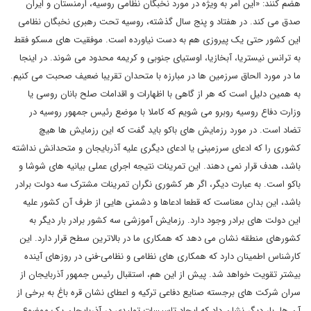
هضم کنند: «این امر به ویژه در مورد نخبگان نظامی روسیه، ارمنستان و ایران
صدق می کند. در هفتاد و پنج سال گذشته، روسیه تحت رهبری نخبگان نظامی
این کشور حتی یک پیروزی هم به دست نیاورده است. موفقیت های مسکو فقط
به ترانس نیستریا، آبخازیا، اوستیای جنوبی و کریمه محدود می شوند. در اینجا
ما در مورد الحاق سرزمین ها در مبارزه با متحدان تقریبا ضعیف صحبت می کنیم.
به همین دلیل است که هر از گاهی با اظهارات و اقدامات صلح بانان روسی یا
وزارت دفاع روسیه روبرو می شویم که کاملا با موضع رئیس جمهور روسیه در
تضاد است. در مورد رزمایش های باکو باید گفت که این رزمایش ها هیچ
کشوری را که ادعای سرزمینی یا ادعای دیگری علیه آذربایجان و متحدانش نداشته
باشد، هدف قرار نمی دهند. این تمرینات نتیجه اجرای عملی بیانیه های شوشا و
باکو است. به عبارت دیگر، اگر هر کشوری نگران تمرینات مشترک سه دولت برادر
باشد، این بدان معناست که قطعا ادعاها و دشمنی هایی از طرف آن کشور علیه
این دولت های برادر وجود دارد. رزمایش آموزشی سه کشور برادر بار دیگر به
کشورهای منطقه نشان می دهد که همکاری ما در بالاترین سطح قرار دارد. این
کارشناس اطمینان دارد که همکاری های نظامی و نظامی-فنی در روزهای آینده
بیشتر تقویت خواهد شد. پیش از این هم، استقبال رئیس جمهور آذربایجان از
سران شرکت های برجسته صنایع دفاعی ترکیه و اعطای نشان قره باغ به برخی از
آن ها، بار دیگر نشان داد که ایجاد تاسیسات تولیدی در آذربایجان یک موضوع