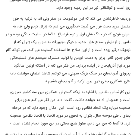
روز است و توافقاتی نیز در این زمینه وجود دارد.
وردیف خاطرنشان می کند که این موضوعات در سفر ولی اف به ترکیه به طور
مفصل مورد بحث قرار می گیرد: «یادآوری می کنم که ژنرال کریم ولی اف، به
عنوان فردی که در جنگ های اول و دوم قره باغ، دائما در عملیات جنگی بوده و در
تامین و آزمایش سلاح های جدید و دیگر تجهیزات به عنوان یک ژنرال که از
نزدیک درگیر بوده است و از این سلاح ها استفاده گسترده می کند، می تواند گام
های جدی کافی برای به دست آوردن یا تولید مشترک سیستم های تسلیحاتی
مورد نیاز آذربایجان در آینده بردارد. من فکر می کنم در آستانه اولین سالگرد
پیروزی آذربایجان در جنگ بزرگ میهنی، می توانیم شاهد امضای موافقت نامه
های همکاری جدی تری بین ترکیه و آذربایجان باشیم.»
این کارشناس نظامی با اشاره به اینکه گسترش همکاری بین سه کشور ضروری
است و همچنان ادامه خواهد داشت، گفت: «اما من فکر می کنم هنوز برای
صحبت درباره یک اتحاد نظامی زود است. این امکان وجود دارد که در مرحله
بعدی ، طی دو-سه سال، بتوان به نحوی در مورد اتحاد یا اتحاد نظامی صحبت
کرد. تا آنجا که من می دانم، هنوز هیچ بحثی در این مورد انجام نشده است.»
در همین حال، گزارش ها حاکی از آن است که جمهوری آذربایجان در حال تعمیق