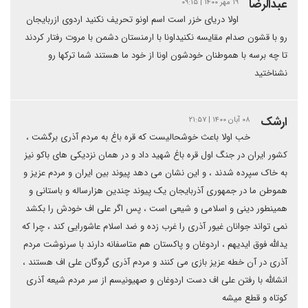
عبدالرضا
۱۹ مهر ۱۴۰۰ | ۰۹:۱۵
اولا دریای خزر است اسم اونو تحریف نکنید اردوی ازربایجان
رو با قشون صدام مقایسه نکنیداونا با ارمنستان دشمن با مروت رفتار کردند
تا چه برسه با هموطنان خودشون اونا از خود ما هستند شما ترکها رو
نشناختید
ارشک
۰۸ آبان ۱۴۰۰ | ۲۱:۵۷
خب اولا باعث خوشحالیست که قره باغ به مردم آذری برگشت ،
کشور ایران در جنگ اول قره باغ شهید داد و در همان نزدیکی های باکو نیز
به خاک سپرده شدند ، و این نشان می دهد پیوند بین ایران و مردم عزیز و
هموطن ما در جمهوری آذربایجان یک پیوند چندین هزارساله و باستانی و
همینطور دینی و اسلامی و شیعی است ، پس اگر علی اف خودش را بکشد
نمی تواند جوانان غیور آذری را غرب زده و ضد اسلام عاشورایی کند ، چرا که
یدالله فوق ایدیهم ، اردوغان و پاکستان هم متاسفانه دارند با سرنوشت مردم
آذری در آن خطه عزیز بازی می کنند و مردم آذری گروگان علی اف هستند ،
انشالله با رفتن علی اف دست اردوغان و صهیونیسم از سر مردم شیعه آذری
کوتاه و قطع میشه