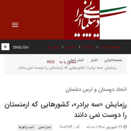
Toggle
vigation
صفحه نخست
درباره ما
عضویت
پیوند ها
ENGLISH
صفحه‌اصلی
اخبار
اخبار اصلی
تماس با ما
RSS
رزمایش «سه برادر»، کشورهایی که ارمنستان را دوست نمی دانند
اتحاد دوستان و ترس دشمنان
رزمایش «سه برادر»، کشورهایی که ارمنستان
را دوست نمی دانند
۲۹ شهریور ۱۴۰۰ | ۰۸:۰۰
کد : ۲۰۰۶۱۴۶
اخبار اصلی
آسیا و آفریقا