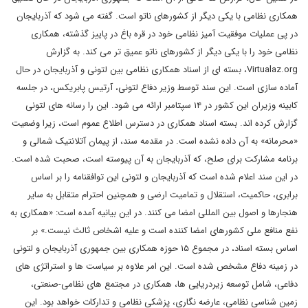
همکاری نظامی با یکی دیگر از کشورهای ناتو است. گفته می شود که آذربایجان
در پی عملیات موفقیت آمیز نظامی خود در قره باغ در پاییز گذشته، همکاری
نظامی خود را با یکی دیگر از کشورهای ناتو عمیق تر می کند. به گزارش
Virtualaz.org، بسته ای از اسناد همکاری نظامی بین لتونی و آذربایجان در حال
آماده سازی است. این سند توسط وزیر دفاع لتونی، آرتیس پابریکس، در جلسه
کابینه وزیران این کشور در ۱۴ سپتامبر ارائه می شود. این را رسانه های لتونی
گزارش کرده اند. بسته اسناد همکاری در دسترس اطلاع عموم است، زیرا وضعیت
«محرمانه» به آن داده نشده است. در مقدمه سند، از پیمان آتلانتیک شمالی و
برنامه مشارکت برای صلح، که آذربایجان به آن پیوسته است، صحبت شده است.
در این سند اعلام شده است که آذربایجان و لتونی این توافقنامه را بر اساس
برابری، حاکمیت، استقلال و تمامیت ارضی و همچنین احترام متقابل به سایر
هنجارها و اصول بین المللی امضا می کنند. در این بیانیه آمده است: «همکاری به
نفع منافع ملی کشورهای امضا کننده است و علیه اشخاص ثالث نیست.» بر
اساس بسته اسناد، در مجموع ۱۵ حوزه همکاری بین جمهوری آذربایجان و لتونی
در زمینه دفاع مشخص شده است. این امر علاوه بر سیاست ها و استراتژی های
دفاعی، شامل توسعه زیردریایی ها، همکاری در مجتمع های نظامی-صنعتی،
زمین شناسی نظامی، عارضه نگاری، پزشکی نظامی و تدارکات خواهد بود. این