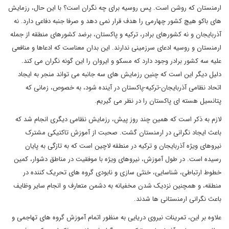
ارمنستان که روشن است. پس روسیه برای چه نگران است؟ با این حال، رزمایش
های باکو هیچ کشور چهارمی را هدف قرار نمی دهد و صرفا جنبه دفاعی دارد. نه
آذربایجان و نه کشورهای برادر، ترکیه و پاکستان، برضد کشورهای منطقه از جمله
ارمنستان و روسیه ادعای سرزمینی ندارند. این بدان معناست که ادعاها و منافعی
علیه سه کشور برادر وجود دارد که مسکو و ایروان را این گونه نگران می کند.
دلیل دیگر این است که چنین رزمایش های سه جانبه می تواند منجر به ایجاد
اتحاد نظامی آذربایجان-ترکیه-پاکستان در آینده شود، به خصوص، زمانی که
پتانسیل هسته ای پاکستان را در نظر می گیریم.
لازم به ذکر است که همین چند روز پیش، رزمایش نظامی دیگری انجام شد که
باعث ایجاد نگرانی در ارمنستان گشت. صحبت از آموزش تاکتیکی مشترک
نیروهای ویژه آذربایجان و ترکیه در منطقه لاچین است که به تازگی به پایان
رسیده است. در طول آموزش، نیروهای ویژه با موفقیت در مناطق دشوار، کمین
خطوط ارتباطی، شناسایی، خنثی سازی و نابودی گروه های تحریک کننده در
منطقه، و همچنین نزدیک شدن مخفیانه به دشمن متعارف و انجام سایر وظایف
باعث نگرانی ارمنستانی ها شدند.
علاوه بر این، تمرینات نیروی دریایی به منظور اتمام آموزش گروه های تهاجمی و