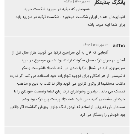
پانگرگ جنایتکار
۰۱ مهر ۱۴۰۰ | ۰۵:۳۸
همونطور که ترکیه در سوریه شکست خورد
آذرباییجان هم در ایران شکست میخوره ، شکست ترکیه در سوریه باید
برای شما آینه عبرت باشه
aifhc
۰۴ مهر ۱۴۰۰ | ۰۹:۱۶
آنجایی که الان به آن سرزمین ترکها می گویید هزار سال قبل از
آمدن مهاجران ترک محل سکونت ارامنه بود همین موضوع در مورد
سرزمینهای کرد در اشغال ترکها صدق می کند ،اصولا فاشیست وتفکر
فاشیستی از هر امکانی برای توجیه تجاوزات خود استفاده می کند اگر قدرت
داشت مستقیما از برتری نژادی می گوید واگر نداشت به دین و مذهب
تمسک می یابد . برادران وخواهران ترک زبان لطفا وضعیت خودتان را با
خودتان مشخص کنید نمی شود همه نژاد پرست پان ترک بود وهم
مسلمان،آن تعریفی از اسلام که تیمور لنگ جلوی رویتان گذاشت اگر واقعی
بود خودش را رستگار می کرد