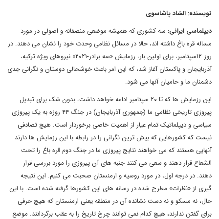
نویسنده: الشاد پاشاسوی
دیپلماسی ایرانی:
سه کشوری که همیشه موضعی منصفانه و اصولی در مورد
مساله قره باغ داشته اند، حالا در مسائل نظامی وحدت خود را نشان می دهند. در
روز ۱۲سپتامبر، برای اولین بار، رزمایش «سه برادر-۲۰۲۱» نیروهای ویژه ترکیه،
آذربایجان و پاکستان آغاز شد، که این امر باعث خوشحالی دوستان و نگرانی جدی
دشمنان ما و حامیان آنها می شود.
این رزمایش ها که تا ۲۰ سپتامبر ادامه خواهد داشت، بدون شک برای تبدیل
پیروزی تاریخی نظامی ما (جمهوری آذربایجان) در جنگ ۴۴ روزه به یک پیروزی
سیاسی و دیپلماتیک تمام عیار از اهمیت خاصی برخوردار است. هیچ تصادفی
نیست که کشورهایی که بیش ترین نگرانی را در رابطه با این رزمایش ها دارند
آنهایی هستند که می خواهند نتایج پیروزی ما در جنگ دوم قره باغ را تحت
الشعاع قرار دهند و سعی می کنند جنبه های آن پیروزی را مورد بررسی قرار
دهند. در درجه اول، در مورد روسیه و ارمنستان صحبت می کنیم. این نتیجه
گیری از «نظرات» مطرح شده در رسانه های این کشورها گرفته شده است. با این
حال، نه مسکو و نه دست نشانده آن در منطقه یعنی ارمنستان که هیچ حرفی
برای گفتن ندارند، هیچ کدام نمی توانند چرخ تاریخ را به عقب برگردانند. موضع