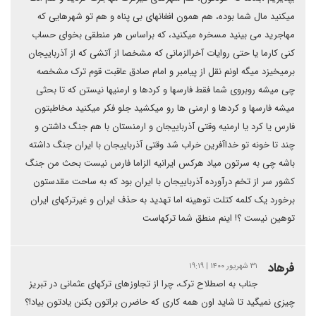
میکنید مال شما بوده، هم همون افغانهای بی پناه و هم تو شهرهایی که
مهاجرید می بینید مسخره میکنید، که براساس هر منطقی بخوای حساب
کنی کارما یا حتی روایات آخرالزمانی که مشخصا از آتشی که از آذرباییجان
برمیخیزد میگه اونم نقل از پیامبر و امام صادق عاقبت قوم ترک مشخصه
چی میشه روبروی شما فقط فارسها و کردها و ارمنیها نیستن که تا بحثی
میشه فارسها و کردها و ارمنی ها رو میکشید جلو فکر میکنید مخاطبتون
فارس یا کرد یا ارمنیه وقتی آذرباییجان و ارمنستان با هم جنگ داشتن و
چند تا خونه تو خداآفرین خراب شد وقتی آذرباییجان با ایران جنگ داشته
باشه چی به سرتون میاد هرکس ایرانیه الزاما فارس نیست بحث من جنگ
کشور سر از تخم درآورده آذرباییجان با ایران بود که به ساحت مقدستون
برخورد یک کلمه کتلت توهینه اما تهدید به حذف ایران و غیرترکهای ایران
توهین نیست ؟! اینم منطق شما ترکهاست
فرهاد
۳۱ شهریور ۱۴۰۰ | ۱۹:۱۹
جناب به اصطلاح ترک، چرا از تجاوزهای ترکهای عثمانی در تبریز
چیزی نمیگید تا شاید اون همه کاری که حاضرن براتون بکنن یادتون بیاد!؟