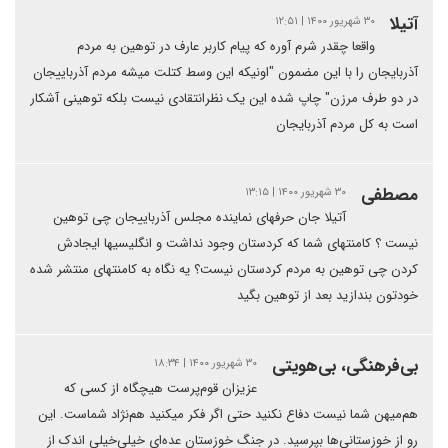
آتیلا
۳۰ شهریور ۱۴۰۰ | ۱۲:۵۱
واقعا چقدر شرم آوره که پیام کاربر عارف در توهین به مردم
آذربایجان را با این مضمون "اونیکه این وسط کتلت میشه مردم آذرباییجان
در دو طرف مرزن" چاپ شده این یک نظرانتقادی نیست بلکه توهینی آشکار
است به کل مردم آذربایجان
مصطفی
۳۰ شهریور ۱۴۰۰ | ۱۳:۱۵
آتیلا جان حرفهای نماینده مجلس آذرباییجان چی توهین
نیست ؟ کامنتهای شما که کردستان وجود نداشت و انگلیسیها ایجادش
کردن چی توهین به مردم کردستان نیست؟ یه نگاه به کامنتهای منتشر شده
خودتون بندازید بعد از توهین بگید
بی‌فرهنگی، بی‌هویتی
۳۰ شهریور ۱۴۰۰ | ۱۸:۳۴
عزیزان قوم‌پرست هیچگاه از کسی که
هم‌میهن شما نیست دفاع نکنید حتی اگر فکر میکنید هم‌نژاد شماست. این
رو از خوزستانی‌ها بپرسید. در جنگ خوزستان عده‌ای خیلی‌خیلی اندک از