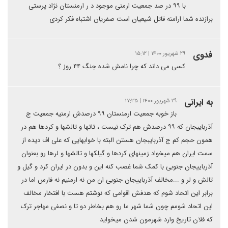
با ۹۹ در صد جمعیت ارمنی موجود د ر ارمنستان نژاد پرستی
برازنده شما ارامنه قاتل شیعیان است صفریان اشتباه فکر کردی
فدوی
۲۹ شهریور ۱۴۰۰ | ۱۵:۱۲
کسی می داند که چرا نامش شده جنگ ۴۴ روز ؟
به ایرانی
۲۹ شهریور ۱۴۰۰ | ۱۷:۳۵
باز خوبه جمعیت ارمنستان ۹۹ درصدش ارمنیه جمعیت ج
آذربایبجان که ۹۹ درصدش هم ترک نیست ، تاتها و تالشها و کردها هم در
همون حجم کم ج آذربایبجان هستن البته با خوابهایی که علی اف دیده از
سمت ایران هم میخواد زمینهای کردها و گیلکها و تالشها و لرها رو بعنوان
آذرباییجان جنوبی با کمک شما غصب کنه این و بدون در ایران کرد و گیل و
تالش و لر و ...مخالف آذرباییجان جنوبی ان من نه ارمنیم نه فارس اما در
برابر این اتحاد شوم که هدفش اقوامی که نوشتم هست با افتخار مخالف
این اتحاد شومم چون شما شهر ما رو هم بخاطر دو تا و نصفی مهاجر ترک
که فلان تاریخ وارد شهرمون شدن میخواید