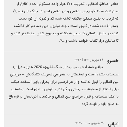
معادن مناطق اشغالی ، تخریب ۲۰۰ هزار واحد مسکونی ،عدم اطلاع از
سرنوشت ۴۰۰۰ اذربایجانی نظامی و غیر نظامی اسیر در جنگ اول قره باغ
که قریب به یقین همگی جانیانه کشته شده اند و نمونه ان گور دست
جمعی کشف شده در کلبجر است ، چند میلیون مین ضد نفر کار گذاشته
شده در مناطق اشغالی که منجر به کشته و مجروح شدن صدها نفر شده و
تا سالیان دراز تلفات خواهد داشت و…://
خسرو
۲۹ شهریور ۱۴۰۰ | ۱۴:۲۸
توافق نامه آتش بس بعد از جنگ 44روزه 2020 هنوز تبدیل به
صلحنامه نشده است و ارمنستان به همراهی تحریک کنندگانش -- مرزهای
بین المللی را قبول نداشته و از هر فرصتی برای بحران زایی استفاده میکند
برای امتناع از مسابقه تسلیحاتی و گروکشی طرفین -- لازم است ارمنستان
با امضا صلحنامه و قبول مرزهای بین المللی و حاکمیت آذربایجان بر قره باع
به صلح پایدار پایبند گردد
ایرانی
۲۹ شهریور ۱۴۰۰ | ۱۴:۳۰