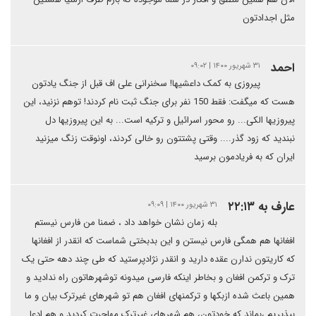
مثل اجدادتون
احمد
۳۱ شهریور ۱۴۰۰ | ۰۹:۰۲
پیروزی به کمک داعشیها! سخنرانی علی اف قبل از جنگ یادتون
هست که میگفت: فقط 150 نفر برای جنگ ثبت نام کردند! توهم نزنید، این
پیروزیها الکی... رو محور اسرائیل و ترکیه است... به این پیروزیها دل
نبندید که زود گذر.... وقتی پشتتون رو خالی کردند، اونوقت زنگ میزنید
ایران که به فریادمون برسید
عارف به ۲۲:۱۳
۳۱ شهریور ۱۴۰۰ | ۰۹:۰۹
بله زمان نشان خواهد داد ، ضمنا من فارس نیستم
افغانها هم همگی فارس نیستن و این بدبختی شماست که انقدر از افغانها
که کاریتون ندارن عقده دارید و انقدر نژادپرستید که طی چند دهه حتی یک
ترک و ترکمن افغان و بخاطر اینکه فارسی میدونه توشهرهاتون راه ندادید و
همین باعث شده ازبکها و ترکمنهای افغان هم تو شهرهای غیرترک بیان و ما
بپذیریم ،بماند که خودتون، هم شهرهای غیرترک مهاجرت کردید و هم ادعا