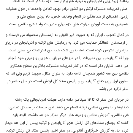
پدافند زیردریایی آذربایجان و ترکیه هم برگزار شد. لازم به ذکر است که هدف
اصلی تمرینات مشترک ارتش دو کشور برادر بهبود تعامل واحدها در طول عملیات
رزمی، اطمینان از هماهنگی در انجام وظایف خاص، بالا بردن سطح فنی و
همچنین به دست آوردن مهارت های لازم برای مدیریت واحدهای نظامی است.
در کمال تعجب، ایران که به صورت غیر قانونی به ارمنستان محموله می فرستاد و
از ارمنستان اشغالگر حمایت می کرد، به رزمایش های ترکیه و آذربایجان در دریای
مازندران اعتراض کرده است. اما، بدون شک همه این اعتراضات بی معنی است،
چرا که آذربایجان این تمرینات را در مرزهای دریایی، هوایی و زمینی خود انجام
می دهد. شایان ذکر است که در کنار تمرینات مشترک، بالاترین سطح همکاری
نظامی بین سه کشور همچنان ادامه دارد. به عنوان مثال، سپهبد کریم ولی اف که
معاون اول وزیر دفاع آذربایجان و رئیس ستاد کل ارتش است، در حال حاضر در
سفر ترکیه می باشد.
در جریان این سفر که تا ۱۴ سپتامبر ادامه دارد، هیئت آذربایجانی یک رشته
دیدارها را با رهبری نظامی ترکیه انجام می دهد. این جلسات بر مسائل نظامی،
فنی-نظامی، آموزش نظامی و زمینه های دیگر تمرکز خواهد داشت. البته باید
گفت که روسای ستادهای کل ارتش های آذربایجان و ترکیه پیش از این هم دیدار
کرده اند. به گزارش خبرگزاری آناتولی، در سفر اخیر، رئیس ستاد کل ارتش ترکیه،