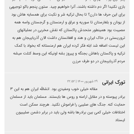
بازی نکنید! اگر دم داشته باشند، آنرا خواهیم چید. ستون پنجم باکو توجیهی
برای این حرف ها دارن؟ تا بحال ترکیه شر و نکبت برای همسایه هاش بود
از یونان و بلغارستان تا سوریه و عراق و ارمنستان و گرجستان واسه همه
مصیبت بود همینطور متحدش پاکستان که نقش مخربی در عملیاتهای
تروریستی در خاک ایران و هند و افغانستان داشت الان آذرباییجان هم به
این لیست اضافه شد ابله فکر کرده ایران هم ارمنستانه که بخواد با کمک
ترکیه و پاکستان باهاش بجنگه و پیروز بشه اونیکه این وسط کتلت میشه
مردم آذرباییجان در دو طرف مرزن
تورک ایرانی
۲۹ شهریور ۱۴۰۰ | ۲۲:۵۲
مقاله خیلی خوب و‌مفیدی بود. انشالله ایران هم به این ۳
برادر پیوسته و در مقابل ارامنه و روس ها بایستند. مسلمان باید از مسلمان
حمایت کنه. جنگ های صلیبی را فراموش نکنید. هرچند ممکن است
اختلافات خیلی کمی بین برادرها باشه ولی باید در برابر دشمن صلیبیون
ایستاد