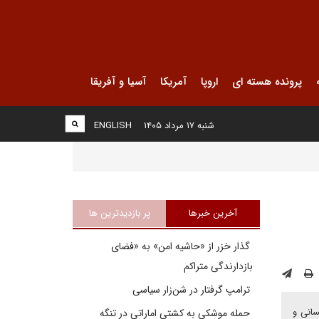
پرونده هسته ای
اروپا
آمریکا
آسیا و آفریقا
شنبه ۱۷ مرداد ۱۴۰۵
ENGLISH
آخرین خبرها
پر بازدیدترین ها
گذار خزر از «حاشیه امن» به «فضای
بازدارندگی متراکم
ترامپ گرفتار در شن‌زار سیاسی
سانی و
حمله موشکی به کشتی اماراتی در تنگه