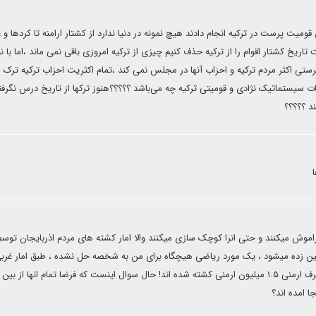
ومیت پرست در ترکیه انجام دادند هیچ نمونه در دنیا ندارد از کشتار ارامنه تا کردها و ع
ریخ کشتار اقوام را از ترکیه حذف کنیم چیزی از ترکیه امروزی باقی نمی ماند ،اما با ن
رستی اکثر مردم ترکیه و احزاب آنها در مجلس نمی کند ،تمام اکثریت احزاب ترکیه ترک 
لیغات سیستماتیک نژادی و قومیتی ترکیه چه می‌باشد ؟؟؟؟؟هنوز ترکها از تاریخ درس نگرفت
د ؟؟؟؟؟
موش میکنند و حتی انرا کوچک سازی میکنند والا امار کشته های مردم اذربایجان توس
و اشوری بین حداقل ۱۵۰ هزار تا ۳۰۰ هزار تخمین زده میشود ، یک مورد ریاضی هیچگاه برای من به شخصه حل نشده ، طبق امار غ
جمعیت ارامنه عثمانی بین ۱.۲ تا ۱.۵ میلیون بوده ، طبق ادعای طرف ارمنی ۱.۵ میلیون ارمنی کشته شده اند! حال سوال اینست که فرضا تمام انها از ب
ا امده اند؟