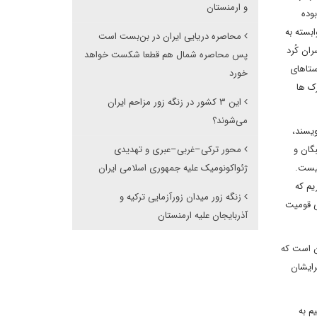
و ارمنستان
” بوده
وابسته به
محاصره دریایی ایران در بن‌بست است
از سران کُرد
پس محاصره شمال هم قطعا شکست خواهد
 روستاهای
خورد
رک ها
این ۳ کشور در زنگه زور مزاحم ایران
می‌شوند؟
یسند،
گان و
محور ترکی–غربی–عبری و تهدیدی
نیست.
ژئواکونومیک علیه جمهوری اسلامی ایران
یم که
زنگه زور میدان زورآزمایی ترکیه و
ی قومیت
آذربایجان علیه ارمنستان
ن است که
رایشان
م به