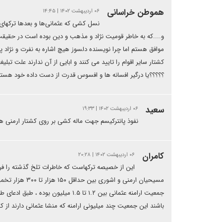
هموطن خراسانی
۰۶ اردیبهشت ۱۴۰۲ | ۱۴:۴۵
نسل کشی که عثمانی‌ها و بعدها ترکهای ق
و....که به خاطر قومیت نژاد و مذهب و دین بوده است در حقیقت تا
موافق هستم اما چرا نویسنده دلسوز هیچ اشاره به نفرت و نژاد پ
کشتار سایر اقوام را تایید می کنند و ابایی از آن ندارند علت تب
؟؟؟؟؟یا درگیر افسانه ها و افسوس قدرت از دست داده خود هستن
سعید
۰۶ اردیبهشت ۱۴۰۲ | ۱۹:۳۳
نفوذ پانترکیسم جهت ماله کشی بر روی کشتار ارمنی ها
کامران
۰۶ اردیبهشت ۱۴۰۲ | ۲۰:۲۸
این از خصیصه ترکهاست که خاطرات تلخ گذشته را فرا
مسیحیان ارمنی 
باشند این جمعیت چند میلیونی ارامنه که منشا عثمانی دارند از کج