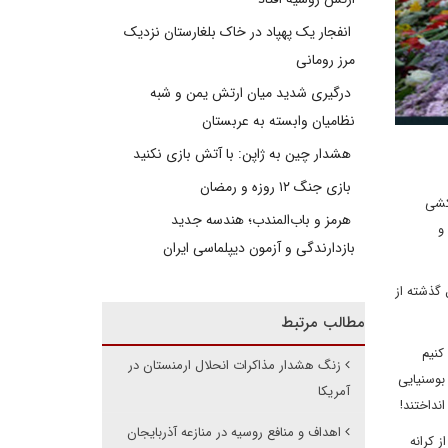
انفجار یک پهپاد در خاک بلغارستان نزدیک
مرز رومانی
درگیری شدید میان ارتش یمن و شبه
نظامیان وابسته به عربستان
هشدار چین به ژاپن: با آتش بازی نکنید
بازی جنگ ۱۲ روزه و رمضان
 کشی
هرمز و باب‌المندب؛ هندسه جدید
و
بازدارندگی و آزمون دیپلماسی ایران
 گذشته از
مطالب مرتبط
کنیم
زنگ هشدار مذاکرات انحلال ارمنستان در
بوسنیایی
آمریکا
نداختند!
اهداف و منافع روسیه در منازعه آذربایجان
یران، از کرانه