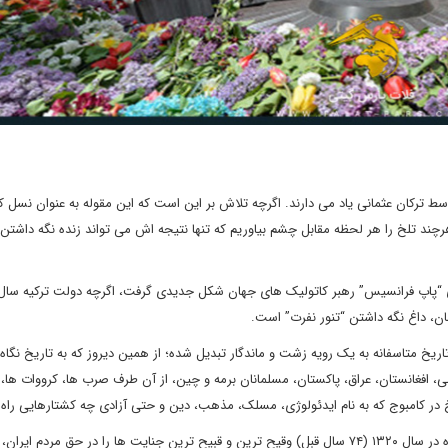
ه توسط ترکان عثمانی یاد می دارند. اگرچه تلاش بر این است که این مقوله به عنوان نسل
چند تلخ را هر لحظه مقابل چشم بیاوریم که تنها نتیجه اش می تواند زنده نگه داشتن 
موضع گیری “پاپ فرانسیس” رهبر کاتولیک های جهان شکل جدیدی گرفت، اگرچه دولت ترکیه سال
هان، داغ نگه داشتن “تنور نفرت” است.
خ متاسفانه به یک رویه زشت و ماندگار تبدیل شده؛ از همین دیروز که به تاریخ نگاه 
ی، افغانستان، عراق، پاکستان، مسلمانان برمه و چین، از آن طرف صرب ها، کرووات ها، 
 کامبوج که به نام ایدئولوژی، مسلک، مذهب، دین و حتی آزادی چه کشتارهایی راه ا
اگر قرار بر ذکر مصیبت باشد روس ها در دویست سال اخیر و به ویژه در سال ۱۳۲۰ (۷۴ سال قبل) وقیح ترین و قبیح ترین جنایت ها را در حق مردم ا