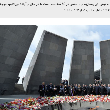
ه نبش قبر بپردازیم و با ماندن در گذشته، بذر نفرت را در حال و آینده بپراکنیم، نتیجه
تاک” نشان ماند و نه از “تاک نشان”.