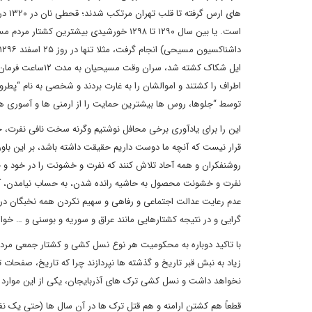
های 
است. یا بین سال ۱۲۹۰ تا ۱۲۹۸ خورشیدی بی
ایل شکاک کشته شد،
اطراف را کشتند و اموالشان را به غارت بردند و شخصی به نام “پطر
توسط “جلوها، روس ها بیشترین حمایت را از ارمنی ها و آسوری ها
این را برای یادآوری برخی محافل نوشتیم وگرنه سخت نافی نفرت، 
قرار نیست که آنچه ما دوست داریم حقیقت داشته باشد، بر این باور
روشنفکران و همه آحاد تلاش کنند که نفرت و خشونت را در خود و ج
نفرت و خشونت محصول به حاشیه رانده شدن، به حساب نیامدن، آمو
عدم رعایت عدالت اجتماعی و رفاهی و سهیم نکردن همه نخبگان د
گرایی و در نتیجه کشتارهایی مانند عراق و سوریه و بوسنی و … خو
با تاکید دوباره به محکومیت هر نوع نسل کشی و کشتار جمعی مردم
زیاد به نبش قبر تاریخ و گذشته ها نپردازند چرا که تاریخ، صفحات 
نخواهد داشت و نسل کشی ترک های آذربایجان، یکی از این موارد
قطعاً هم کشتن ارامنه و هم قتل ترک ها در آن سال ها (حتی یک نفر)،