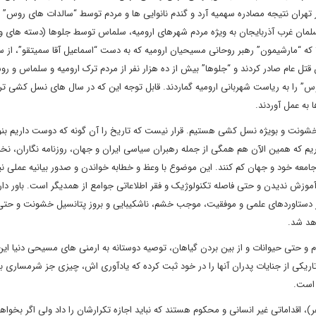
ارس گرفته تا قلب تهران مرتکب شدند؛ قحطی نان در ۱۳۲۰ در تهران نتیجه مصادره سهمیه آرد و گندم نانوایی ها و مردم توسط “سالدات های روس
شترین کشتار مردم مسلمان غرب آذربایجان به ویژه مردم شهرهای ارومیه، سلماس توسط جلوها (دسته های 
داشناکسیون مسیحی) انجام گرفت، مثلا تنها در روز ۲۵ اسفند ۱۲۹۶ که “مارشیمون” رهبر روحانی مسیحیان ارومیه که به دست “اسماعیل آقا سمیتقو”، 
 سران وقت مسیحیان به مدت ۱۲ساعت فرمان قتل عام صادر کردند و “جلوها” بیش از ده هزار نفر از مردم ترک ارومیه و سلماس و
وس” را به ریاست شهربانی ارومیه گماردند. قابل توجه این که در سال های نسل کشی ت
 به عمل آوردند.
خشونت و بویژه نسل کشی هستیم. قرار نیست که تاریخ را آن گونه که دوست داریم بنو
یم که همین الآن هم همگی از جمله رهبران سیاسی ایران و جهان، روزنامه نگاران، نخب
امعه خود و جهان کم کنند. این موضوع با وعظ و خطابه خواندن و صدور بیانیه عملی 
زش ندیدن و حتی فاصله تکنولوژیک و فقر اطلاعاتی جوامع از همدیگر است. باور دار
ر دستاوردهای علمی و موفقیت، موجب خشم، ناشکیبایی و بروز پتانسیل خشونت و حت
اهد شد.
 و حتی حیوانات و از بین بردن گیاهان، توصیه دوستانه به ارمنی های مسیحی دنیا ای
تاریکی از جنایات پدران آنها را در خود ثبت کرده که یادآوری اش، چیزی جز شرمساری ب
 است.
 اقداماتی غیر انسانی و محکوم هستند که نباید اجازه تکرارشان را داد ولی اگر بخواهی