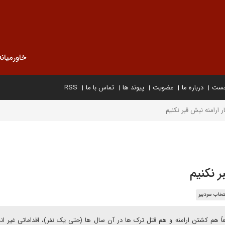
خاورمیانه
خست
درباره ما
عضویت
پیوند ها
تماس با ما
RSS
ر ارامنه نبش قبر نکنیم
ر نکنیم
تخاب سردبیر
اً هم کشتن ارامنه و هم قتل ترک ها در آن سال ها (حتی یک نفر)، اقداماتی غیر ان