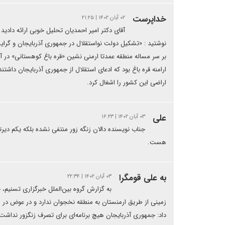
خداپرست
۰۲ آبان ۱۴۰۲ | ۲۱:۲۵
آقای دکتر امیر احمدیان تحلیل خوبی ارائه دادی
نوشتید : «تشکیل دولت نواستقلال در جمهوری آذربایجان و گرایش 
بر سر مساله منطقه عمدتا ارمنی نشین «قره باغ کوهستانی» در 
اراضی این کشور را اشغال کرد.
علی
۰۳ آبان ۱۴۰۲ | ۱۶:۲۳
جناب نویسنده دالان زنگه زور منتفی نشده بلکه یکم دیرتر
هست.
به علی قومگرا
۰۳ آبان ۱۴۰۲ | ۲۲:۳۴
به گزارش گروه بین‌الملل خبرگزاری تسنیم، ح
زمینی از طریق ارمنستان به منطقه نخجوان ندارد و در عوض در م
داد: جمهوری آذربایجان هیچ برنامه‌ای برای تصرف زنگزور نداشت. 