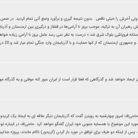
د ولی آخرش را خیلی ناقص . بدون نتیجه گیری و برآورد وضع آتی تمام کردید. در ضمن ا
رهبران آن به ترکیه، موجب بروز نا آرامی‌ها در قفقاز و درگیری بین ارمنستان و آذربا
آستانه فروپاشی بلوک شرق شد.» درست به نظر نمی رسد عامل بروز نا آرامی زیاده خواه
ارامنه قره باغ بود که ادعای استقلال از جمهوری آذربایجان داشتند و ج
 ایجاد خواهد شد و گذرگاهی که فعلا قرار است از ایران عبور کنه موقتی و یه گذرگاه مو
اجی‌اف امروز چهارشنبه به رویترز گفت که آذربایجان دیگر علاقه ای به ایجاد یک کریدور
ورد این موضوع با همسایه جنوبی خود ایران گفتگو خواهد کرد. حاجی‌اف در اینباره ت
پس از اینکه دو طرف برای توافق در مورد باز کردن (کریدور) ناکام ماندند، پروژه جذابی