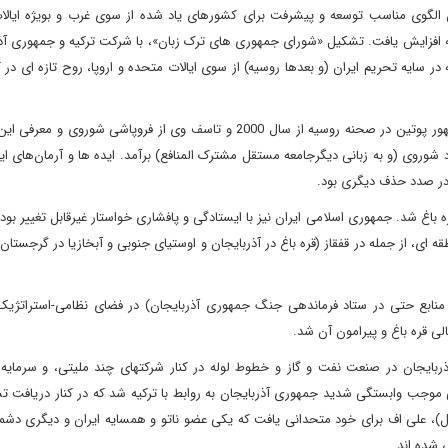
ان الگوی مناسب توسعه و پیشرفت برای کشورهای یاد شده از سوی غرب و بویژه ایالا
ته افزایش یافت. تشکیل «شورای جمهوری های ترک زبان»، با شرکت ترکیه و جمهوری آذ
 سایه تحریم ایران (و بعدها روسیه) از سوی ایالات متحده و اروپا، روح تازه ای در کال
اردوغان این آرزو و آمال را دنبال کرده و می کند. در عین حال با ظهور پوتین در صحنه روسیه از سال 2000 و تاسف وی از فروپاشی 
د شوروی (و به زبانی دیگرجامعه مستقل مشترک المنافع) برآمد. ایده ها و آرمان‌های ای
 در صدد حذف دیگری بود.
اوضاع بحرانی در قره باغ شد. جمهوری اسلامی ایران نیز با ایستادگی و پافشاری خواستار غیرقابل تغییر 
 ای، از جمله در قفقاز (قره باغ در آذربایجان و اوستیای جنوبی و آبخازیا در گرجستان)
ی منابع حتی در ستاد فرماندهی جنگ جمهوری آذربایجان) در فضای نظامی-استراتژی
لی قره باغ و پیرامون آن شد.
ربایجان در صنعت نفت و گاز و خطوط لوله در کنار شرکتهای چند ملیتی، و سرمایه 
وجب وابستگی شدید جمهوری آذربایجان به روابط با ترکیه شد که در کنار دریافت تس
یل)، علی اف برای خود متحدانی یافت که یکی عضو ناتو و همسایه ایران و دیگری دشم
ی شده اند.