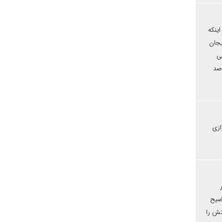
ینکه
یجان
ی
مهوری ارمنستان که از انها حمایت و با آذربایجان وارد جنگی تمام عیار شد و 20 درصد
ازی
وضیح
تش را