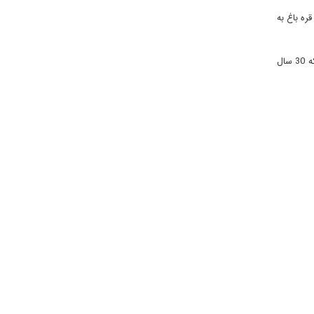
ره باغ به
اکنون ترکیه و جمهوری آذربایجان به فکر جایگزنی کریدور مورد نظرشان در شمال رود ارس را به گزینش کریدور ارس در خاک ایران معطوف داشته اند که 30 سال