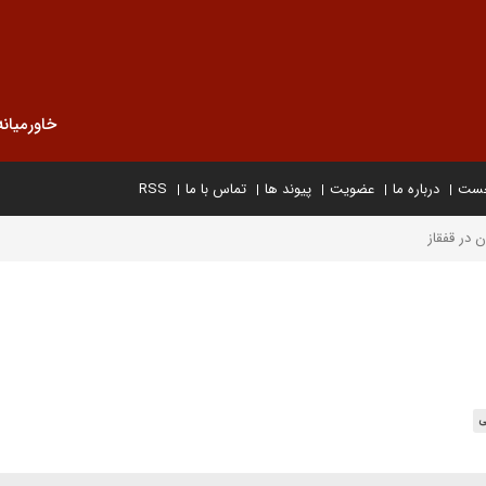
خاورمیانه
خست
درباره ما
عضویت
پیوند ها
تماس با ما
RSS
ن در قفقاز
ی