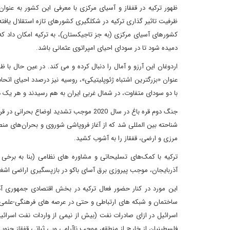
ظهور ترکیه در قفقاز و آسیای مرکزی با معرفی این کشور به عنو
ظرفیت تاثیر گذاری ترکیه در شکلگیری کشورهای تازه استقلال یاف
کشورهای آسیای مرکزی (به جز تاجیکستان)، به ترکیه امکان داد که در
دمیده شود تا در سودای احیای امپراتوی عثمانی باشد.
عنوان «بزرگترین اشتباه ژئوپلیتیکی»، روسیه نیز درصدد احیای اتحا
با دو سودای متفاوت، در شمال غربی ایران به هم رسیدند و هر یک
جنگ دوم قره باغ در سال 2020 موجب تشدید 
شناحته بین المللی شد که از آغاز فروپاشی شوروی و بحران‌های منطقه
مرزی و ارضی، قفقاز را به آشوب کشید.
ترکیه با کمک‌های تسلیحاتی و مشاوره های نظامی (بنا به برخ
آذربایجان، موجب پیروزی برق آسای باکو در بازپسگیری اراضی اشغا
این مورد در کنار حضور فعال ترکیه در بخش اقتصادی جمهوری آذ
ساختمان و شبکه های ارتباطی و حتی در عرصه های فرهنگی-علمی م
اسرائیل در ازای صادرات نفت (بیش از نیمی از واردات نفت اسرائ
فلسطینیان از خارج از منطقه، موجب ناآرامی وبی ثباتی قفقاز جنوب