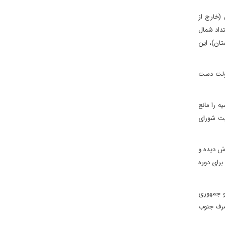
(خارج از
تداد شمال
ان)، این
این خط دفاعی واقع شده بود که در سال 2008 با تشکیل دولت دست
ه را مانع
) سندیت شورای
موزش دیده و
برای دوره
و جمهوری
تصرف جنوب