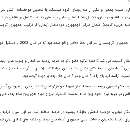
یمان امنیت جمعی و یکی از سه روسای گروه مینسک، با تحمیل موافقتنامه آتش بس 
در منطقه و در باطن، تکمیل «خط دفاعی حایل بر پیمان ناتو»، مشتمل بر نقاطی در ام
(شبه جزیره کریمه)، شمال شرقی (جمهوری خودمختار آبخازیا از ترکیب جمهوری گرجست
در عین حال در مرزهای جنوبی روسیه، اوستیای جنوبی (بخشی از جمهوری گرجستان) در 
از کشیده می شد تا نفوذ ترکیه عضو ناتو به حریم روسیه در قفقاز و جنوب غربی روسی
روسیه در امضای موافقتنامه آتش بس 2020 با جمهوری آذربایجان و ارمنستان نشان داد که این موافقتنامه (خارج از گروه مینسک
 در 5 سال های بعد بر عهده گرفته بود.
20 و کمبود کادرهای نظامی موجب کم توجهی روسیه به حفاظت از تعهدات و بازگرداندن تعداد زیادی از نیروهای آ
ی در جبهه نبرد، تعهد پنج ساله نخست استقرار نیرو و دوره های پنج ساله بعد، حتی 
بتکار پوتین، موجب کاهش جایگاه روسیه در عرصه منطقه شد. در این میان ترکیه 
رای ارتباط نخجوان با خاک اصلی جمهوری آذربایجان بودند و نقشه های زیادی برای 