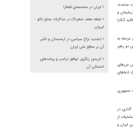
ت متحده،
ایران در مخمصەی قفقاز!
ربایجان و
نقطه عطف خطرناک در مذاکرات صلح باکو -
بد آنکارا
ایروان
شوروی و معرفی این مرحله به
تشدید نزاع سیاسی در ارمنستان و تاثیر
ن دو رهبر
آن بر منافع ملی ایران
کریدور زنگزور: توافق ترامپ و پیامدهای
بودن مرزهای
احتمالی آن
، ادعاهای
ک جمهوری
گذاری در
لحیات از
ن ایران و