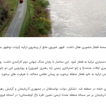
 صحنه قفقاز حضوری فعال داشت. ظهور شوروی مانع از پیشروی ترکیه (دولت نوظهور بع
دستیازی ترکیه به قفقاز شود. این ساختار تا پایان جنگ جهانی دوم کارآمدی داشت. 
ری ایالات متحده) و ژئو استراتژی زمینی (به رهبری شوروی) و رویارویی این دو ژئو
 ترکیه به ناتو، قفقاز منطقه برخورد دو پیمان نظامی مخالف با ظرفیت های برخورد 
 خفته در منطقه شد. تشکیل دولت نواستقلال در جمهوری آذربایجان و گرایش رهبر
 آذربایجان بر سر مساله منطقه عمدتا ارمنی نشین «قره باغ کوهستانی» در آستانه فرو