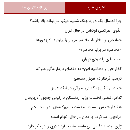
آخرین خبرها
پر بازدیدترین ها
چرا احتمال یک دوره جنگ شدید دیگر، می‌تواند بالا باشد؟
الگوی اسرائیلی اوکراین در قبال ایران
خوانشی از منظر اقتصاد سیاسی و ژئوپلیتیک کریدورها
«محاصره در برابر محاصره»
سه خطای راهبردی تهران
گذار خزر از «حاشیه امن» به «فضای بازدارندگی متراکم
ترامپ گرفتار در شن‌زار سیاسی
حمله موشکی به کشتی اماراتی در تنگه هرمز
تماس تلفنی نخست وزیر ارمنستان با رئیس جمهور آذربایجان
هشدار حماس نسبت به تشدید شهرک‌سازی در بیت‌ لحم
عراقچی: مذاکرات با عمان در حال انجام است
ژاپن بودجه دفاعی بی‌سابقه ۵۶ میلیارد دلاری را در نظر دارد