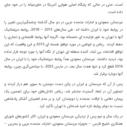
است، حتی در حالی که پایگاه اصلی هوایی آمریکا در خاورمیانه را در خود جای
داده است.
عربستان سعودی و امارات متحده عربی در دو سال گذشته چشمگیرترین تغییر را
در روابط خود با ایران داشته اند. طی سال‌های 2013 – 2018، روابط دیپلماتیک
آنها با تهران به طور فزاینده ای خصمانه بود، اگرچه آنها روابط اقتصادی و تجاری را
حفظ کردند. ریاض و ابوظبی در مورد توافق هسته ای 2015 و این واقعیت که این
توافق اقدامات بی ثبات کننده منطقه ای تهران از نگاه آنها را مورد توجه قرار نداده
بود، تردید داشتند. عربستان سعودی بعداً روابط دیپلماتیک خود را با ایران در سال
2016 قطع کرد و تنها هفت سال بعد، در مارس 2023، با میانجی‌گری چین، روابط
آنها دوباره برقرار شد.
پس از آن که عربستان و ایران در پکن دست دوستی به سوی هم دراز کردند و
تصاویر آن در ابعاد گسترده منتشر شد، ریاض تلاش‌های خود برای تضمین یک
پیمان دفاعی با ایالات متحده را دوچندان کرد و بر عدم اطمینان آشکار پادشاهی
نسبت به دوام روابط تازه احیا شده‌اش با تهران تأکید کرد.
در یک سال و نیم پس از نزدیکی عربستان سعودی و ایران، اکثر کشورهای شورای
همکاری خلیج فارس – به‌ویژه عربستان سعودی، امارات متحده عربی و بحرین –