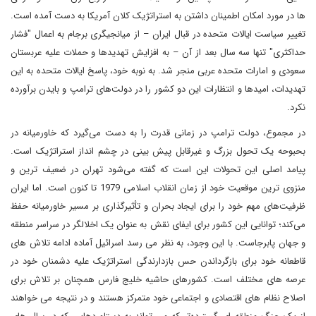
ها در مورد امکان اطمینان داشتن به استراتژیک کلان آمریکا به دست آمده است.
تغییر سیاست ایالات متحده در قبال ایران – از میانجیگری برجام به اعمال "فشار
حداکثری" تنها سه سال بعد از آن – به افزایش تهدیدها و حملات علیه عربستان
سعودی و امارات متحده عربی منجر شد. به نوبه خود، پاسخ ایالات متحده به این
تهدیدات، امیدها و انتظارات این دو کشور را در دولت‌های ترامپ و بایدن برآورده
نکرد.
در مجموع، دولت ترامپ در زمانی قدرت را به دست می‌گیرد که خاورمیانه در
بحبوحه یک تحول بزرگ و غیرقابل پیش بینی در چشم انداز استراتژیک است.
پیامد اصلی این تحولات این است که گفته می‌شود تهران در ضعیف ترین و
منزوی ترین موقعیت خود از زمان انقلاب اسلامی 1979 تا کنون است. اما ایران
ظرفیت‌های مهم خود را برای ایجاد بحران و تأثیرگذاری بر مسیر خاورمیانه حفظ
می‌کند؛ توانایی این کشور برای ایفای نقش به عنوان یک اخلالگر در سراسر منطقه
و جهان پابرجاست. با این وجود، به نظر می رسد اسرائیل آماده ادامه تلاش های
قاطعانه خود برای بازگرداندن حس بازدارندگی استراتژیک علیه دشمنان خود در
عرصه های مختلف است. کشورهای حاشیه خلیج فارس همچنان بر تلاش برای
اصلاح نظام های اقتصادی و اجتماعی خود متمرکز هستند و در نتیجه می خواهند