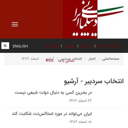
Toggle
vigation
صفحه نخست
درباره ما
عضویت
پیوند ها
ENGLISH
صفحه‌اصلی
اخبار
انتخاب سردبیر
آرشیو
اسفند ۱۳۸۹
تماس با ما
RSS
انتخاب سردبیر - آرشیو
در بحرین کسی به دنبال دولت شیعی نیست
۲۲ اسفند ۱۳۸۹
ایران می‌تواند در مورد استاکس‌نت شکایت کند
۰۸ اسفند ۱۳۸۹