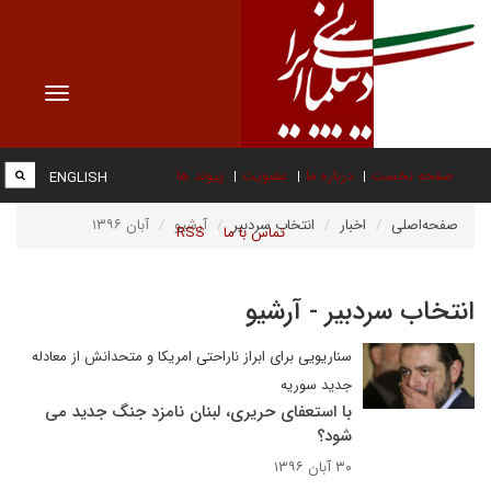
Toggle
vigation
صفحه نخست
درباره ما
عضویت
پیوند ها
ENGLISH
صفحه‌اصلی
اخبار
انتخاب سردبیر
آرشیو
آبان ۱۳۹۶
تماس با ما
RSS
انتخاب سردبیر - آرشیو
سناریویی برای ابراز ناراحتی امریکا و متحدانش از معادله
جدید سوریه
با استعفای حریری، لبنان نامزد جنگ جدید می
شود؟
۳۰ آبان ۱۳۹۶