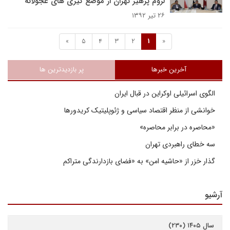
لزوم پرهیز تهران از موضع گیری های عجولانه
۲۶ تیر ۱۳۹۲
»
5
4
3
2
1
«
آخرین خبرها
پر بازدیدترین ها
الگوی اسرائیلی اوکراین در قبال ایران
خوانشی از منظر اقتصاد سیاسی و ژئوپلیتیک کریدورها
«محاصره در برابر محاصره»
سه خطای راهبردی تهران
گذار خزر از «حاشیه امن» به «فضای بازدارندگی متراکم
آرشیو
سال ۱۴۰۵ (۲۳۰)