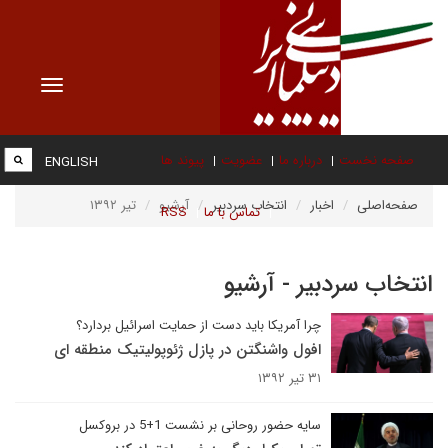
Toggle
vigation
صفحه نخست
درباره ما
عضویت
پیوند ها
ENGLISH
صفحه‌اصلی
اخبار
انتخاب سردبیر
آرشیو
تیر ۱۳۹۲
تماس با ما
RSS
انتخاب سردبیر - آرشیو
چرا آمریکا باید دست از حمایت اسرائیل بردارد؟
افول واشنگتن در پازل ژئوپولیتیک منطقه ای
۳۱ تیر ۱۳۹۲
سایه حضور روحانی بر نشست 1+5 در بروکسل