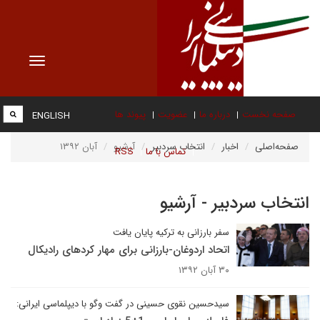
Toggle
vigation
صفحه نخست
درباره ما
عضویت
پیوند ها
ENGLISH
صفحه‌اصلی
اخبار
انتخاب سردبیر
آرشیو
آبان ۱۳۹۲
تماس با ما
RSS
انتخاب سردبیر - آرشیو
سفر بارزانی به ترکیه پایان یافت
اتحاد اردوغان-بارزانی برای مهار کردهای رادیکال
۳۰ آبان ۱۳۹۲
سیدحسین نقوی حسینی در گفت وگو با دیپلماسی ایرانی: