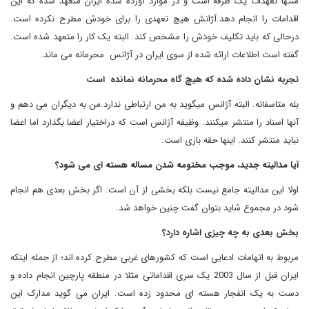
منتها تعهدات یک طرفه است و در موارد آورده شده ایران متعهد شده که این
اقدامات را انجام دهد.آژانش هیچ تعهدی را برای خودش مطرح نکرده است.
درحالی که باید تکلیف خودش را مشخص کند. البته یک کار را متعهد شده است.
گفته است اطلاعات ارائه شده از سوی ایران در آژانس محرمانه می ماند
.
تجربه نشان داده شده که هیچ گاه محرمانه نمانده است
بله متاسفانه. البته آژانس میگوید به من ارتباطی ندارد.من به دیگران می دهم و
آنها اسناد را منتشر میکنند. وظیفه آژانس است که دراختیار اعضا بگذارد اما اعضا
نباید منتشر کنند. اینها حقه بازی است
.
آیا مدالیته جدید، موجب مختومه شدن مساله هسته ای می شود؟
اولا این مدالیته جامع نیست بلکه بخشی از آن است. اگر بخش بعدی هم انجام
شود در مجموع شاید بتوان گفت چنین خواهد شد
.
بخش بعدی به چه چیزی اشاره دارد؟
مربوط به اتهامات ادعایی است که کشورهای غربی مطرح کرده اند؛ از جمله اینکه
ایران قبل از سال 2003 یک سری اقداماتی مثلا در منطقه پارچین انجام داده و
دست به یک انفجار هسته ای محدود زده است. ایران می گوید مدارک این