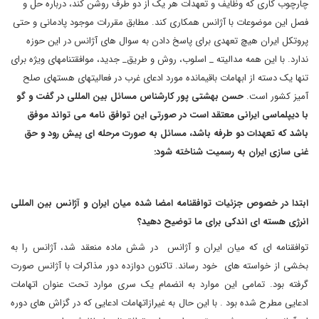
چارچوب کاری که وظایف و تعهدات هر یک از دو طرف روشن کند، درباره حل و
فصل این موضوعات با آژانس همکاری کند. مطابق مقررات موجود پادمانی و حتی
پروتکل ایران هیچ تعهدی برای پاسخ دادن به سوال های آژانس در این حوزه
ندارد. با این همه مدالیته _ اسلوب، روش و طریق_ جدید، موافقتنامه‏ای ویژه برای
تنها یک دسته از ابهامات باقیمانده مورد ادعای غرب در فعالیت‏های هسته‏ای صلح
آمیز کشور است.
حسن بهشتی پور کارشناس مسائل بین المللی در گفت و گو
با دیپلماسی ایرانی معتقد است در صورتی این توافق نامه می تواند موفق
باشد که تعهدات دو طرفه باشد، مسائل به صورت مرحله ای پیش رود و حق
غنی سازی ایران به رسمیت شناخته شود:
ابتدا در خصوص جزئیات توافقنامه امضا شده میان ایران و آژانس بین المللی
انرژی هسته ای اندکی برای ما توضیح دهید؟
توافقنامه ای که میان ایران و آژانس در شش ماده منعقد شد، آژانس را به
بخشی از خواسته های خود رساند. تاکنون دوازده دور مذاکرات با آژانس صورت
گرفته بود. تمامی این موارد به انضمام یک سری موارد تحت عنوان اتهامات
ادعایی مطرح شده بود . با این حال به غیرازاتهامات ادعایی که در گزاش های دوره