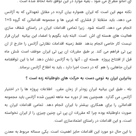
ای آمانو مطرح می شود ، بقیه موارد در این توافق نامه لحاظ شده است .
نکته مهم این است که ایران همواره بیان کرده در مقابل تعهداتی که به آژانس
می دهد، باید متقابلا از فشاری که غربی ها و مجموعه اقداماتی که گروه 5+1
انجام می دهد، کاسته شود. زیرا تمامی اقدامات ایران در راستای شفاف سازی
فعالیت های هسته ای اش است. البته باید بگویم با امضاء این بیانیه ایران قرار
نیست کار خاصی انجام بدهد فقط زمینه اقدامات نظارتی آژانس را خارج از ان
پی تی فراهم می کند. بر طبق مقررات ان پی تی ایران موظف است شش ماه
قبل از افتتاح پروژه هسته ای ، آنها را به آژانس نشان دهد. اما با این توافقنامه
ایران جاهایی را هم که در دست اجرا دارد ، باید به اطلاع آژانس برساند
.
بنابراین ایران به نوعی دست به حرکت های داوطلبانه زده است ؟
بله ، طبق این بیانیه ایران زودتر از زمان مقرر، اطلاعات پروژه ها را در اختیار
آژانس می گذارد. همچنین بعد از دوره سه ماهه تعیین شده آژانس باید مجموعه
اقداماتی را برای همکاری بیشتر با ایران انجام دهد. تمامی اقدامات ایران به
صورت داوطلبانه بوده چرا که مقررات ان پی تی چنین چیزی را از ایران نخواسته
است، و این اقدامات در راستای اعتمادسازی است.
با این حال دو مورد این اقدامات حایز اهمیت است. یکی مساله مربوط به معدن