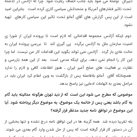
دبیرکل نوشته می شود باید جانب انصاف رعایت شود. چرا که آژانس در گذشته
تحت تاثیر فشارهای آمریکا و متحدانش سیاسی کاری کرده است. بنابراین امید
است از این پس گزارش های آقای آمانو تحت تاثیر این سیاسی کارهای تهیه
نشود.
دوم اینکه آژانس مجموعه اقداماتی که لازم است تا پرونده ایران از شورا ی
امنیت سازمان ملل به آژانس برگردد پی گیری کند تا بررسی پرونده ایران به
حالت عادی باز گردد . آژانس نمی تواند بگوید این اقدامات کار من نیست. اما چرا
این کار را انجام نمی دهد، برای اینکه مدعی است بعد از این همه بازرسی و
نظارت بر فعالیت های صلح آمیز ایران ، هنوز اطلاعات کافی و لازم را ندارد
همچنانکه آقای آمانو بلافاصله پس از بازگشت به وین اعلام کرد ایران باید در
مراحل بعدی به اتهامات ادعایی نیز پاسخ بدهد.
موضوعی که مطرح می شود این است که از دید تهران هرگونه مدالیته باید گام
به گام باشد یعنی پس از خاتمه یک موضوع، به موضوع دیگر پرداخته شود. آیا
این موضوع در توافق نامه جدید مدنظر قرار گرفته؟
بله تقریبا دیده شد. همه گزینه ها در این توافق نامه درج نشده و تنها بخشی از
آن در دستور کار قرار گرفته است که پس از حل شدن وارد گام بعدی می شوند.