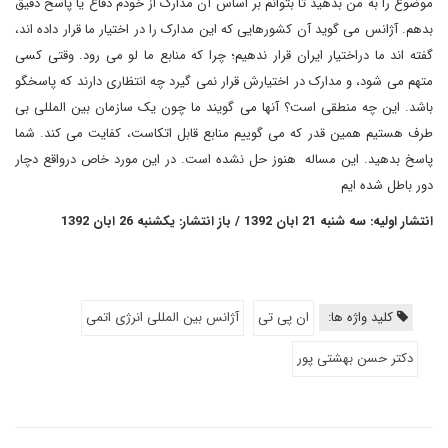
موضوع را به من بدهید تا بتوانم بر اساس آن مدارک از خودم دفاع یا پاسخ دقیق
بدهم. آژانس می گوید آن کشورهایی که این مدارک را در اختیار ما قرار داده اند،
گفته اند ما دراختیار ایران قرار ندهیم؛ چرا که منابع ما لو می رود. وقتی کسی
متهم می شود، و مدارک در اختیارش قرار نمی گیرد چه انتظاری دارند که پاسخگو
باشد. این چه منطقی است؟ آنها می گویند ما چون یک سازمان بین المللی بی
طرف هستیم همین قدر که می گوییم منابع قابل اتکاست، کفایت می کند. شما
پاسخ بدهید. این مساله هنوز حل نشده است
.
در این مورد خاص درواقع دچار
دور باطل شده ایم
انتشار اولیه: سه شنبه 21 ابان 1392 / باز انتشار: یکشنبه 26 ابان 1392
کلید واژه ها:
ان پی تی
آژانس بین المللی انرژی اتمی
دکتر حسن بهشتی پور