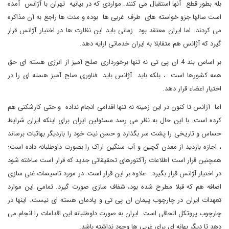
بله بطور قطع آنها استقبال می کنند. مواردی که در بیانیه تهران با آژانس آمده
است سالها جزو خواسته های طرف غربی ها بوده و مدت ها راجع به آن مذاکره
می کردند. اما ایران معتقد بود زمانی باید این نظارت ها در اختیار آژانس قرار
گیرد که آژانس هم متقابلا به ایران خدماتی ارایه دهد.
بر اساس بند 4 ان پی تی نه تنها برخورداری صلح آمیز از انرژی هسته ای حق
همه کشورها است ، بلکه باید آژانس باید فناوری صلح آمیز هسته ای را در
اختیار اعضاء قرار دهد.
اما آژانس تا کنون در این زمینه نه تنها اقدامی انجام نداده و حتی کارشکنی هم
کرده است. با این حال به نظر می رسد مسئولین ایران برای اینکه ایران شرایط
حساس و تاریخی را پشت سر بگذارد و حسن نیت خود را باردیگر بهاثبات برساند
، اجازه بازدید از معدن گچین و آب سنگین اراک را بصورت داوطلبانه داده است؛
همچنین قرار است اطلاعات رآکتورهای تحقیقاتی جدید که قرار است ساخته شود
در اختیار آژانس قرار بگیرد. علاوه بر این قرار است در مورد تاسیسات غنی سازی
اضافه هم که قبلا مطرح شده بود، شفاف سازی صورت گیرد. تمامی این موارد
تعهدات ایران در چارچوب پیمان ان پی تی و پادمان هسته ای نیست. اینها در
چارچوب پروتکل الحاقی است. ایران به صورت داوطلبانه این اقدامات را انجام می
دهد تا دیگر بهانه ای برای غربی ها وجود نداشته باشد
.