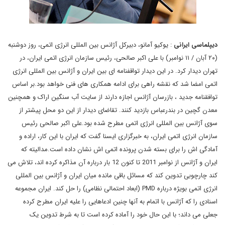
دیپلماسی ایرانی
: یوکیو آمانو، دبیرکل آژانس بین المللی انرژی اتمی، روز دوشنبه
(۲۰ آبان / ۱۱ نوامبر) با علی اکبر صالحی، رئیس سازمان انرژی اتمی ایران، در
تهران دیدار کرد. در این دیدار تواقفنامه ای بین ایران و آژانس بین المللی انرژی
اتمی امضا شد که نقشه راهی برای ادامه همکاری های فنی خواهد بود.بر اساس
توافقنامه جدید ، بازرسان آژانس اجازه دارند از سایت آب سنگین اراک و همچنین
معدن گچین در بندرعباس بازدید کنند. تقاضای دیدار از این دو محل پیشتر از
سوی آژانس بین المللی انرژی اتمی مطرح شده بود.علی اکبر صالحی رئیس
سازمان انرژی اتمی ایران، به خبرگزاری ایسنا گفت که ایران با این کار، اراده و
آمادگی اش را برای بسته شدن پرونده اتمی اش نشان داده است.مدالیته که
ایران و آژانس از نوامبر 2011 تا کنون 12 بار درباره آن مذاکره کرده اند، تلاش می
کند چارچوبی تدوین کند که مسائل باقی مانده میان ایران و آژانس بین المللی
انرژی اتمی بویژه درباره
PMD
(ابعاد احتمالی نظامی) را حل کند. ایران مجموعه
اسنادی را که آژانس با اتمام به آنها چنین ادعاهایی را علیه ایران مطرح کرده
جعلی می داند؛ با این حال خود را آماده کرده است تا به شرط تدوین یک