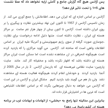
پس آژانس هیچ گاه گزارش جامع و کاملی ارایه نخواهد داد که عملا نشست
های 5+1 را تحت تاثیر قرار دهد؟
آژانس بر اساس اجازه ای که ایران می دهد، اطلاعاتش را جمع آوری می کند. از
زمان تاسیس آژانس از 1957 تا اکنون این نهاد بیشترین نظارت و پیگیری را بر
روی ایران داشته است. آژانس تا کنون بیش از چهار هزار نفر ساعت بر مراکز
هسته ای ایران ، نظارت داشته است. متنها دلیل ادامه درخواست برای نظارت
،جوسازی صورت گرفته از سوی رژیم صهیونیستی و آمریکا علیه ایران بر اساس
اطلاعات واهی است که ساخته اند. آژانس می گوید مراکزی را که بازدید کرده
است هیچگونه انحرافی در ان مشاهده نشده است اما ممکن است ایران مراکز
هسته ای داشته باشد که اظهار نکرده باشد و مخفیانه کار کند. مانند سایت
پارچین؛ سایت نظامی غیرهسته ای که بازرسان آژانس 2 بار در سال 2005 از
آنجا بازدید کردند و خودشان اعلام کردند هیچگونه فعالیت هسته ای مشاهده
نشد ولی باز هم می گویند باید بازدید کنیم. مشکل ایران و آژانس در این است
که آژانس می خواهد به دنبال چیزهایی بگردد که بر اساس اطلاعات اشتباهی
است که غربی ها در اختیارش قرار داده اند
.
بنابراین این مدالیته تنها راجع به «بخشی» از اتهامات و ابهامات غرب در برنامه
هسته ای کشورپاسخ می دهد؟