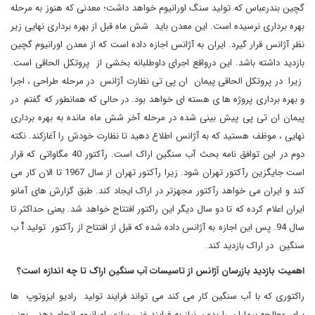
گچین بندرعباس که تولید سنگ اورانیوم خواهد داشت؛ معدنی که هنوز به مرحله
بهره برداری نرسیده است. این معدن باید شش ماه قبل از بهره برداری نهایی زیر
نظر آژانس قرار گیرد. ایران به آژانس اجازه داده است که از معدن اورانیوم گچین
بازدید داشته باشد. این درواقع اجرای داوطلبانه بخشی از پروتکل الحاقی است.
زیرا در پروتکل الحاقی پیمان ان پی تی نظارت آژانس در مرحله طراحی ، اجرا
و بهره برداری پروژه ها ی هسته ای خواهد بود. در حالی که همانطور که گفتم در
پیمان ان تی پی پیش بینی شده در مرحله آخر شش ماه مانده به بهره برداری
نهایی ، موظف هستید که به آژانس اطلاع دهید تا نظارت خودش را آغازکند. نکته
دوم در این توافق نامه بحث آب سنگین اراک است. رآکتور 40 مگاواتی که قرار
است جایگزین رآکتور تهران شود. زیرا رآکتور تهران از سال 1967 تا الان کار می
کند و ایران می خواهد رآکتور مجهزتر در اراک ایجاد کند. طبق گزارش های آمانو
ایران اعلام کرده که تا دو سال دیگر این راکتور افتتاح خواهد شد. یعنی حداکثر تا
سال 94. پس این اجازه به آژانس داده شده که قبل از افتتاح از رآکتور تولید آّ ب
سنگین در اراک بازدید کند
.
اهمیت بازدید بازرسان آژانس از تاسیسات آب سنگین اراک تا چه اندازه است؟
راکتوری که با آب سنگین کار می کند می تواند فرایند تولید رادیو ایزوتوپ ها
برای معالجه بیماران را بدون نیاز به فرایند غنی سازی اورانیوم انجام دهد. یعنی