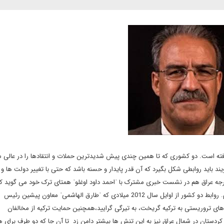
رفته است. دو کشوری که تا همین چندی پیش شدیدترین حملات و انتقادها را در عالی
یند باید روابطی شکل بگیرد که آن قدر پایدار و حسنه باشد که حتی با تغییر دولت ها و
خارجه عراق هم در نشست خبری مشترک با ˈاحمد داود اوغلوˈ همتای ترک خود می گوید 
پایان یافته است و ما صفحه تازه ای را در روابط دوجانبه باز کرده ایم. روابط دو کشور از اوایل سال 2012 میلادی که ˈطارق الهاشمیˈ معاون پیشین رئیس
ی تروریستی به ترکیه گریخت، به تیرگی گرایید،همچنین حمایت ترکیه از مخالفان
کردستان در شمال عراق نیز به این تنش ها بیشتر دامن زد تا آن جا که دو طرف برای ه