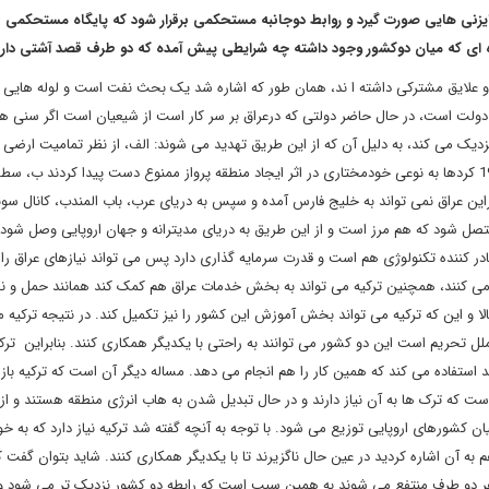
یزنی هایی صورت گیرد و روابط دوجانبه مستحکمی برقرار شود که پایگاه مستحکمی ب
ده ای که میان دوکشور وجود داشته چه شرایطی پیش آمده که دو طرف قصد آشتی دارن
علایق مشترکی داشته ا ند، همان طور که اشاره شد یک بحث نفت است و لوله هایی که
ولت است، در حال حاضر دولتی که درعراق بر سر کار است از شیعیان است اگر سنی ها
نزدیک می کند، به دلیل آن که از این طریق تهدید می شوند: الف، از نظر تمامیت ارضی 
در حال حاضر چالش بزرگی برای این کشور است چرا که از سال 1991 کردها به نوعی خودمختاری در اثر ایجاد منطقه پرواز ممنوع دست پیدا کردند 
براین عراق نمی تواند به خلیج فارس آمده و سپس به دریای عرب، باب المندب، کانال سوئ
ه متصل شود که هم مرز است و از این طریق به دریای مدیترانه و جهان اروپایی وصل شود. 
صادر کننده تکنولوژی هم است و قدرت سرمایه گذاری دارد پس می تواند نیازهای عراق را
 کار می کنند، همچنین ترکیه می تواند به بخش خدمات عراق هم کمک کند همانند حمل و ن
لا و این که ترکیه می تواند بخش آموزش این کشور را نیز تکمیل کند. در نتیجه ترکیه م
ملل تحریم است این دو کشور می توانند به راحتی با یکدیگر همکاری کنند. بنابراین ترکی
د استفاده می کند که همین کار را هم انجام می دهد. مساله دیگر آن است که ترکیه باز
ست که ترک ها به آن نیاز دارند و در حال تبدیل شدن به هاب انرژی منطقه هستند و از
میان کشورهای اروپایی توزیع می شود. با توجه به آنچه گفته شد ترکیه نیاز دارد که به خ
ه آن اشاره کردید در عین حال ناگزیرند تا با یکدیگر همکاری کنند. شاید بتوان گفت ک
هر دو طرف منتفع می شوند به همین سبب است که رابطه دو کشور نزدیک تر می شود و