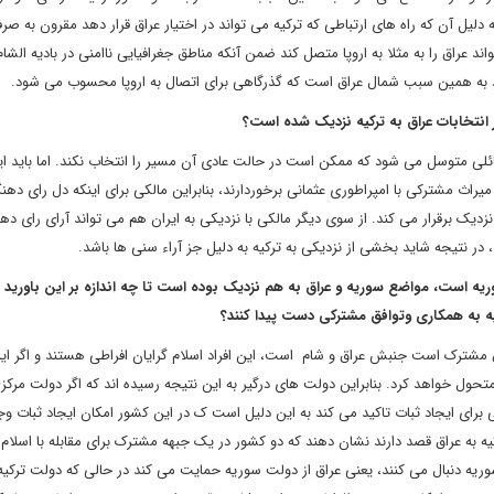
ه دلیل آن که راه های ارتباطی که ترکیه می تواند در اختیار عراق قرار دهد مقرون به صر
واند عراق را به مثلا به اروپا متصل کند ضمن آنکه مناطق جغرافیایی ناامنی در بادیه الش
د به همین سبب شمال عراق است که گذرگاهی برای اتصال به اروپا محسوب می شود.
ر انتخابات عراق به ترکیه نزدیک شده است؟
ئلی متوسل می شود که ممکن است در حالت عادی آن مسیر را انتخاب نکند. اما باید این
یراث مشترکی با امپراطوری عثمانی برخوردارند، بنابراین مالکی برای اینکه دل رای ده
نزدیک برقرار می کند. از سوی دیگر مالکی با نزدیکی به ایران هم می تواند آرای رای ده
، در نتیجه شاید بخشی از نزدیکی به ترکیه به دلیل جز آراء سنی ها باشد.
یه است، مواضع سوریه و عراق به هم نزدیک بوده است تا چه اندازه بر این باورید
 به همکاری وتوافق مشترکی دست پیدا کنند؟
اق مشترک است جنبش عراق و شام است، این افراد اسلام گرایان افراطی هستند و اگر ا
حول خواهد کرد. بنابراین دولت های درگیر به این نتیجه رسیده اند که اگر دولت مرکزی
رای ایجاد ثبات تاکید می کند به این دلیل است ک در این کشور امکان ایجاد ثبات وجو
یه به عراق قصد دارند نشان دهند که دو کشور در یک جبهه مشترک برای مقابله با اسلام 
وریه دنبال می کنند، یعنی عراق از دولت سوریه حمایت می کند در حالی که دولت ترکیه 