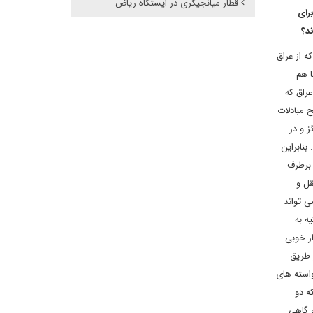
قطار میانجیگری در ایستگاه ریاض
رای
د؟
 از عراق
 هم
عراق که
ب، سطح مبادلات
ز و در
بنابراین
 برطرف
قل و
ی تواند
ه به
ار خوبی
 طریق
واسته های
ه دو
 گاهی