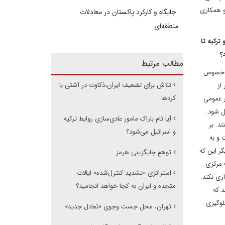
و همکاری
جایگاه و کارکرد پاکستان در معادلات
منطقه‌ای
 ترکیه تا
؟
مطالب مرتبط
در خصوص
تلاش برای تضعیف ایران،ذکاوت در آشتی با
از
کردها
ر عمومی
ل شود.
آیا تام باراک مامور عادی‌سازی روابط ترکیه
د. بر
و اسرائیل می‌شود؟
 و به
ر این که
توهمِ جایگزینی هرمز
 مرکزی
استراتژی «تشدید کنترل‌شده» ایالات
ری نکند.
متحده و ایران به کجا خواهد انجامید؟
د که
لوگیری
تهران، محل جست وجوی «تعادل جدید»