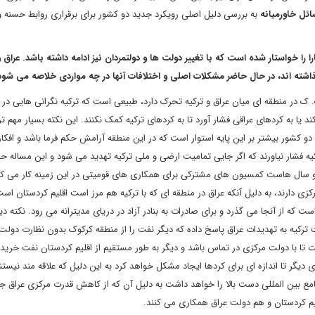
سائل خاورمیانه
به بررسی دلیل اصلی رویکرد جدید دو کشور برای برقراری روابط حسنه 
ا را خواستار شده است که با تغییر دولت ها و دولتمردان نیز ادامه داشته باشد.
عراق و
گذاشته اند، در حال حاضر مشکلات اصلی و اختلافات آنها در چه مواردی خلاصه می شود
ک در منطقه ای میان عراق و ترکیه تحرک دارد، طبیعی است که ترکیه نگرانی هایی 
د یا به کردهای عراقی فشار آورد تا به کردهای ترکیه کمک نکنند. این نکته بسیار مهم تر 
دو کشور بیشتر بر این پایه استوار است که در این منطقه آرامش حکم فرما باشد و افکا
رکیه فشار نیاورند که اگر جایی تمامیت ارضی و ملی ترکیه تهدید می شود و این مساله ح
 سال هاست کمسیون های مشترکی برای همکاری های قومیتی در این زمینه کار می کنن
ی دارند، به دلیل آنکه عراق در منطقه ای که با ترکیه هم مرز است اقلیم کردستان است
 از آنجا می گذرد و برای صادرات به بنادر آزاد در دریای مدیترانه می رود. نکته دیگ
 ترکیه به تهدیدات عراق پاسخ داده که دیگر نفت را از منطقه کرکوک بدون نظارت دولت
تا با دولت مرکزی در تماس باشد و دیگر به طور مستقیم از اقلیم کردستان نفت خریدا
 دیگر تا اندازه ای برای کردها ایجاد مشکل خواهد کرد به این دلیل که علاقه مند نیستن
مع بین المللی دست بالا را خواهد داشت به دلیل آن که از کاهش قدرت مرکزی عراق ج
لیم کردستان و هم دولت عراق همکاری می کنند.