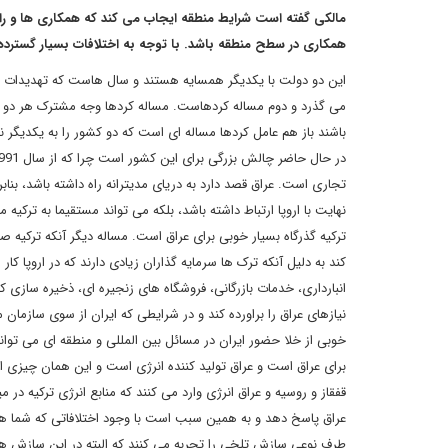
مالکی گفته است شرایط منطقه ایجاب می کند که همکاری ها و را
همکاری در سطح منطقه باشد.
با توجه به اختلافات بسیار گستر
این دو دولت با یکدیگر همسایه هستند و سال هاست که تهدیدات و 
می گذرد و دوم مساله کردهاست. مساله کردها وجه مشترک هر دو د
باشند باز هم عامل کردها مساله ای است که دو کشور را به یکدیگر 
تجاری است. عراق قصد دارد به دریای مدیترانه راه داشته باشد، بنا
نهایت با اروپا ارتباط داشته باشد، بلکه می تواند مستقیما به ترکی
ترکیه گذرگاه بسیار خوبی برای عراق است. مساله دیگر آنکه ترکیه 
کند به دلیل آنکه ترک ها سرمایه گذاران زیادی دارند که در اروپا
انبارداری، خدمات بازرگانی، فروشگاه های زنجیره ای، ذخیره سازی کا
نیازهای عراق را براورده کند و در شرایطی که ایران از سوی سازمان 
خوبی از خلا حضور ایران در مسائل بین المللی و منطقه ای می توان
برای عراق است و عراق تولید کننده انرژی است و این همان چیزی ا
قفقاز و روسیه و عراق انرژی وارد می کنند که منابع انرژی ترکیه در 
عراق پاسخ دهد و به همین سبب است با وجود اختلافاتی که شما هم ب
طرف نوعی سازش تلخی را تجربه می کنند که البته در این سازش 