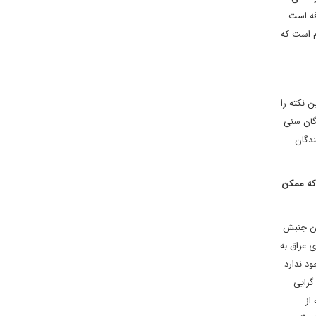
فه است.
ام است که
 نکته را
نگان سنی
ندگان
 که ممکن
ین جنبش
 عراق به
د ندارد
گرایی
از