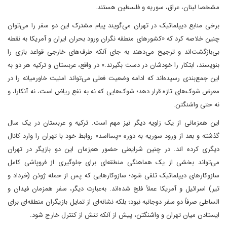
مشخصا لبنان، عراق، سوریه و فلسطین هستند.
برخی منابع دیپلماتیک در تهران می‌گویند پیام مشترک این دو سفر را می‌توان
چنین خلاصه کرد که «کشورهای منطقه نگران ورود بحران ایران و آمریکا به نقطه
بی‌بازگشت‌اند و ترجیح می‌دهند به جای آنکه طرف‌های خارجی قواعد بازی را
بنویسند، ابتکار را خودشان در دست بگیرند.» در واقع، عربستان و ترکیه هر دو به
این جمع‌بندی رسیده‌اند که ادامه وضعیت فعلی می‌تواند امنیت خاورمیانه را در
معرض شوک‌های تازه قرار دهد؛ شوک‌هایی که نه به نفع ریاض است، نه آنکارا، و
نه حتی واشنگتن.
این همزمانی از یک زاویه دیگر نیز مهم است. ترکیه و عربستان در یک سال
گذشته و بعد از ورود سوریه به دوره «پسااسد» روابط خود با تهران را وارد کانال
دیگری کرده اند. در چنین شرایطی حضور هم‌زمان این دو بازیگر در تهران
می‌تواند بخشی از یک هماهنگی منطقه‌ای برای جلوگیری از فروپاشی کامل
سازوکارهای دیپلماتیک تلقی شود؛ سازوکارهایی که پس از حمله ژوئن (خرداد و
تیر) اسرائیل و آمریکا عملاً فلج شده‌اند. به‌عبارت دیگر، سفر همزمان فیدان و
الساطی صرفاً دو سفر دوجانبه نبود؛ بلکه نشانه‌ای از تمایل بازیگران منطقه‌ای برای
ایستادن میان تهران و واشنگتن، پیش از آنکه تنش از کنترل خارج شود.