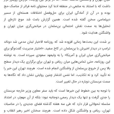
داشت که با استناد به منابعی در منطقه ادعا کرد محتوای نامه فراتر از مناسک حج
بوده و در آن از آمادگی ایران برای حل‌وفصل اختلافات هسته‌ای از مسیر
دیپلماسی سخن گفته شده است. همین گزارش باعث شد موج تازه‌ای از
تحلیل‌ها به سمت نقش احتمالی بن‌سلمان در میانجی‌گری میان تهران و
واشنگتن هدایت شود.
بر شدت این بحث‌ها زمانی افزوده شد که روزنامه الاخبار لبنان مدعی شد دونالد
ترامپ در دیدار اخیرش با بن‌سلمان در کاخ سفید، «اختیار مدیریت گفت‌وگو برای
میانجی‌گری میان ایران و آمریکا» را به ولیعهد سعودی سپرده است. به نوشته
این روزنامه، حتی تماس‌هایی میان ریاض و تهران برای برگزاری یک دیدار سطح
بالا پس از خروج بن‌سلمان از واشنگتن انجام شده است. هرچند تهران این خبر را
نه تأیید کرد و نه تکذیب، اما نفس انتشار چنین روایتی نشان داد که نگاه‌ها به
سمت عربستان دوباره در حال تغییر است.
با توجه به بین خطوط این خبرها است که باید سفر معاون وزیر خارجه عربستان
را جدی گرفت و تنها یک دیدار رسمی دوجانبه نبود؛ بلکه از آن مهم‌تر، در امتداد
سلسله تحولاتی قرار دارد که طی سه هفته گذشته فضای جدیدی را در مناسبات
تهران، ریاض و واشنگتن شکل داده است. هرچند سخنان اخیر رهبر انقلاب و