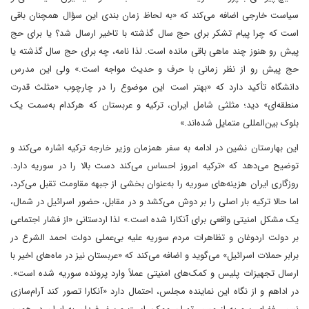
سیاست خارجی اضافه می‌کند که «به لحاظ زمان بندی این سؤال همچنان باقی
است که چرا پیام تشکر برای حج سال گذشته با تاخیر ارسال شد؟ یا برای حج
پیش رو هنوز چند ماهی باقی مانده است. لذا نامه، چه برای حج سال گذشته یا
حج پیش رو از نظر زمانی با حرف و حدیث مواجه است.» ولی این مدرس
دانشگاه تأکید دارد که «بهتر است این موضوع را در چارچوب «مثلث قدرت
منطقه‌ای» دید؛ مثلثی شامل ایران، ترکیه و عربستان که هرکدام به‌سمت یک
بلوک بین‌المللی متمایل شده‌اند.»
این بهارستان نشین در ادامه به سفر همزمان وزیر خارجه ترکیه اشاره می‌کند و
توضیح می‌دهد که «ترکیه امروز احساس می‌کند دست بالا را در سوریه دارد.
روزگاری ایران هزینه‌های سوریه را به‌عنوان بخشی از جبهه مقاومت تقبل می‌کرد،
اما حالا ترکیه بار اصلی را بر دوش می‌کشد و در مقابل، حضور اسرائیل در شمال،
یک مشکل امنیتی واقعی برای آنکارا شده است.» لذا اردستانی «از فشار اجتماعی
بر دولت اردوغان و تظاهرات مردم سوریه علیه بی‌عملی دولت احمد الشرع در
برابر حملات اسرائیل» می‌گوید و اضافه می‌کند که «عربستان نیز در ماه‌های اخیر با
ارسال تجهیزات پلیس و کمک‌های امنیتی عملاً وارد پرونده سوریه شده است».
در اداهم و از نگاه این نماینده مجلس، احتمال دارد «آنکارا تصور کند آرام‌سازی