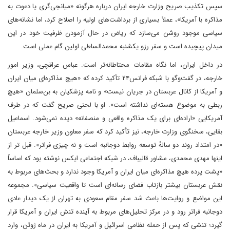
سپس تکذیب صریح وزارت خارجه ایران درباره هرگونه «میانجی‌گری یا دعوت به
مذاکره با آمریکا»، عملاً بسیاری از برداشت‌های اولیه را اصلاح کرد، اما نشانه‌های
سیاسی موجود روشن می‌سازد که ریاض در حال آزمودن ظرفیت خود در این
میدان پیچیده است و سفر رزو یکشنبه محمدالساطی اولین گام عملی است.
در داخل ایران، اما نگاه مقامات محتاطانه‌تر است. عباس عراقچی، وزیر امور
خارجه، در گفت‌وگو با شبکه فرانس۲۴ تأکید کرده که «هیچ مذاکره‌ای میان ایران
و آمریکا از کانال عربستان در جریان نیست» و نامه پزشکیان به بن‌سلمان «هیچ
ربطی به موضوع هسته‌ای نداشته است». او با لحنی صریح گفت که در طرف
آمریکایی «اراده‌ای برای یک مذاکره واقعی و منصفانه» دیده نمی‌شود. اسماعیل
بقایی، سخنگوی وزارت خارجه، نیز تأکید کرد که سفر معاون وزیر خارجه عربستان
«در امتداد روند دو سالهٔ توسعه روابط دوجانبه است و نه چیزی فراتر». قبل تر از
اینها مهدی محمدی، مشاور قالیباف، در شبکه اجتماعی ایکس نوشته بود که اساساً
«پشت پرده هیچ مذاکره‌ای میان ایران و آمریکا وجود ندارد و بحث‌های مربوط به
نقش عربستان بیشتر بازتاب فضای رسانه‌ای است تا واقعیت سیاسی». مجموعه
این مواضع و روایت‌ها باعث شد سفر مقام سعودی به تهران از یک دیدار عادی
دوجانبه فراتر رود و در مرکز تحلیل‌های مربوط به آینده تنش ایران و آمریکا قرار
گیرد؛ تنشی که پس از حمله نظامی اسرائیل و آمریکا به ایران در ماه ژوئن، وارد