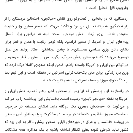
نسبی فضای سوریه از مسیر تهران ممکن است و سفر فیدان به ایران در همین
چارچوب قابل تحلیل است.»
اردستانی، که در بخشی از گفت‌وگو روی نقش «میانجی» احتمالی عربستان را از
زاویه دیگری به بوته تحلیل می برد و تأکید می‌کند که «سفر معاون وزیر خارجه
سعودی تلاشی برای ایفای نقش میانجی است؛ البته نه میانجی برای انتقال
پیام‌های ایران و آمریکا از مسیر ترامپ، بلکه نوعی رقابت با عمان و قطر برای
نشان دادن وزن سیاسی عربستان». با چنین برداشتی، استاد روابط بین‌الملل
توضیح می‌دهد که «عربستان بدش نمی‌آید بگوید من از عمان و قطر مهم‌ترم و
می‌توانم بین ایران و آمریکا واسطه باشم. ضمن اینکه سعودی کاملاً درک کرده که
وزن بازدارندگی ایران مانع یک‌جانبه‌گرایی اسرائیل در منطقه است و این فهم بعد
از جنگ دوازده‌روزه و حمله اسرائیل به قطر تقویت شد.»
در پاسخ به این پرسش که آیا پس از سخنان اخیر رهبر انقلاب، تنش ایران و
آمریکا به نقطه «میانجی‌ناپذیر» رسیده است، بخشایش این برداشت را رد می‌کند
و می‌گوید که «فرمایش رهبری یک دوگانه دارد. ایشان همیشه در چارچوب
مصلحت، مجوز مذاکره را داده‌اند؛ در برجام، در مذاکرات پنج‌مرحله‌ای اخیر و حتی
در پرونده افغانستان و عراق در دوره‌های قبلی. سخن ایشان ناظر به این بود که
کشور نباید شرطی شود؛ یعنی انتظار نداشته باشیم با یک مذاکره همه مشکلات