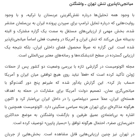
میانجی‌ناپذیری تنش تهران ـ واشنگتن
با وجود همه تحلیل‌ها درباره نقش‌آفرینی عربستان یا ترکیه، و با وجود
روایت‌هایی که درباره تمایل ترامپ برای سپردن پرونده ایران به بن‌سلمان منتشر
شده، بخش مهمی از ارزیابی‌های مستقل به سمت یک گزاره مشترک و البته
بدبینانه میل می‌کند که تنش ایران و آمریکا در وضعیت فعلی اساساً میانجی‌ناپذیر
شده است. این گزاره نه صرفاً محصول فضای داخلی ایران، بلکه نتیجه یک
ارزیابی گسترده در سطح اندیشکده‌ها و رسانه‌های معتبر بین‌المللی است.
مجله اکونومیست در گزارشی تازه با بررسی وضعیت دو کشور پس از حملات
ژوئن تأکید کرده است که «فعلاً نباید روی هیچ توافقی میان ایران و آمریکا
حساب باز کرد». این گزارش یادآور شده که علیرغم پنج دور گفت‌وگو با
میانجی‌گری عمان، تصمیم دولت آمریکا برای مشارکت در حمله به اهداف
هسته‌ای ایران، عملاً مسیر دیپلماسی را در داخل ایران بی‌اعتبار کرد و اکنون
هرگونه مذاکره‌ای برای تهران هزینه سیاسی سنگینی دارد. اکونومیست همچنین با
اشاره به بی‌اعتمادی عمیق طرفین و بازگشت واشنگتن به موضع حداکثری
«غنی‌سازی صفر»، احتمال هرگونه توافق را «بسیار پایین» توصیف کرده است.
در تهران نیز چنین ارزیابی‌هایی قابل مشاهده است. بخش‌هایی از جریان