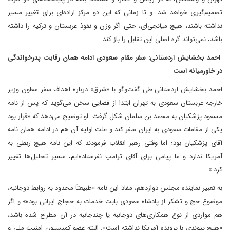
تصمیم‌گیری خواهد شد. و تا زمانی که این دو مرکز اراده‌ای برای تغییر مسیر
نداشته باشند، هیچ میانجی‌ای، حتی اگر وزن و نفوذ عربستان و ترکیه را داشته
باشد، نمی‌تواند گره اصلی این تقابل را باز کند.
احمد بخشایش اردستانی: سفر مقام سعودی ادامه همان رقابت پدرخواندگی
در خاورمیانه است
احمد بخشایش اردستانی طی گفت‌وگو با «شرق» درباره اهداف سفر معاون وزیر
خارجه عربستان سعودی به تهران ابتدا از فضایی سخن می‌گوید که پس از نامه
مسعود پزشکیان به محمد بن سلمان شکل گرفت. او توضیح می‌دهد که «قرار بود
یکی از مقامات سعودی به ایران سفر کند و علت اولیه آن هم در ادامه همان نامه
آقای پزشکیان بود؛ اما وقتی رهبر انقلاب فرمودند که این نامه هیچ ربطی به
آمریکا ندارد و ما پیامی برای آقای ترامپ نفرستاده‌ایم، مسیر تحلیل‌ها تغییر
کرد.»
به تعبیر نماینده مجلس دوازدهم، مفاد این نامه «طبیعتاً محدود به روابط دوجانبه،
موضوع حج و تشکر از پادشاه سعودی بابت خدمات به حجاج ایرانی بوده» و اگر
هم مواردی از نوع همکاری‌های دوجانبه یا چندجانبه در آن مطرح شده باشد،
«هیچ پیوندی با پرونده آمریکا نداشته است». البته عضو کمیسیون امنیت ملی و