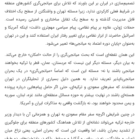
تصمیم‌سازی در ایران بر این باورند که تلاش برای میانجی‌گری کشورهای منطقه
در شرایط فعلی کارکردی ندارد، زیرا مسئله تهران و واشنگتن از سطح یک اختلاف
قابل مدیریت گذشته و به سطح یک تقابل ساختاری و امنیتی رسیده است.
حملات ژوئن، علاوه بر پیام نظامی، پیام سیاسی مهم‌تری داشت؛ اینکه آمریکا و
اسرائیل حاضرند از ابزار نظامی برای تغییر رفتار ایران استفاده کنند و این در تهران
به‌عنوان «پایان دوره اعتماد به میانجی‌ها» تعبیر می‌شود.
این همان نقطه‌ای است که بحث میانجی‌گری را از حالت «امکان» خارج می‌کند.
به بیان دیگر، مسئله دیگر این نیست که عربستان، عمان، قطر یا ترکیه بخواهند
میانجی باشند یا نه؛ مسئله این است که اساساً «میانجی‌گری» در یک بحران
میانجی‌ناپذیر تعریف ندارد. به همین دلیل بسیاری از تحلیلگران در تهران
معتقدند که سفرهای سعودی و ترکیه‌ای، حتی اگر حامل پیام‌هایی درباره پرونده
هسته‌ای باشند در نهایت بیشتر به حوزه مسائل منطقه‌ای مانند غزه، لبنان، سوریه
و یمن محدود خواهند بود، نه بازگشت واقعی به مذاکرات ایران و آمریکا.
در چنین شرایطی اگرچه سفر مقام سعودی به تهران و همزمانی آن با دیدار وزیر
خارجه ترکیه می‌تواند نشانه‌ای از تلاش هماهنگ کشورهای منطقه برای جلوگیری
از تشدید بحران باشد، اما واقعیت این است که بحران اصلی، یعنی نزاع میان
تهران و واشنگتن، نه در ریاض و آنکارا و مسقط، بلکه در پایتخت‌های دو طرف