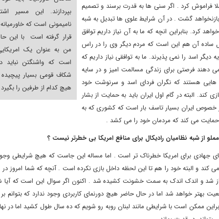
لا فراموش کرد . اگر سنی ها به قدرت برسند و تصمیم
بپردازند. این مسیر اشتب
بازنخواهد گشت . در آن شرایط علوی ها تبدیل به شبه
نامیمونی است که خاورمیانه 
د کرد. بنابراین انچه که ما به آن نیاز داریم توافق
قرار گرفته است با این حا
یل ساده آن هم این است که مردم دیگر وی را در راس
من به عنوان یک امریکایی
گر اسد را نمی پذیرند. ما به توافقی نیاز داریم که
است که واشنگتن نباید در
وریه را تشکیل می دهند فرصتی برای زندگی مسالمت امیز و در سایه
شکاف قومی بسیار پیچیده 
 هایی هستند که نگران فردای اسد و سرنوشت خود
هیچ کدام از طرفین را بگیرد
 کند. البته در گام اول ایران باید به حمایت از بشار
ر خصوص ایران بسیار تاسف بار است که کشوری که به
ی حمایت می کند که مردمان خود را می کشد .
مملو از شبه نظامیان رادیکال برای منافع امریکا بی خطرتر نیست ؟
های جهادی برای امریکا خطرناک تر است . اما مساله این جاست که هیچ شرایطی وجود
 می کند و البته خود را هم تا این لحظه داخل بازی نکرده است . آنچه که شما امروز در
ز شد و اندک اندک به سمت خشونت کشیده شد . اکنون اگر سوال این است که آیا شر
ت بهتر خواهد شد اما در حال حاضر هیچ دورنمای کاربردی وجود ندارد که بتوانم بر
این ممکن است با شرایطی مانند لبنان روبه رو شویم که ده سال طول کشید اما در نها