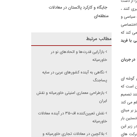
ا از دست
جایگاه و کارکرد پاکستان در معادلات
ری کنند ،
منطقه‌ای
ه سیاسی و
اختصاصی
می کند که
مطالب مرتبط
 با فرید
بازآرایی قدرت‌ها و اتحادهای نو در
در جریان
خاورمیانه
نگاهی به آینده کشورهای عربی در سایه
ن گوشه ای
پساجنگ
ین است که
بازطراحی معماری امنیتی خاورمیانه و نقش
نند تصمیم
ایران
لم می کند
بر مبنای
نقش تعیین‌کننده اف-۳۵ در آینده معادلات
ستین بار
خاورمیانه
 زیر این
بلاکچین در معادلات تجاری خاورمیانه و
حرکت های