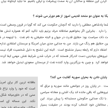
ت کردن این منطقه و ساکنان آن به سمت پیشرفت و ترقی باشیم. ما نباید اینگونه بیان ک
یکا به عنوان دو متحد قدیمی امروز از هم دورتر می شوند ؟
شما پادشاهی مطلقی را دارید که آنچنان حکومت می کند که گویا در قرون وسطی است 
دارد . بنابراین اگر بخواهیم صادقانه حرف بزنیم باید تاکید کنم که همواره تنش ها
ت ذات سیاست بود: حقایق قدرت در جهان و البته حقیقتی به نام نفت . با اینهمه در 
این حقایق هم رنگ می بازند. من به جدایی جدی میان امریکا و عربستان اعتقادی ندار
ا اعتقاد دارم که رابطه بسیار متشنج است . البته این تشنج به دلیل شخصیت افراد نیست
 اما نیروهای بنیادینی دست اندرکار هستند که در خراب شدن شرایط نقش مهمی ایفا کرده ان
خواهد کرد و چین به بزرگترین وارد کننده نفت از عربستان سعودی تبدیل خواهد شد. 
 پایان دادن به بحران سوریه کفایت می کند؟
عاقلانه ترین کار برای امریک
 . در پایان روز در جوامعی مانند سوریه و عراق که
است که خود را وارد نزاع ش
یروهایی که باقی مانده اند یک اشتی و معادله سیاسی
سنی که در خاورمیانه شکل 
 با تک صدایی حکومتی مستبدانه را پیش ببرند. این
نکند. این مساله ای اس
خالفان خود انتخاب کرده بودند در حقیقت بسیار
ساکنان خاورمیانه باید خود 