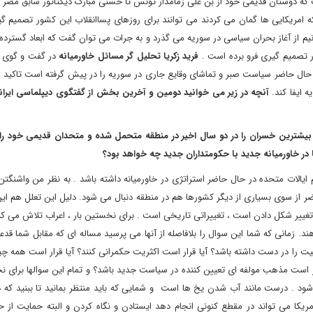
 دوستان قدیمی خود از بن علی زمامدار تونس تا حسنی مبارک دیکتاتور سابق مصر ر
 امریکایی ها گمان می کردند می توانند برای روزهای پساانقلاب این کشور تصمیم گی
یم از آغاز بحران سیاسی در سوریه می گذرد و به جرات می توان گفت که ابعاد گسترد
 تصمیم گیری فرو برده است .
فرید زکریا تحلیل گر مسائل خاورمیانه
در گفت و گوی 
 حال حاضر سیاست صبر و تماشای وقایع جاری در سوریه را در پیش گرفته است تاکید 
 ایفا کند.
آنچه در زیر می خوانید دومین و آخرین بخش از گفتگوی دیپلماسی ایرانی
بیشترین خسران را در دو سال اخیر در منطقه متحمل شده و متحدان قدیمی خود را 
ا در خاورمیانه جدید با حکومتداران جدید چه خواهد بود؟
 ایالات متحده در حال حاضر استراتژی در خاورمیانه داشته باشد . به نظر من واشنگت
اضر از سوی بسیاری از دیگر کشورها هم در منطقه دنبال می شود. دلیل این تعلل هم ا
تغییر شکل دادن است ، تغییراتی تاریخی است . برای نخستین بار ، اعراب تلاش می ک
. زمانی که شما این سوال را بلافاصله از آنها می پرسید مساله ای که مقابل شما قدع
ا در دست داشته باشد؟ آیا قرار است اکثریت حکمرانی کنند؟ آیا قرار است همه چیز 
است مذهب مولفه ای تعیین کننده در سیاست جدید باشد؟ و تمام این سوالها برای نخ
د . درست مانند آب شدن یخ ها است و شمایی که باید منتظر بمانید تا ببنید که در
یکا می تواند در مقطع کنونی انجام دهد ایستادن و نگاه کردن و البته حمایت از 