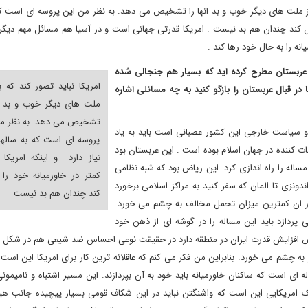
از ملت های دیگر خوب و بد انها را تشخیص می دهد. به نظر من این پروسه ای است که
دخیل کند چندان هم بد نیست . امریکا قدرتی جهانی است و در آسیا هم مسائل مهم دیگر
نه را به حال خود رها کند .
یه عربستان مطرح کرده اید که بسیار هم جنجالی شده
امریکا نباید تصور کند که به
ر قبال عربستان را بازگو کنید به چه مسائلی اشاره
ملت های دیگر خوب و بد ان
تشخیص می دهد. به نظر من
و سیاست خارجی این کشور عصبانی است باید به یاد
پروسه ای است که به سالها
ت کننده در جهان اسلام بوده است . این عربستان بود
نیاز دارد و اینکه امریکا 
ساله را راه اندازی کرد. این ریاض بود که شبه نظامی
کمتر در خاورمیانه خود را
ندونزی تا المان که سفر کنید به مراکز اسلامی برخورد
کند چندان هم بد نیست
در ان کمترین میزان تحمل مخالف به چشم می خورد.
پردازد باید این مساله را در گوشه ای از ذهن خود
ص افزایش قدرت ایران در منطقه دارد در حقیقت نوعی احساس ضد شیعی هم در شکل گ
چشم می خورد. بنابراین من فکر می کنم که عاقلانه ترین کار برای امریکا این است 
ه ای است که ساکنان خاورمیانه باید خود به آن بپردازند. این مسیر اشتباه و نامیمو
یک امریکایی این است که واشنگتن نباید در این شکاف قومی بسیار پیچیده جانب هیچ