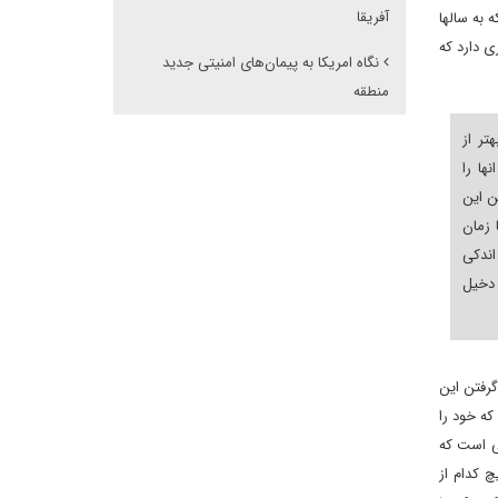
آفریقا
 به سالها
ی دارد که
نگاه امریکا به پیمان‌های امنیتی جدید
منطقه
تر از
ها را
 این
 زمان
اندکی
 دخیل
رفتن این
که خود را
نی است که
 کدام از