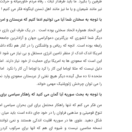
طرفین را بگیرد. ما باید طرفدار ثبات ، رفاه مردم خاورمیانه و حرک
نیر مانند شیعیان و یا ما نیز مانند اهل تسنن اینگونه فکر می کنیم !
با توجه به سخنان شما آیا می توانیم ادعا کنیم که عربستان و امر
این اتحاد همواره اتحاد سختی بوده است . در یک طرف این بازی 
دیگر شما کشوری که بزرگترین دموکراسی جهان و آزادترین جامعه را 
رابطه بوده است. انچه که ریاض و واشنگتن را در کنار هم نگاه داش
امریکا اندک اندک از منظر تامین انرژی مستقل و بی نیاز می شود 
این است که سعودی ها به امریکا برای حمایت از خود نیاز دارند. ام
دلیل نیست که مثلا اوباما این کار را کرد یا اوباما آن کار را نکرد
متحده تا ده سال آینده دیگر هیچ نفتی از عربستان سعودی وارد ن
را می توان چرخش ژئوپلتیک مهمی خواند.
با توجه به بحث سوریه آیا گمان می کنید که راهکار سیاسی برای
من فکر می کنم که تنها راهکار محتمل برای این بحران سیاسی است
تنوع قومیتی و مذهبی فراوان را در خود جای داده است باید میان ن
شکل دهید. علوی ها در سوریه اقلیت اندکی هستند و نمی توانند
نسخه مناسبی نیست و شیوه ای هم که انها برای سرکوب کردن م