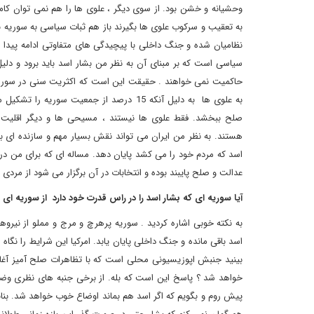
وحشیانه و خشن بود. از سوی دیگر ، علوی ها را هم نمی توان کام
به تعقیب و سرکوب علوی ها بگیرند باز هم ثبات سیاسی به سوریه 
نظامیان شده و جنگ داخلی با پیچیدگی های متفاوتی ادامه پیدا خواه
سیاسی است که بر مبنای آن به نظر من بشار اسد باید برود و دل
حاکمیت نمی خواهند . حقیقت این است که اکثریت سنی در سوریه دی
به علوی ها به دلیل آنکه 15 درصد از جمعیت س
صلح ببخشد. فقط علوی ها نیستند ، مسیحی ها و دیگر اقلیت
هستند. به نظر من ایران می تواند نقش بسیار مهم و سازنده ای بازی
اسد که مردم خود را می کشد پایان دهد. مساله ای که برای من د
عدالت و صلح پایبند بوده و انتخابات در آن برگزار می شود از مرد
آیا سوریه ای که بشار اسد را در راس قدرت خود دارد از سوریه ای 
به نکته خوبی اشاره کردید . سوریه پرهرچ و مرج و مملو از نیرو
اسد باقی مانده و جنگ داخلی پایان یابد. امرکیا این شرایط را نگاه
بینید جنبش اپوزیسیونی محلی است که با تظاهرات صلح آمیز آغا
خواهد شد ؟ پاسخ این است که بله. از برخی جنبه های نظری وضعی
پیش روم و بگویم که اگر اسد هم بماند اوضاع خوب خواهد شد. بنابر