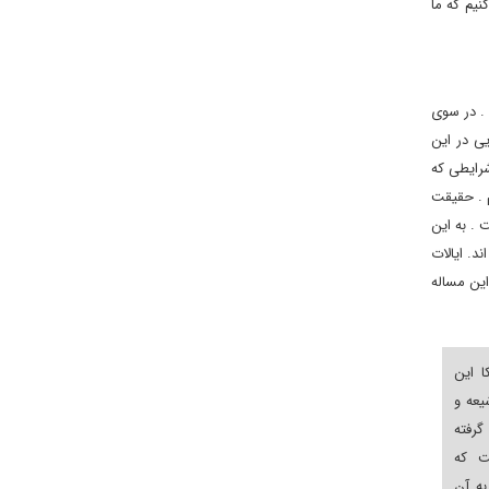
نیم که ما
. در سوی
یی در این
شرایطی که
م . حقیقت
 . به این
د. ایالات
این مساله
ا این
یعه و
گرفته
ت که
به آن