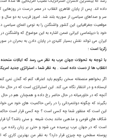
رسد که بیشترین خسران استراتژیک نصیب امریکایی ها شده است که
داده اند. پس از پایان ظاهری انقلاب در مصر درست در روزهایی که
سر و صداهای سیاسی از سوریه بلند شد. امروز قریب به دو سال و ن
موقعیت جغرافیایی این کشور واشنگتن را به نوعی اغمای سیاسی در
خود با دیپلماسی ایرانی ضمن اشاره به این موضوع که واشنگتن در
ایران می تواند نقش بسیار کلیدی در پایان دادن به بحران در سوریه
زکریا است :
با توجه به تحولات جهان عرب به نظر می رسد که ایالات متحده 
انقلاب ها از دست داده است . به نظر شما ، استراتژی جدید امریک
اگر بخواهم منصفانه سخن بگویم باید اعتراف کنم که گمان نمی کنم
ایستاده و در انتظار نگاه می کند. این استراتژی است که در حال ح
آنچه که در خاورمیانه در حال حاضر رخ داده و همچنان هم در حال 
بگیرند که چگونه دولتمردانی را در راس حاکمیت های خود می خواهند
این است که منظور شما چه کسی است ؟ چه کسی قرار است حاکمیت ر
شکاف های قومی و مذهبی مانند بحث شیعه و سنی باشد؟ آیا قرار 
است که در جهان عرب پرسیده می شود و حتی بر زبان رانده می شو
پوسته سطحی چه چیزی قرار دارد؟ به نظر من بهترین کاری که امر