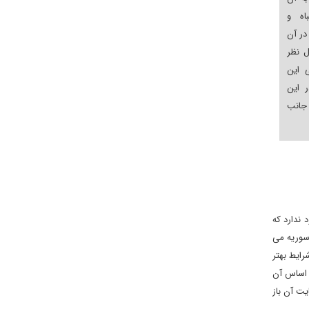
اه و
در آن
ل نظر
 این
 این
جانب
 ندارد که
 سوریه می
ایط بهتر
 اساس آن
یت آن باز