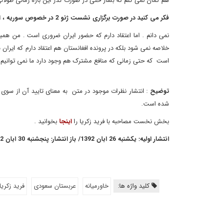
هم گمان نمی کنم که بشار حتی در صورت گذر این بازه زمانی طولانی
فکر می کنید در صورت برگزاری نشست ژنو 2 در خصوص سوریه ، امریکا از ایران دعوت کند ؟
نمی دانم . اما اعتقاد دارم که حضور ایران ضروری است . من همیش
خلاصه نمی شود بلکه در پرونده افغانستان هم اعتقاد دارم که ایرا
است که حتی زمانی که منافع مشترک هم وجود دارد ما نمی توانیم ب
توضیح
: انتشار نظرات موجود در متن به معنای تایید آن از سوی
شده است.
بخش نخست مصاحبه با فرید زکریا را
اینجا
بخوانید .
انتشار اولیه: یکشنبه 26 ابان 1392/ باز انتشار: پنجشنبه 30 ابان 1392
کلید واژه ها:
خاورمیانه
عربستان سعودی
فرید زکریا