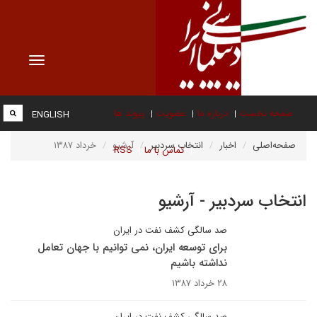
Toggle
vigation
صفحه نخست
درباره ما
عضویت
پیوند ها
ENGLISH
صفحه‌اصلی
اخبار
انتخاب سردبیر
آرشیو
خرداد ۱۳۸۷
تماس با ما
RSS
انتخاب سردبیر - آرشیو
صد سالگی کشف نفت در ایران
برای توسعه ایران، نمی توانیم با جهان تعامل
نداشته باشیم
۲۸ خرداد ۱۳۸۷
صد سالگی کشف نفت در ایران