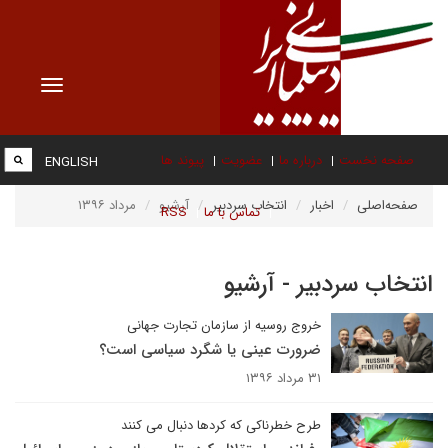
Toggle
vigation
صفحه نخست
درباره ما
عضویت
پیوند ها
ENGLISH
صفحه‌اصلی
اخبار
انتخاب سردبیر
آرشیو
مرداد ۱۳۹۶
تماس با ما
RSS
انتخاب سردبیر - آرشیو
خروج روسیه از سازمان تجارت جهانی
ضرورت عینی یا شگرد سیاسی است؟
۳۱ مرداد ۱۳۹۶
طرح خطرناکی که کردها دنبال می کنند