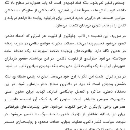
اجتماعی تلقی نمی‌شود، بلکه نماد تهدیدی است که باید همواره در سطح بالا نگه
داشته شود. تنش‌ها نه صرفاً اقدامی امنیتی، بلکه بخشی از سازوکار معنا‌بخشی
سیاسی هستند. هر درگیری جدید فرصتی برای بازتولید روایت بقا فراهم می‌کند و
تقابل را در قالب نبردی بی‌پایان تثبیت می‌سازد.
در سوریه، این ذهنیت در قالب جلوگیری از تثبیت هر قدرتی که امتداد دشمن
تصور می‌شود تجسم پیدا می‌کند. حملات مکرر به مواضع نظامی در سوریه ریشه
در همین نگاه دارد. واقعیت‌های پیچیده صحنه سوریه به یک معادله ساده
فروکاسته می‌شود: جلوگیری از تقویت دشمن. در این برداشت، حضور بازیگران
هم‌پیمان ایران نه یک واقعیت قابل مدیریت، بلکه تهدیدی بنیادین تلقی می‌شود.
در مورد ایران، شدت این الگو به اوج خود می‌رسد. ایران نه رقیبی منطقه‌ای، بلکه
دشمنی وجودی است که باید در بالاترین سطح خطر بازنمایی شود. در این
دستگاه ذهنی، مذاکره و تعدیل جایگاهی ندارند. تهدید ایران ستون اصلی
مشروعیت سیاسی نتانیاهو است؛ ستونی که به کمک آن انسجام داخلی و
همراهی برخی بازیگران خارجی تقویت می‌شود. حتی پیشرفت‌های غیرنظامی
ایران نیز به‌مثابه نشانه‌ای از نزدیک شدن به خط مرگ بقا تفسیر می‌شود. در
نتیجه، سیاست فشار دائمی، عملیات پنهان، حملات محدود و روایت‌سازی مستمر
از خطر، عناصر ثابت رفتار او باقی می‌مانند.