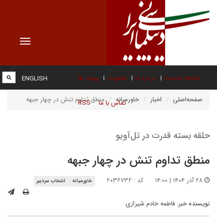
Toggle
vigation
صفحه نخست
درباره ما
عضویت
پیوند ها
ENGLISH
صفحه‌اصلی
اخبار
خاورمیانه
منطق تداوم تنش در چهار جبهه
تماس با ما
RSS
حلقه بسته قدرت در تل‌آویو
منطق تداوم تنش در چهار جبهه
۲۸ آذر ۱۴۰۴ | ۱۴:۰۰
کد : ۲۰۳۶۷۳۲
خاورمیانه
انتخاب سردبیر
نویسنده خبر:
فاطمه خادم شیرازی