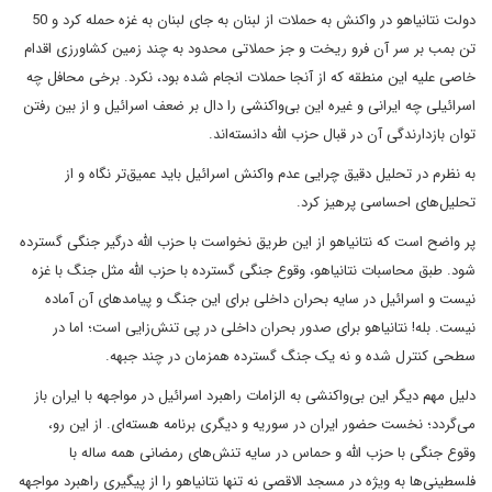
دولت نتانیاهو در واکنش به حملات از لبنان به جای لبنان به غزه حمله کرد و 50
تن بمب بر سر آن فرو ریخت و جز حملاتی محدود به چند زمین کشاورزی اقدام
خاصی علیه این منطقه که از آنجا حملات انجام شده بود، نکرد. برخی محافل چه
اسرائیلی چه ایرانی و غیره این بی‌واکنشی را دال بر ضعف اسرائیل و از بین رفتن
توان بازدارندگی آن در قبال حزب الله دانسته‌اند.
به نظرم در تحلیل دقیق چرایی عدم واکنش اسرائیل باید عمیق‌تر نگاه و از
تحلیل‌های احساسی پرهیز کرد.
پر واضح است که نتانیاهو از این طریق نخواست با حزب الله درگیر جنگی گسترده
شود. طبق محاسبات نتانیاهو، وقوع جنگی گسترده با حزب الله مثل جنگ با غزه
نیست و اسرائیل در سایه بحران داخلی برای این جنگ و پیامدهای آن آماده
نیست. بله! نتانیاهو برای صدور بحران داخلی در پی تنش‌زایی است؛ اما در
سطحی کنترل شده و نه یک جنگ گسترده همزمان در چند جبهه.
دلیل مهم دیگر این بی‌واکنشی به الزامات راهبرد اسرائیل در مواجهه با ایران باز
می‌گردد؛ نخست حضور ایران در سوریه و دیگری برنامه هسته‌ای. از این رو،
وقوع جنگی با حزب الله و حماس در سایه تنش‌های رمضانی همه ساله با
فلسطینی‌ها به ویژه در مسجد الاقصی نه تنها نتانیاهو را از پیگیری راهبرد مواجهه