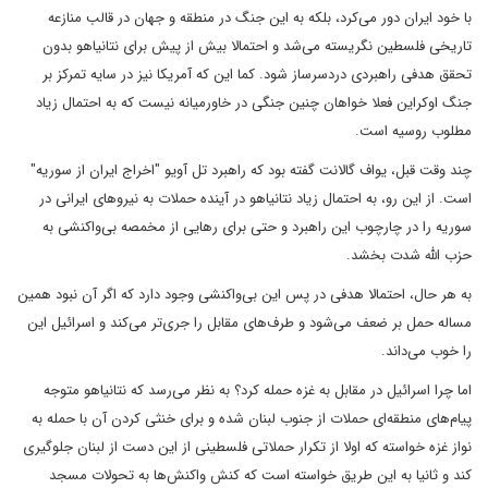
با خود ایران دور می‌کرد، بلکه به این جنگ در منطقه و جهان در قالب منازعه
تاریخی فلسطین نگریسته می‌شد و احتمالا بیش از پیش برای نتانیاهو بدون
تحقق هدفی راهبردی دردسرساز شود. کما این که آمریکا نیز در سایه تمرکز بر
جنگ اوکراین فعلا خواهان چنین جنگی در خاورمیانه نیست که به احتمال زیاد
مطلوب روسیه است.
چند وقت قبل، یواف گالانت گفته بود که راهبرد تل آویو "اخراج ایران از سوریه"
است. از این رو، به احتمال زیاد نتانیاهو در آینده حملات به نیروهای ایرانی در
سوریه را در چارچوب این راهبرد و حتی برای رهایی از مخمصه بی‌واکنشی به
حزب الله شدت بخشد.
به هر حال، احتمالا هدفی در پس این بی‌واکنشی وجود دارد که اگر آن نبود همین
مساله حمل بر ضعف می‌شود و طرف‌های مقابل را جری‌تر می‌کند و اسرائیل این
را خوب می‌داند.
اما چرا اسرائیل در مقابل به غزه حمله کرد؟ به نظر می‌رسد که نتانیاهو متوجه
پیام‌های منطقه‌ای حملات از جنوب لبنان شده و برای خنثی کردن آن با حمله به
نواز غزه خواسته که اولا از تکرار حملاتی فلسطینی از این دست از لبنان جلوگیری
کند و ثانیا به این طریق خواسته است که کنش واکنش‌ها به تحولات مسجد