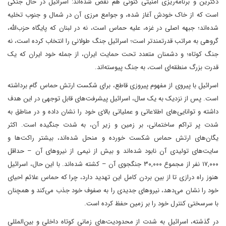
دکترین و برنامه‌ریزی امنیتی کنونی هم نقض شده‌اند: اسرائیل در حال جنگی
است که از خاک خودش آغاز شده، و جوامع مرزی آن در شمال و جنوب تخلیه
شده‌اند؛ جبهه اصلی در غزه، علیه حماس است، نه در لبنان که پایگاه حزب‌الله،
گروهی به مراتب قدرتمندتر است؛ اسرائیل جنگ طولانی را انتخاب کرده است، نه
جنگ کوتاه؛ و دشمنان متعدد تحت حمایت ایران، از جمله خود ایران که یک
قدرت بزرگ منطقه‌ای است، به جنگ پیوسته‌اند.
اسرائیل با پیروی از مفهوم پیروزی قاطع، برای شکست ارتش حماس گام برداشته
است. پس از نزدیک به یک سال، اسرائیل پیشرفت‌های قابل توجهی در این هدف
داشته و توانایی‌های اطلاعاتی و عملیاتی بالای خود را نشان داده و در مناطق به
شدت پر تراکم ساختمانی، بر زمین و زیر آن، به شدت جنگیده است. اکثر
یگان‌های ارتش حماس شکست خورده و منحل شده‌اند، بیشتر راکت‌ها و
سایت‌های تولیدی آن نابود شده‌اند و بیش از نیمی از نیروهای آن – حداقل
۱۷,۰۰۰ نفر از مجموع ۳۰,۰۰۰ جنگجوی آن – کشته شده‌اند. با این حال، اسرائیل
هنوز راه درازی تا از بین بردن کامل این تهدید دارد، چرا که حماس علائم احیای
خود را نشان می‌دهد، نیروهای جدیدی را به صفوف خود جذب می‌کند و همچنان
با سرسختی کنترل خود را بر زمین حفظ کرده است.
در گذشته، اسرائیل به شدت از محدودیت‌های زمانی کوتاه داخلی و بین‌المللی