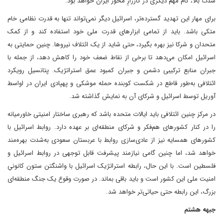
شدت بالا، گام مهم دیگری در کارزارِ محور ایران خواهد بود.
برای مهار این تهدید گسترده‌تر، اسرائیل دیگر نمی‌تواند تنها به قدرت نظامی خام
متکی باشد. باید از تمامی ابزارهای قدرت ملی خود استفاده کند و از کمک
متحدان و شرکا نیز بهره بگیرد، حتی شاید از یک ائتلاف نیروها. چنین حمایتی به
اسرائیل امکان می‌دهد تا برخی از نقاط ضعف خود را کاهش دهد، از جمله با
جبران منابع ترکیبی دشمن و جبران کمبود عمق استراتژیک. پتانسیل رویکرد
ائتلافی به‌طور قاطع در شکست کوبنده حمله موشکی و پهپادی ایران در اواسط
آوریل توسط اسرائیل و شرکای آن به نمایش گذاشته شد.
در مرکز چنین ائتلافی باید ایالات متحده باشد که رهبری ساختار امنیتی خاورمیانه
را در کنار کشورهای هم‌فکر و شرکای منطقه‌ای بر عهده دارد. روابط اسرائیل با
کشورهای همسایه نیز از عادی‌سازی روابط با عربستان سعودی به‌شدت بهره‌مند
خواهد شد، اما چنین گامی نیازمند پیشرفت قابل توجهی در روابط اسرائیل و
فلسطین است. با این حال، رابطه استراتژیک اسرائیل با واشنگتن ستون کانونیِ
امنیت ملی این کشور است و باید باقی بماند. در صورت وقوع یک جنگ منطقه‌ای
بزرگ، این رابطه حتی حیاتی‌تر خواهد شد.
جبهه هشتم