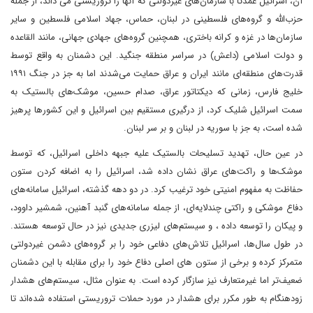
آن، اسرائیل عمدتاً با سازمان‌های غیردولتی که آنها را تروریستی می داند، از جمله
حزب‌الله و گروه‌های فلسطینی در لبنان، حماس، جهاد اسلامی فلسطین و سایر
سازمان‌ها در غزه و کرانه باختری، همچنین گروه‌های جهادی جهانی، مانند القاعده
و دولت اسلامی (داعش) در سراسر منطقه جنگید. این دشمنان به واقع توسط
قدرت‌های منطقه‌ای مانند ایران و عراق حمایت می‌شدند اما به جز در جنگ ۱۹۹۱
خلیج فارس، زمانی که دیکتاتور عراق، صدام حسین، موشک‌های بالستیک به
سمت اسرائیل شلیک کرد، از درگیری مستقیم بین اسرائیل و این کشورها پرهیز
شده است، به جز با سوریه در لبنان و بر سر لبنان.
در عین حال، تهدید تسلیحات بالستیک علیه جبهه داخلی اسرائیل، که توسط
موشک‌ها و راکت‌های عراق نشان داده شد، اسرائیل را به اضافه کردن ستون
حفاظت به مفهوم امنیتی خود ترغیب کرد. در دو دهه گذشته، اسرائیل سامانه‌های
دفاع موشکی و راکتی چندلایه‌ای، از جمله سامانه‌های گنبد آهنین، شمشیر داوود،
و پیکان را توسعه داده ، و سیستم‌های لیزری جدیدی نیز در حال توسعه هستند.
در طول سال‌ها، اسرائیل تلاش‌های دفاعی خود را بر گروه‌های دشمن غیردولتی
متمرکز کرده و برخی از ستون های اصلی دفاع خود را برای مقابله با این دشمنان
ضعیف‌تر اما غیرمتعارف نیز سازگار کرده است. به عنوان مثال، سیستم‌های هشدار
زودهنگام به طور مکرر برای هشدار در مورد حملات تروریستی استفاده شده‌اند تا