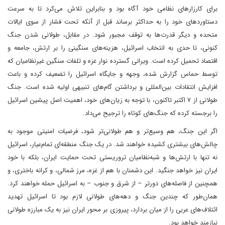
برای کارزارهای نظامی خود آگاه بود و بنابراین تلاش می‌کرد تا به سرعت
دستاوردهای خود را به حداکثر برساند قبل از آنکه تحت فشار از سوی ایالات
متحده و دیگر قدرت‌ها به توقف مجبور شود. در مقابل، طولانی شدن جنگ
کنونی، تا حدی به انتخاب اسرائیل، هزینه‌های سنگینی را بر ارتش، جامعه و
اقتصاد تحمیل کرده است. ویرانی گسترده نوار غزه و تلفات سنگین غیرنظامیان که
توسط حماس گزارش شده، وجهه و جایگاه اسرائیل را تضعیف کرده و باعث
افزایش انتقادات بین‌المللی و برداشتن گام‌های تنبیهی اولیه شده است. جنگ
طولانی از ۷ اکتبر تاکنون، با توجه به زیان‌های خود، اهمیت اصل پیشین اسرائیل
را برجسته کرده که جنگ‌های کوتاه را ترجیح می‌داد.
اگر این جنگ، هم وسیع‌تر و هم طولانی‌تر شود، فرضیات امنیتی موجود به
چالش‌های بیشتری کشیده خواهند شد. در یک جنگ منطقه‌ای تمام‌عیار، اسرائیل
نه تنها با ارتش‌ها و شبه‌نظامیان تروریستی تحت حمایت ایران، بلکه با خود
ایران نیز خواهد جنگید. این دشمنان با هم از غزه، مرز شمالی، و کرانه باختری، و
همچنین از فاصله‌های دورتر – از شرق و جنوب – به اسرائیل حمله خواهند کرد.
همان‌طور که چندین جنگ و دهه‌های طولانی لازم بود تا اسرائیل تهدید
ائتلاف‌های عربی را از میان بردارد، پیروزی بر محور ایران نیز به یک مبارزه طولانی
نیازمند خواهد بود.