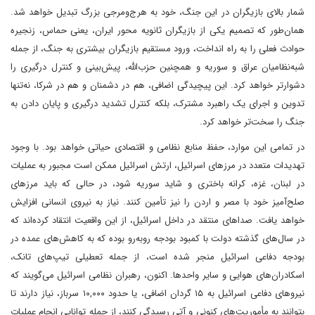
شمار بالای بازیگران در این جنگ، خود به هرج‌ومرجی بزرگ تبدیل خواهد شد.
همان‌طور که تصمیم یکی از بازیگران ثانویه محور ایران، یعنی حماس، زنجیره
حوادث فعلی را به راه انداخت، ورود مستقیم بازیگران بیشتری به جنگ، از جمله
شبه‌نظامیان عراق و سوریه و همچنین حزب‌الله، پیش‌بینی و کنترل درگیری را
دشوارتر خواهد کرد. این پیچیدگی اضافی، هم در دشمنان و هم در شرکا، نه‌تنها
تدوین و اجرای یک راهبرد مشترک، بلکه کنترل تشدید درگیری و پایان دادن به
جنگ را سخت‌تر خواهد کرد.
در تمامی این موارد، حفظ منابع نظامی و اقتصادی حیاتی خواهد بود. با وجود
تهدیدات متعدد در مرزهای اسرائیل، ارتش اسرائیل ممکن است مجبور به عملیات
در لبنان، غزه، کرانه باختری و شاید سوریه شود، در حالی که باید مرزهای
صلح‌آمیز خود با مصر و اردن را نیز تأمین کنند. نیاز به نیروی انسانی افزایش
خواهد یافت. صداهای منتقد در داخل اسرائیل، از این واقعیت انتقاد کرده‌اند که
در سال‌های گذشته دولت با کمبود بودجه روبه‌رو بوده که به کاهش‌های عمده در
بودجه دفاعی اسرائیل منجر شده است، از جمله تعطیلی تیپ‌های تانک،
اسکادران‌های هوایی و سایر واحدها. اکنون، رهبران نظامی اسرائیل می‌گویند که
نیروهای دفاعی اسرائیل به ۱۵ گردان اضافی، یا حدود ۱۰,۰۰۰ سرباز، نیاز دارند تا
بتوانند به مأموریت‌های کنونی و آتی رسیدگی کنند، از جمله توانایی انجام عملیات