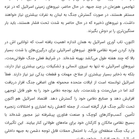
تهاجمی هم‌زمان در چند جبهه. در حال حاضر، نیروهای زمینی اسرائیل که در غزه
مستقر هستند، در صورت گسترش جنگ به لبنان به نفرات بیشتری نیاز خواهند
داشت، و نیروهای ذخیره که در حال حاضر به شدت تحت فشار هستند، باید بار
سنگین‌تری را بر دوش بگیرند.
اکنون، تاب آوری اسرائیل به همان اندازه اهمیت یافته است که توانایی اش در
وارد کردن ضربه نظامی قاطع. نیروهای اسرائیلی برای درگیری‌های با شدت بسیار
بالا که چند هفته طول می‌کشد بهینه شده‌اند. در شرایط فعلی جنگ طولانی‌مدت،
نیروهای اسرائیلی نه تنها به نیروی انسانی و تشکیلات رزمی بیشتری نیاز دارند،
بلکه به ذخایر بسیار بیشتری از سلاح، مهمات و قطعات یدکی نیز نیاز دارند. فعلاً
اسرائیل توانسته است از ایالات متحده محموله ‌های اضافی جنگ افزار دریافت
کند اما در میان‌مدت و بلندمدت، باید بودجه دفاعی خود را به طور قابل توجهی
افزایش دهد و صنایع دفاعی خود را گسترش دهد. اقتصاد اسرائیل هم اکنون
تحت تأثیر جنگ قرار گرفته است، از جمله کاهش رتبه اعتباری و اختلالات زنجیره
تأمین. کسب‌وکارهای کوچک و صنعت فناوری پیشرفته نیز مجبور شده‌اند با
بسیج نظامی مالکان و کارکنان خود برای ماه‌های طولانی کنار بیایند. این تأثیرات
در یک جنگ منطقه‌ای بزرگ، با احتمال حملات قابل توجه دشمن به جبهه داخلی
اسرائیل، بازهم افزایش خواهد یافت.