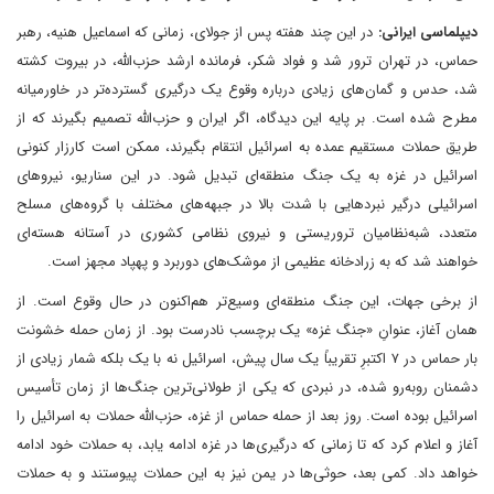
دیپلماسی ایرانی:
در این چند هفته پس از جولای، زمانی که اسماعیل هنیه، رهبر
حماس، در تهران ترور شد و فواد شکر، فرمانده ارشد حزب‌الله، در بیروت کشته
شد، حدس و گمان‌های زیادی درباره وقوع یک درگیری گسترده‌تر در خاورمیانه
مطرح شده است. بر پایه این دیدگاه، اگر ایران و حزب‌الله تصمیم بگیرند که از
طریق حملات مستقیم عمده به اسرائیل انتقام بگیرند، ممکن است کارزار کنونی
اسرائیل در غزه به یک جنگ منطقه‌ای تبدیل شود. در این سناریو، نیروهای
اسرائیلی درگیر نبردهایی با شدت بالا در جبهه‌های مختلف با گروه‌های مسلح
متعدد، شبه‌نظامیان تروریستی و نیروی نظامی کشوری در آستانه هسته‌ای
خواهند شد که به زرادخانه عظیمی از موشک‌های دوربرد و پهپاد مجهز است.
از برخی جهات، این جنگ منطقه‌ای وسیع‌تر هم‌اکنون در حال وقوع است. از
همان آغاز، عنوانِ «جنگ غزه» یک برچسب نادرست بود. از زمان حمله خشونت
بار حماس در ۷ اکتبرِ تقریباً یک سال پیش، اسرائیل نه با یک بلکه شمار زیادی از
دشمنان روبه‌رو شده، در نبردی که یکی از طولانی‌ترین جنگ‌ها از زمان تأسیس
اسرائیل بوده است. روز بعد از حمله حماس از غزه، حزب‌الله حملات به اسرائیل را
آغاز و اعلام کرد که تا زمانی که درگیری‌ها در غزه ادامه یابد، به حملات خود ادامه
خواهد داد. کمی بعد، حوثی‌ها در یمن نیز به این حملات پیوستند و به حملات