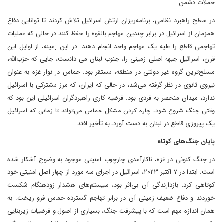
حملات دشمن.
در سطح راهبرد نظامی، برنامه‌ریزان ارتش اسرائیل تلاش کردند تا توانایی دفاع
همزمان از اسرائیل در برابر چندین مهاجم بالقوه را حفظ کنند در حالی که عملیات
تهاجمی قاطع را علیه یک مهاجم واحد انجام دهند. در این زمینه، از اوایل این
قرن، اسرائیل جبهه اصلی زمینی را، جنوب لبنان می دانست، جایی که حزب‌الله،
مسلح‌ترین گروه غیر دولتی در منطقه، مستقر بود. حماس در نوار غزه به عنوان
نیروی ثانوی در نظر گرفته می‌شد، در حالی که ایران، که مرز مشترکی با اسرائیل
ندارد، میدان منحصر به فردی بود. فرضیه کاری راهبردگران اسرائیلی این بود که
وقتی جنگ شروع شود، چاره کردن مشکل حماس می‌تواند تا زمانی که اسرائیل
یک پیروزی قاطع در لبنان به دست آورد، به تأخیر افتد.
پایان جنگ‌های کوتاه
در جنگ کنونی در غزه، ناکارآمدی چارچوب امنیتی موجود به وضوح آشکار شده
است. ابتدا در ۷ اکتبر ۲۰۲۳، اسرائیل در اجرای سه مورد از چهار اصل امنیتی خود
کوتاهی کرد: بازدارندگی آن بی‌اثر بود، سیستم‌های هشدار زودهنگام شکست
خوردند و دفاع ضعیف زمینی آن در برابر تهاجم گسترده حماس فرو ریخت. به
همان اندازه مهم است که با پیشرفت جنگ، بسیاری از اصول و فرضیات زیربنایی