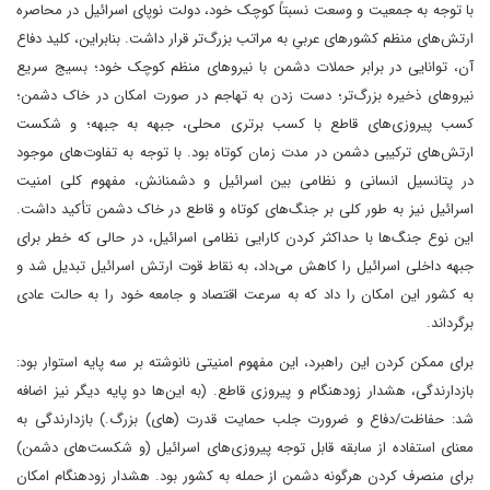
با توجه به جمعیت و وسعت نسبتاً کوچک خود، دولت نوپای اسرائیل در محاصره
ارتش‌های منظم کشورهای عربیِ به مراتب بزرگ‌تر قرار داشت. بنابراین، کلید دفاع
آن، توانایی در برابر حملات دشمن با نیروهای منظم کوچک خود؛ بسیج سریع
نیروهای ذخیره بزرگ‌تر؛ دست زدن به تهاجم در صورت امکان در خاک دشمن؛
کسب پیروزی‌های قاطع با کسب برتری محلی، جبهه به جبهه؛ و شکست
ارتش‌های ترکیبی دشمن در مدت زمان کوتاه بود. با توجه به تفاوت‌های موجود
در پتانسیل انسانی و نظامی بین اسرائیل و دشمنانش، مفهوم کلی امنیت
اسرائیل نیز به طور کلی بر جنگ‌های کوتاه و قاطع در خاک دشمن تأکید داشت.
این نوع جنگ‌ها با حداکثر کردن کارایی نظامی اسرائیل، در حالی که خطر برای
جبهه داخلی اسرائیل را کاهش می‌داد، به نقاط قوت ارتش اسرائیل تبدیل شد و
به کشور این امکان را داد که به سرعت اقتصاد و جامعه خود را به حالت عادی
برگرداند.
برای ممکن کردن این راهبرد، این مفهوم امنیتی نانوشته بر سه پایه استوار بود:
بازدارندگی، هشدار زودهنگام و پیروزی قاطع. (به این‌ها دو پایه دیگر نیز اضافه
شد: حفاظت/دفاع و ضرورت جلب حمایت قدرت (های) بزرگ.) بازدارندگی به
معنای استفاده از سابقه قابل توجه پیروزی‌های اسرائیل (و شکست‌های دشمن)
برای منصرف کردن هرگونه دشمن از حمله به کشور بود. هشدار زودهنگام امکان