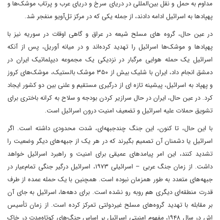
مداوم به حمل و نقل بین‌المللی در دریای سرخ و دریای عرب و پرتاب موشک‌ها و
پهپادها به اسرائیل ادامه دادند، از جمله یکی که در مرکز تل‌آویو منفجر شد.
در عین حال، گروه های مسلح شیعه در عراق و گاهی اوقات در سوریه نیز با
پهپادها و موشک‌ها اسرائیل را تهدید کرده‌اند و در میانه آوریل، پس از آنکه
اسرائیل یک حمله هوایی مرگبار در نزدیکی یک مجموعه دیپلماتیک ایران در
دمشق انجام داد، ایران با شلیک بیش از ۳۵۰ موشک بالستیک، موشک‌های کروز
و پهپاد به اسرائیل، پیشینه تازه ای از درگیری مستقیم و علنی بین دو کشور ایجاد
کرد. در عین حال، ایران در حال سرازیر کردن بودجه و سلاح به کرانه باختری برای
تشویق حملات علیه اسرائیل و تضعیف امنیت درون اسرائیل است.
با این حال، تا کنون، این جنگ چندجبهه‌ای، شدت محدودی داشته است. اگر
اسرائیل یا دشمنان آن تصمیم بگیرند که در هر یک از جبهه‌های دیگر وضعیت را
تشدید کنند، این امر پیامدهای عمیقی برای امنیت و راهبرد اسرائیل خواهد
داشت. از زمان جنگ عربی – اسرائیلی ۱۹۷۳، اسرائیل درگیر جنگی تمام‌عیار در
جبهه‌های متعدد به طور همزمان نبوده است. همچنین با یک حمله عمده از طرف
قدرت منطقه‌ای دیگری هم روبه رو نشده است. برای دهه‌ها، اسرائیل به جای آن
بر مقابله با تهدید گروه‌های مسلح غیردولتی تمرکز کرده است. از زمان تأسیس
اش در سال ۱۹۴۸، مفهوم امنیتی اسرائیل بر اساس جنگ‌های کوتاه‌مدت در خاک