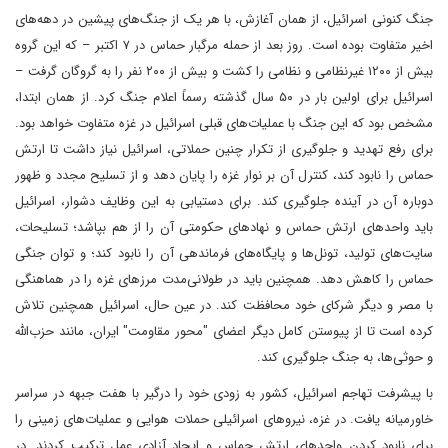
جنگ کنونی اسرائیل، از همان آغازش، با هر یک از جنگ‌های پیشین در دهه‌های
اخیر متفاوت بوده است. روز بعد از حمله مرگبار حماس در ۷ اکتبر – که این گروه
بیش از ۱۲۰۰ غیرنظامی و نظامی را کشت و بیش از ۲۰۰ نفر را به گروگان گرفت –
اسرائیل برای اولین بار در ۵۰ سال گذشته رسماً اعلام جنگ کرد. از همان ابتدا،
مشخص بود که این جنگ با عملیات‌های قبلی اسرائیل در غزه متفاوت خواهد بود.
برای رفع تهدید و جلوگیری از تکرار چنین حملاتی، اسرائیل نیاز داشت تا ارتش
حماس را نابود کند، کنترل آن بر نوار غزه را پایان دهد و از تسلیح مجدد و ظهور
دوباره آن در آینده جلوگیری کند. برای دستیابی به این وظایف دشوار، اسرائیل
باید واحدهای ارتش حماس و نهادهای حکومتی آن را از هم بپاشد؛ تسلیحات،
سایت‌های تولید، تونل‌ها و پایگاه‌های فرماندهی آن را نابود کند؛ و توان جنگی
حماس را کاهش دهد. همچنین باید در طولانی‌مدت مرزهای غزه را در هماهنگی
با مصر و دیگر شرکای خود محافظت کند. در عین حال، اسرائیل همچنین تلاش
کرده است تا از پیوستن کامل دیگر اعضای "محور مقاومت" ایران، مانند حزب‌الله
و حوثی‌ها، به جنگ جلوگیری کند.
با پیشرفت تهاجم اسرائیل، کشور به زودی خود را درگیر با هفت جبهه در سراسر
خاورمیانه یافت. در غزه، نیروهای اسرائیلی حملات هوایی و عملیات‌های زمینی را
برای نابود کردن واحدهای ارتش حماس و ایجاد آزادی عمل ترکیب کردند. در