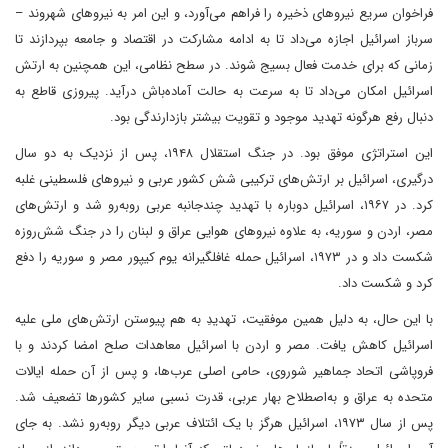
فراخوان سریع نیروهای ذخیره را فراهم می‌آورد، و این امر به نیروهای شهروند –
سرباز اسرائیل اجازه می‌داد تا به ادامه مشارکت در اقتصاد و جامعه بپردازند تا
زمانی که برای خدمت فعال بسیج شوند. در سطح نظامی، این همچنین به ارتش
اسرائیل امکان می‌داد تا به سرعت به حالت آماده‌باش درآید. پیروزی قاطع به
دنبال رفع هرگونه تهدید موجود و تقویت بیشتر بازدارندگی بود.
این استراتژی موفق بود. در جنگ استقلال ۱۹۴۸، پس از نزدیک به دو سال
درگیری، اسرائیل بر ارتش‌های ترکیبی شش کشور عربی و نیروهای فلسطینی غلبه
کرد. در ۱۹۶۷، اسرائیل دوباره با تهدید چندجانبه عربی روبه‌رو شد و ارتش‌های
مصر، اردن و سوریه، به علاوه نیروهای هوایی عراق و لبنان را در جنگ شش‌روزه
شکست داد و در ۱۹۷۳، اسرائیل حمله غافلگیرانه یوم کیپور مصر و سوریه را دفع
کرد و شکست داد.
با این حال، به دلیل همین موفقیت، تهدیدِ به هم پیوستن ارتش‌های ملی علیه
اسرائیل کاهش یافت. مصر و اردن با اسرائیل معاهدات صلح امضا کردند و با
فروپاشی اتحاد جماهیر شوروی، حامی اصلی عرب‌ها، و پس از آن حمله ایالات
متحده به عراق و به‌اصطلاح بهار عربی، قدرت نسبی سایر کشورها تضعیف شد.
پس از سال ۱۹۷۳، اسرائیل هرگز با یک ائتلاف عربی دیگر روبه‌رو نشد. به جای