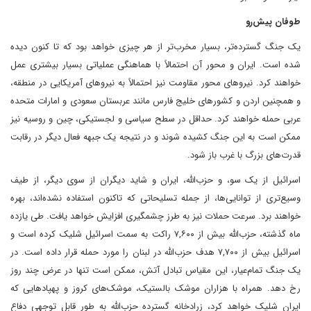
طوفان پیش‌رو
یک جنگ گسترده‌تر، بسیار مخرب‌تر از هر چیزی خواهد بود که تا کنون دیده
شده است. ایران و محور آن احتمالاً با هماهنگی عملیاتی بسیار بیشتری عمل
خواهند کرد. نیروهای محور مقاومت نیز احتمالاً به نیروهای آمریکایی در منطقه،
و همچنین اردن و کشورهای خلیج فارس مانند عربستان سعودی و امارات متحده
عربی حمله خواهند کرد. حداقل در سطح سیاسی و لجستیکی، چین و روسیه نیز
ممکن است به این جنگ کشیده شوند و در نتیجه یک جبهه فعال دیگر در رقابت
قدرت‌های بزرگ با غرب باز شود.
اسرائیل از یک سو، و حزب‌الله، ایران و شاید دیگران از سوی دیگر، از طیف
وسیع‌تری از توانایی‌ها، از جمله تسلیحاتی که تاکنون استفاده نشده‌اند، بهره
خواهند برد. سرعت حملات نیز به طرز چشمگیری افزایش خواهد یافت. طی یازده
ماه گذشته، حزب‌الله بیش از ۷,۶۰۰ راکت به سمت اسرائیل شلیک کرده است و
اسرائیل بیش از ۷,۷۰۰ هدف حزب‌الله در لبنان را مورد حمله قرار داده است. در
یک جنگ تمام‌عیار، این مقیاس تبادل آتش، ممکن است تنها در عرض چند روز
رخ دهد. همراه با هزاران موشک بالستیک، موشک‌های کروز و پهپادهایی که
ایران شلیک خواهد کرد، زرادخانه گسترده حزب‌الله به طور قابل توجهی دفاع